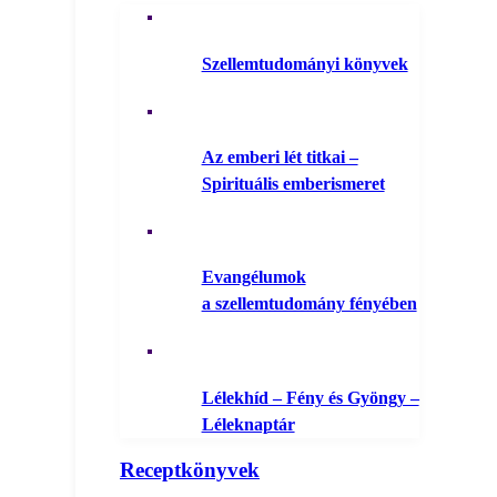
Szellemtudományi könyvek
Az emberi lét titkai –
Spirituális emberismeret
Evangélumok
a szellemtudomány fényében
Lélekhíd – Fény és Gyöngy –
Léleknaptár
Receptkönyvek