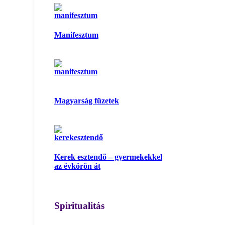
Manifesztum
Magyarság füzetek
Kerek esztendő – gyermekekkel
az évkörön át
Spiritualitás