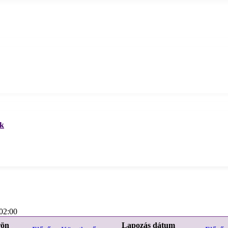
ek
02:00
rön
Lapozás dátum