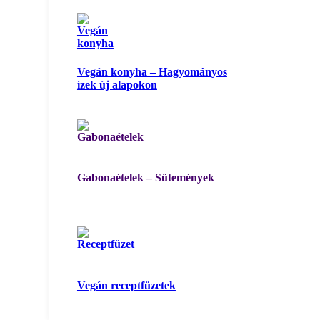
Vegán konyha – Hagyományos
ízek új alapokon
Gabonaételek – Sütemények
Vegán receptfüzetek