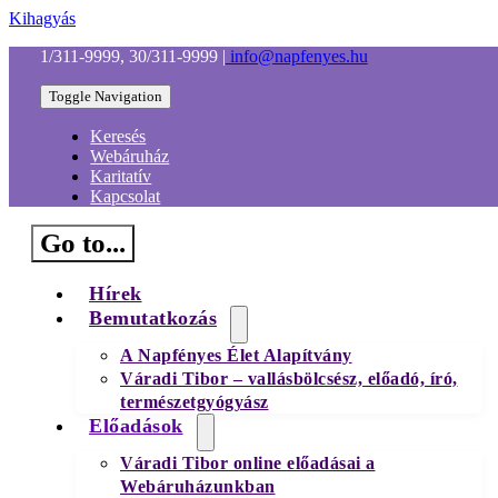
Kihagyás
1/311-9999, 30/311-9999
|
info@napfenyes.hu
Toggle Navigation
Keresés
Webáruház
Karitatív
Kapcsolat
Go to...
Hírek
Bemutatkozás
A Napfényes Élet Alapítvány
Váradi Tibor – vallásbölcsész, előadó, író,
természetgyógyász
Előadások
Váradi Tibor online előadásai a
Webáruházunkban