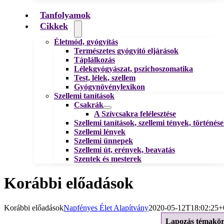
Tanfolyamok
Cikkek
Életmód, gyógyítás
Természetes gyógyító eljárások
Táplálkozás
Lélekgyógyászat, pszichoszomatika
Test, lélek, szellem
Gyógynövénylexikon
Szellemi tanítások
Csakrák
A Szívcsakra felélesztése
Szellemi tanítások, szellemi tények, történés
Szellemi lények
Szellemi ünnepek
Szellemi út, erények, beavatás
Szentek és mesterek
Korábbi előadások
Korábbi előadások
Napfényes Élet Alapítvány
2020-05-12T18:02:25+
Lapozás témakö