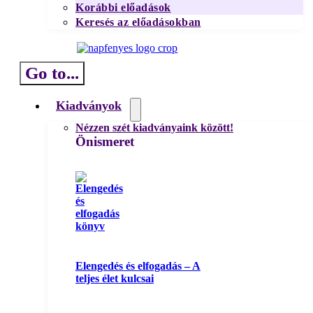
Korábbi előadások
Keresés az előadásokban
Go to...
Kiadványok
Nézzen szét kiadványaink között!
Önismeret
Elengedés és elfogadás – A
teljes élet kulcsai