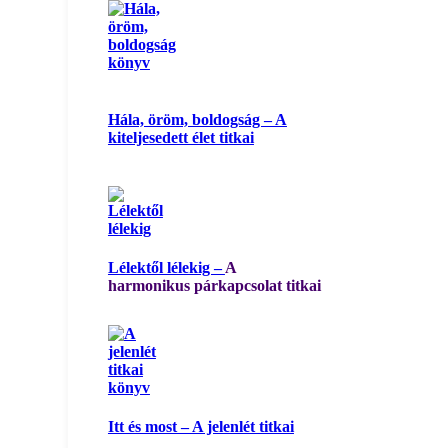
Hála, öröm, boldogság – A
kiteljesedett élet titkai
Lélektől lélekig –
A
harmonikus párkapcsolat titkai
Itt és most – A jelenlét titkai