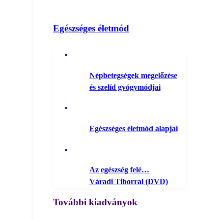
Egészséges életmód
Népbetegségek megelőzése
és szelíd gyógymódjai
Egészséges életmód alapjai
Az egészség felé…
Váradi Tiborral (DVD)
További kiadványok