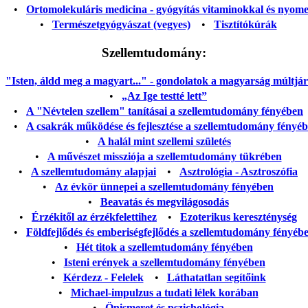
•
Ortomolekuláris medicina - gyógyítás vitaminokkal és nyom
•
Természetgyógyászat (vegyes)
•
Tisztítókúrák
Szellemtudomány:
"Isten, áldd meg a magyart..." - gondolatok a magyarság múltjáról
•
„Az Ige testté lett”
•
A "Névtelen szellem" tanításai a szellemtudomány fényében
•
A csakrák működése és fejlesztése a szellemtudomány fényé
•
A halál mint szellemi születés
•
A művészet missziója a szellemtudomány tükrében
•
A szellemtudomány alapjai
•
Asztrológia - Asztroszófia
•
Az évkör ünnepei a szellemtudomány fényében
•
Beavatás és megvilágosodás
•
Érzékitől az érzékfelettihez
•
Ezoterikus kereszténység
•
Földfejlődés és emberiségfejlődés a szellemtudomány fényéb
•
Hét titok a szellemtudomány fényében
•
Isteni erények a szellemtudomány fényében
•
Kérdezz - Felelek
•
Láthatatlan segítőink
•
Michael-impulzus a tudati lélek korában
•
Önismeret és pszichológia