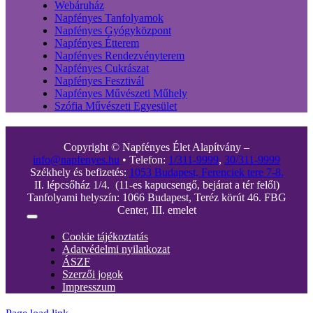
Webáruház
Napfényes Tanfolyamok
Napfényes Gyógyközpont
Napfényes Étterem
Napfényes Rendezvényterem
Napfényes Cukrászat
Napfényes Fesztivál
Napfényes Művészeti Műhely
Szófia Művészeti Egyesület
Copyright © Napfényes Élet Alapítvány –
info@napfenyes.hu
• Telefon:
1/311-9999
,
30/311-9999
Székhely és befizetés:
1053 Budapest, Ferenciek tere 7-8.
II. lépcsőház 1/4. (11-es kapucsengő, bejárat a tér felől)
Tanfolyami helyszín: 1066 Budapest, Teréz körút 46. FBG
Center, III. emelet
Toggle
Navigation
Cookie tájékoztatás
Adatvédelmi nyilatkozat
ÁSZF
Szerzői jogok
Impresszum