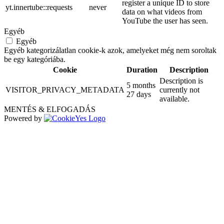
register a unique ID to store
yt.innertube::requests
never
data on what videos from
YouTube the user has seen.
Egyéb
Egyéb
Egyéb kategorizálatlan cookie-k azok, amelyeket még nem soroltak
be egy kategóriába.
Cookie
Duration
Description
Description is
5 months
VISITOR_PRIVACY_METADATA
currently not
27 days
available.
MENTÉS & ELFOGADÁS
Powered by
Go
to
Top