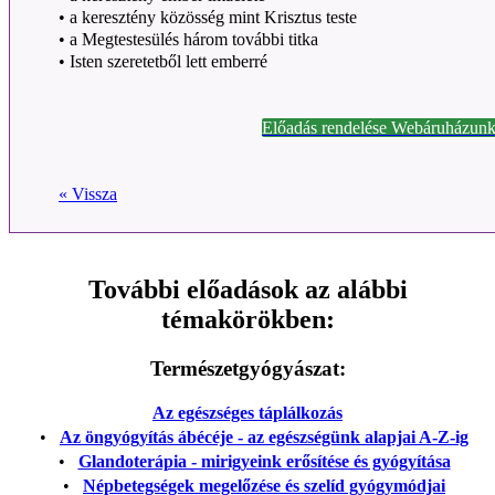
• a keresztény közösség mint Krisztus teste
• a Megtestesülés három további titka
• Isten szeretetből lett emberré
Előadás rendelése Webáruházunk
« Vissza
További előadások az alábbi
témakörökben:
Természetgyógyászat:
Az egészséges táplálkozás
•
Az öngyógyítás ábécéje - az egészségünk alapjai A-Z-ig
•
Glandoterápia - mirigyeink erősítése és gyógyítása
•
Népbetegségek megelőzése és szelíd gyógymódjai