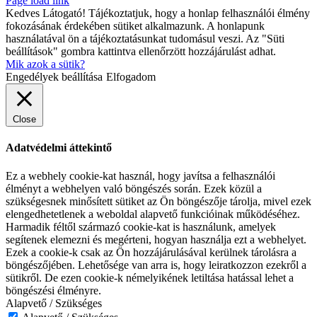
Page load link
Kedves Látogató! Tájékoztatjuk, hogy a honlap felhasználói élmény
fokozásának érdekében sütiket alkalmazunk. A honlapunk
használatával ön a tájékoztatásunkat tudomásul veszi. Az "Süti
beállítások" gombra kattintva ellenőrzött hozzájárulást adhat.
Mik azok a sütik?
Engedélyek beállítása
Elfogadom
Close
Adatvédelmi áttekintő
Ez a webhely cookie-kat használ, hogy javítsa a felhasználói
élményt a webhelyen való böngészés során. Ezek közül a
szükségesnek minősített sütiket az Ön böngészője tárolja, mivel ezek
elengedhetetlenek a weboldal alapvető funkcióinak működéséhez.
Harmadik féltől származó cookie-kat is használunk, amelyek
segítenek elemezni és megérteni, hogyan használja ezt a webhelyet.
Ezek a cookie-k csak az Ön hozzájárulásával kerülnek tárolásra a
böngészőjében. Lehetősége van arra is, hogy leiratkozzon ezekről a
sütikről. De ezen cookie-k némelyikének letiltása hatással lehet a
böngészési élményre.
Alapvető / Szükséges