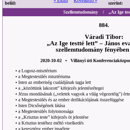
« Előző
Következő »
belül:
szerint:
Szellemtudomány / „Az Ige testt
884.
Váradi Tibor:
„Az Ige testté lett” – János e
szellemtudomány fényében 
2020-10-02 • Villányi úti Konferenciaközpo
• a Logosz-misztérium
• a Megtestesülés misztériuma
• Isten az emberiség családjának tagja lett
• a „közöttünk lakozott” kifejezés jelentésrétegei
• Jézus mondásának („veletek vagyok a világ végezetéig”) ért
• a Megtestesülés és az ember deifikációjának összefüggése
• Isten Dicsőségének látása
• a Megtestesülés folytonossága
• a „Krisztus teste” kifejezés öt jelentése
• a Krisztus testéhez méltó viselkedés
• a keresztény ember imaélete