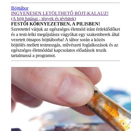
Böjttábor
INGYENESEN LETÖLTHETŐ BÖJT-KALAUZ!
(A böjt hatásai - tények és tévhitek)
FESTŐI KÖRNYEZETBEN, A PILISBEN!
Szeretettel várjuk az egészséges életmód iránt érdeklődőket
és a testi-lelki megújulásra vágyókat egy szakemberek által
vezetett ötnapos böjttáborba! A tábor során a közös
böjtölés mellett testmozgás, művészeti foglalkozások és az
egészséges életmóddal kapcsolatos előadások teszik
tartalmassá a programot.