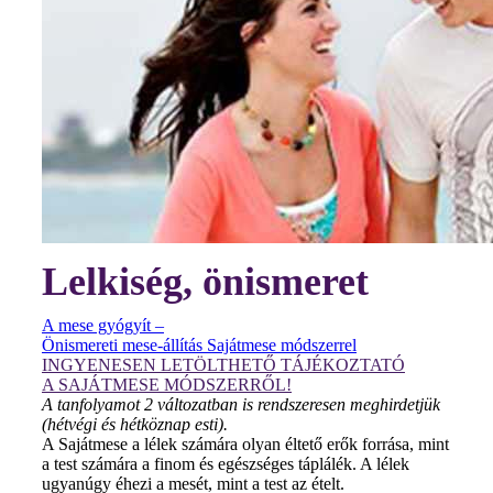
Lelkiség, önismeret
A mese gyógyít –
Önismereti mese-állítás Sajátmese módszerrel
INGYENESEN LETÖLTHETŐ TÁJÉKOZTATÓ
A SAJÁTMESE MÓDSZERRŐL!
A tanfolyamot 2 változatban is rendszeresen meghirdetjük
(hétvégi és hétköznap esti).
A Sajátmese a lélek számára olyan éltető erők forrása, mint
a test számára a finom és egészséges táplálék. A lélek
ugyanúgy éhezi a mesét, mint a test az ételt.