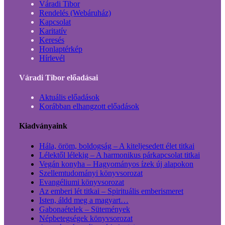
Váradi Tibor
Rendelés (Webáruház)
Kapcsolat
Karitatív
Keresés
Honlaptérkép
Hírlevél
Váradi Tibor előadásai
Aktuális előadások
Korábban elhangzott előadások
Kiadványaink
Hála, öröm, boldogság – A kiteljesedett élet titkai
Lélektől lélekig – A harmonikus párkapcsolat titkai
Vegán konyha – Hagyományos ízek új alapokon
Szellemtudományi könyvsorozat
Evangéliumi könyvsorozat
Az emberi lét titkai – Spirituális emberismeret
Isten, áldd meg a magyart…
Gabonaételek – Sütemények
Népbetegségek könyvsorozat