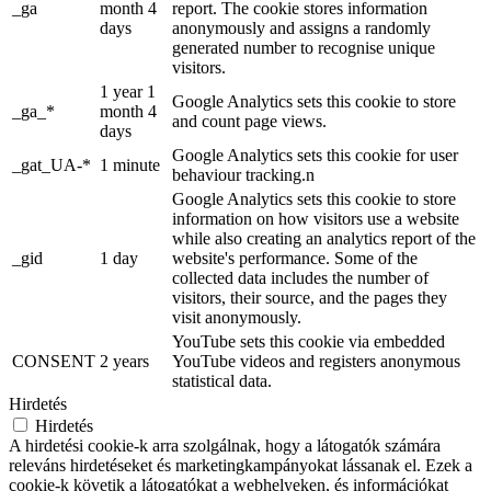
_ga
month 4
report. The cookie stores information
days
anonymously and assigns a randomly
generated number to recognise unique
visitors.
1 year 1
Google Analytics sets this cookie to store
_ga_*
month 4
and count page views.
days
Google Analytics sets this cookie for user
_gat_UA-*
1 minute
behaviour tracking.n
Google Analytics sets this cookie to store
information on how visitors use a website
while also creating an analytics report of the
_gid
1 day
website's performance. Some of the
collected data includes the number of
visitors, their source, and the pages they
visit anonymously.
YouTube sets this cookie via embedded
CONSENT
2 years
YouTube videos and registers anonymous
statistical data.
Hirdetés
Hirdetés
A hirdetési cookie-k arra szolgálnak, hogy a látogatók számára
releváns hirdetéseket és marketingkampányokat lássanak el. Ezek a
cookie-k követik a látogatókat a webhelyeken, és információkat