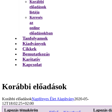
Korábbi
előadások
listája
Keresés
az
online
előadásokban
Tanfolyamok
Kiadványok
Cikkek
Bemutatkozás
Karitatív
Kapcsolat
Korábbi előadások
Korábbi előadások
Napfényes Élet Alapítvány
2020-05-
12T18:02:25+02:00
Lapozás témakörön
Lapozás d