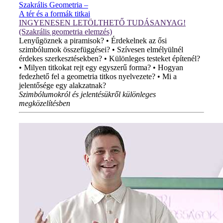
Szakrális Geometria –
A tér és a formák titkai
INGYENESEN LETÖLTHETŐ TUDÁSANYAG!
(Szakrális geometria elemzés)
Lenyűgöznek a piramisok? • Érdekelnek az ősi
szimbólumok összefüggései? • Szívesen elmélyülnél
érdekes szerkesztésekben? • Különleges testeket építenél?
• Milyen titkokat rejt egy egyszerű forma? • Hogyan
fedezhető fel a geometria titkos nyelvezete? • Mi a
jelentősége egy alakzatnak?
Szimbólumokról és jelentésükről különleges
megközelítésben