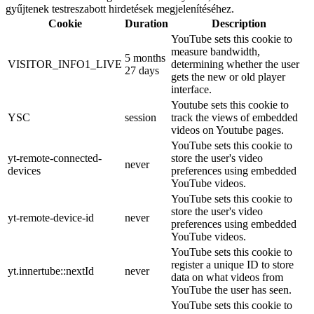
gyűjtenek testreszabott hirdetések megjelenítéséhez.
Cookie
Duration
Description
YouTube sets this cookie to
measure bandwidth,
5 months
VISITOR_INFO1_LIVE
determining whether the user
27 days
gets the new or old player
interface.
Youtube sets this cookie to
YSC
session
track the views of embedded
videos on Youtube pages.
YouTube sets this cookie to
yt-remote-connected-
store the user's video
never
devices
preferences using embedded
YouTube videos.
YouTube sets this cookie to
store the user's video
yt-remote-device-id
never
preferences using embedded
YouTube videos.
YouTube sets this cookie to
register a unique ID to store
yt.innertube::nextId
never
data on what videos from
YouTube the user has seen.
YouTube sets this cookie to