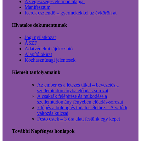
Az egészséges életmód alapjai
Manifesztum
Kerek esztendő – gyermekekkel az évkörön át
Hivatalos dokumentumok
Jogi nyilatkozat
ÁSZF
Adatvédelmi tájékoztató
Alapító okirat
Közhasznúsági jelentések
Kiemelt tanfolyamaink
Az ember és a létezés titkai – bevezetés a
szellemtudományba előadás-sorozat
A csakrák felépítése és működése a
szellemtudomány fényében előadás-sorozat
7 lépés a boldog és tudatos élethez – A valódi
változás kulcsai
Festő estek – 3 óra alatt festünk egy képet
További Napfényes honlapok