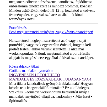
megismerkedhetsz a festészettel, tanulhatsz, fejlődhetsz,
önbizalomra tehetsz szert és mindezt örömmel, közösen!
Minden csütörtökön délelőtt 9-12-ig, hozhatod a kedvenc
festményedet, vagy választhatsz az általunk kínált
festmények közül.
Portréfestés –
Fesd meg szeretteid arcképént, vagy készíts önarcképet!
ÚJ VIDEÓ!
Ha szeretnéd meglepni szerettedet az ő vagy a saját
portréddal, vagy csak egyszerűen érdekel, hogyan kell
portrét festeni, akkor várunk szeretettel 2 alkalmas
workshopunkra. Nálunk megtanulhatod a portréfestés
alapjait és megfesthetsz egy általad kiválasztott arcképet.
Rózsaablakok titkai –
Gótikus mandalák nyomában
INGYENESEN LETÖLTHETŐ
MANDALA ÉS RÓZSAABLAK TUDÁSANYAG!
Mi a titka a katedrálisok gyönyörű ablakainak? Hogyan
készíts te is lélegzetelállító mintákat? Ez a különleges,
Szakrális Geometria workshopunk betekintést nyújt a
mandalák lenyűgöző világába. Tudomány • Művészet •
Spiritualitás