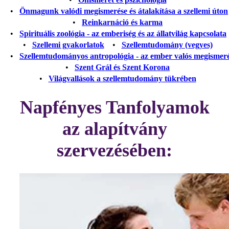
•
Önmagunk valódi megismerése és átalakítása a szellemi úton
•
Reinkarnáció és karma
•
Spirituális zoológia - az emberiség és az állatvilág kapcsolata
•
Szellemi gyakorlatok
•
Szellemtudomány (vegyes)
•
Szellemtudományos antropológia - az ember valós megismer
•
Szent Grál és Szent Korona
•
Világvallások a szellemtudomány tükrében
Napfényes Tanfolyamok
az alapítvány
szervezésében: