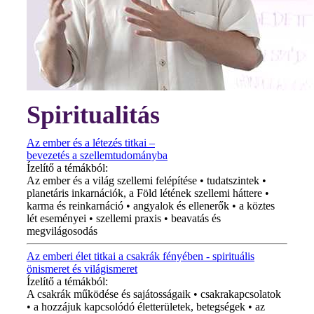
Spiritualitás
Az ember és a létezés titkai –
bevezetés a szellemtudományba
Ízelítő a témákból:
Az ember és a világ szellemi felépítése • tudatszintek •
planetáris inkarnációk, a Föld létének szellemi háttere •
karma és reinkarnáció • angyalok és ellenerők • a köztes
lét eseményei • szellemi praxis • beavatás és
megvilágosodás
Az emberi élet titkai a csakrák fényében - spirituális
önismeret és világismeret
Ízelítő a témákból:
A csakrák működése és sajátosságaik • csakrakapcsolatok
• a hozzájuk kapcsolódó életterületek, betegségek • az