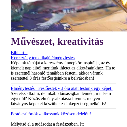
Művészet, kreativitás
Bibliart –
Keresztény tematikájú élményfestés
Képeink témáját a keresztény ünnepkör inspirálja, az év
kiemelt napjaiból merítünk ihletet az alkotásainkhoz. Ha te
is szeretnél hasonló témákban festeni, akkor várunk
szeretettel 3 órás festőestjeinkre a belvárosban!
Élményfestés - Festőestek • 3 óra alatt festünk egy képet!
Szeretsz alkotni, de inkább társaságban tennéd, mintsem
egyedül? Közös élmény-alkotásra hívunk, melyen
látványos képeket készíthetsz előképzettség nélkül is!
Festő csütörtök - alkossunk közösen délelőtt!
MINDEN CSÜTÖRTÖKÖN!
Mélyítsd el a tudásodat a festészetben. Itt