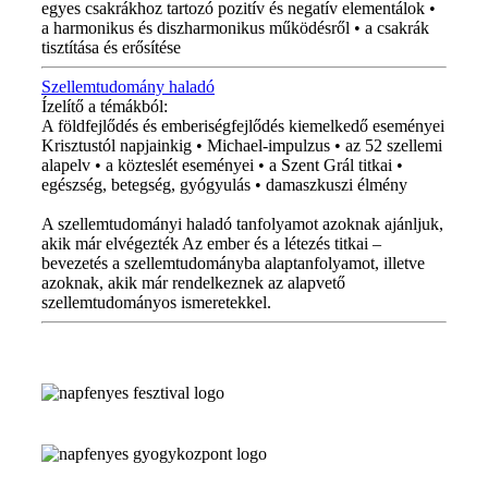
egyes csakrákhoz tartozó pozitív és negatív elementálok •
a harmonikus és diszharmonikus működésről • a csakrák
tisztítása és erősítése
Szellemtudomány haladó
Ízelítő a témákból:
A földfejlődés és emberiségfejlődés kiemelkedő eseményei
Krisztustól napjainkig • Michael-impulzus • az 52 szellemi
alapelv • a közteslét eseményei • a Szent Grál titkai •
egészség, betegség, gyógyulás • damaszkuszi élmény
A szellemtudományi haladó tanfolyamot azoknak ajánljuk,
akik már elvégezték Az ember és a létezés titkai –
bevezetés a szellemtudományba alaptanfolyamot, illetve
azoknak, akik már rendelkeznek az alapvető
szellemtudományos ismeretekkel.