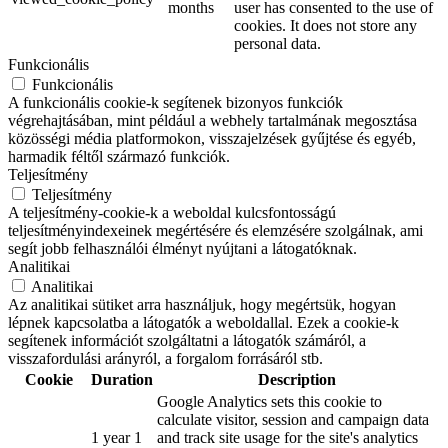
months
user has consented to the use of
cookies. It does not store any
personal data.
Funkcionális
Funkcionális
A funkcionális cookie-k segítenek bizonyos funkciók
végrehajtásában, mint például a webhely tartalmának megosztása
közösségi média platformokon, visszajelzések gyűjtése és egyéb,
harmadik féltől származó funkciók.
Teljesítmény
Teljesítmény
A teljesítmény-cookie-k a weboldal kulcsfontosságú
teljesítményindexeinek megértésére és elemzésére szolgálnak, ami
segít jobb felhasználói élményt nyújtani a látogatóknak.
Analitikai
Analitikai
Az analitikai sütiket arra használjuk, hogy megértsük, hogyan
lépnek kapcsolatba a látogatók a weboldallal. Ezek a cookie-k
segítenek információt szolgáltatni a látogatók számáról, a
visszafordulási arányról, a forgalom forrásáról stb.
Cookie
Duration
Description
Google Analytics sets this cookie to
calculate visitor, session and campaign data
1 year 1
and track site usage for the site's analytics