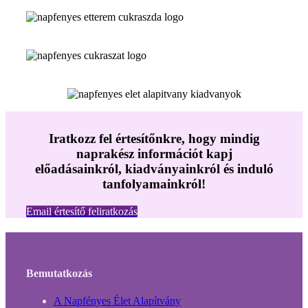
Iratkozz fel értesítőnkre, hogy mindig
naprakész információt kapj
előadásainkról, kiadványainkról és induló
tanfolyamainkról!
Email értesítő feliratkozás
Bemutatkozás
A Napfényes Élet Alapítvány