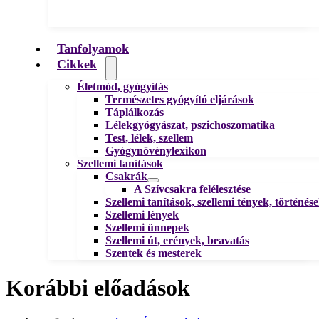
Tanfolyamok
Cikkek
Életmód, gyógyítás
Természetes gyógyító eljárások
Táplálkozás
Lélekgyógyászat, pszichoszomatika
Test, lélek, szellem
Gyógynövénylexikon
Szellemi tanítások
Csakrák
A Szívcsakra felélesztése
Szellemi tanítások, szellemi tények, történés
Szellemi lények
Szellemi ünnepek
Szellemi út, erények, beavatás
Szentek és mesterek
Korábbi előadások