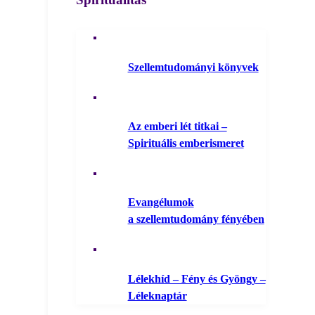
Szellemtudományi könyvek
Az emberi lét titkai –
Spirituális emberismeret
Evangélumok
a szellemtudomány fényében
Lélekhíd – Fény és Gyöngy –
Léleknaptár