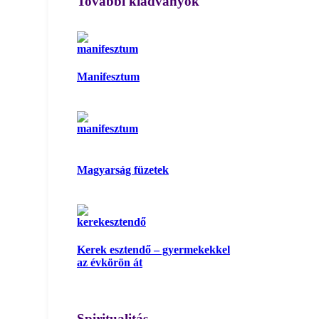
További kiadványok
Manifesztum
Magyarság füzetek
Kerek esztendő – gyermekekkel
az évkörön át
Spiritualitás