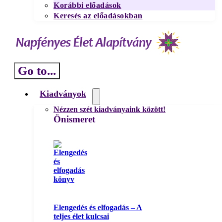
Korábbi előadások
Keresés az előadásokban
Go to...
Kiadványok
Nézzen szét kiadványaink között!
Önismeret
Elengedés és elfogadás – A
teljes élet kulcsai