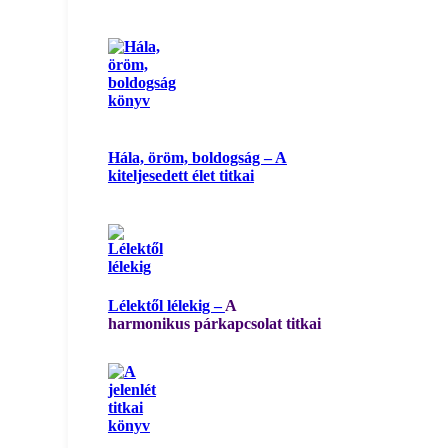
Hála, öröm, boldogság – A
kiteljesedett élet titkai
Lélektől lélekig –
A
harmonikus párkapcsolat titkai