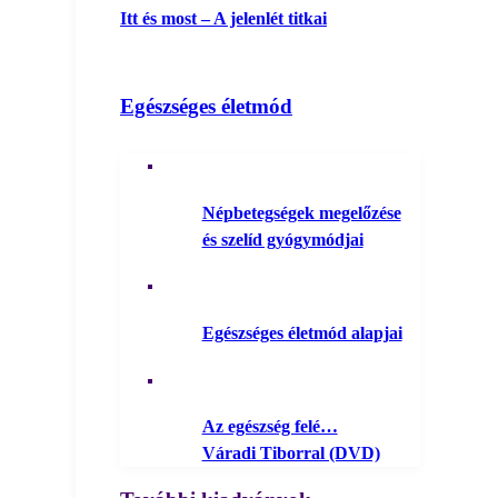
Itt és most – A jelenlét titkai
Egészséges életmód
Népbetegségek megelőzése
és szelíd gyógymódjai
Egészséges életmód alapjai
Az egészség felé…
Váradi Tiborral (DVD)