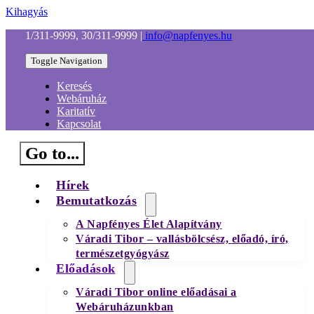
Kihagyás
1/311-9999, 30/311-9999
|
info@napfenyes.hu
Toggle Navigation
Keresés
Webáruház
Karitatív
Kapcsolat
Go to...
Hírek
Bemutatkozás
A Napfényes Élet Alapítvány
Váradi Tibor – vallásbölcsész, előadó, író,
természetgyógyász
Előadások
Váradi Tibor online előadásai a
Webáruházunkban