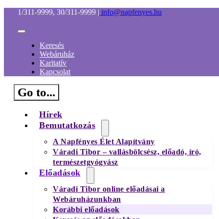
Kihagyás
1/311-9999, 30/311-9999
|
info@napfenyes.hu
Toggle
Navigation
Keresés
Webáruház
Karitatív
Kapcsolat
Go to...
Hírek
Bemutatkozás
A Napfényes Élet Alapítvány
Váradi Tibor – vallásbölcsész, előadó, író,
természetgyógyász
Előadások
Váradi Tibor online előadásai a
Webáruházunkban
Korábbi előadások