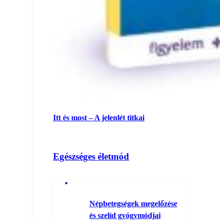
Itt és most – A jelenlét titkai
Egészséges életmód
Népbetegségek megelőzése
és szelíd gyógymódjai