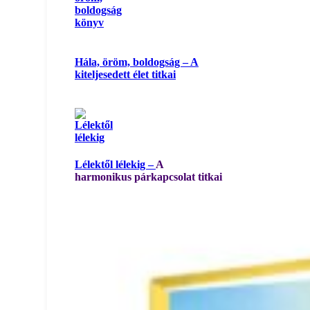
Hála, öröm, boldogság – A
kiteljesedett élet titkai
Lélektől lélekig –
A
harmonikus párkapcsolat titkai