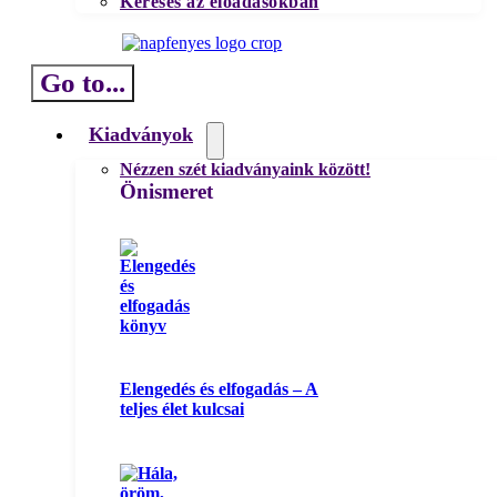
Keresés az előadásokban
Go to...
Kiadványok
Nézzen szét kiadványaink között!
Önismeret
Elengedés és elfogadás – A
teljes élet kulcsai