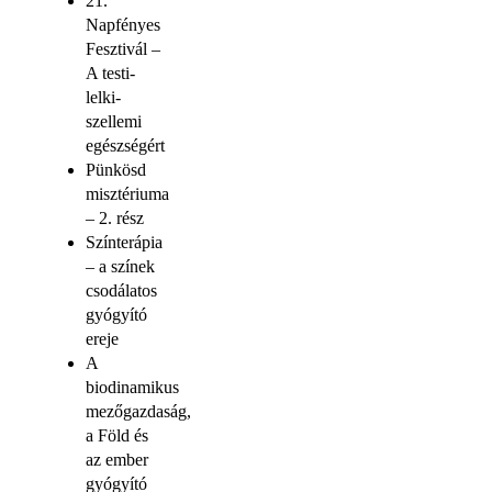
21.
Napfényes
Fesztivál –
A testi-
lelki-
szellemi
egészségért
Pünkösd
misztériuma
– 2. rész
Színterápia
– a színek
csodálatos
gyógyító
ereje
A
biodinamikus
mezőgazdaság,
a Föld és
az ember
gyógyító