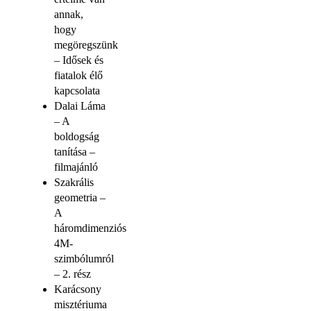
annak,
hogy
megöregszünk
– Idősek és
fiatalok élő
kapcsolata
Dalai Láma
– A
boldogság
tanítása –
filmajánló
Szakrális
geometria –
A
háromdimenziós
4M-
szimbólumról
– 2. rész
Karácsony
misztériuma