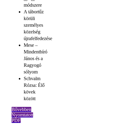
módszere
A tábortűz
körüli
személyes
közelség
újrafelfedezése
Mese –
Mindentbíró
János és a
Ragyogó
sólyom
Schvalm
Rózsa: Élő
kövek
között
Bővebben
Nyomtatott
PDF