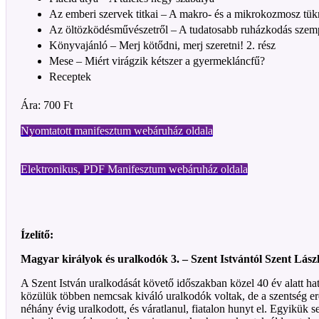
Az emberi szervek titkai – A makro- és a mikrokozmosz tük
Az öltözködésművészetről – A tudatosabb ruházkodás szem
Könyvajánló – Merj kötődni, merj szeretni! 2. rész
Mese – Miért virágzik kétszer a gyermekláncfű?
Receptek
Ára: 700 Ft
Nyomtatott manifesztum webáruház oldala
Elektronikus, PDF Manifesztum webáruház oldala
Ízelítő:
Magyar királyok és uralkodók 3. – Szent Istvántól Szent Lász
A Szent István uralkodását követő időszakban közel 40 év alatt hat
közülük többen nemcsak kiváló uralkodók voltak, de a szentség er
néhány évig uralkodott, és váratlanul, fiatalon hunyt el. Egyikük se