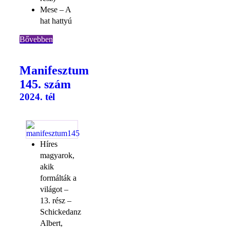
Mese – A
hat hattyú
Bővebben
Manifesztum
145. szám
2024. tél
Híres
magyarok,
akik
formálták a
világot –
13. rész –
Schickedanz
Albert,