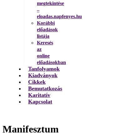
megtekintése
–
eloadas.napfenyes.hu
Korábbi
előadások
listája
Keresés
az
online
előadásokban
Tanfolyamok
Kiadványok
Cikkek
Bemutatkozás
Karitatív
Kapcsolat
Manifesztum