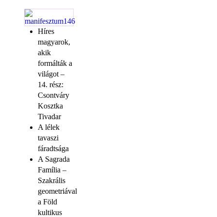
Híres
magyarok,
akik
formálták a
világot –
14. rész:
Csontváry
Kosztka
Tivadar
A lélek
tavaszi
fáradtsága
A Sagrada
Família –
Szakrális
geometriával
a Föld
kultikus