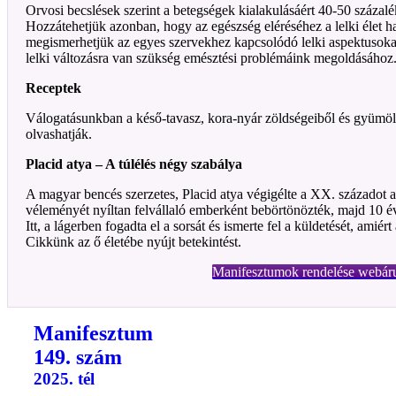
Orvosi becslések szerint a betegségek kialakulásáért 40-50 százalé
Hozzátehetjük azonban, hogy az egészség eléréséhez a lelki élet h
megismerhetjük az egyes szervekhez kapcsolódó lelki aspektusoka
lelki változásra van szükség emésztési problémáink megoldásához
Receptek
Válogatásunkban a késő-tavasz, kora-nyár zöldségeiből és gyümölc
olvashatják.
Placid atya – A túlélés négy szabálya
A magyar bencés szerzetes, Placid atya végigélte a XX. századot a
véleményét nyíltan felvállaló emberként bebörtönözték, majd 10 é
Itt, a lágerben fogadta el a sorsát és ismerte fel a küldetését, amiér
Cikkünk az ő életébe nyújt betekintést.
Manifesztumok rendelése webár
Manifesztum
149. szám
2025. tél