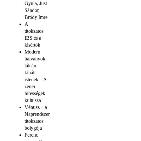
Gyula, Just
Sándor,
Bródy Imre
A
titokzatos
IBS és a
kísértők
Modern
bálványok,
tálcán
kínált
istenek – A
zenei
hírességek
kultusza
Vénusz – a
Naprendszer
titokzatos
bolygója
Ferenc