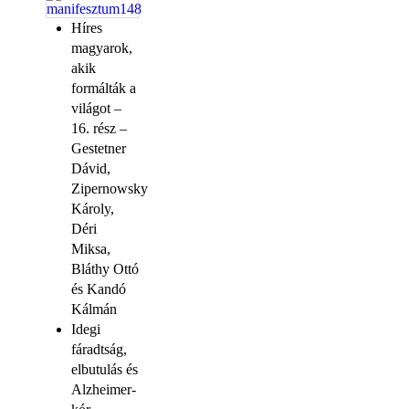
Híres
magyarok,
akik
formálták a
világot –
16. rész –
Gestetner
Dávid,
Zipernowsky
Károly,
Déri
Miksa,
Bláthy Ottó
és Kandó
Kálmán
Idegi
fáradtság,
elbutulás és
Alzheimer-