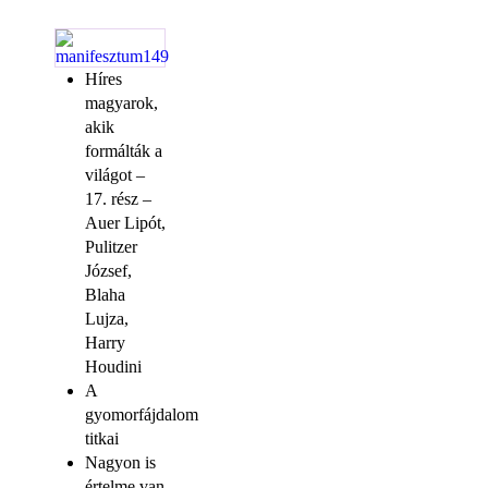
Híres
magyarok,
akik
formálták a
világot –
17. rész –
Auer Lipót,
Pulitzer
József,
Blaha
Lujza,
Harry
Houdini
A
gyomorfájdalom
titkai
Nagyon is
értelme van