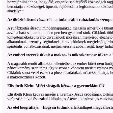
hozzájárulni ahhoz, hogy élő, organikusan fejlődő közösségek tag
bemutatja a közösségek típusait, fejlődését, a legfontosabb közössé
akadályait.
Az öltözködésművészetről – a tudatosabb ruházkodás szempo
A ruházkodás átszövi mindennapjainkat, mégsem ismerjük a titkait,
azzal a hatással, amit minden percben gyakorol ránk. Cikkünk töb
tömegtermékeket gyártó divatláncok morálisan megkérdőjelezhető 
alkatunknak, személyiségünknek, életvitelünknek megfelelő gardró
spirituális vonatkozásainak megismerése is abban segít, hogy tud
Az emberi szervek titkai: a makro- és mikrokozmosz tükre: a
A magasabb rendű állatokkal ellentétben az ember bőrét nem borítj
páncélkemény szaruréteg, így viszont a védelem mellett számos más 
Cikkünk sorra veszi ezeket a plusz feladatokat, másrészt feltárja,
a makrokozmosz között.
Elisabeth Klein: Miért virágzik kétszer a gyermekláncfű?
Elisabeth Klein kedves meséje a gyermek Jézus csodájának történe
virágzásra hívta és ezáltal különlegessé tette a közönséges vadvirá
Az étel biográfiája – Hogyan tudunk a lelkiállapot megváltozt