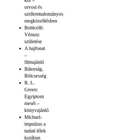
kór –
orvosi és
szellemtudományos
megközelítésben
Botticelli:
Vénusz
születése
A hajfonat
–
filmajánló
Bátorság,
Bölcsesség
R. L.
Green:
Egyiptom
meséi –
könyvajánló
Michael-
impulzus a
tudati lélek
korában