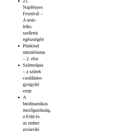
21.
Napfényes
Fesztivál –
A testi-
lelki-
szellemi
egészségért
Pünkösd
misztériuma
– 2. rész
Színterápia
– a színek
csodálatos
gyógyító
ereje
A
biodinamikus
mezőgazdaság,
a Föld és
az ember
gyógyító