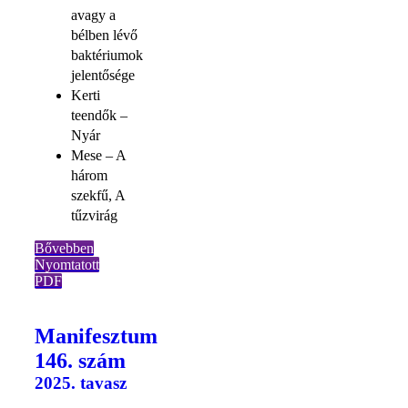
avagy a
bélben lévő
baktériumok
jelentősége
Kerti
teendők –
Nyár
Mese – A
három
szekfű, A
tűzvirág
Bővebben
Nyomtatott
PDF
Manifesztum
146. szám
2025. tavasz