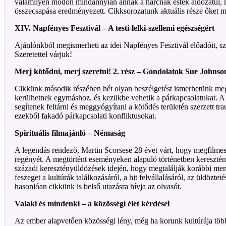
valamilyen módon mindannyian annak a harcnak estek áldozatul, mel
összecsapása eredményezett. Cikksorozatunk aktuális része őket mu
XIV. Napfényes Fesztivál – A testi-lelki-szellemi egészségért
Ajánlónkból megismerheti az idei Napfényes Fesztivál előadóit, sztá
Szeretettel várjuk!
Merj kötődni, merj szeretni! 2. rész – Gondolatok Sue Johns
Cikkünk második részében hét olyan beszélgetést ismerhetünk meg
kerülhetnek egymáshoz, és kezükbe vehetik a párkapcsolatukat. A 
segítenek feltárni és meggyógyítani a kötődés területén szerzett trau
ezekből fakadó párkapcsolati konfliktusokat.
Spirituális filmajánló – Némaság
A legendás rendező, Martin Scorsese 28 évet várt, hogy megfilm
regényét. A megtörtént eseményeken alapuló történetben kereszté
századi keresztényüldözések idején, hogy megtalálják korábbi me
feszeget a kultúrák találkozásáról, a hit felvállalásáról, az üldözte
hasonlóan cikkünk is belső utazásra hívja az olvasót.
Valaki és mindenki – a közösségi élet kérdései
Az ember alapvetően közösségi lény, még ha korunk kultúrája több