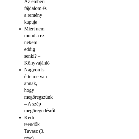
Az emberi
fájdalom és
a remény
kapuja
Miért nem
mondta ezt
nekem
eddig
senki? –
Könyvajánló
Nagyon is
értelme van
annak,
hogy
megöregszünk
– A szép
megöregedésről
Kerti
teendők –
Tavasz (3.
rész)