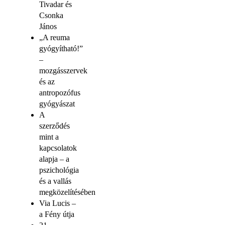
Tivadar és
Csonka
János
„A reuma
gyógyítható!”
–
mozgásszervek
és az
antropozófus
gyógyászat
A
szerződés
mint a
kapcsolatok
alapja – a
pszichológia
és a vallás
megközelítésében
Via Lucis –
a Fény útja