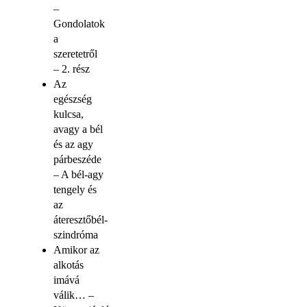
–
Gondolatok
a
szeretetről
– 2. rész
Az
egészség
kulcsa,
avagy a bél
és az agy
párbeszéde
– A bél-agy
tengely és
az
áteresztőbél-
szindróma
Amikor az
alkotás
imává
válik… –