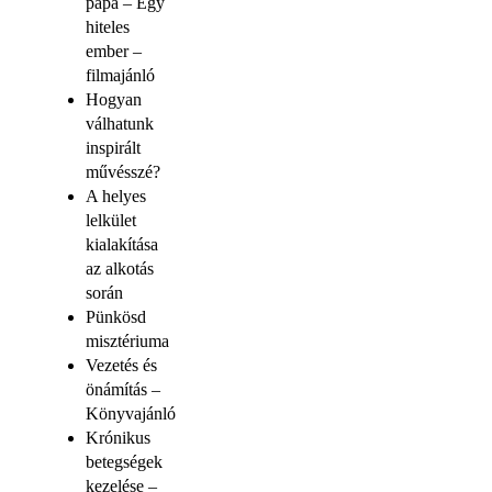
pápa – Egy
hiteles
ember –
filmajánló
Hogyan
válhatunk
inspirált
művésszé?
A helyes
lelkület
kialakítása
az alkotás
során
Pünkösd
misztériuma
Vezetés és
önámítás –
Könyvajánló
Krónikus
betegségek
kezelése –