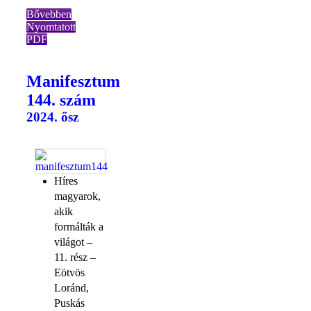
Bővebben
Nyomtatott
PDF
Manifesztum
144. szám
2024. ősz
Híres
magyarok,
akik
formálták a
világot –
11. rész –
Eötvös
Loránd,
Puskás