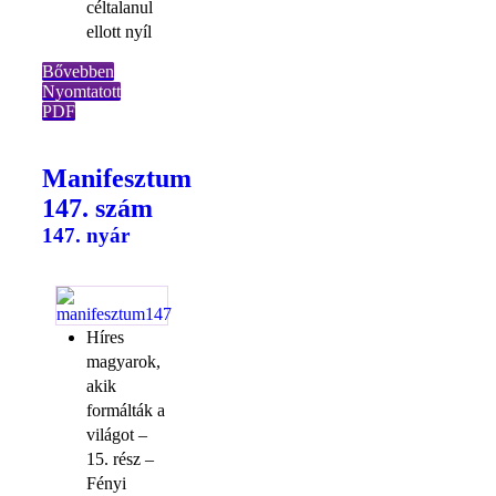
céltalanul
ellott nyíl
Bővebben
Nyomtatott
PDF
Manifesztum
147. szám
147. nyár
Híres
magyarok,
akik
formálták a
világot –
15. rész –
Fényi