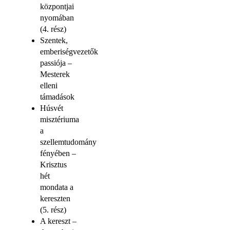
központjai
nyomában
(4. rész)
Szentek,
emberiségvezetők
passiója –
Mesterek
elleni
támadások
Húsvét
misztériuma
a
szellemtudomány
fényében –
Krisztus
hét
mondata a
kereszten
(5. rész)
A kereszt –