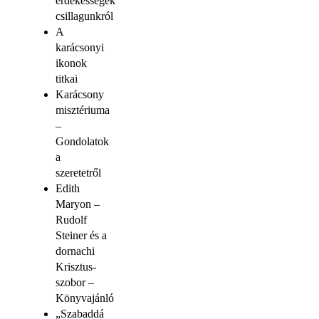
érdekességek
csillagunkról
A
karácsonyi
ikonok
titkai
Karácsony
misztériuma
–
Gondolatok
a
szeretetről
Edith
Maryon –
Rudolf
Steiner és a
dornachi
Krisztus-
szobor –
Könyvajánló
„Szabaddá