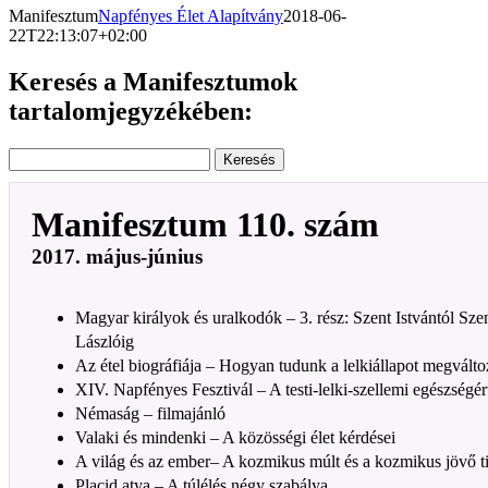
Manifesztum
Napfényes Élet Alapítvány
2018-06-
22T22:13:07+02:00
Keresés a Manifesztumok
tartalomjegyzékében:
Manifesztum 110. szám
2017. május-június
Magyar királyok és uralkodók – 3. rész: Szent Istvántól Sze
Lászlóig
Az étel biográfiája – Hogyan tudunk a lelkiállapot megválto
XIV. Napfényes Fesztivál – A testi-lelki-szellemi egészségér
Némaság – filmajánló
Valaki és mindenki – A közösségi élet kérdései
A világ és az ember– A kozmikus múlt és a kozmikus jövő ti
Placid atya – A túlélés négy szabálya