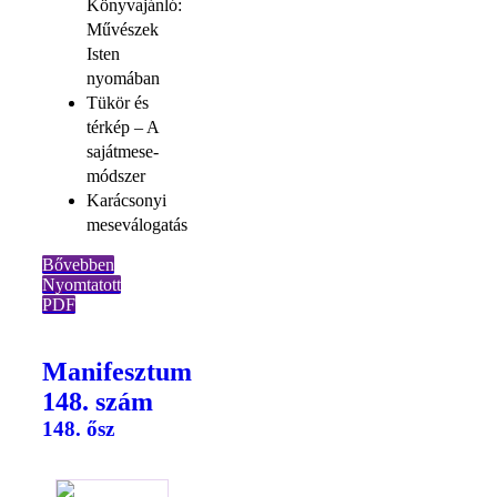
Könyvajánló:
Művészek
Isten
nyomában
Tükör és
térkép – A
sajátmese-
módszer
Karácsonyi
meseválogatás
Bővebben
Nyomtatott
PDF
Manifesztum
148. szám
148. ősz