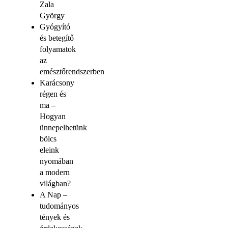
Zala
György
Gyógyító
és betegítő
folyamatok
az
emésztőrendszerben
Karácsony
régen és
ma –
Hogyan
ünnepelhetünk
bölcs
eleink
nyomában
a modern
világban?
A Nap –
tudományos
tények és