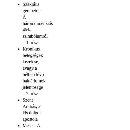
Szakrális
geometria –
A
háromdimenziós
4M-
szimbólumról
– 1. rész
Krónikus
betegségek
kezelése,
avagy a
bélben lévo
baktériumok
jelentosége
– 2. rész
Szent
András, a
kis dolgok
apostola
Mese – A