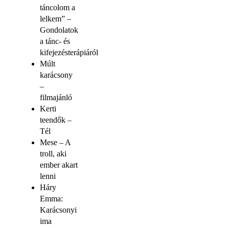
táncolom a
lelkem” –
Gondolatok
a tánc- és
kifejezésterápiáról
Múlt
karácsony
–
filmajánló
Kerti
teendők –
Tél
Mese – A
troll, aki
ember akart
lenni
Háry
Emma:
Karácsonyi
ima