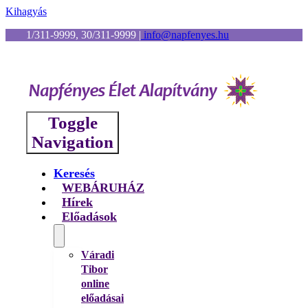
Kihagyás
1/311-9999, 30/311-9999
|
info@napfenyes.hu
Toggle
Navigation
Keresés
WEBÁRUHÁZ
Hírek
Előadások
Váradi
Tibor
online
előadásai