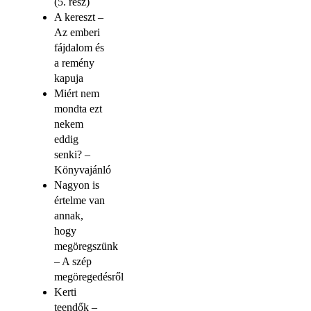
(5. rész)
A kereszt –
Az emberi
fájdalom és
a remény
kapuja
Miért nem
mondta ezt
nekem
eddig
senki? –
Könyvajánló
Nagyon is
értelme van
annak,
hogy
megöregszünk
– A szép
megöregedésről
Kerti
teendők –