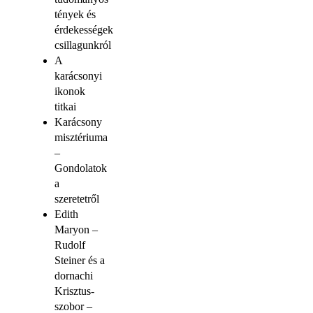
tények és
érdekességek
csillagunkról
A
karácsonyi
ikonok
titkai
Karácsony
misztériuma
–
Gondolatok
a
szeretetről
Edith
Maryon –
Rudolf
Steiner és a
dornachi
Krisztus-
szobor –