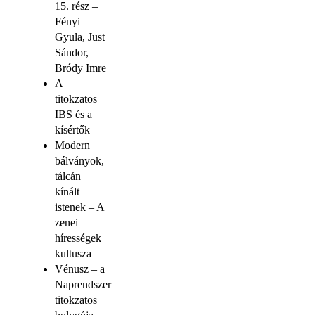
15. rész –
Fényi
Gyula, Just
Sándor,
Bródy Imre
A
titokzatos
IBS és a
kísértők
Modern
bálványok,
tálcán
kínált
istenek – A
zenei
hírességek
kultusza
Vénusz – a
Naprendszer
titokzatos