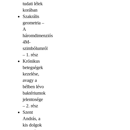
tudati lélek
korában
Szakrális
geometria –
A
háromdimenziós
4M-
szimbólumról
– 1. rész
Krónikus
betegségek
kezelése,
avagy a
bélben lévo
baktériumok
jelentosége
– 2. rész
Szent
András, a
kis dolgok