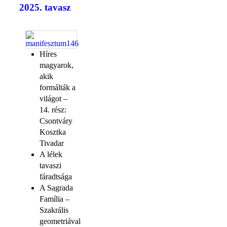
2025. tavasz
Híres
magyarok,
akik
formálták a
világot –
14. rész:
Csontváry
Kosztka
Tivadar
A lélek
tavaszi
fáradtsága
A Sagrada
Família –
Szakrális
geometriával