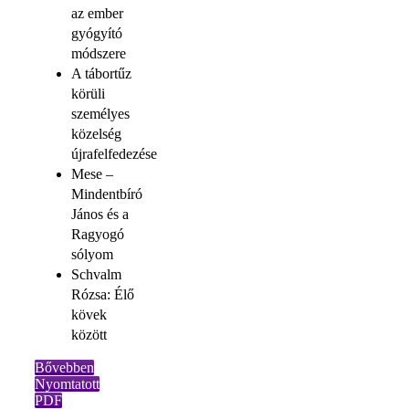
az ember
gyógyító
módszere
A tábortűz
körüli
személyes
közelség
újrafelfedezése
Mese –
Mindentbíró
János és a
Ragyogó
sólyom
Schvalm
Rózsa: Élő
kövek
között
Bővebben
Nyomtatott
PDF