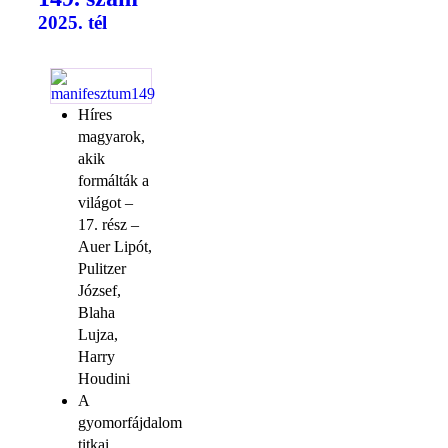
2025. tél
Híres
magyarok,
akik
formálták a
világot –
17. rész –
Auer Lipót,
Pulitzer
József,
Blaha
Lujza,
Harry
Houdini
A
gyomorfájdalom
titkai