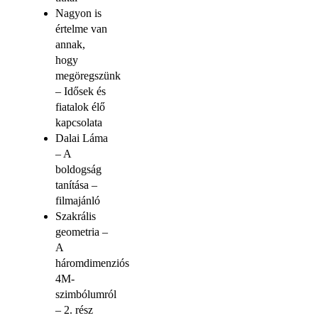
Nagyon is
értelme van
annak,
hogy
megöregszünk
– Idősek és
fiatalok élő
kapcsolata
Dalai Láma
– A
boldogság
tanítása –
filmajánló
Szakrális
geometria –
A
háromdimenziós
4M-
szimbólumról
– 2. rész