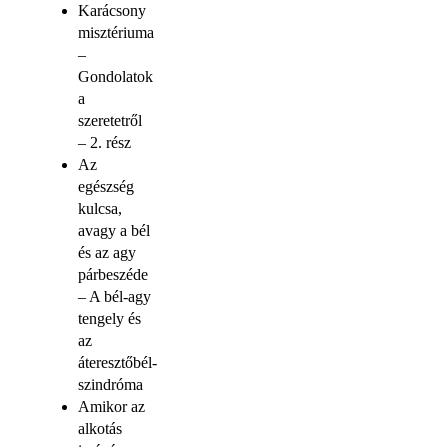
Karácsony
misztériuma
–
Gondolatok
a
szeretetről
– 2. rész
Az
egészség
kulcsa,
avagy a bél
és az agy
párbeszéde
– A bél-agy
tengely és
az
áteresztőbél-
szindróma
Amikor az
alkotás