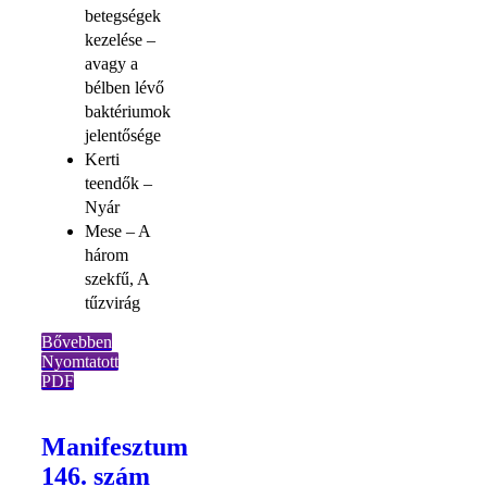
betegségek
kezelése –
avagy a
bélben lévő
baktériumok
jelentősége
Kerti
teendők –
Nyár
Mese – A
három
szekfű, A
tűzvirág
Bővebben
Nyomtatott
PDF
Manifesztum
146. szám