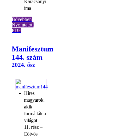
Karácsonyi
ima
Bővebben
Nyomtatott
PDF
Manifesztum
144. szám
2024. ősz
Híres
magyarok,
akik
formálták a
világot –
11. rész –
Eötvös