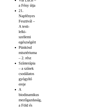
Via Lucis –
a Fény útja
21.
Napfényes
Fesztivál –
A testi-
lelki-
szellemi
egészségért
Pünkösd
misztériuma
– 2. rész
Színterápia
– a színek
csodálatos
gyógyító
ereje
A
biodinamikus
mezőgazdaság,
a Föld és