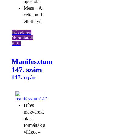
apostola
Mese – A
céltalanul
ellott nyíl
Bővebben
Nyomtatott
PDF
Manifesztum
147. szám
147. nyár
Híres
magyarok,
akik
formálták a
világot –