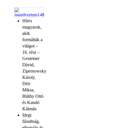
Híres
magyarok,
akik
formálták a
világot –
16. rész –
Gestetner
Dávid,
Zipernowsky
Károly,
Déri
Miksa,
Bláthy Ottó
és Kandó
Kálmán
Idegi
fáradtság,
elbutulás és