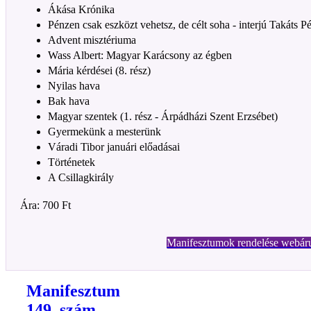
Ákása Krónika
Pénzen csak eszközt vehetsz, de célt soha - interjú Takáts Pé
Advent misztériuma
Wass Albert: Magyar Karácsony az égben
Mária kérdései (8. rész)
Nyilas hava
Bak hava
Magyar szentek (1. rész - Árpádházi Szent Erzsébet)
Gyermekünk a mesterünk
Váradi Tibor januári előadásai
Történetek
A Csillagkirály
Ára: 700 Ft
Manifesztumok rendelése webár
Manifesztum
149. szám