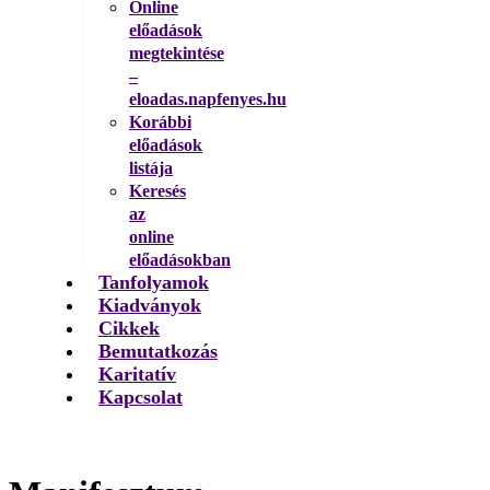
Online
előadások
megtekintése
–
eloadas.napfenyes.hu
Korábbi
előadások
listája
Keresés
az
online
előadásokban
Tanfolyamok
Kiadványok
Cikkek
Bemutatkozás
Karitatív
Kapcsolat