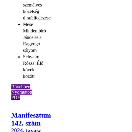
személyes
közelség
újrafelfedezése
Mese –
Mindentbíró
János és a
Ragyogó
sólyom
Schvalm
Rózsa: Élő
kövek
között
Bővebben
Nyomtatott
PDF
Manifesztum
142. szám
2024. tavasz