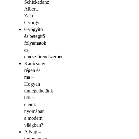
Schickedanz
Albert,
Zala
György
Gyógyító
és betegítő
folyamatok
az
emésztőrendszerben
Karácsony
régen és
ma –
Hogyan
ünnepelhetünk
bölcs
eleink
nyomában
a modern
világban?
A Nap –
tudományos