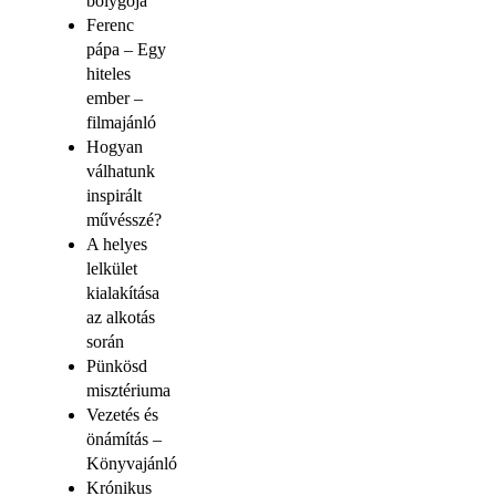
bolygója
Ferenc
pápa – Egy
hiteles
ember –
filmajánló
Hogyan
válhatunk
inspirált
művésszé?
A helyes
lelkület
kialakítása
az alkotás
során
Pünkösd
misztériuma
Vezetés és
önámítás –
Könyvajánló
Krónikus