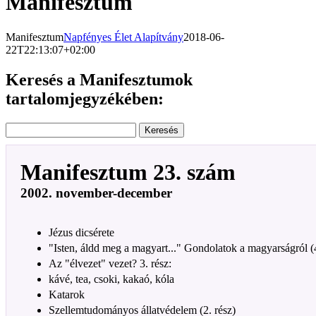
Manifesztum
Manifesztum
Napfényes Élet Alapítvány
2018-06-
22T22:13:07+02:00
Keresés a Manifesztumok
tartalomjegyzékében:
Manifesztum 23. szám
2002. november-december
Jézus dicsérete
"Isten, áldd meg a magyart..." Gondolatok a magyarságról (4
Az "élvezet" vezet? 3. rész:
kávé, tea, csoki, kakaó, kóla
Katarok
Szellemtudományos állatvédelem (2. rész)