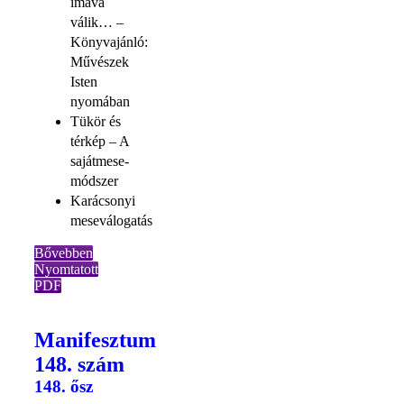
imává
válik… –
Könyvajánló:
Művészek
Isten
nyomában
Tükör és
térkép – A
sajátmese-
módszer
Karácsonyi
meseválogatás
Bővebben
Nyomtatott
PDF
Manifesztum
148. szám
148. ősz