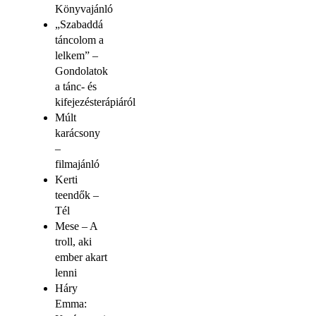
Könyvajánló
„Szabaddá
táncolom a
lelkem” –
Gondolatok
a tánc- és
kifejezésterápiáról
Múlt
karácsony
–
filmajánló
Kerti
teendők –
Tél
Mese – A
troll, aki
ember akart
lenni
Háry
Emma: