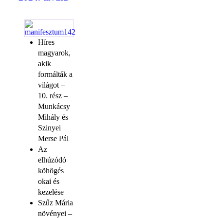
Híres
magyarok,
akik
formálták a
világot –
10. rész –
Munkácsy
Mihály és
Szinyei
Merse Pál
Az
elhúzódó
köhögés
okai és
kezelése
Szűz Mária
növényei –