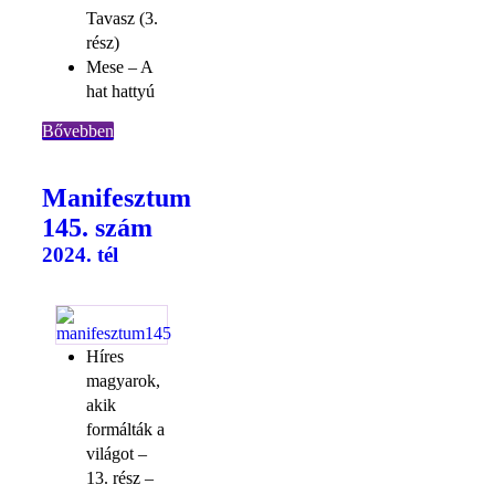
Tavasz (3.
rész)
Mese – A
hat hattyú
Bővebben
Manifesztum
145. szám
2024. tél
Híres
magyarok,
akik
formálták a
világot –
13. rész –