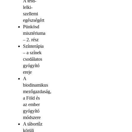
A testi-
lelki-
szellemi
egészségért
Pünkösd
misztériuma
– 2. rész
Színterápia
– a színek
csodálatos
gyógyító
ereje
A
biodinamikus
mezőgazdaság,
a Föld és
az ember
gyógyító
módszere
A tábortűz
körüli