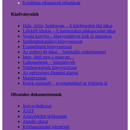
Korábban elhangzott előadások
Kiadványaink
Hála, öröm, boldogság – A kiteljesedett élet titkai
Lélektől lélekig – A harmonikus párkapcsolat titkai
Vegán konyha – Hagyományos ízek új alapokon
Szellemtudományi könyvsorozat
Evangéliumi könyvsorozat
Az emberi lét titkai – Spirituális emberismeret
Isten, áldd meg a magyart…
Gabonaételek – Sütemények
Népbetegségek könyvsorozat
Az egészséges életmód alapjai
Manifesztum
Kerek esztendő – gyermekekkel az évkörön át
Hivatalos dokumentumok
Jogi nyilatkozat
ÁSZF
Adatvédelmi tájékoztató
Alapító okirat
Közhasznúsági jelentések