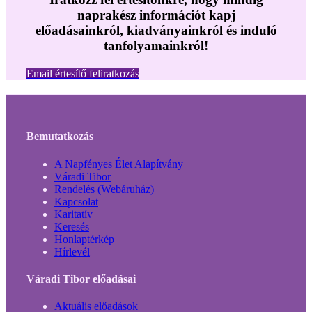
naprakész információt kapj
előadásainkról, kiadványainkról és induló
tanfolyamainkról!
Email értesítő feliratkozás
Bemutatkozás
A Napfényes Élet Alapítvány
Váradi Tibor
Rendelés (Webáruház)
Kapcsolat
Karitatív
Keresés
Honlaptérkép
Hírlevél
Váradi Tibor előadásai
Aktuális előadások