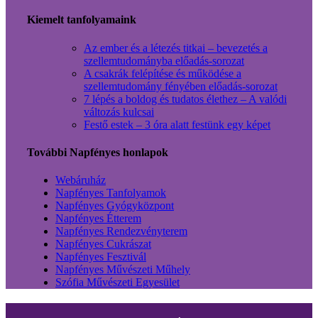
Kiemelt tanfolyamaink
Az ember és a létezés titkai – bevezetés a
szellemtudományba előadás-sorozat
A csakrák felépítése és működése a
szellemtudomány fényében előadás-sorozat
7 lépés a boldog és tudatos élethez – A valódi
változás kulcsai
Festő estek – 3 óra alatt festünk egy képet
További Napfényes honlapok
Webáruház
Napfényes Tanfolyamok
Napfényes Gyógyközpont
Napfényes Étterem
Napfényes Rendezvényterem
Napfényes Cukrászat
Napfényes Fesztivál
Napfényes Művészeti Műhely
Szófia Művészeti Egyesület