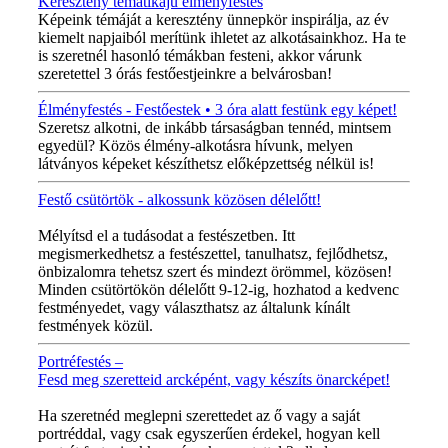
Keresztény tematikájú élményfestés
Képeink témáját a keresztény ünnepkör inspirálja, az év
kiemelt napjaiból merítünk ihletet az alkotásainkhoz. Ha te
is szeretnél hasonló témákban festeni, akkor várunk
szeretettel 3 órás festőestjeinkre a belvárosban!
Élményfestés - Festőestek • 3 óra alatt festünk egy képet!
Szeretsz alkotni, de inkább társaságban tennéd, mintsem
egyedül? Közös élmény-alkotásra hívunk, melyen
látványos képeket készíthetsz előképzettség nélkül is!
Festő csütörtök - alkossunk közösen délelőtt!
MINDEN CSÜTÖRTÖKÖN!
Mélyítsd el a tudásodat a festészetben. Itt
megismerkedhetsz a festészettel, tanulhatsz, fejlődhetsz,
önbizalomra tehetsz szert és mindezt örömmel, közösen!
Minden csütörtökön délelőtt 9-12-ig, hozhatod a kedvenc
festményedet, vagy választhatsz az általunk kínált
festmények közül.
Portréfestés –
Fesd meg szeretteid arcképént, vagy készíts önarcképet!
ÚJ VIDEÓ!
Ha szeretnéd meglepni szerettedet az ő vagy a saját
portréddal, vagy csak egyszerűen érdekel, hogyan kell