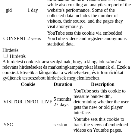
while also creating an analytics report of the
_gid
1 day
website's performance. Some of the
collected data includes the number of
visitors, their source, and the pages they
visit anonymously.
YouTube sets this cookie via embedded
CONSENT
2 years
YouTube videos and registers anonymous
statistical data.
Hirdetés
Hirdetés
A hirdetési cookie-k arra szolgálnak, hogy a látogatók számára
releváns hirdetéseket és marketingkampányokat lássanak el. Ezek a
cookie-k követik a látogatókat a webhelyeken, és információkat
gyűjtenek testreszabott hirdetések megjelenítéséhez.
Cookie
Duration
Description
YouTube sets this cookie to
measure bandwidth,
5 months
VISITOR_INFO1_LIVE
determining whether the user
27 days
gets the new or old player
interface.
Youtube sets this cookie to
YSC
session
track the views of embedded
videos on Youtube pages.