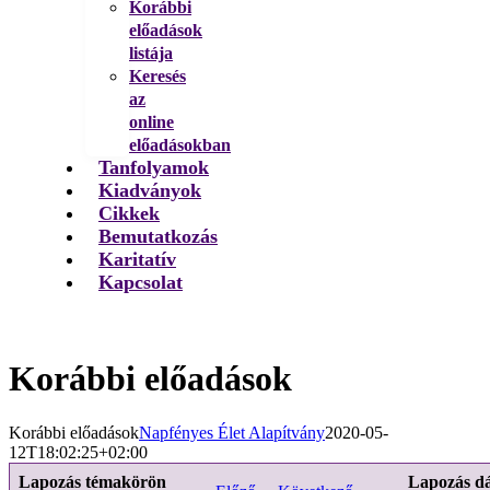
Korábbi
előadások
listája
Keresés
az
online
előadásokban
Tanfolyamok
Kiadványok
Cikkek
Bemutatkozás
Karitatív
Kapcsolat
Korábbi előadások
Korábbi előadások
Napfényes Élet Alapítvány
2020-05-
12T18:02:25+02:00
Lapozás témakörön
Lapozás d