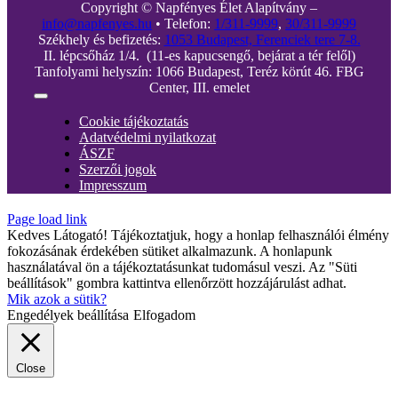
Copyright © Napfényes Élet Alapítvány –
info@napfenyes.hu
• Telefon:
1/311-9999
,
30/311-9999
Székhely és befizetés:
1053 Budapest, Ferenciek tere 7-8.
II. lépcsőház 1/4. (11-es kapucsengő, bejárat a tér felől)
Tanfolyami helyszín: 1066 Budapest, Teréz körút 46. FBG
Center, III. emelet
Toggle
Navigation
Cookie tájékoztatás
Adatvédelmi nyilatkozat
ÁSZF
Szerzői jogok
Impresszum
Page load link
Kedves Látogató! Tájékoztatjuk, hogy a honlap felhasználói élmény
fokozásának érdekében sütiket alkalmazunk. A honlapunk
használatával ön a tájékoztatásunkat tudomásul veszi. Az "Süti
beállítások" gombra kattintva ellenőrzött hozzájárulást adhat.
Mik azok a sütik?
Engedélyek beállítása
Elfogadom
Close