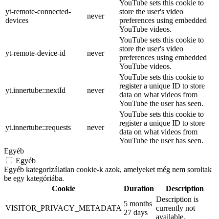
YouTube sets this cookie to
yt-remote-connected-
store the user's video
never
devices
preferences using embedded
YouTube videos.
YouTube sets this cookie to
store the user's video
yt-remote-device-id
never
preferences using embedded
YouTube videos.
YouTube sets this cookie to
register a unique ID to store
yt.innertube::nextId
never
data on what videos from
YouTube the user has seen.
YouTube sets this cookie to
register a unique ID to store
yt.innertube::requests
never
data on what videos from
YouTube the user has seen.
Egyéb
Egyéb
Egyéb kategorizálatlan cookie-k azok, amelyeket még nem soroltak
be egy kategóriába.
Cookie
Duration
Description
Description is
5 months
VISITOR_PRIVACY_METADATA
currently not
27 days
available.