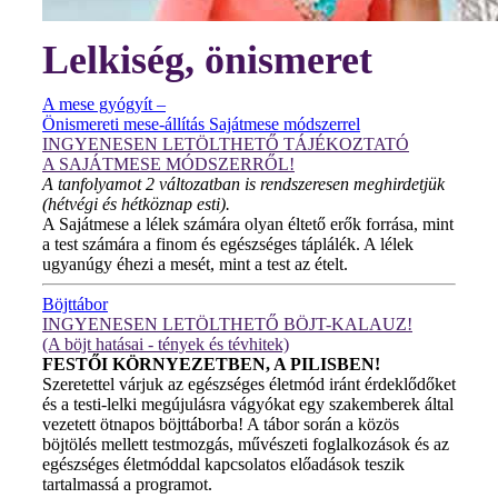
Lelkiség, önismeret
A mese gyógyít –
Önismereti mese-állítás Sajátmese módszerrel
INGYENESEN LETÖLTHETŐ TÁJÉKOZTATÓ
A SAJÁTMESE MÓDSZERRŐL!
A tanfolyamot 2 változatban is rendszeresen meghirdetjük
(hétvégi és hétköznap esti).
A Sajátmese a lélek számára olyan éltető erők forrása, mint
a test számára a finom és egészséges táplálék. A lélek
ugyanúgy éhezi a mesét, mint a test az ételt.
Böjttábor
INGYENESEN LETÖLTHETŐ BÖJT-KALAUZ!
(A böjt hatásai - tények és tévhitek)
FESTŐI KÖRNYEZETBEN, A PILISBEN!
Szeretettel várjuk az egészséges életmód iránt érdeklődőket
és a testi-lelki megújulásra vágyókat egy szakemberek által
vezetett ötnapos böjttáborba! A tábor során a közös
böjtölés mellett testmozgás, művészeti foglalkozások és az
egészséges életmóddal kapcsolatos előadások teszik
tartalmassá a programot.