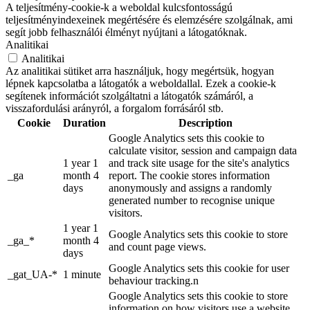
A teljesítmény-cookie-k a weboldal kulcsfontosságú
teljesítményindexeinek megértésére és elemzésére szolgálnak, ami
segít jobb felhasználói élményt nyújtani a látogatóknak.
Analitikai
Analitikai
Az analitikai sütiket arra használjuk, hogy megértsük, hogyan
lépnek kapcsolatba a látogatók a weboldallal. Ezek a cookie-k
segítenek információt szolgáltatni a látogatók számáról, a
visszafordulási arányról, a forgalom forrásáról stb.
Cookie
Duration
Description
Google Analytics sets this cookie to
calculate visitor, session and campaign data
1 year 1
and track site usage for the site's analytics
_ga
month 4
report. The cookie stores information
days
anonymously and assigns a randomly
generated number to recognise unique
visitors.
1 year 1
Google Analytics sets this cookie to store
_ga_*
month 4
and count page views.
days
Google Analytics sets this cookie for user
_gat_UA-*
1 minute
behaviour tracking.n
Google Analytics sets this cookie to store
information on how visitors use a website