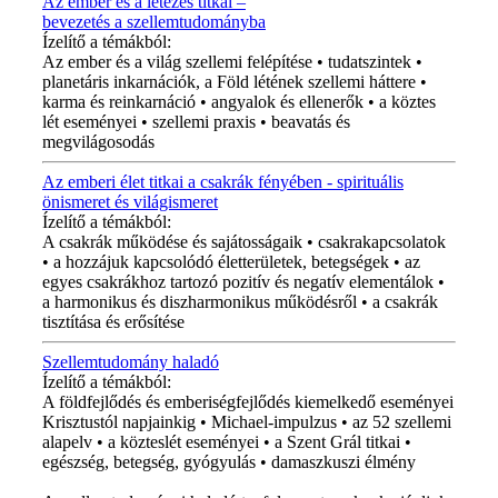
Az ember és a létezés titkai –
bevezetés a szellemtudományba
Ízelítő a témákból:
Az ember és a világ szellemi felépítése • tudatszintek •
planetáris inkarnációk, a Föld létének szellemi háttere •
karma és reinkarnáció • angyalok és ellenerők • a köztes
lét eseményei • szellemi praxis • beavatás és
megvilágosodás
Az emberi élet titkai a csakrák fényében - spirituális
önismeret és világismeret
Ízelítő a témákból:
A csakrák működése és sajátosságaik • csakrakapcsolatok
• a hozzájuk kapcsolódó életterületek, betegségek • az
egyes csakrákhoz tartozó pozitív és negatív elementálok •
a harmonikus és diszharmonikus működésről • a csakrák
tisztítása és erősítése
Szellemtudomány haladó
Ízelítő a témákból:
A földfejlődés és emberiségfejlődés kiemelkedő eseményei
Krisztustól napjainkig • Michael-impulzus • az 52 szellemi
alapelv • a közteslét eseményei • a Szent Grál titkai •
egészség, betegség, gyógyulás • damaszkuszi élmény