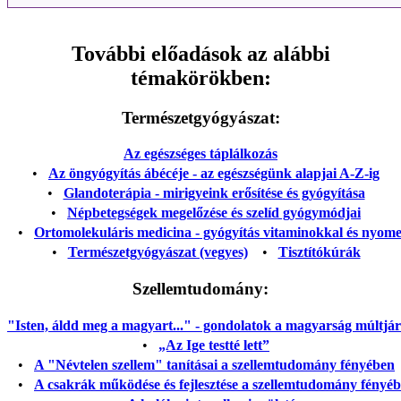
További előadások az alábbi
témakörökben:
Természetgyógyászat:
Az egészséges táplálkozás
•
Az öngyógyítás ábécéje - az egészségünk alapjai A-Z-ig
•
Glandoterápia - mirigyeink erősítése és gyógyítása
•
Népbetegségek megelőzése és szelíd gyógymódjai
•
Ortomolekuláris medicina - gyógyítás vitaminokkal és nyom
•
Természetgyógyászat (vegyes)
•
Tisztítókúrák
Szellemtudomány:
"Isten, áldd meg a magyart..." - gondolatok a magyarság múltjáról
•
„Az Ige testté lett”
•
A "Névtelen szellem" tanításai a szellemtudomány fényében
•
A csakrák működése és fejlesztése a szellemtudomány fényé