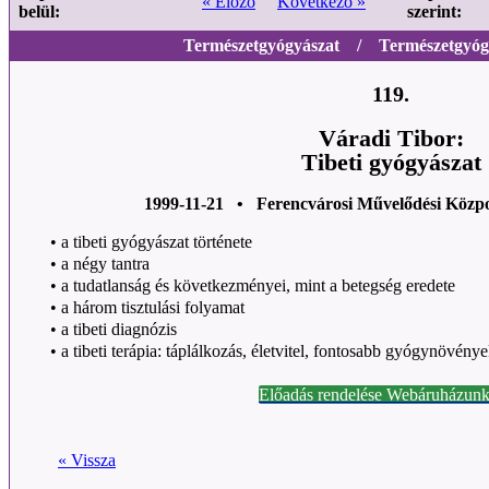
« Előző
Következő »
belül:
szerint:
Természetgyógyászat / Természetgyógy
119.
Váradi Tibor:
Tibeti gyógyászat
1999-11-21 • Ferencvárosi Művelődési Közp
•
a tibeti gyógyászat története
•
a négy tantra
•
a tudatlanság és következményei, mint a betegség eredete
•
a három tisztulási folyamat
•
a tibeti diagnózis
•
a tibeti terápia: táplálkozás, életvitel, fontosabb gyógynövé
Előadás rendelése Webáruházunk
« Vissza