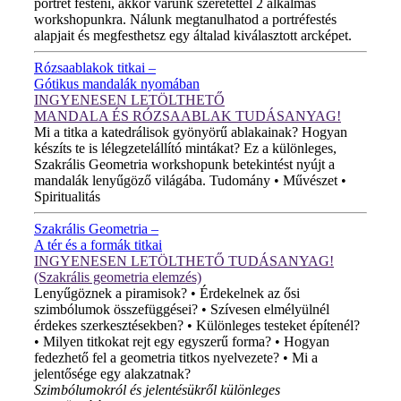
portrét festeni, akkor várunk szeretettel 2 alkalmas
workshopunkra. Nálunk megtanulhatod a portréfestés
alapjait és megfesthetsz egy általad kiválasztott arcképet.
Rózsaablakok titkai –
Gótikus mandalák nyomában
INGYENESEN LETÖLTHETŐ
MANDALA ÉS RÓZSAABLAK TUDÁSANYAG!
Mi a titka a katedrálisok gyönyörű ablakainak? Hogyan
készíts te is lélegzetelállító mintákat? Ez a különleges,
Szakrális Geometria workshopunk betekintést nyújt a
mandalák lenyűgöző világába. Tudomány • Művészet •
Spiritualitás
Szakrális Geometria –
A tér és a formák titkai
INGYENESEN LETÖLTHETŐ TUDÁSANYAG!
(Szakrális geometria elemzés)
Lenyűgöznek a piramisok? • Érdekelnek az ősi
szimbólumok összefüggései? • Szívesen elmélyülnél
érdekes szerkesztésekben? • Különleges testeket építenél?
• Milyen titkokat rejt egy egyszerű forma? • Hogyan
fedezhető fel a geometria titkos nyelvezete? • Mi a
jelentősége egy alakzatnak?
Szimbólumokról és jelentésükről különleges