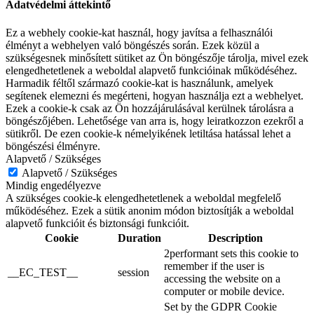
Adatvédelmi áttekintő
Ez a webhely cookie-kat használ, hogy javítsa a felhasználói
élményt a webhelyen való böngészés során. Ezek közül a
szükségesnek minősített sütiket az Ön böngészője tárolja, mivel ezek
elengedhetetlenek a weboldal alapvető funkcióinak működéséhez.
Harmadik féltől származó cookie-kat is használunk, amelyek
segítenek elemezni és megérteni, hogyan használja ezt a webhelyet.
Ezek a cookie-k csak az Ön hozzájárulásával kerülnek tárolásra a
böngészőjében. Lehetősége van arra is, hogy leiratkozzon ezekről a
sütikről. De ezen cookie-k némelyikének letiltása hatással lehet a
böngészési élményre.
Alapvető / Szükséges
Alapvető / Szükséges
Mindig engedélyezve
A szükséges cookie-k elengedhetetlenek a weboldal megfelelő
működéséhez. Ezek a sütik anonim módon biztosítják a weboldal
alapvető funkcióit és biztonsági funkcióit.
Cookie
Duration
Description
2performant sets this cookie to
remember if the user is
__EC_TEST__
session
accessing the website on a
computer or mobile device.
Set by the GDPR Cookie