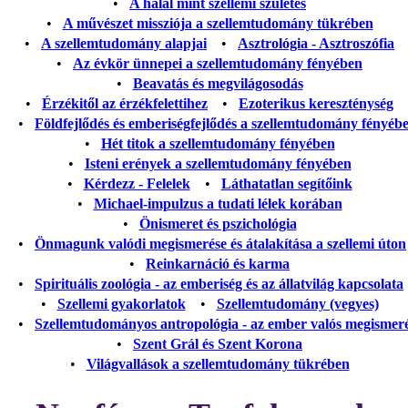
•
A halál mint szellemi születés
•
A művészet missziója a szellemtudomány tükrében
•
A szellemtudomány alapjai
•
Asztrológia - Asztroszófia
•
Az évkör ünnepei a szellemtudomány fényében
•
Beavatás és megvilágosodás
•
Érzékitől az érzékfelettihez
•
Ezoterikus kereszténység
•
Földfejlődés és emberiségfejlődés a szellemtudomány fényéb
•
Hét titok a szellemtudomány fényében
•
Isteni erények a szellemtudomány fényében
•
Kérdezz - Felelek
•
Láthatatlan segítőink
•
Michael-impulzus a tudati lélek korában
•
Önismeret és pszichológia
•
Önmagunk valódi megismerése és átalakítása a szellemi úton
•
Reinkarnáció és karma
•
Spirituális zoológia - az emberiség és az állatvilág kapcsolata
•
Szellemi gyakorlatok
•
Szellemtudomány (vegyes)
•
Szellemtudományos antropológia - az ember valós megismer
•
Szent Grál és Szent Korona
•
Világvallások a szellemtudomány tükrében