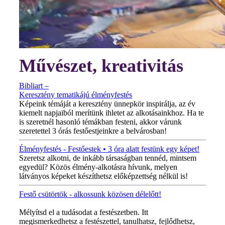
Művészet, kreativitás
Bibliart –
Keresztény tematikájú élményfestés
Képeink témáját a keresztény ünnepkör inspirálja, az év
kiemelt napjaiból merítünk ihletet az alkotásainkhoz. Ha te
is szeretnél hasonló témákban festeni, akkor várunk
szeretettel 3 órás festőestjeinkre a belvárosban!
Élményfestés - Festőestek • 3 óra alatt festünk egy képet!
Szeretsz alkotni, de inkább társaságban tennéd, mintsem
egyedül? Közös élmény-alkotásra hívunk, melyen
látványos képeket készíthetsz előképzettség nélkül is!
Festő csütörtök - alkossunk közösen délelőtt!
MINDEN CSÜTÖRTÖKÖN!
Mélyítsd el a tudásodat a festészetben. Itt
megismerkedhetsz a festészettel, tanulhatsz, fejlődhetsz,