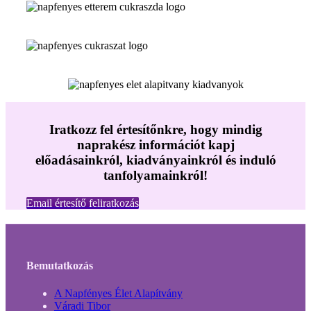
Iratkozz fel értesítőnkre, hogy mindig
naprakész információt kapj
előadásainkról, kiadványainkról és induló
tanfolyamainkról!
Email értesítő feliratkozás
Bemutatkozás
A Napfényes Élet Alapítvány
Váradi Tibor