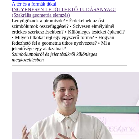
A tér és a formák titkai
INGYENESEN LETÖLTHETŐ TUDÁSANYAG!
(Szakrális geometria elemzés)
Lenyűgöznek a piramisok? • Érdekelnek az ősi
szimbólumok összefüggései? • Szívesen elmélyülnél
érdekes szerkesztésekben? • Különleges testeket építenél?
• Milyen titkokat rejt egy egyszerű forma? • Hogyan
fedezhető fel a geometria titkos nyelvezete? • Mi a
jelentősége egy alakzatnak?
Szimbólumokról és jelentésükről különleges
megközelítésben