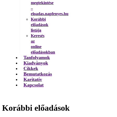
megtekintése
–
eloadas.napfenyes.hu
Korábbi
előadások
listája
Keresés
az
online
előadásokban
Tanfolyamok
Kiadványok
Cikkek
Bemutatkozás
Karitatív
Kapcsolat
Korábbi előadások