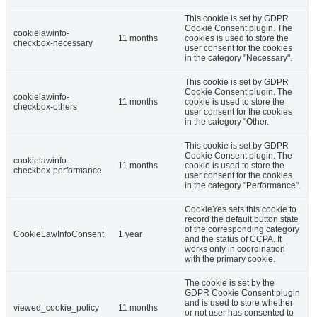
This cookie is set by GDPR
Cookie Consent plugin. The
cookielawinfo-
11 months
cookies is used to store the
checkbox-necessary
user consent for the cookies
in the category "Necessary".
This cookie is set by GDPR
Cookie Consent plugin. The
cookielawinfo-
11 months
cookie is used to store the
checkbox-others
user consent for the cookies
in the category "Other.
This cookie is set by GDPR
Cookie Consent plugin. The
cookielawinfo-
11 months
cookie is used to store the
checkbox-performance
user consent for the cookies
in the category "Performance".
CookieYes sets this cookie to
record the default button state
of the corresponding category
CookieLawInfoConsent
1 year
and the status of CCPA. It
works only in coordination
with the primary cookie.
The cookie is set by the
GDPR Cookie Consent plugin
and is used to store whether
viewed_cookie_policy
11 months
or not user has consented to