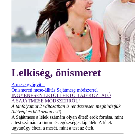
Lelkiség, önismeret
A mese gyógyít –
Önismereti mese-állítás Sajátmese módszerrel
INGYENESEN LETÖLTHETŐ TÁJÉKOZTATÓ
A SAJÁTMESE MÓDSZERRŐL!
A tanfolyamot 2 változatban is rendszeresen meghirdetjük
(hétvégi és hétköznap esti).
A Sajátmese a lélek számára olyan éltető erők forrása, mint
a test számára a finom és egészséges táplálék. A lélek
ugyanúgy éhezi a mesét, mint a test az ételt.