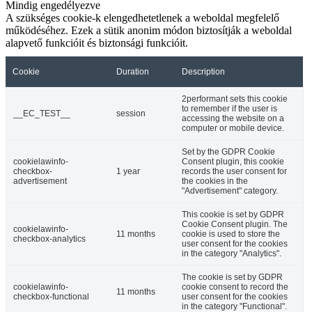
Mindig engedélyezve
A szükséges cookie-k elengedhetetlenek a weboldal megfelelő
működéséhez. Ezek a sütik anonim módon biztosítják a weboldal
alapvető funkcióit és biztonsági funkcióit.
Cookie
Duration
Description
2performant sets this cookie
to remember if the user is
__EC_TEST__
session
accessing the website on a
computer or mobile device.
Set by the GDPR Cookie
cookielawinfo-
Consent plugin, this cookie
checkbox-
1 year
records the user consent for
advertisement
the cookies in the
"Advertisement" category.
This cookie is set by GDPR
Cookie Consent plugin. The
cookielawinfo-
11 months
cookie is used to store the
checkbox-analytics
user consent for the cookies
in the category "Analytics".
The cookie is set by GDPR
cookielawinfo-
cookie consent to record the
11 months
checkbox-functional
user consent for the cookies
in the category "Functional".