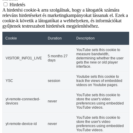
Hirdetés
A hirdetési cookie-k arra szolgálnak, hogy a látogatók számára
releváns hirdetéseket és marketingkampányokat lássanak el. Ezek a
cookie-k követik a látogatókat a webhelyeken, és információkat
gyűjtenek testreszabott hirdetések megjelenítéséhez.
Cookie
Duration
Description
YouTube sets this cookie to
measure bandwidth,
5 months 27
VISITOR_INFO1_LIVE
determining whether the user
days
gets the new or old player
interface.
Youtube sets this cookie to
YSC
session
track the views of embedded
videos on Youtube pages.
YouTube sets this cookie to
yt-remote-connected-
store the user's video
never
devices
preferences using embedded
YouTube videos.
YouTube sets this cookie to
store the user's video
yt-remote-device-id
never
preferences using embedded
YouTube videos.