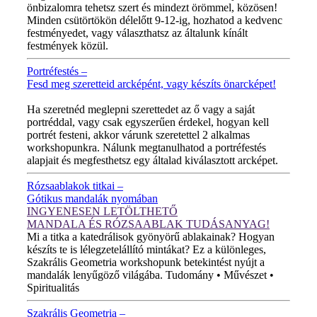
önbizalomra tehetsz szert és mindezt örömmel, közösen!
Minden csütörtökön délelőtt 9-12-ig, hozhatod a kedvenc
festményedet, vagy választhatsz az általunk kínált
festmények közül.
Portréfestés –
Fesd meg szeretteid arcképént, vagy készíts önarcképet!
ÚJ VIDEÓ!
Ha szeretnéd meglepni szerettedet az ő vagy a saját
portréddal, vagy csak egyszerűen érdekel, hogyan kell
portrét festeni, akkor várunk szeretettel 2 alkalmas
workshopunkra. Nálunk megtanulhatod a portréfestés
alapjait és megfesthetsz egy általad kiválasztott arcképet.
Rózsaablakok titkai –
Gótikus mandalák nyomában
INGYENESEN LETÖLTHETŐ
MANDALA ÉS RÓZSAABLAK TUDÁSANYAG!
Mi a titka a katedrálisok gyönyörű ablakainak? Hogyan
készíts te is lélegzetelállító mintákat? Ez a különleges,
Szakrális Geometria workshopunk betekintést nyújt a
mandalák lenyűgöző világába. Tudomány • Művészet •
Spiritualitás
Szakrális Geometria –