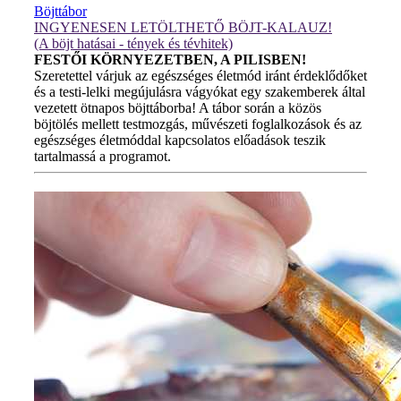
Böjttábor
INGYENESEN LETÖLTHETŐ BÖJT-KALAUZ!
(A böjt hatásai - tények és tévhitek)
FESTŐI KÖRNYEZETBEN, A PILISBEN!
Szeretettel várjuk az egészséges életmód iránt érdeklődőket
és a testi-lelki megújulásra vágyókat egy szakemberek által
vezetett ötnapos böjttáborba! A tábor során a közös
böjtölés mellett testmozgás, művészeti foglalkozások és az
egészséges életmóddal kapcsolatos előadások teszik
tartalmassá a programot.