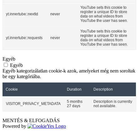
YouTube sets this cookie to
register a unique ID to store
yt.innertube::nextId
never
data on what videos from
YouTube the user has seen.
YouTube sets this cookie to
register a unique ID to store
yt.innertube::requests
never
data on what videos from
YouTube the user has seen.
Egyéb
Egyéb
Egyéb kategorizálatlan cookie-k azok, amelyeket még nem soroltak
be egy kategóriába.
Cookie
Duration
Description
5 months
Description is currently
VISITOR_PRIVACY_METADATA
27 days
not available.
MENTÉS & ELFOGADÁS
Powered by