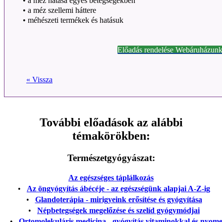
•
a méz hatása egyes betegségekben
•
a méz szellemi háttere
•
méhészeti termékek és hatásuk
Előadás rendelése Webáruházunk
« Vissza
További előadások az alábbi
témakörökben:
Természetgyógyászat:
Az egészséges táplálkozás
•
Az öngyógyítás ábécéje - az egészségünk alapjai A-Z-ig
•
Glandoterápia - mirigyeink erősítése és gyógyítása
•
Népbetegségek megelőzése és szelíd gyógymódjai
•
Ortomolekuláris medicina - gyógyítás vitaminokkal és nyom