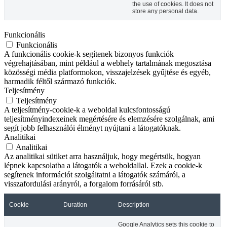
the use of cookies. It does not
store any personal data.
Funkcionális
Funkcionális
A funkcionális cookie-k segítenek bizonyos funkciók
végrehajtásában, mint például a webhely tartalmának megosztása
közösségi média platformokon, visszajelzések gyűjtése és egyéb,
harmadik féltől származó funkciók.
Teljesítmény
Teljesítmény
A teljesítmény-cookie-k a weboldal kulcsfontosságú
teljesítményindexeinek megértésére és elemzésére szolgálnak, ami
segít jobb felhasználói élményt nyújtani a látogatóknak.
Analitikai
Analitikai
Az analitikai sütiket arra használjuk, hogy megértsük, hogyan
lépnek kapcsolatba a látogatók a weboldallal. Ezek a cookie-k
segítenek információt szolgáltatni a látogatók számáról, a
visszafordulási arányról, a forgalom forrásáról stb.
Cookie
Duration
Description
Google Analytics sets this cookie to