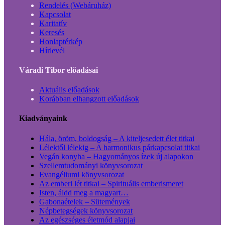
Rendelés (Webáruház)
Kapcsolat
Karitatív
Keresés
Honlaptérkép
Hírlevél
Váradi Tibor előadásai
Aktuális előadások
Korábban elhangzott előadások
Kiadványaink
Hála, öröm, boldogság – A kiteljesedett élet titkai
Lélektől lélekig – A harmonikus párkapcsolat titkai
Vegán konyha – Hagyományos ízek új alapokon
Szellemtudományi könyvsorozat
Evangéliumi könyvsorozat
Az emberi lét titkai – Spirituális emberismeret
Isten, áldd meg a magyart…
Gabonaételek – Sütemények
Népbetegségek könyvsorozat
Az egészséges életmód alapjai