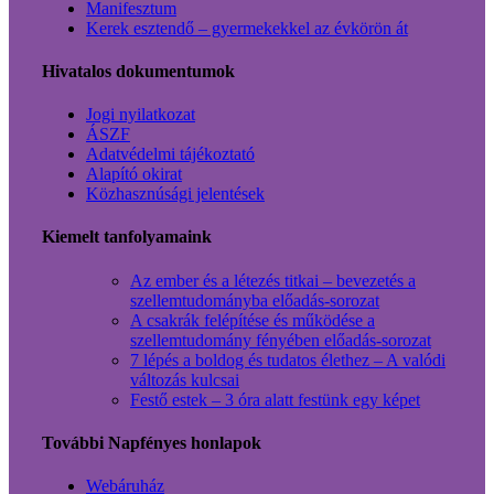
Manifesztum
Kerek esztendő – gyermekekkel az évkörön át
Hivatalos dokumentumok
Jogi nyilatkozat
ÁSZF
Adatvédelmi tájékoztató
Alapító okirat
Közhasznúsági jelentések
Kiemelt tanfolyamaink
Az ember és a létezés titkai – bevezetés a
szellemtudományba előadás-sorozat
A csakrák felépítése és működése a
szellemtudomány fényében előadás-sorozat
7 lépés a boldog és tudatos élethez – A valódi
változás kulcsai
Festő estek – 3 óra alatt festünk egy képet
További Napfényes honlapok
Webáruház