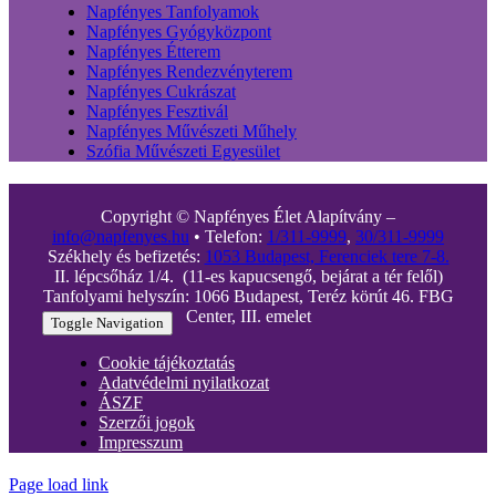
Napfényes Tanfolyamok
Napfényes Gyógyközpont
Napfényes Étterem
Napfényes Rendezvényterem
Napfényes Cukrászat
Napfényes Fesztivál
Napfényes Művészeti Műhely
Szófia Művészeti Egyesület
Copyright © Napfényes Élet Alapítvány –
info@napfenyes.hu
• Telefon:
1/311-9999
,
30/311-9999
Székhely és befizetés:
1053 Budapest, Ferenciek tere 7-8.
II. lépcsőház 1/4. (11-es kapucsengő, bejárat a tér felől)
Tanfolyami helyszín: 1066 Budapest, Teréz körút 46. FBG
Center, III. emelet
Toggle Navigation
Cookie tájékoztatás
Adatvédelmi nyilatkozat
ÁSZF
Szerzői jogok
Impresszum
Page load link