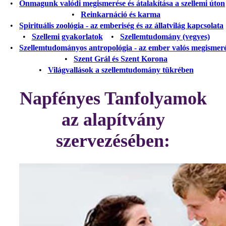
•
Önmagunk valódi megismerése és átalakítása a szellemi úton
•
Reinkarnáció és karma
•
Spirituális zoológia - az emberiség és az állatvilág kapcsolata
•
Szellemi gyakorlatok
•
Szellemtudomány (vegyes)
•
Szellemtudományos antropológia - az ember valós megismer
•
Szent Grál és Szent Korona
•
Világvallások a szellemtudomány tükrében
Napfényes Tanfolyamok
az alapítvány
szervezésében: