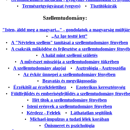
•
Természetgyógyászat (vegyes)
•
Tisztítókúrák
Szellemtudomány:
"Isten, áldd meg a magyart..." - gondolatok a magyarság múltjáról
•
„Az Ige testté lett”
•
A "Névtelen szellem" tanításai a szellemtudomány fényében
•
A csakrák működése és fejlesztése a szellemtudomány fényé
•
A halál mint szellemi születés
•
A művészet missziója a szellemtudomány tükrében
•
A szellemtudomány alapjai
•
Asztrológia - Asztroszófia
•
Az évkör ünnepei a szellemtudomány fényében
•
Beavatás és megvilágosodás
•
Érzékitől az érzékfelettihez
•
Ezoterikus kereszténység
•
Földfejlődés és emberiségfejlődés a szellemtudomány fényéb
•
Hét titok a szellemtudomány fényében
•
Isteni erények a szellemtudomány fényében
•
Kérdezz - Felelek
•
Láthatatlan segítőink
•
Michael-impulzus a tudati lélek korában
•
Önismeret és pszichológia