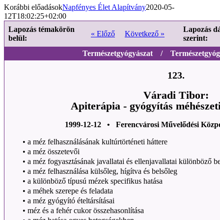
Korábbi előadások
Napfényes Élet Alapítvány
2020-05-
12T18:02:25+02:00
Lapozás témakörön
Lapozás d
« Előző
Következő »
belül:
szerint:
Természetgyógyászat / Természetgyógy
123.
Váradi Tibor:
Apiterápia - gyógyítás méhészet
1999-12-12 • Ferencvárosi Művelődési Közp
•
a méz felhasználásának kultúrtörténeti háttere
•
a méz összetevői
•
a méz fogyasztásának javallatai és ellenjavallatai különböző b
•
a méz felhasználása külsőleg, hígítva és belsőleg
•
a különböző típusú mézek specifikus hatása
•
a méhek szerepe és feladata
•
a méz gyógyító ételtársításai
•
méz és a fehér cukor összehasonlítása