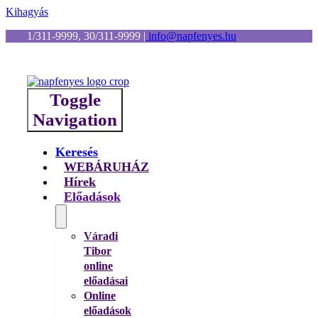
Kihagyás
1/311-9999, 30/311-9999
|
info@napfenyes.hu
Toggle
Navigation
Keresés
WEBÁRUHÁZ
Hírek
Előadások
Váradi
Tibor
online
előadásai
Online
előadások