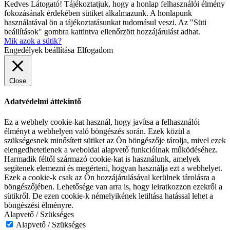
Kedves Látogató! Tájékoztatjuk, hogy a honlap felhasználói élmény
fokozásának érdekében sütiket alkalmazunk. A honlapunk
használatával ön a tájékoztatásunkat tudomásul veszi. Az "Süti
beállítások" gombra kattintva ellenőrzött hozzájárulást adhat.
Mik azok a sütik?
Engedélyek beállítása
Elfogadom
Close
Adatvédelmi áttekintő
Ez a webhely cookie-kat használ, hogy javítsa a felhasználói
élményt a webhelyen való böngészés során. Ezek közül a
szükségesnek minősített sütiket az Ön böngészője tárolja, mivel ezek
elengedhetetlenek a weboldal alapvető funkcióinak működéséhez.
Harmadik féltől származó cookie-kat is használunk, amelyek
segítenek elemezni és megérteni, hogyan használja ezt a webhelyet.
Ezek a cookie-k csak az Ön hozzájárulásával kerülnek tárolásra a
böngészőjében. Lehetősége van arra is, hogy leiratkozzon ezekről a
sütikről. De ezen cookie-k némelyikének letiltása hatással lehet a
böngészési élményre.
Alapvető / Szükséges
Alapvető / Szükséges