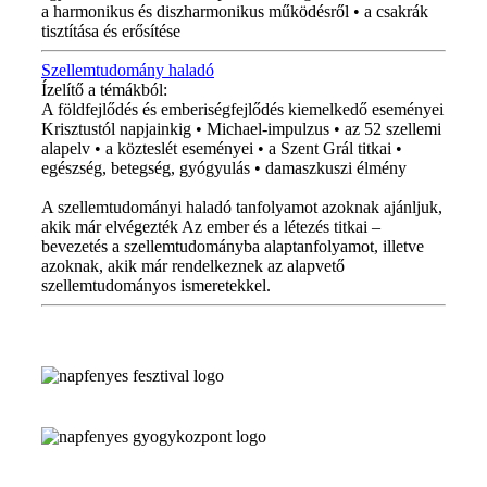
a harmonikus és diszharmonikus működésről • a csakrák
tisztítása és erősítése
Szellemtudomány haladó
Ízelítő a témákból:
A földfejlődés és emberiségfejlődés kiemelkedő eseményei
Krisztustól napjainkig • Michael-impulzus • az 52 szellemi
alapelv • a közteslét eseményei • a Szent Grál titkai •
egészség, betegség, gyógyulás • damaszkuszi élmény
A szellemtudományi haladó tanfolyamot azoknak ajánljuk,
akik már elvégezték Az ember és a létezés titkai –
bevezetés a szellemtudományba alaptanfolyamot, illetve
azoknak, akik már rendelkeznek az alapvető
szellemtudományos ismeretekkel.