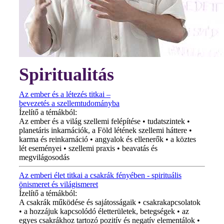
Spiritualitás
Az ember és a létezés titkai –
bevezetés a szellemtudományba
Ízelítő a témákból:
Az ember és a világ szellemi felépítése • tudatszintek •
planetáris inkarnációk, a Föld létének szellemi háttere •
karma és reinkarnáció • angyalok és ellenerők • a köztes
lét eseményei • szellemi praxis • beavatás és
megvilágosodás
Az emberi élet titkai a csakrák fényében - spirituális
önismeret és világismeret
Ízelítő a témákból:
A csakrák működése és sajátosságaik • csakrakapcsolatok
• a hozzájuk kapcsolódó életterületek, betegségek • az
egyes csakrákhoz tartozó pozitív és negatív elementálok •