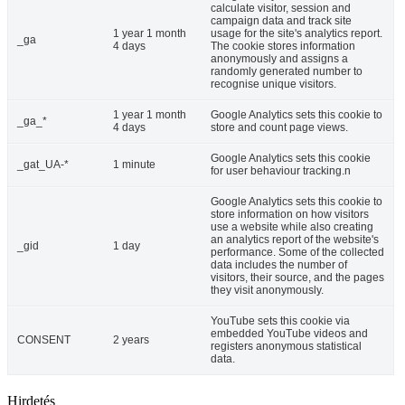
calculate visitor, session and
campaign data and track site
1 year 1 month
usage for the site's analytics report.
_ga
4 days
The cookie stores information
anonymously and assigns a
randomly generated number to
recognise unique visitors.
1 year 1 month
Google Analytics sets this cookie to
_ga_*
4 days
store and count page views.
Google Analytics sets this cookie
_gat_UA-*
1 minute
for user behaviour tracking.n
Google Analytics sets this cookie to
store information on how visitors
use a website while also creating
an analytics report of the website's
_gid
1 day
performance. Some of the collected
data includes the number of
visitors, their source, and the pages
they visit anonymously.
YouTube sets this cookie via
embedded YouTube videos and
CONSENT
2 years
registers anonymous statistical
data.
Hirdetés