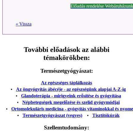
Előadás rendelése Webáruházunk
« Vissza
További előadások az alábbi
témakörökben:
Természetgyógyászat:
Az egészséges táplálkozás
•
Az öngyógyítás ábécéje - az egészségünk alapjai A-Z-ig
•
Glandoterápia - mirigyeink erősítése és gyógyítása
•
Népbetegségek megelőzése és szelíd gyógymódjai
•
Ortomolekuláris medicina - gyógyítás vitaminokkal és nyom
•
Természetgyógyászat (vegyes)
•
Tisztítókúrák
Szellemtudomány: