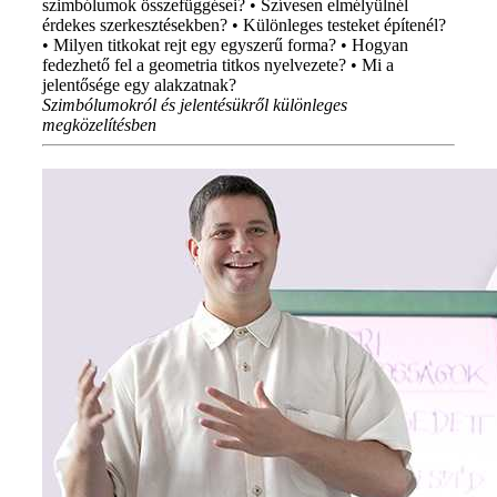
szimbólumok összefüggései? • Szívesen elmélyülnél
érdekes szerkesztésekben? • Különleges testeket építenél?
• Milyen titkokat rejt egy egyszerű forma? • Hogyan
fedezhető fel a geometria titkos nyelvezete? • Mi a
jelentősége egy alakzatnak?
Szimbólumokról és jelentésükről különleges
megközelítésben