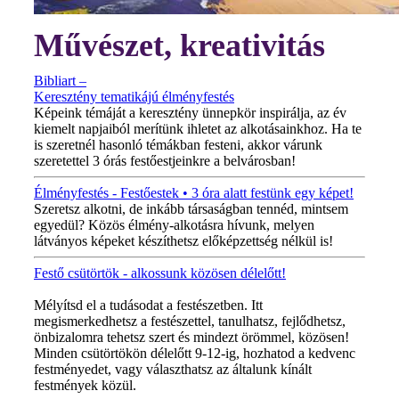
Művészet, kreativitás
Bibliart –
Keresztény tematikájú élményfestés
Képeink témáját a keresztény ünnepkör inspirálja, az év
kiemelt napjaiból merítünk ihletet az alkotásainkhoz. Ha te
is szeretnél hasonló témákban festeni, akkor várunk
szeretettel 3 órás festőestjeinkre a belvárosban!
Élményfestés - Festőestek • 3 óra alatt festünk egy képet!
Szeretsz alkotni, de inkább társaságban tennéd, mintsem
egyedül? Közös élmény-alkotásra hívunk, melyen
látványos képeket készíthetsz előképzettség nélkül is!
Festő csütörtök - alkossunk közösen délelőtt!
MINDEN CSÜTÖRTÖKÖN!
Mélyítsd el a tudásodat a festészetben. Itt
megismerkedhetsz a festészettel, tanulhatsz, fejlődhetsz,
önbizalomra tehetsz szert és mindezt örömmel, közösen!
Minden csütörtökön délelőtt 9-12-ig, hozhatod a kedvenc
festményedet, vagy választhatsz az általunk kínált
festmények közül.