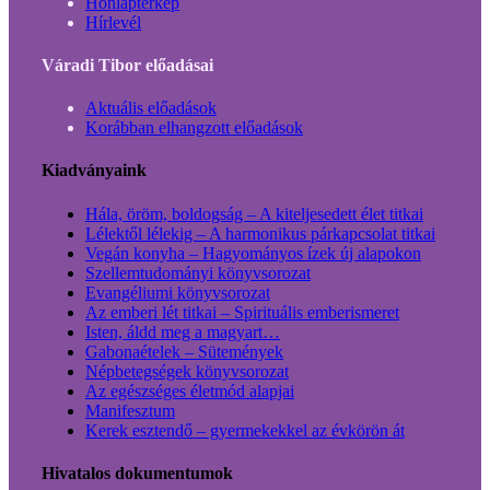
Honlaptérkép
Hírlevél
Váradi Tibor előadásai
Aktuális előadások
Korábban elhangzott előadások
Kiadványaink
Hála, öröm, boldogság – A kiteljesedett élet titkai
Lélektől lélekig – A harmonikus párkapcsolat titkai
Vegán konyha – Hagyományos ízek új alapokon
Szellemtudományi könyvsorozat
Evangéliumi könyvsorozat
Az emberi lét titkai – Spirituális emberismeret
Isten, áldd meg a magyart…
Gabonaételek – Sütemények
Népbetegségek könyvsorozat
Az egészséges életmód alapjai
Manifesztum
Kerek esztendő – gyermekekkel az évkörön át
Hivatalos dokumentumok