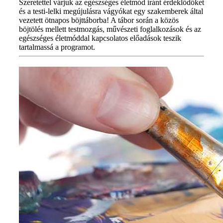
Szeretettel várjuk az egészséges életmód iránt érdeklődőket
és a testi-lelki megújulásra vágyókat egy szakemberek által
vezetett ötnapos böjttáborba! A tábor során a közös
böjtölés mellett testmozgás, művészeti foglalkozások és az
egészséges életmóddal kapcsolatos előadások teszik
tartalmassá a programot.