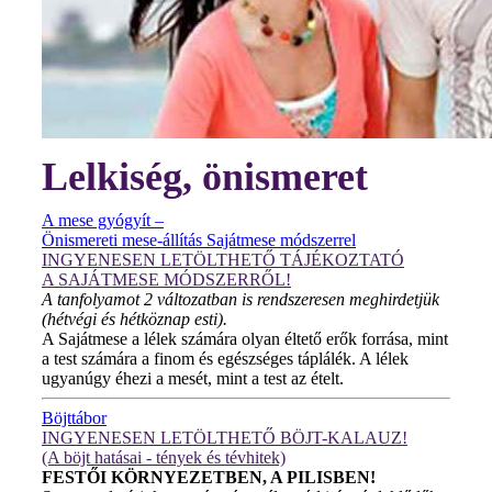
Lelkiség, önismeret
A mese gyógyít –
Önismereti mese-állítás Sajátmese módszerrel
INGYENESEN LETÖLTHETŐ TÁJÉKOZTATÓ
A SAJÁTMESE MÓDSZERRŐL!
A tanfolyamot 2 változatban is rendszeresen meghirdetjük
(hétvégi és hétköznap esti).
A Sajátmese a lélek számára olyan éltető erők forrása, mint
a test számára a finom és egészséges táplálék. A lélek
ugyanúgy éhezi a mesét, mint a test az ételt.
Böjttábor
INGYENESEN LETÖLTHETŐ BÖJT-KALAUZ!
(A böjt hatásai - tények és tévhitek)
FESTŐI KÖRNYEZETBEN, A PILISBEN!