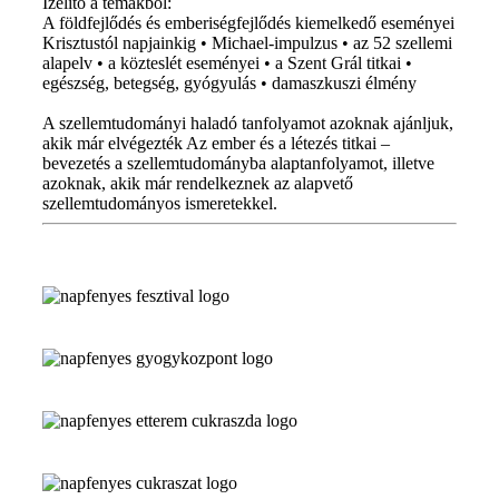
Ízelítő a témákból:
A földfejlődés és emberiségfejlődés kiemelkedő eseményei
Krisztustól napjainkig • Michael-impulzus • az 52 szellemi
alapelv • a közteslét eseményei • a Szent Grál titkai •
egészség, betegség, gyógyulás • damaszkuszi élmény
A szellemtudományi haladó tanfolyamot azoknak ajánljuk,
akik már elvégezték Az ember és a létezés titkai –
bevezetés a szellemtudományba alaptanfolyamot, illetve
azoknak, akik már rendelkeznek az alapvető
szellemtudományos ismeretekkel.