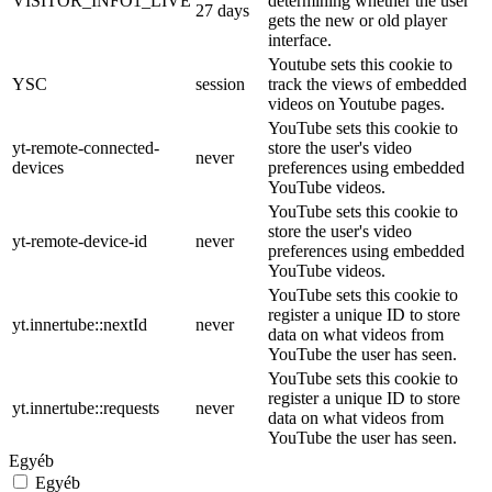
VISITOR_INFO1_LIVE
determining whether the user
27 days
gets the new or old player
interface.
Youtube sets this cookie to
YSC
session
track the views of embedded
videos on Youtube pages.
YouTube sets this cookie to
yt-remote-connected-
store the user's video
never
devices
preferences using embedded
YouTube videos.
YouTube sets this cookie to
store the user's video
yt-remote-device-id
never
preferences using embedded
YouTube videos.
YouTube sets this cookie to
register a unique ID to store
yt.innertube::nextId
never
data on what videos from
YouTube the user has seen.
YouTube sets this cookie to
register a unique ID to store
yt.innertube::requests
never
data on what videos from
YouTube the user has seen.
Egyéb
Egyéb