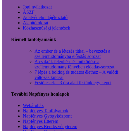
Jogi nyilatkozat
ÁSZF
Adatvédelmi tájékoztató
Alapító okirat
Közhasznúsági jelentések
Kiemelt tanfolyamaink
Az ember és a létezés titkai – bevezetés a
szellemtudományba előadás-sorozat
A csakrák felépítése és működése a
szellemtudomány fényében előadás-sorozat
7 lépés a boldog és tudatos élethez – A valódi
változás kulcsai
Festő estek – 3 óra alatt festünk egy képet
További Napfényes honlapok
Webáruház
Napfényes Tanfolyamok
Napfényes Gyógyközpont
Napfényes Étterem
Napfényes Rendezvényterem