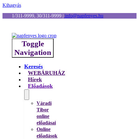
Kihagyás
1/311-9999, 30/311-9999
|
info@napfenyes.hu
Toggle
Navigation
Keresés
WEBÁRUHÁZ
Hírek
Előadások
Váradi
Tibor
online
előadásai
Online
előadások