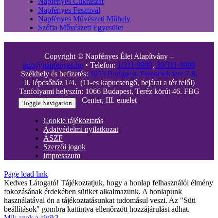
Napfényes Cukrászat
Napfényes Fesztivál
Napfényes Művészeti Műhely
Szófia Művészeti Egyesület
Copyright © Napfényes Élet Alapítvány –
info@napfenyes.hu
• Telefon:
1/311-9999
,
30/311-9999
Székhely és befizetés:
1053 Budapest, Ferenciek tere 7-8.
II. lépcsőház 1/4. (11-es kapucsengő, bejárat a tér felől)
Tanfolyami helyszín: 1066 Budapest, Teréz körút 46. FBG
Center, III. emelet
Toggle Navigation
Cookie tájékoztatás
Adatvédelmi nyilatkozat
ÁSZF
Szerzői jogok
Impresszum
Page load link
Kedves Látogató! Tájékoztatjuk, hogy a honlap felhasználói élmény
fokozásának érdekében sütiket alkalmazunk. A honlapunk
használatával ön a tájékoztatásunkat tudomásul veszi. Az "Süti
beállítások" gombra kattintva ellenőrzött hozzájárulást adhat.
Mik azok a sütik?