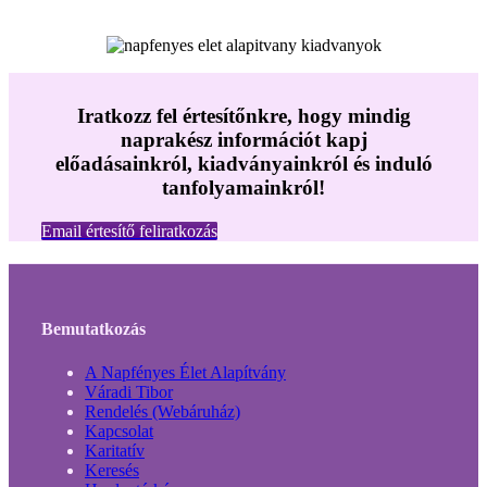
Iratkozz fel értesítőnkre, hogy mindig
naprakész információt kapj
előadásainkról, kiadványainkról és induló
tanfolyamainkról!
Email értesítő feliratkozás
Bemutatkozás
A Napfényes Élet Alapítvány
Váradi Tibor
Rendelés (Webáruház)
Kapcsolat
Karitatív
Keresés