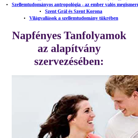
•
Szellemtudományos antropológia - az ember valós megismer
•
Szent Grál és Szent Korona
•
Világvallások a szellemtudomány tükrében
Napfényes Tanfolyamok
az alapítvány
szervezésében: