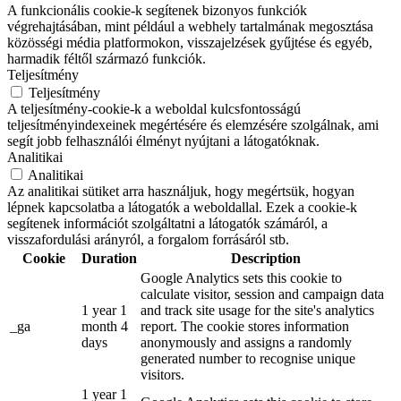
A funkcionális cookie-k segítenek bizonyos funkciók
végrehajtásában, mint például a webhely tartalmának megosztása
közösségi média platformokon, visszajelzések gyűjtése és egyéb,
harmadik féltől származó funkciók.
Teljesítmény
Teljesítmény
A teljesítmény-cookie-k a weboldal kulcsfontosságú
teljesítményindexeinek megértésére és elemzésére szolgálnak, ami
segít jobb felhasználói élményt nyújtani a látogatóknak.
Analitikai
Analitikai
Az analitikai sütiket arra használjuk, hogy megértsük, hogyan
lépnek kapcsolatba a látogatók a weboldallal. Ezek a cookie-k
segítenek információt szolgáltatni a látogatók számáról, a
visszafordulási arányról, a forgalom forrásáról stb.
Cookie
Duration
Description
Google Analytics sets this cookie to
calculate visitor, session and campaign data
1 year 1
and track site usage for the site's analytics
_ga
month 4
report. The cookie stores information
days
anonymously and assigns a randomly
generated number to recognise unique
visitors.
1 year 1