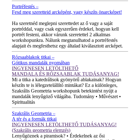
Portréfestés –
Fesd meg szeretteid arcképént, vagy készíts önarcképet!
ÚJ VIDEÓ!
Ha szeretnéd meglepni szerettedet az ő vagy a saját
portréddal, vagy csak egyszerűen érdekel, hogyan kell
portrét festeni, akkor várunk szeretettel 2 alkalmas
workshopunkra. Nálunk megtanulhatod a portréfestés
alapjait és megfesthetsz egy általad kiválasztott arcképet.
Rózsaablakok titkai –
Gótikus mandalák nyomában
INGYENESEN LETÖLTHETŐ
MANDALA ÉS RÓZSAABLAK TUDÁSANYAG!
Mi a titka a katedrálisok gyönyörű ablakainak? Hogyan
készíts te is lélegzetelállító mintákat? Ez a különleges,
Szakrális Geometria workshopunk betekintést nyújt a
mandalák lenyűgöző világába. Tudomány • Művészet •
Spiritualitás
Szakrális Geometria –
A tér és a formák titkai
INGYENESEN LETÖLTHETŐ TUDÁSANYAG!
(Szakrális geometria elemzés)
Lenyűgöznek a piramisok? • Érdekelnek az ősi