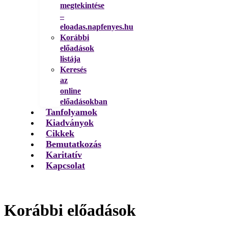
megtekintése
–
eloadas.napfenyes.hu
Korábbi
előadások
listája
Keresés
az
online
előadásokban
Tanfolyamok
Kiadványok
Cikkek
Bemutatkozás
Karitatív
Kapcsolat
Korábbi előadások