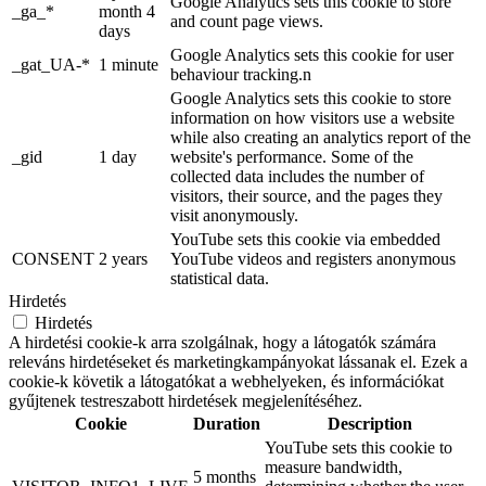
Google Analytics sets this cookie to store
_ga_*
month 4
and count page views.
days
Google Analytics sets this cookie for user
_gat_UA-*
1 minute
behaviour tracking.n
Google Analytics sets this cookie to store
information on how visitors use a website
while also creating an analytics report of the
_gid
1 day
website's performance. Some of the
collected data includes the number of
visitors, their source, and the pages they
visit anonymously.
YouTube sets this cookie via embedded
CONSENT
2 years
YouTube videos and registers anonymous
statistical data.
Hirdetés
Hirdetés
A hirdetési cookie-k arra szolgálnak, hogy a látogatók számára
releváns hirdetéseket és marketingkampányokat lássanak el. Ezek a
cookie-k követik a látogatókat a webhelyeken, és információkat
gyűjtenek testreszabott hirdetések megjelenítéséhez.
Cookie
Duration
Description
YouTube sets this cookie to
measure bandwidth,
5 months