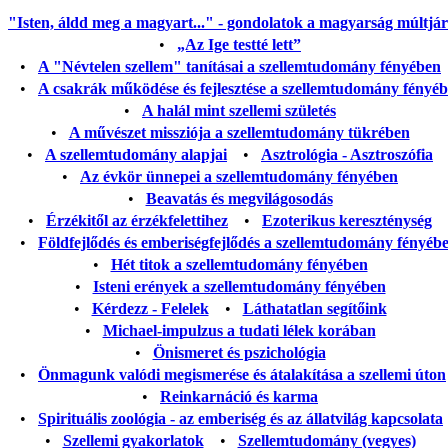
"Isten, áldd meg a magyart..." - gondolatok a magyarság múltjáról
•
„Az Ige testté lett”
•
A "Névtelen szellem" tanításai a szellemtudomány fényében
•
A csakrák működése és fejlesztése a szellemtudomány fényé
•
A halál mint szellemi születés
•
A művészet missziója a szellemtudomány tükrében
•
A szellemtudomány alapjai
•
Asztrológia - Asztroszófia
•
Az évkör ünnepei a szellemtudomány fényében
•
Beavatás és megvilágosodás
•
Érzékitől az érzékfelettihez
•
Ezoterikus kereszténység
•
Földfejlődés és emberiségfejlődés a szellemtudomány fényéb
•
Hét titok a szellemtudomány fényében
•
Isteni erények a szellemtudomány fényében
•
Kérdezz - Felelek
•
Láthatatlan segítőink
•
Michael-impulzus a tudati lélek korában
•
Önismeret és pszichológia
•
Önmagunk valódi megismerése és átalakítása a szellemi úton
•
Reinkarnáció és karma
•
Spirituális zoológia - az emberiség és az állatvilág kapcsolata
•
Szellemi gyakorlatok
•
Szellemtudomány (vegyes)