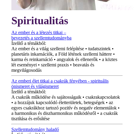
Spiritualitás
Az ember és a létezés titkai –
bevezetés a szellemtudományba
Ízelítő a témákból:
Az ember és a világ szellemi felépítése • tudatszintek •
planetáris inkarnációk, a Föld létének szellemi háttere •
karma és reinkarnáció • angyalok és ellenerők • a köztes
lét eseményei • szellemi praxis • beavatás és
megvilágosodás
Az emberi élet titkai a csakrák fényében - spirituális
önismeret és világismeret
Ízelítő a témákból:
A csakrák működése és sajátosságaik • csakrakapcsolatok
• a hozzájuk kapcsolódó életterületek, betegségek • az
egyes csakrákhoz tartozó pozitív és negatív elementálok •
a harmonikus és diszharmonikus működésről • a csakrák
tisztítása és erősítése
Szellemtudomány haladó