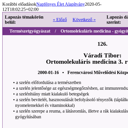
Korábbi előadások
Napfényes Élet Alapítvány
2020-05-
12T18:02:25+02:00
Lapozás témakörön
Lapozás d
« Előző
Következő »
belül:
szerint:
Természetgyógyászat / Ortomolekuláris medicina - gyógyít
126.
Váradi Tibor:
Ortomolekuláris medicina 3. r
2000-01-16 • Ferencvárosi Művelődési Közp
•
a szelén előfordulása a természetben
•
a szelén jelentősége az egészségmegőrzésben, az immunrend
•
a szelénhiány miatt kialakuló betegségek
•
a szelén bevitelét, hasznosulását befolyásoló tényezők (táplálk
nyomelemekkel és vitaminokkal)
•
a szelén szerepe a reuma, a látásromlás, illetve a rák kialaku
gyógyításában