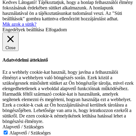
Kedves Látogató! Tájékoztatjuk, hogy a honlap felhasználói élmény
fokozásának érdekében sütiket alkalmazunk. A honlapunk
használatával ön a tájékoztatásunkat tudomásul veszi. Az "Süti
beállítások" gombra kattintva ellenőrzött hozzájárulást adhat.
Mik azok a sütik?
Engedélyek beállítása
Elfogadom
Close
Adatvédelmi áttekintő
Ez a webhely cookie-kat használ, hogy javítsa a felhasználói
élményt a webhelyen való böngészés során. Ezek közül a
szükségesnek minősített sütiket az Ön böngészője tárolja, mivel ezek
elengedhetetlenek a weboldal alapvető funkcióinak működéséhez.
Harmadik féltől származó cookie-kat is használunk, amelyek
segítenek elemezni és megérteni, hogyan használja ezt a webhelyet.
Ezek a cookie-k csak az Ön hozzájárulásával kerülnek tárolásra a
böngészőjében. Lehetősége van arra is, hogy leiratkozzon ezekről a
sütikről. De ezen cookie-k némelyikének letiltása hatással lehet a
böngészési élményre.
Alapvető / Szükséges
Alapvető / Szükséges