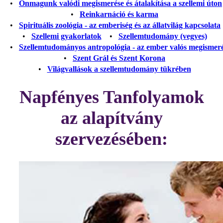
•
Önmagunk valódi megismerése és átalakítása a szellemi úton
•
Reinkarnáció és karma
•
Spirituális zoológia - az emberiség és az állatvilág kapcsolata
•
Szellemi gyakorlatok
•
Szellemtudomány (vegyes)
•
Szellemtudományos antropológia - az ember valós megismer
•
Szent Grál és Szent Korona
•
Világvallások a szellemtudomány tükrében
Napfényes Tanfolyamok
az alapítvány
szervezésében: