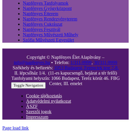
Napfényes Tanfolyamok
Napfényes Gyógyközpont
Napfényes Étterem
Napfényes Rendezvényterem
Napfényes Cukrászat
Napfényes Fesztivál
Napfényes Művészeti Műhely
Szófia Művészeti Egyesület
Copyright © Napfényes Élet Alapítvány –
info@napfenyes.hu
• Telefon:
1/311-9999
,
30/311-9999
Székhely és befizetés:
1053 Budapest, Ferenciek tere 7-8.
II. lépcsőház 1/4. (11-es kapucsengő, bejárat a tér felől)
Tanfolyami helyszín: 1066 Budapest, Teréz körút 46. FBG
Center, III. emelet
Toggle Navigation
Cookie tájékoztatás
Adatvédelmi nyilatkozat
ÁSZF
Szerzői jogok
Impresszum
Page load link