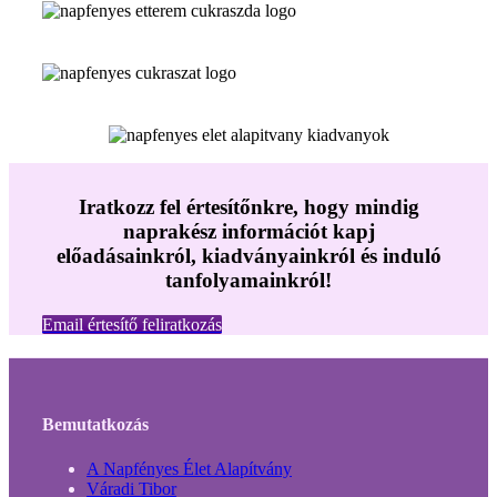
Iratkozz fel értesítőnkre, hogy mindig
naprakész információt kapj
előadásainkról, kiadványainkról és induló
tanfolyamainkról!
Email értesítő feliratkozás
Bemutatkozás
A Napfényes Élet Alapítvány
Váradi Tibor