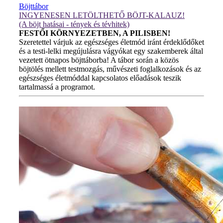
Böjttábor
INGYENESEN LETÖLTHETŐ BÖJT-KALAUZ!
(A böjt hatásai - tények és tévhitek)
FESTŐI KÖRNYEZETBEN, A PILISBEN!
Szeretettel várjuk az egészséges életmód iránt érdeklődőket
és a testi-lelki megújulásra vágyókat egy szakemberek által
vezetett ötnapos böjttáborba! A tábor során a közös
böjtölés mellett testmozgás, művészeti foglalkozások és az
egészséges életmóddal kapcsolatos előadások teszik
tartalmassá a programot.