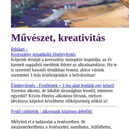
Művészet, kreativitás
Bibliart –
Keresztény tematikájú élményfestés
Képeink témáját a keresztény ünnepkör inspirálja, az év
kiemelt napjaiból merítünk ihletet az alkotásainkhoz. Ha te
is szeretnél hasonló témákban festeni, akkor várunk
szeretettel 3 órás festőestjeinkre a belvárosban!
Élményfestés - Festőestek • 3 óra alatt festünk egy képet!
Szeretsz alkotni, de inkább társaságban tennéd, mintsem
egyedül? Közös élmény-alkotásra hívunk, melyen
látványos képeket készíthetsz előképzettség nélkül is!
Festő csütörtök - alkossunk közösen délelőtt!
MINDEN CSÜTÖRTÖKÖN!
Mélyítsd el a tudásodat a festészetben. Itt
megismerkedhetsz a festészettel, tanulhatsz, fejlődhetsz,