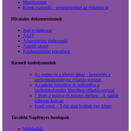
Manifesztum
Kerek esztendő – gyermekekkel az évkörön át
Hivatalos dokumentumok
Jogi nyilatkozat
ÁSZF
Adatvédelmi tájékoztató
Alapító okirat
Közhasznúsági jelentések
Kiemelt tanfolyamaink
Az ember és a létezés titkai – bevezetés a
szellemtudományba előadás-sorozat
A csakrák felépítése és működése a
szellemtudomány fényében előadás-sorozat
7 lépés a boldog és tudatos élethez – A valódi
változás kulcsai
Festő estek – 3 óra alatt festünk egy képet
További Napfényes honlapok
Webáruház