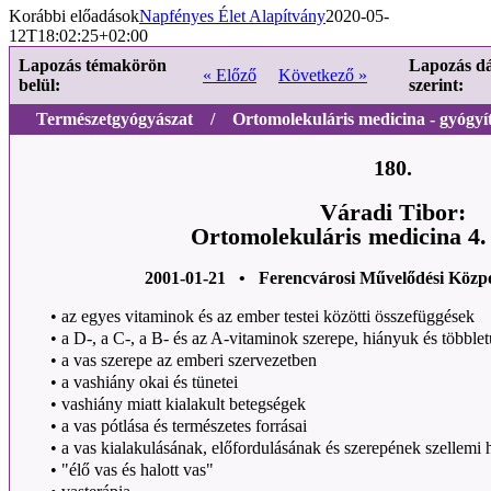
Korábbi előadások
Napfényes Élet Alapítvány
2020-05-
12T18:02:25+02:00
Lapozás témakörön
Lapozás d
« Előző
Következő »
belül:
szerint:
Természetgyógyászat / Ortomolekuláris medicina - gyógyít
180.
Váradi Tibor:
Ortomolekuláris medicina 4. 
2001-01-21 • Ferencvárosi Művelődési Közp
•
az egyes vitaminok és az ember testei közötti összefüggések
•
a D-, a C-, a B- és az A-vitaminok szerepe, hiányuk és többletü
•
a vas szerepe az emberi szervezetben
•
a vashiány okai és tünetei
•
vashiány miatt kialakult betegségek
•
a vas pótlása és természetes forrásai
•
a vas kialakulásának, előfordulásának és szerepének szellemi h
•
"élő vas és halott vas"