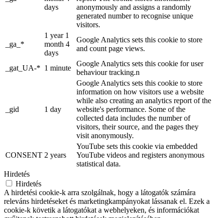
days
anonymously and assigns a randomly
generated number to recognise unique
visitors.
1 year 1
Google Analytics sets this cookie to store
_ga_*
month 4
and count page views.
days
Google Analytics sets this cookie for user
_gat_UA-*
1 minute
behaviour tracking.n
Google Analytics sets this cookie to store
information on how visitors use a website
while also creating an analytics report of the
_gid
1 day
website's performance. Some of the
collected data includes the number of
visitors, their source, and the pages they
visit anonymously.
YouTube sets this cookie via embedded
CONSENT
2 years
YouTube videos and registers anonymous
statistical data.
Hirdetés
Hirdetés
A hirdetési cookie-k arra szolgálnak, hogy a látogatók számára
releváns hirdetéseket és marketingkampányokat lássanak el. Ezek a
cookie-k követik a látogatókat a webhelyeken, és információkat