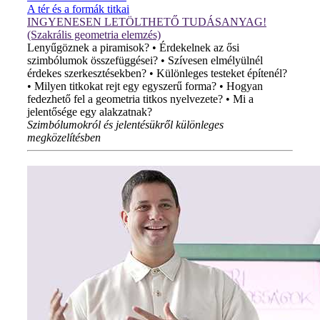
A tér és a formák titkai
INGYENESEN LETÖLTHETŐ TUDÁSANYAG!
(Szakrális geometria elemzés)
Lenyűgöznek a piramisok? • Érdekelnek az ősi
szimbólumok összefüggései? • Szívesen elmélyülnél
érdekes szerkesztésekben? • Különleges testeket építenél?
• Milyen titkokat rejt egy egyszerű forma? • Hogyan
fedezhető fel a geometria titkos nyelvezete? • Mi a
jelentősége egy alakzatnak?
Szimbólumokról és jelentésükről különleges
megközelítésben