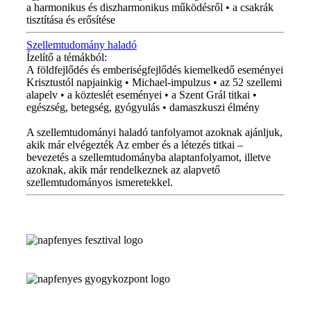
a harmonikus és diszharmonikus működésről • a csakrák
tisztítása és erősítése
Szellemtudomány haladó
Ízelítő a témákból:
A földfejlődés és emberiségfejlődés kiemelkedő eseményei
Krisztustól napjainkig • Michael-impulzus • az 52 szellemi
alapelv • a közteslét eseményei • a Szent Grál titkai •
egészség, betegség, gyógyulás • damaszkuszi élmény
A szellemtudományi haladó tanfolyamot azoknak ajánljuk,
akik már elvégezték Az ember és a létezés titkai –
bevezetés a szellemtudományba alaptanfolyamot, illetve
azoknak, akik már rendelkeznek az alapvető
szellemtudományos ismeretekkel.