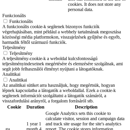
cookies. It does not store any
personal data.
Funkcionális
Funkcionális
A funkcionális cookie-k segítenek bizonyos funkciók
végrehajtásában, mint például a webhely tartalmának megosztása
közösségi média platformokon, visszajelzések gyűjtése és egyéb,
harmadik féltől származó funkciók.
Teljesítmény
Teljesítmény
A teljesítmény-cookie-k a weboldal kulcsfontosságú
teljesítményindexeinek megértésére és elemzésére szolgálnak, ami
segít jobb felhasználói élményt nyújtani a látogatóknak.
Analitikai
Analitikai
Az analitikai sütiket arra használjuk, hogy megértsük, hogyan
lépnek kapcsolatba a látogatók a weboldallal. Ezek a cookie-k
segítenek információt szolgáltatni a látogatók számáról, a
visszafordulási arányról, a forgalom forrásáról stb.
Cookie
Duration
Description
Google Analytics sets this cookie to
calculate visitor, session and campaign data
1 year 1
and track site usage for the site's analytics
_ga
month 4
report. The cookie stores information