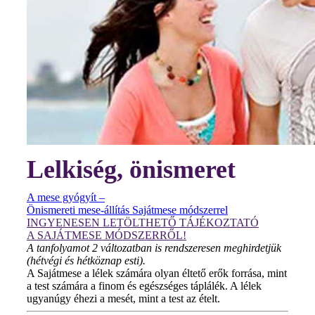
Lelkiség, önismeret
A mese gyógyít –
Önismereti mese-állítás Sajátmese módszerrel
INGYENESEN LETÖLTHETŐ TÁJÉKOZTATÓ
A SAJÁTMESE MÓDSZERRŐL!
A tanfolyamot 2 változatban is rendszeresen meghirdetjük
(hétvégi és hétköznap esti).
A Sajátmese a lélek számára olyan éltető erők forrása, mint
a test számára a finom és egészséges táplálék. A lélek
ugyanúgy éhezi a mesét, mint a test az ételt.