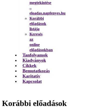
megtekintése
–
eloadas.napfenyes.hu
Korábbi
előadások
listája
Keresés
az
online
előadásokban
Tanfolyamok
Kiadványok
Cikkek
Bemutatkozás
Karitatív
Kapcsolat
Korábbi előadások