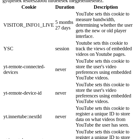
gyűjtenek testreszabott hirdetések megjelenítéséhez.
Cookie
Duration
Description
YouTube sets this cookie to
measure bandwidth,
5 months
VISITOR_INFO1_LIVE
determining whether the user
27 days
gets the new or old player
interface.
Youtube sets this cookie to
YSC
session
track the views of embedded
videos on Youtube pages.
YouTube sets this cookie to
yt-remote-connected-
store the user's video
never
devices
preferences using embedded
YouTube videos.
YouTube sets this cookie to
store the user's video
yt-remote-device-id
never
preferences using embedded
YouTube videos.
YouTube sets this cookie to
register a unique ID to store
yt.innertube::nextId
never
data on what videos from
YouTube the user has seen.
YouTube sets this cookie to
register a unique ID to store