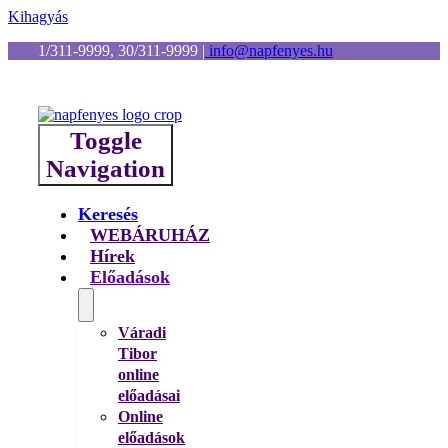
Kihagyás
1/311-9999, 30/311-9999
|
info@napfenyes.hu
Toggle
Navigation
Keresés
WEBÁRUHÁZ
Hírek
Előadások
Váradi
Tibor
online
előadásai
Online
előadások