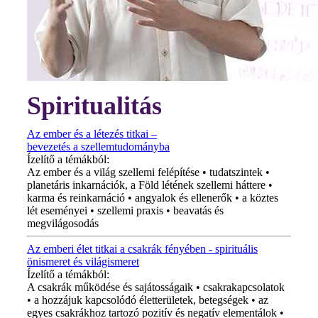
Spiritualitás
Az ember és a létezés titkai –
bevezetés a szellemtudományba
Ízelítő a témákból:
Az ember és a világ szellemi felépítése • tudatszintek •
planetáris inkarnációk, a Föld létének szellemi háttere •
karma és reinkarnáció • angyalok és ellenerők • a köztes
lét eseményei • szellemi praxis • beavatás és
megvilágosodás
Az emberi élet titkai a csakrák fényében - spirituális
önismeret és világismeret
Ízelítő a témákból:
A csakrák működése és sajátosságaik • csakrakapcsolatok
• a hozzájuk kapcsolódó életterületek, betegségek • az
egyes csakrákhoz tartozó pozitív és negatív elementálok •