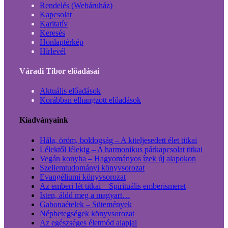
Rendelés (Webáruház)
Kapcsolat
Karitatív
Keresés
Honlaptérkép
Hírlevél
Váradi Tibor előadásai
Aktuális előadások
Korábban elhangzott előadások
Kiadványaink
Hála, öröm, boldogság – A kiteljesedett élet titkai
Lélektől lélekig – A harmonikus párkapcsolat titkai
Vegán konyha – Hagyományos ízek új alapokon
Szellemtudományi könyvsorozat
Evangéliumi könyvsorozat
Az emberi lét titkai – Spirituális emberismeret
Isten, áldd meg a magyart…
Gabonaételek – Sütemények
Népbetegségek könyvsorozat
Az egészséges életmód alapjai