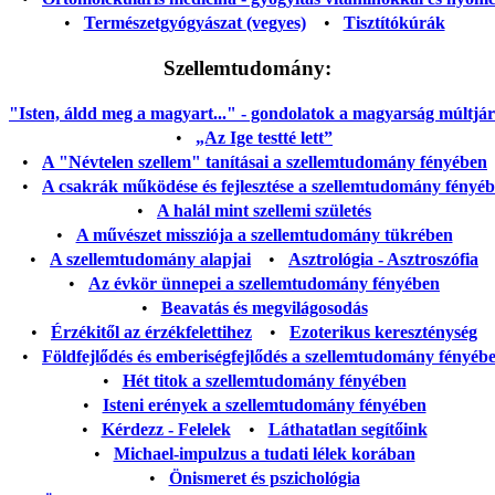
•
Természetgyógyászat (vegyes)
•
Tisztítókúrák
Szellemtudomány:
"Isten, áldd meg a magyart..." - gondolatok a magyarság múltjáról
•
„Az Ige testté lett”
•
A "Névtelen szellem" tanításai a szellemtudomány fényében
•
A csakrák működése és fejlesztése a szellemtudomány fényé
•
A halál mint szellemi születés
•
A művészet missziója a szellemtudomány tükrében
•
A szellemtudomány alapjai
•
Asztrológia - Asztroszófia
•
Az évkör ünnepei a szellemtudomány fényében
•
Beavatás és megvilágosodás
•
Érzékitől az érzékfelettihez
•
Ezoterikus kereszténység
•
Földfejlődés és emberiségfejlődés a szellemtudomány fényéb
•
Hét titok a szellemtudomány fényében
•
Isteni erények a szellemtudomány fényében
•
Kérdezz - Felelek
•
Láthatatlan segítőink
•
Michael-impulzus a tudati lélek korában
•
Önismeret és pszichológia