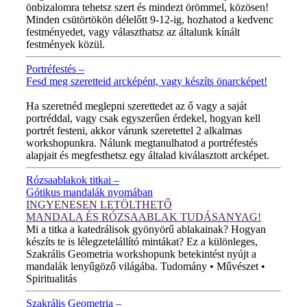
önbizalomra tehetsz szert és mindezt örömmel, közösen!
Minden csütörtökön délelőtt 9-12-ig, hozhatod a kedvenc
festményedet, vagy választhatsz az általunk kínált
festmények közül.
Portréfestés –
Fesd meg szeretteid arcképént, vagy készíts önarcképet!
ÚJ VIDEÓ!
Ha szeretnéd meglepni szerettedet az ő vagy a saját
portréddal, vagy csak egyszerűen érdekel, hogyan kell
portrét festeni, akkor várunk szeretettel 2 alkalmas
workshopunkra. Nálunk megtanulhatod a portréfestés
alapjait és megfesthetsz egy általad kiválasztott arcképet.
Rózsaablakok titkai –
Gótikus mandalák nyomában
INGYENESEN LETÖLTHETŐ
MANDALA ÉS RÓZSAABLAK TUDÁSANYAG!
Mi a titka a katedrálisok gyönyörű ablakainak? Hogyan
készíts te is lélegzetelállító mintákat? Ez a különleges,
Szakrális Geometria workshopunk betekintést nyújt a
mandalák lenyűgöző világába. Tudomány • Művészet •
Spiritualitás
Szakrális Geometria –