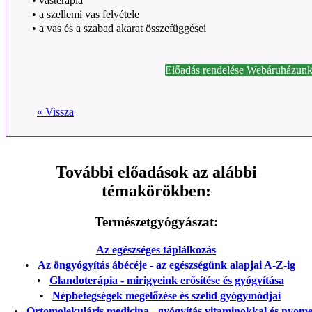
•
vasterápia
•
a szellemi vas felvétele
•
a vas és a szabad akarat összefüggései
Előadás rendelése Webáruházunk
« Vissza
További előadások az alábbi
témakörökben:
Természetgyógyászat:
Az egészséges táplálkozás
•
Az öngyógyítás ábécéje - az egészségünk alapjai A-Z-ig
•
Glandoterápia - mirigyeink erősítése és gyógyítása
•
Népbetegségek megelőzése és szelíd gyógymódjai
•
Ortomolekuláris medicina - gyógyítás vitaminokkal és nyom