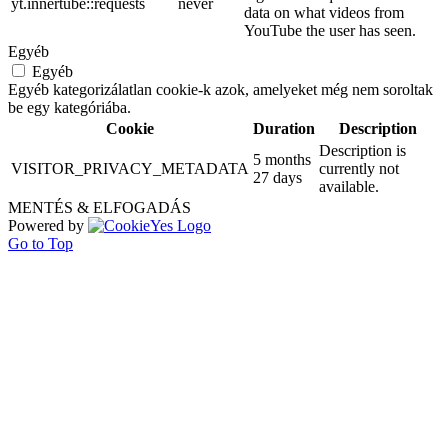
yt.innertube::requests
never
data on what videos from
YouTube the user has seen.
Egyéb
Egyéb
Egyéb kategorizálatlan cookie-k azok, amelyeket még nem soroltak
be egy kategóriába.
Cookie
Duration
Description
Description is
5 months
VISITOR_PRIVACY_METADATA
currently not
27 days
available.
MENTÉS & ELFOGADÁS
Powered by
Go to Top