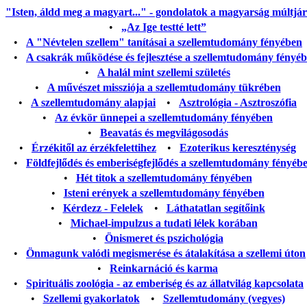
"Isten, áldd meg a magyart..." - gondolatok a magyarság múltjáról
•
„Az Ige testté lett”
•
A "Névtelen szellem" tanításai a szellemtudomány fényében
•
A csakrák működése és fejlesztése a szellemtudomány fényé
•
A halál mint szellemi születés
•
A művészet missziója a szellemtudomány tükrében
•
A szellemtudomány alapjai
•
Asztrológia - Asztroszófia
•
Az évkör ünnepei a szellemtudomány fényében
•
Beavatás és megvilágosodás
•
Érzékitől az érzékfelettihez
•
Ezoterikus kereszténység
•
Földfejlődés és emberiségfejlődés a szellemtudomány fényéb
•
Hét titok a szellemtudomány fényében
•
Isteni erények a szellemtudomány fényében
•
Kérdezz - Felelek
•
Láthatatlan segítőink
•
Michael-impulzus a tudati lélek korában
•
Önismeret és pszichológia
•
Önmagunk valódi megismerése és átalakítása a szellemi úton
•
Reinkarnáció és karma
•
Spirituális zoológia - az emberiség és az állatvilág kapcsolata
•
Szellemi gyakorlatok
•
Szellemtudomány (vegyes)