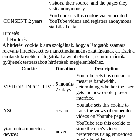
visitors, their source, and the pages they
visit anonymously.
YouTube sets this cookie via embedded
CONSENT
2 years
YouTube videos and registers anonymous
statistical data.
Hirdetés
Hirdetés
A hirdetési cookie-k arra szolgálnak, hogy a látogatók számára
releváns hirdetéseket és marketingkampányokat lássanak el. Ezek a
cookie-k követik a látogatókat a webhelyeken, és információkat
gyűjtenek testreszabott hirdetések megjelenítéséhez.
Cookie
Duration
Description
YouTube sets this cookie to
measure bandwidth,
5 months
VISITOR_INFO1_LIVE
determining whether the user
27 days
gets the new or old player
interface.
Youtube sets this cookie to
YSC
session
track the views of embedded
videos on Youtube pages.
YouTube sets this cookie to
yt-remote-connected-
store the user's video
never
devices
preferences using embedded
YouTube videos.