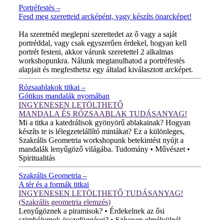
Portréfestés –
Fesd meg szeretteid arcképént, vagy készíts önarcképet!
ÚJ VIDEÓ!
Ha szeretnéd meglepni szerettedet az ő vagy a saját
portréddal, vagy csak egyszerűen érdekel, hogyan kell
portrét festeni, akkor várunk szeretettel 2 alkalmas
workshopunkra. Nálunk megtanulhatod a portréfestés
alapjait és megfesthetsz egy általad kiválasztott arcképet.
Rózsaablakok titkai –
Gótikus mandalák nyomában
INGYENESEN LETÖLTHETŐ
MANDALA ÉS RÓZSAABLAK TUDÁSANYAG!
Mi a titka a katedrálisok gyönyörű ablakainak? Hogyan
készíts te is lélegzetelállító mintákat? Ez a különleges,
Szakrális Geometria workshopunk betekintést nyújt a
mandalák lenyűgöző világába. Tudomány • Művészet •
Spiritualitás
Szakrális Geometria –
A tér és a formák titkai
INGYENESEN LETÖLTHETŐ TUDÁSANYAG!
(Szakrális geometria elemzés)
Lenyűgöznek a piramisok? • Érdekelnek az ősi
szimbólumok összefüggései? • Szívesen elmélyülnél