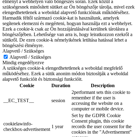
élményt a webhelyen való böngészés során. Ezek közül a
szükségesnek minősített sütiket az Ön böngészője tárolja, mivel ezek
elengedhetetlenek a weboldal alapvető funkcióinak működéséhez.
Harmadik féltől származó cookie-kat is használunk, amelyek
segítenek elemezni és megérteni, hogyan használja ezt a webhelyet.
Ezek a cookie-k csak az Ön hozzájárulásával kerülnek tárolásra a
böngészőjében. Lehetősége van arra is, hogy leiratkozzon ezekről a
sütikről. De ezen cookie-k némelyikének letiltása hatással lehet a
böngészési élményre.
Alapvető / Szükséges
Alapvető / Szükséges
Mindig engedélyezve
A szükséges cookie-k elengedhetetlenek a weboldal megfelelő
működéséhez. Ezek a sütik anonim módon biztosítják a weboldal
alapvető funkcióit és biztonsági funkcióit.
Cookie
Duration
Description
2performant sets this cookie to
remember if the user is
__EC_TEST__
session
accessing the website on a
computer or mobile device.
Set by the GDPR Cookie
Consent plugin, this cookie
cookielawinfo-
1 year
records the user consent for the
checkbox-advertisement
cookies in the "Advertisement"