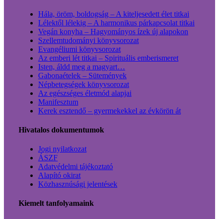
Hála, öröm, boldogság – A kiteljesedett élet titkai
Lélektől lélekig – A harmonikus párkapcsolat titkai
Vegán konyha – Hagyományos ízek új alapokon
Szellemtudományi könyvsorozat
Evangéliumi könyvsorozat
Az emberi lét titkai – Spirituális emberismeret
Isten, áldd meg a magyart…
Gabonaételek – Sütemények
Népbetegségek könyvsorozat
Az egészséges életmód alapjai
Manifesztum
Kerek esztendő – gyermekekkel az évkörön át
Hivatalos dokumentumok
Jogi nyilatkozat
ÁSZF
Adatvédelmi tájékoztató
Alapító okirat
Közhasznúsági jelentések
Kiemelt tanfolyamaink