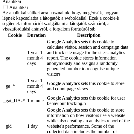
Analitikai
Analitikai
Az analitikai sütiket arra használjuk, hogy megértsük, hogyan
lépnek kapcsolatba a látogatók a weboldallal. Ezek a cookie-k
segítenek információt szolgáltatni a látogatók számáról, a
visszafordulási arányról, a forgalom forrásáról stb.
Cookie
Duration
Description
Google Analytics sets this cookie to
calculate visitor, session and campaign data
1 year 1
and track site usage for the site's analytics
_ga
month 4
report. The cookie stores information
days
anonymously and assigns a randomly
generated number to recognise unique
visitors.
1 year 1
Google Analytics sets this cookie to store
_ga_*
month 4
and count page views.
days
Google Analytics sets this cookie for user
_gat_UA-*
1 minute
behaviour tracking.n
Google Analytics sets this cookie to store
information on how visitors use a website
while also creating an analytics report of the
_gid
1 day
website's performance. Some of the
collected data includes the number of