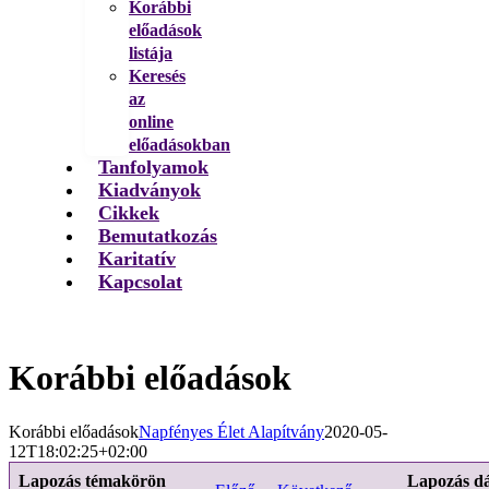
Korábbi
előadások
listája
Keresés
az
online
előadásokban
Tanfolyamok
Kiadványok
Cikkek
Bemutatkozás
Karitatív
Kapcsolat
Korábbi előadások
Korábbi előadások
Napfényes Élet Alapítvány
2020-05-
12T18:02:25+02:00
Lapozás témakörön
Lapozás d