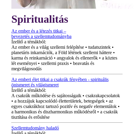
Spiritualitás
Az ember és a létezés titkai –
bevezetés a szellemtudományba
Ízelítő a témákból:
Az ember és a világ szellemi felépítése • tudatszintek •
planetáris inkarnációk, a Föld létének szellemi háttere •
karma és reinkarnáció • angyalok és ellenerők • a köztes
lét eseményei • szellemi praxis • beavatás és
megvilágosodás
Az emberi élet titkai a csakrák fényében - spirituális
önismeret és világismeret
Ízelítő a témákból:
A csakrák működése és sajátosságaik • csakrakapcsolatok
• a hozzájuk kapcsolódó életterületek, betegségek • az
egyes csakrákhoz tartozó pozitív és negatív elementálok •
a harmonikus és diszharmonikus működésről • a csakrák
tisztítása és erősítése
Szellemtudomány haladó
Ízelítő a témákból: