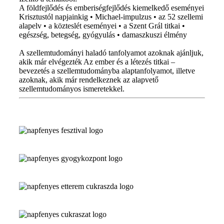
A földfejlődés és emberiségfejlődés kiemelkedő eseményei
Krisztustól napjainkig • Michael-impulzus • az 52 szellemi
alapelv • a közteslét eseményei • a Szent Grál titkai •
egészség, betegség, gyógyulás • damaszkuszi élmény
A szellemtudományi haladó tanfolyamot azoknak ajánljuk,
akik már elvégezték Az ember és a létezés titkai –
bevezetés a szellemtudományba alaptanfolyamot, illetve
azoknak, akik már rendelkeznek az alapvető
szellemtudományos ismeretekkel.