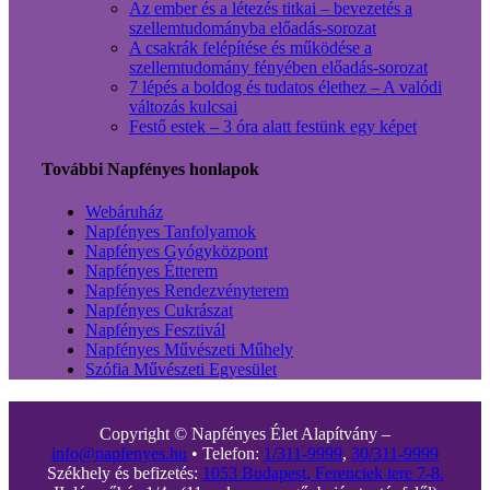
Az ember és a létezés titkai – bevezetés a
szellemtudományba előadás-sorozat
A csakrák felépítése és működése a
szellemtudomány fényében előadás-sorozat
7 lépés a boldog és tudatos élethez – A valódi
változás kulcsai
Festő estek – 3 óra alatt festünk egy képet
További Napfényes honlapok
Webáruház
Napfényes Tanfolyamok
Napfényes Gyógyközpont
Napfényes Étterem
Napfényes Rendezvényterem
Napfényes Cukrászat
Napfényes Fesztivál
Napfényes Művészeti Műhely
Szófia Művészeti Egyesület
Copyright © Napfényes Élet Alapítvány –
info@napfenyes.hu
• Telefon:
1/311-9999
,
30/311-9999
Székhely és befizetés:
1053 Budapest, Ferenciek tere 7-8.