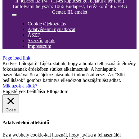
II. lépcsőház 1/4. (11-es kapucsengő, bejárat a tér felől)
Tanfolyami helyszín: 1066 Budapest, Teréz körút 46. FBG
Center, III. emelet
Toggle
Navigation
Cookie tájékoztatás
Adatvédelmi nyilatkozat
ÁSZF
Szerzői jogok
Impresszum
Page load link
Kedves Látogató! Tájékoztatjuk, hogy a honlap felhasználói élmény
fokozásának érdekében sütiket alkalmazunk. A honlapunk
használatával ön a tájékoztatásunkat tudomásul veszi. Az "Süti
beállítások" gombra kattintva ellenőrzött hozzájárulást adhat.
Mik azok a sütik?
Engedélyek beállítása
Elfogadom
Close
Adatvédelmi áttekintő
Ez a webhely cookie-kat használ, hogy javítsa a felhasználói