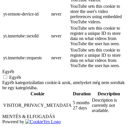
YouTube sets this cookie to
store the user's video
yt-remote-device-id
never
preferences using embedded
YouTube videos.
YouTube sets this cookie to
register a unique ID to store
yt.innertube::nextId
never
data on what videos from
YouTube the user has seen.
YouTube sets this cookie to
register a unique ID to store
yt.innertube::requests
never
data on what videos from
YouTube the user has seen.
Egyéb
Egyéb
Egyéb kategorizálatlan cookie-k azok, amelyeket még nem soroltak
be egy kategóriába.
Cookie
Duration
Description
Description is
5 months
VISITOR_PRIVACY_METADATA
currently not
27 days
available.
MENTÉS & ELFOGADÁS
Powered by