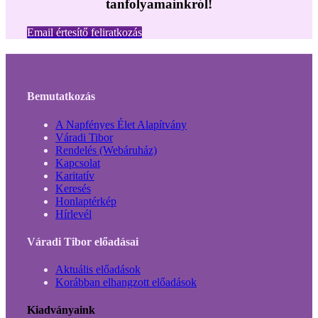
tanfolyamainkról!
Email értesítő feliratkozás
Bemutatkozás
A Napfényes Élet Alapítvány
Váradi Tibor
Rendelés (Webáruház)
Kapcsolat
Karitatív
Keresés
Honlaptérkép
Hírlevél
Váradi Tibor előadásai
Aktuális előadások
Korábban elhangzott előadások
Kiadványaink