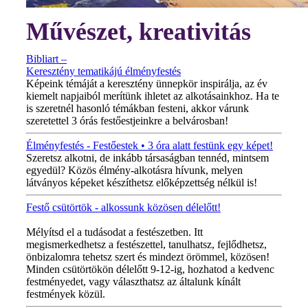
Művészet, kreativitás
Bibliart –
Keresztény tematikájú élményfestés
Képeink témáját a keresztény ünnepkör inspirálja, az év
kiemelt napjaiból merítünk ihletet az alkotásainkhoz. Ha te
is szeretnél hasonló témákban festeni, akkor várunk
szeretettel 3 órás festőestjeinkre a belvárosban!
Élményfestés - Festőestek • 3 óra alatt festünk egy képet!
Szeretsz alkotni, de inkább társaságban tennéd, mintsem
egyedül? Közös élmény-alkotásra hívunk, melyen
látványos képeket készíthetsz előképzettség nélkül is!
Festő csütörtök - alkossunk közösen délelőtt!
MINDEN CSÜTÖRTÖKÖN!
Mélyítsd el a tudásodat a festészetben. Itt
megismerkedhetsz a festészettel, tanulhatsz, fejlődhetsz,
önbizalomra tehetsz szert és mindezt örömmel, közösen!
Minden csütörtökön délelőtt 9-12-ig, hozhatod a kedvenc
festményedet, vagy választhatsz az általunk kínált
festmények közül.