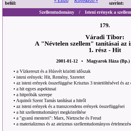
« Előző
Következő »
belül:
szerint:
Szellemtudomány / Isteni erények a szelle
179.
Váradi Tibor:
A "Névtelen szellem" tanításai az i
1. rész - Hit
2001-01-12 • Magyarok Háza (Bp.)
•
a Vízkereszt és a Húsvét közötti időszak
•
isteni erények: Hit, Remény, Szeretet
•
az isteni erények összefüggése Krisztus 3 testetöltésével és az 
•
a hit egyes aspektusai
•
a hitpróbák szerepe
•
Aquinói Szent Tamás tanításai a hitről
•
az isteni erények és a transzcendens erények összefüggései
•
a hit szellemtudományi megközelítése
•
a "gyanú mesterei": Marx, Nietzsche és Freud
•
a materializmus és az ateizmus szellemtudományos értelmezés