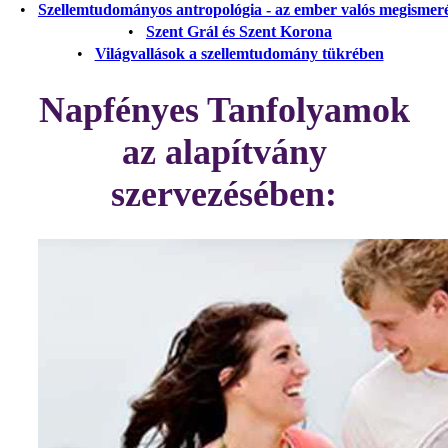
•
Szellemtudományos antropológia - az ember valós megismer
•
Szent Grál és Szent Korona
•
Világvallások a szellemtudomány tükrében
Napfényes Tanfolyamok
az alapítvány
szervezésében: