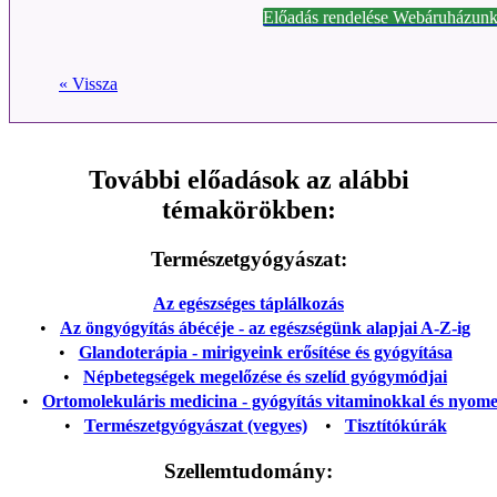
Előadás rendelése Webáruházunk
« Vissza
További előadások az alábbi
témakörökben:
Természetgyógyászat:
Az egészséges táplálkozás
•
Az öngyógyítás ábécéje - az egészségünk alapjai A-Z-ig
•
Glandoterápia - mirigyeink erősítése és gyógyítása
•
Népbetegségek megelőzése és szelíd gyógymódjai
•
Ortomolekuláris medicina - gyógyítás vitaminokkal és nyom
•
Természetgyógyászat (vegyes)
•
Tisztítókúrák
Szellemtudomány: