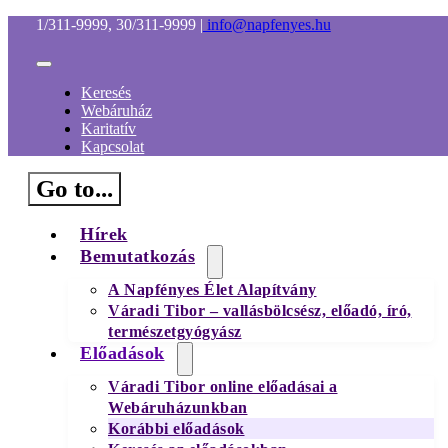
Kihagyás
1/311-9999, 30/311-9999
|
info@napfenyes.hu
Toggle
Navigation
Keresés
Webáruház
Karitatív
Kapcsolat
Go to...
Hírek
Bemutatkozás
A Napfényes Élet Alapítvány
Váradi Tibor – vallásbölcsész, előadó, író,
természetgyógyász
Előadások
Váradi Tibor online előadásai a
Webáruházunkban
Korábbi előadások