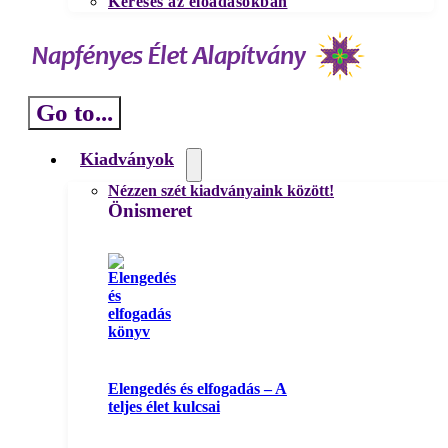
Keresés az előadásokban
Go to...
Kiadványok
Nézzen szét kiadványaink között!
Önismeret
Elengedés és elfogadás – A
teljes élet kulcsai