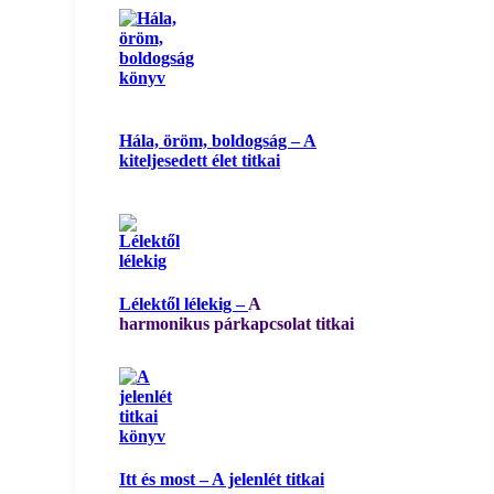
Hála, öröm, boldogság – A
kiteljesedett élet titkai
Lélektől lélekig –
A
harmonikus párkapcsolat titkai
Itt és most – A jelenlét titkai