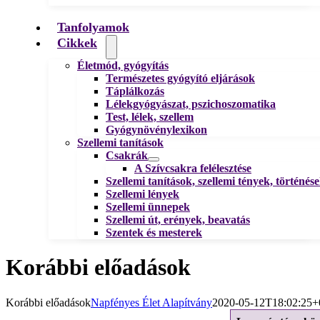
Tanfolyamok
Cikkek
Életmód, gyógyítás
Természetes gyógyító eljárások
Táplálkozás
Lélekgyógyászat, pszichoszomatika
Test, lélek, szellem
Gyógynövénylexikon
Szellemi tanítások
Csakrák
A Szívcsakra felélesztése
Szellemi tanítások, szellemi tények, történés
Szellemi lények
Szellemi ünnepek
Szellemi út, erények, beavatás
Szentek és mesterek
Korábbi előadások
Korábbi előadások
Napfényes Élet Alapítvány
2020-05-12T18:02:25+