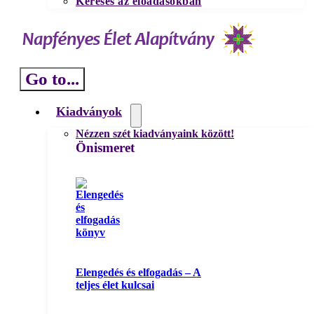
Keresés az előadásokban
Go to...
Kiadványok
Nézzen szét kiadványaink között!
Önismeret
Elengedés és elfogadás – A
teljes élet kulcsai