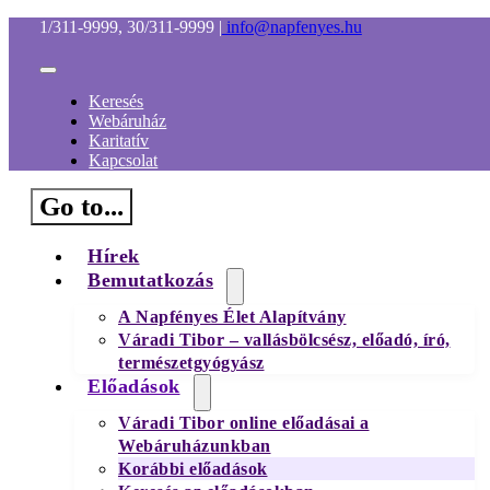
Kihagyás
1/311-9999, 30/311-9999
|
info@napfenyes.hu
Toggle
Navigation
Keresés
Webáruház
Karitatív
Kapcsolat
Go to...
Hírek
Bemutatkozás
A Napfényes Élet Alapítvány
Váradi Tibor – vallásbölcsész, előadó, író,
természetgyógyász
Előadások
Váradi Tibor online előadásai a
Webáruházunkban
Korábbi előadások