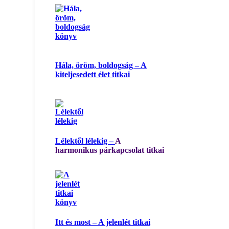
Hála, öröm, boldogság – A
kiteljesedett élet titkai
Lélektől lélekig –
A
harmonikus párkapcsolat titkai
Itt és most – A jelenlét titkai