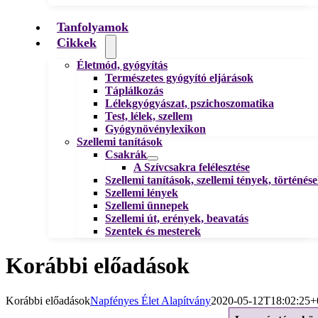
Tanfolyamok
Cikkek
Életmód, gyógyítás
Természetes gyógyító eljárások
Táplálkozás
Lélekgyógyászat, pszichoszomatika
Test, lélek, szellem
Gyógynövénylexikon
Szellemi tanítások
Csakrák
A Szívcsakra felélesztése
Szellemi tanítások, szellemi tények, történés
Szellemi lények
Szellemi ünnepek
Szellemi út, erények, beavatás
Szentek és mesterek
Korábbi előadások
Korábbi előadások
Napfényes Élet Alapítvány
2020-05-12T18:02:25+