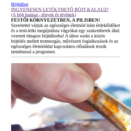
Böjttábor
INGYENESEN LETÖLTHETŐ BÖJT-KALAUZ!
(A böjt hatásai - tények és tévhitek)
FESTŐI KÖRNYEZETBEN, A PILISBEN!
Szeretettel várjuk az egészséges életmód iránt érdeklődőket
és a testi-lelki megújulásra vágyókat egy szakemberek által
vezetett ötnapos böjttáborba! A tábor során a közös
böjtölés mellett testmozgás, művészeti foglalkozások és az
egészséges életmóddal kapcsolatos előadások teszik
tartalmassá a programot.