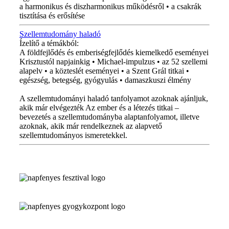
a harmonikus és diszharmonikus működésről • a csakrák
tisztítása és erősítése
Szellemtudomány haladó
Ízelítő a témákból:
A földfejlődés és emberiségfejlődés kiemelkedő eseményei
Krisztustól napjainkig • Michael-impulzus • az 52 szellemi
alapelv • a közteslét eseményei • a Szent Grál titkai •
egészség, betegség, gyógyulás • damaszkuszi élmény
A szellemtudományi haladó tanfolyamot azoknak ajánljuk,
akik már elvégezték Az ember és a létezés titkai –
bevezetés a szellemtudományba alaptanfolyamot, illetve
azoknak, akik már rendelkeznek az alapvető
szellemtudományos ismeretekkel.