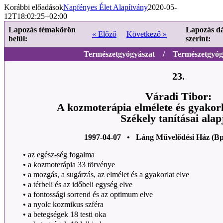
Korábbi előadások
Napfényes Élet Alapítvány
2020-05-
12T18:02:25+02:00
Lapozás témakörön
Lapozás d
« Előző
Következő »
belül:
szerint:
Természetgyógyászat / Természetgyógy
23.
Váradi Tibor:
A kozmoterápia elmélete és gyako
Székely tanításai alap
1997-04-07 • Láng Művelődési Ház (Bp
•
az egész-ség fogalma
•
a kozmoterápia 33 törvénye
•
a mozgás, a sugárzás, az elmélet és a gyakorlat elve
•
a térbeli és az időbeli egység elve
•
a fontossági sorrend és az optimum elve
•
a nyolc kozmikus szféra
•
a betegségek 18 testi oka