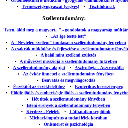
•
Ortomolekuláris medicina - gyógyítás vitaminokkal és nyom
•
Természetgyógyászat (vegyes)
•
Tisztítókúrák
Szellemtudomány:
"Isten, áldd meg a magyart..." - gondolatok a magyarság múltjáról
•
„Az Ige testté lett”
•
A "Névtelen szellem" tanításai a szellemtudomány fényében
•
A csakrák működése és fejlesztése a szellemtudomány fényé
•
A halál mint szellemi születés
•
A művészet missziója a szellemtudomány tükrében
•
A szellemtudomány alapjai
•
Asztrológia - Asztroszófia
•
Az évkör ünnepei a szellemtudomány fényében
•
Beavatás és megvilágosodás
•
Érzékitől az érzékfelettihez
•
Ezoterikus kereszténység
•
Földfejlődés és emberiségfejlődés a szellemtudomány fényéb
•
Hét titok a szellemtudomány fényében
•
Isteni erények a szellemtudomány fényében
•
Kérdezz - Felelek
•
Láthatatlan segítőink
•
Michael-impulzus a tudati lélek korában
•
Önismeret és pszichológia