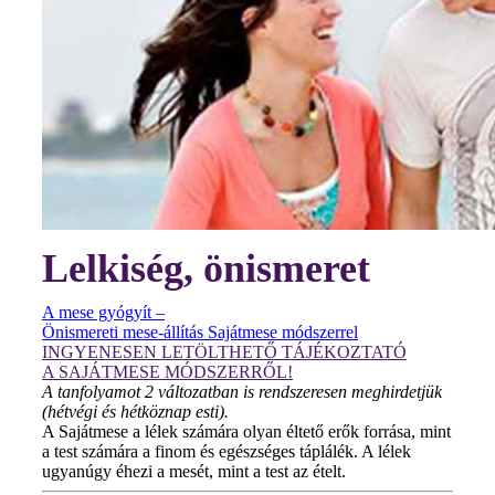
Lelkiség, önismeret
A mese gyógyít –
Önismereti mese-állítás Sajátmese módszerrel
INGYENESEN LETÖLTHETŐ TÁJÉKOZTATÓ
A SAJÁTMESE MÓDSZERRŐL!
A tanfolyamot 2 változatban is rendszeresen meghirdetjük
(hétvégi és hétköznap esti).
A Sajátmese a lélek számára olyan éltető erők forrása, mint
a test számára a finom és egészséges táplálék. A lélek
ugyanúgy éhezi a mesét, mint a test az ételt.