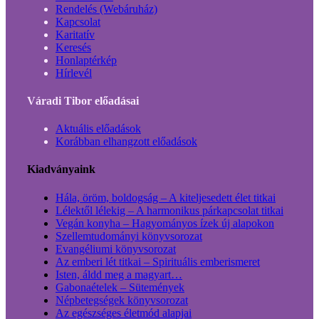
Rendelés (Webáruház)
Kapcsolat
Karitatív
Keresés
Honlaptérkép
Hírlevél
Váradi Tibor előadásai
Aktuális előadások
Korábban elhangzott előadások
Kiadványaink
Hála, öröm, boldogság – A kiteljesedett élet titkai
Lélektől lélekig – A harmonikus párkapcsolat titkai
Vegán konyha – Hagyományos ízek új alapokon
Szellemtudományi könyvsorozat
Evangéliumi könyvsorozat
Az emberi lét titkai – Spirituális emberismeret
Isten, áldd meg a magyart…
Gabonaételek – Sütemények
Népbetegségek könyvsorozat
Az egészséges életmód alapjai