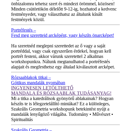
önbizalomra tehetsz szert és mindezt örömmel, közösen!
Minden csütörtökön délelőtt 9-12-ig, hozhatod a kedvenc
festményedet, vagy választhatsz az általunk kínált
festmények közül.
Portréfestés –
Fesd meg szeretteid arcképént, vagy készíts önarcképet!
ÚJ VIDEÓ!
Ha szeretnéd meglepni szerettedet az ő vagy a saját
portréddal, vagy csak egyszerűen érdekel, hogyan kell
portrét festeni, akkor várunk szeretettel 2 alkalmas
workshopunkra. Nálunk megtanulhatod a portréfestés
alapjait és megfesthetsz egy általad kiválasztott arcképet.
Rózsaablakok titkai –
Gótikus mandalák nyomában
INGYENESEN LETÖLTHETŐ
MANDALA ÉS RÓZSAABLAK TUDÁSANYAG!
Mi a titka a katedrálisok gyönyörű ablakainak? Hogyan
készíts te is lélegzetelállító mintákat? Ez a különleges,
Szakrális Geometria workshopunk betekintést nyújt a
mandalák lenyűgöző világába. Tudomány • Művészet •
Spiritualitás
Szakrális Geometria –