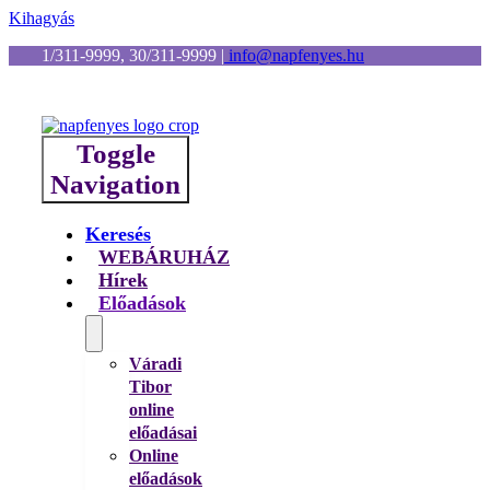
Kihagyás
1/311-9999, 30/311-9999
|
info@napfenyes.hu
Toggle
Navigation
Keresés
WEBÁRUHÁZ
Hírek
Előadások
Váradi
Tibor
online
előadásai
Online
előadások