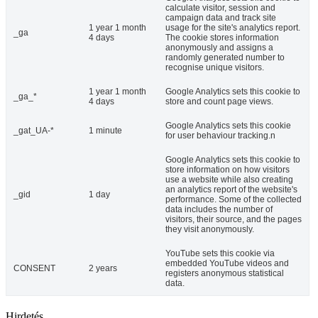
calculate visitor, session and
campaign data and track site
1 year 1 month
usage for the site's analytics report.
_ga
4 days
The cookie stores information
anonymously and assigns a
randomly generated number to
recognise unique visitors.
1 year 1 month
Google Analytics sets this cookie to
_ga_*
4 days
store and count page views.
Google Analytics sets this cookie
_gat_UA-*
1 minute
for user behaviour tracking.n
Google Analytics sets this cookie to
store information on how visitors
use a website while also creating
an analytics report of the website's
_gid
1 day
performance. Some of the collected
data includes the number of
visitors, their source, and the pages
they visit anonymously.
YouTube sets this cookie via
embedded YouTube videos and
CONSENT
2 years
registers anonymous statistical
data.
Hirdetés