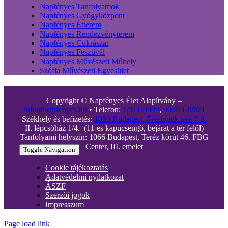
Napfényes Tanfolyamok
Napfényes Gyógyközpont
Napfényes Étterem
Napfényes Rendezvényterem
Napfényes Cukrászat
Napfényes Fesztivál
Napfényes Művészeti Műhely
Szófia Művészeti Egyesület
Copyright © Napfényes Élet Alapítvány –
info@napfenyes.hu
• Telefon:
1/311-9999
,
30/311-9999
Székhely és befizetés:
1053 Budapest, Ferenciek tere 7-8.
II. lépcsőház 1/4. (11-es kapucsengő, bejárat a tér felől)
Tanfolyami helyszín: 1066 Budapest, Teréz körút 46. FBG
Center, III. emelet
Toggle Navigation
Cookie tájékoztatás
Adatvédelmi nyilatkozat
ÁSZF
Szerzői jogok
Impresszum
Page load link