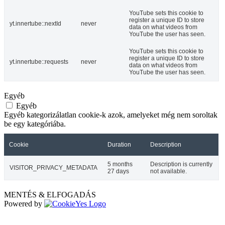
YouTube sets this cookie to
register a unique ID to store
yt.innertube::nextId
never
data on what videos from
YouTube the user has seen.
YouTube sets this cookie to
register a unique ID to store
yt.innertube::requests
never
data on what videos from
YouTube the user has seen.
Egyéb
Egyéb
Egyéb kategorizálatlan cookie-k azok, amelyeket még nem soroltak
be egy kategóriába.
Cookie
Duration
Description
5 months
Description is currently
VISITOR_PRIVACY_METADATA
27 days
not available.
MENTÉS & ELFOGADÁS
Powered by