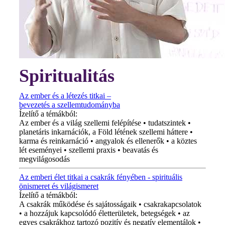
Spiritualitás
Az ember és a létezés titkai –
bevezetés a szellemtudományba
Ízelítő a témákból:
Az ember és a világ szellemi felépítése • tudatszintek •
planetáris inkarnációk, a Föld létének szellemi háttere •
karma és reinkarnáció • angyalok és ellenerők • a köztes
lét eseményei • szellemi praxis • beavatás és
megvilágosodás
Az emberi élet titkai a csakrák fényében - spirituális
önismeret és világismeret
Ízelítő a témákból:
A csakrák működése és sajátosságaik • csakrakapcsolatok
• a hozzájuk kapcsolódó életterületek, betegségek • az
egyes csakrákhoz tartozó pozitív és negatív elementálok •