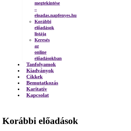
megtekintése
–
eloadas.napfenyes.hu
Korábbi
előadások
listája
Keresés
az
online
előadásokban
Tanfolyamok
Kiadványok
Cikkek
Bemutatkozás
Karitatív
Kapcsolat
Korábbi előadások