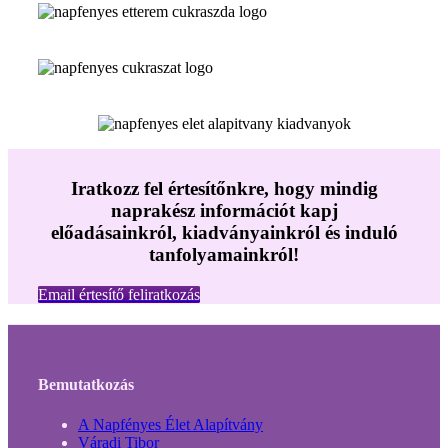
Iratkozz fel értesítőnkre, hogy mindig
naprakész információt kapj
előadásainkról, kiadványainkról és induló
tanfolyamainkról!
Email értesítő feliratkozás
Bemutatkozás
A Napfényes Élet Alapítvány
Váradi Tibor