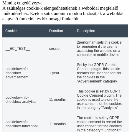
Mindig engedélyezve
A szükséges cookie-k elengedhetetlenek a weboldal megfelelő
működéséhez. Ezek a sütik anonim módon biztosítják a weboldal
alapvető funkcióit és biztonsági funkcióit.
Cookie
Duration
Description
2performant sets this cookie
to remember if the user is
__EC_TEST__
session
accessing the website on a
computer or mobile device.
Set by the GDPR Cookie
cookielawinfo-
Consent plugin, this cookie
checkbox-
1 year
records the user consent for
advertisement
the cookies in the
"Advertisement" category.
This cookie is set by GDPR
Cookie Consent plugin. The
cookielawinfo-
11 months
cookie is used to store the
checkbox-analytics
user consent for the cookies
in the category "Analytics".
The cookie is set by GDPR
cookielawinfo-
cookie consent to record the
11 months
checkbox-functional
user consent for the cookies
in the category "Functional".