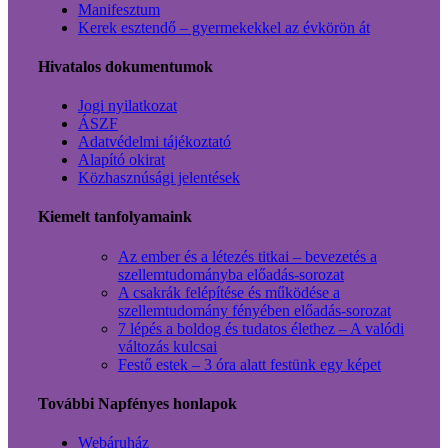
Manifesztum
Kerek esztendő – gyermekekkel az évkörön át
Hivatalos dokumentumok
Jogi nyilatkozat
ÁSZF
Adatvédelmi tájékoztató
Alapító okirat
Közhasznúsági jelentések
Kiemelt tanfolyamaink
Az ember és a létezés titkai – bevezetés a
szellemtudományba előadás-sorozat
A csakrák felépítése és működése a
szellemtudomány fényében előadás-sorozat
7 lépés a boldog és tudatos élethez – A valódi
változás kulcsai
Festő estek – 3 óra alatt festünk egy képet
További Napfényes honlapok
Webáruház