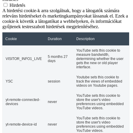
Hirdetés
A hirdetési cookie-k arra szolgálnak, hogy a látogatók számára
releváns hirdetéseket és marketingkampányokat lássanak el. Ezek a
cookie-k követik a látogatókat a webhelyeken, és információkat
gyűjtenek testreszabott hirdetések megjelenítéséhez.
Cookie
Duration
Description
YouTube sets this cookie to
measure bandwidth,
5 months 27
VISITOR_INFO1_LIVE
determining whether the user
days
gets the new or old player
interface.
Youtube sets this cookie to
YSC
session
track the views of embedded
videos on Youtube pages.
YouTube sets this cookie to
yt-remote-connected-
store the user's video
never
devices
preferences using embedded
YouTube videos.
YouTube sets this cookie to
store the user's video
yt-remote-device-id
never
preferences using embedded
YouTube videos.