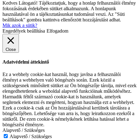
Kedves Látogató! Tájékoztatjuk, hogy a honlap felhasználói élmény
fokozásának érdekében sütiket alkalmazunk. A honlapunk
használatával ön a tájékoztatásunkat tudomásul veszi. Az "Süti
beállítások" gombra kattintva ellenőrzött hozzájárulást adhat.
Mik azok a sütik?
Engedélyek beállítása
Elfogadom
Close
Adatvédelmi áttekintő
Ez a webhely cookie-kat használ, hogy javítsa a felhasználói
élményt a webhelyen való böngészés során. Ezek közül a
szükségesnek minősített sütiket az Ön böngészője tárolja, mivel ezek
elengedhetetlenek a weboldal alapvető funkcióinak működéséhez.
Harmadik féltől származó cookie-kat is használunk, amelyek
segítenek elemezni és megérteni, hogyan használja ezt a webhelyet.
Ezek a cookie-k csak az Ön hozzájárulásával kerülnek tárolásra a
böngészőjében. Lehetősége van arra is, hogy leiratkozzon ezekről a
sütikről. De ezen cookie-k némelyikének letiltása hatással lehet a
böngészési élményre.
Alapvető / Szükséges
Alapvető / Szükséges