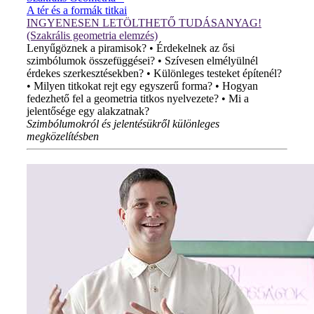
A tér és a formák titkai
INGYENESEN LETÖLTHETŐ TUDÁSANYAG!
(Szakrális geometria elemzés)
Lenyűgöznek a piramisok? • Érdekelnek az ősi
szimbólumok összefüggései? • Szívesen elmélyülnél
érdekes szerkesztésekben? • Különleges testeket építenél?
• Milyen titkokat rejt egy egyszerű forma? • Hogyan
fedezhető fel a geometria titkos nyelvezete? • Mi a
jelentősége egy alakzatnak?
Szimbólumokról és jelentésükről különleges
megközelítésben