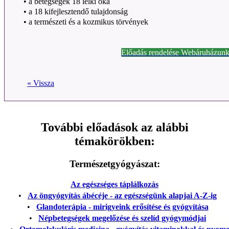
•
a betegségek 18 lelki oka
•
a 18 kifejlesztendő tulajdonság
•
a természeti és a kozmikus törvények
Előadás rendelése Webáruházunk
« Vissza
További előadások az alábbi
témakörökben:
Természetgyógyászat:
Az egészséges táplálkozás
•
Az öngyógyítás ábécéje - az egészségünk alapjai A-Z-ig
•
Glandoterápia - mirigyeink erősítése és gyógyítása
•
Népbetegségek megelőzése és szelíd gyógymódjai