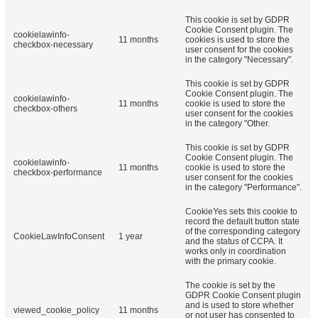
This cookie is set by GDPR
Cookie Consent plugin. The
cookielawinfo-
11 months
cookies is used to store the
checkbox-necessary
user consent for the cookies
in the category "Necessary".
This cookie is set by GDPR
Cookie Consent plugin. The
cookielawinfo-
11 months
cookie is used to store the
checkbox-others
user consent for the cookies
in the category "Other.
This cookie is set by GDPR
Cookie Consent plugin. The
cookielawinfo-
11 months
cookie is used to store the
checkbox-performance
user consent for the cookies
in the category "Performance".
CookieYes sets this cookie to
record the default button state
of the corresponding category
CookieLawInfoConsent
1 year
and the status of CCPA. It
works only in coordination
with the primary cookie.
The cookie is set by the
GDPR Cookie Consent plugin
and is used to store whether
viewed_cookie_policy
11 months
or not user has consented to