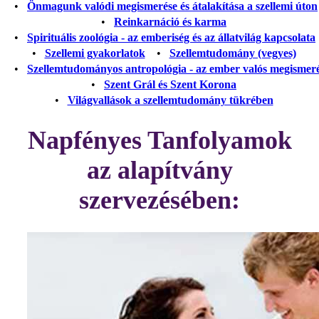
•
Önmagunk valódi megismerése és átalakítása a szellemi úton
•
Reinkarnáció és karma
•
Spirituális zoológia - az emberiség és az állatvilág kapcsolata
•
Szellemi gyakorlatok
•
Szellemtudomány (vegyes)
•
Szellemtudományos antropológia - az ember valós megismer
•
Szent Grál és Szent Korona
•
Világvallások a szellemtudomány tükrében
Napfényes Tanfolyamok
az alapítvány
szervezésében: