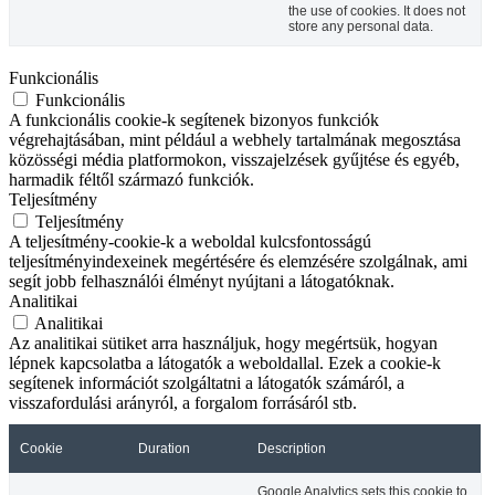
the use of cookies. It does not
store any personal data.
Funkcionális
Funkcionális
A funkcionális cookie-k segítenek bizonyos funkciók
végrehajtásában, mint például a webhely tartalmának megosztása
közösségi média platformokon, visszajelzések gyűjtése és egyéb,
harmadik féltől származó funkciók.
Teljesítmény
Teljesítmény
A teljesítmény-cookie-k a weboldal kulcsfontosságú
teljesítményindexeinek megértésére és elemzésére szolgálnak, ami
segít jobb felhasználói élményt nyújtani a látogatóknak.
Analitikai
Analitikai
Az analitikai sütiket arra használjuk, hogy megértsük, hogyan
lépnek kapcsolatba a látogatók a weboldallal. Ezek a cookie-k
segítenek információt szolgáltatni a látogatók számáról, a
visszafordulási arányról, a forgalom forrásáról stb.
Cookie
Duration
Description
Google Analytics sets this cookie to