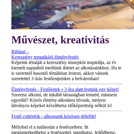
Művészet, kreativitás
Bibliart –
Keresztény tematikájú élményfestés
Képeink témáját a keresztény ünnepkör inspirálja, az év
kiemelt napjaiból merítünk ihletet az alkotásainkhoz. Ha te
is szeretnél hasonló témákban festeni, akkor várunk
szeretettel 3 órás festőestjeinkre a belvárosban!
Élményfestés - Festőestek • 3 óra alatt festünk egy képet!
Szeretsz alkotni, de inkább társaságban tennéd, mintsem
egyedül? Közös élmény-alkotásra hívunk, melyen
látványos képeket készíthetsz előképzettség nélkül is!
Festő csütörtök - alkossunk közösen délelőtt!
MINDEN CSÜTÖRTÖKÖN!
Mélyítsd el a tudásodat a festészetben. Itt
megismerkedhetsz a festészettel, tanulhatsz, fejlődhetsz,