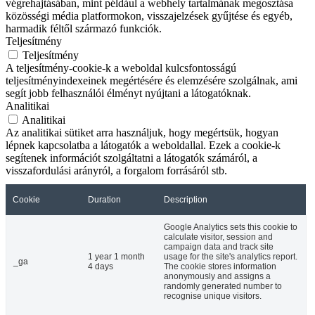
végrehajtásában, mint például a webhely tartalmának megosztása
közösségi média platformokon, visszajelzések gyűjtése és egyéb,
harmadik féltől származó funkciók.
Teljesítmény
Teljesítmény
A teljesítmény-cookie-k a weboldal kulcsfontosságú
teljesítményindexeinek megértésére és elemzésére szolgálnak, ami
segít jobb felhasználói élményt nyújtani a látogatóknak.
Analitikai
Analitikai
Az analitikai sütiket arra használjuk, hogy megértsük, hogyan
lépnek kapcsolatba a látogatók a weboldallal. Ezek a cookie-k
segítenek információt szolgáltatni a látogatók számáról, a
visszafordulási arányról, a forgalom forrásáról stb.
Cookie
Duration
Description
Google Analytics sets this cookie to
calculate visitor, session and
campaign data and track site
1 year 1 month
usage for the site's analytics report.
_ga
4 days
The cookie stores information
anonymously and assigns a
randomly generated number to
recognise unique visitors.