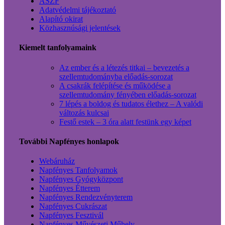
ÁSZF
Adatvédelmi tájékoztató
Alapító okirat
Közhasznúsági jelentések
Kiemelt tanfolyamaink
Az ember és a létezés titkai – bevezetés a
szellemtudományba előadás-sorozat
A csakrák felépítése és működése a
szellemtudomány fényében előadás-sorozat
7 lépés a boldog és tudatos élethez – A valódi
változás kulcsai
Festő estek – 3 óra alatt festünk egy képet
További Napfényes honlapok
Webáruház
Napfényes Tanfolyamok
Napfényes Gyógyközpont
Napfényes Étterem
Napfényes Rendezvényterem
Napfényes Cukrászat
Napfényes Fesztivál
Napfényes Művészeti Műhely