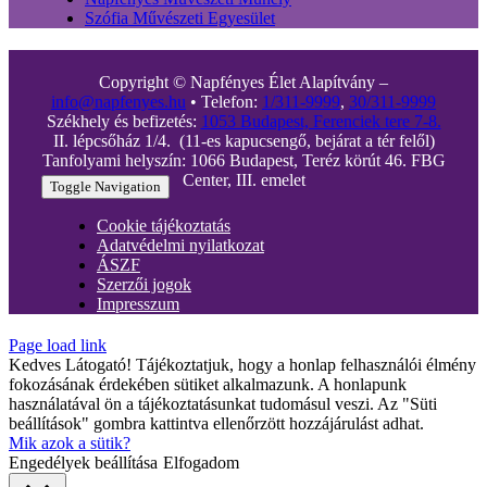
Szófia Művészeti Egyesület
Copyright © Napfényes Élet Alapítvány –
info@napfenyes.hu
• Telefon:
1/311-9999
,
30/311-9999
Székhely és befizetés:
1053 Budapest, Ferenciek tere 7-8.
II. lépcsőház 1/4. (11-es kapucsengő, bejárat a tér felől)
Tanfolyami helyszín: 1066 Budapest, Teréz körút 46. FBG
Center, III. emelet
Toggle Navigation
Cookie tájékoztatás
Adatvédelmi nyilatkozat
ÁSZF
Szerzői jogok
Impresszum
Page load link
Kedves Látogató! Tájékoztatjuk, hogy a honlap felhasználói élmény
fokozásának érdekében sütiket alkalmazunk. A honlapunk
használatával ön a tájékoztatásunkat tudomásul veszi. Az "Süti
beállítások" gombra kattintva ellenőrzött hozzájárulást adhat.
Mik azok a sütik?
Engedélyek beállítása
Elfogadom