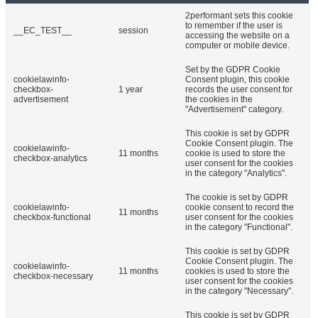
2performant sets this cookie
to remember if the user is
__EC_TEST__
session
accessing the website on a
computer or mobile device.
Set by the GDPR Cookie
cookielawinfo-
Consent plugin, this cookie
checkbox-
1 year
records the user consent for
advertisement
the cookies in the
"Advertisement" category.
This cookie is set by GDPR
Cookie Consent plugin. The
cookielawinfo-
11 months
cookie is used to store the
checkbox-analytics
user consent for the cookies
in the category "Analytics".
The cookie is set by GDPR
cookielawinfo-
cookie consent to record the
11 months
checkbox-functional
user consent for the cookies
in the category "Functional".
This cookie is set by GDPR
Cookie Consent plugin. The
cookielawinfo-
11 months
cookies is used to store the
checkbox-necessary
user consent for the cookies
in the category "Necessary".
This cookie is set by GDPR