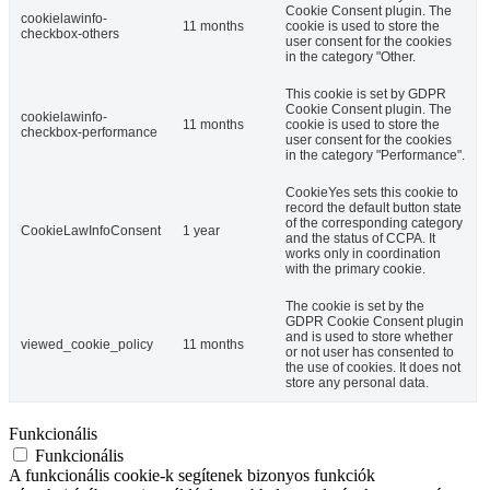
Cookie Consent plugin. The
cookielawinfo-
11 months
cookie is used to store the
checkbox-others
user consent for the cookies
in the category "Other.
This cookie is set by GDPR
Cookie Consent plugin. The
cookielawinfo-
11 months
cookie is used to store the
checkbox-performance
user consent for the cookies
in the category "Performance".
CookieYes sets this cookie to
record the default button state
of the corresponding category
CookieLawInfoConsent
1 year
and the status of CCPA. It
works only in coordination
with the primary cookie.
The cookie is set by the
GDPR Cookie Consent plugin
and is used to store whether
viewed_cookie_policy
11 months
or not user has consented to
the use of cookies. It does not
store any personal data.
Funkcionális
Funkcionális
A funkcionális cookie-k segítenek bizonyos funkciók