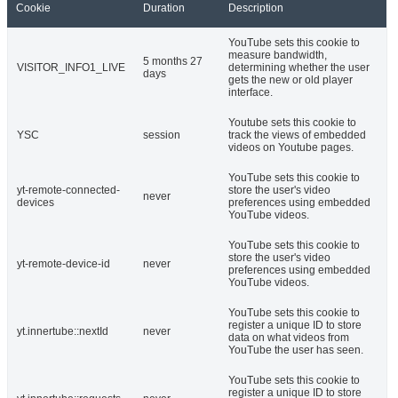
Cookie
Duration
Description
YouTube sets this cookie to
measure bandwidth,
5 months 27
VISITOR_INFO1_LIVE
determining whether the user
days
gets the new or old player
interface.
Youtube sets this cookie to
YSC
session
track the views of embedded
videos on Youtube pages.
YouTube sets this cookie to
yt-remote-connected-
store the user's video
never
devices
preferences using embedded
YouTube videos.
YouTube sets this cookie to
store the user's video
yt-remote-device-id
never
preferences using embedded
YouTube videos.
YouTube sets this cookie to
register a unique ID to store
yt.innertube::nextId
never
data on what videos from
YouTube the user has seen.
YouTube sets this cookie to
register a unique ID to store