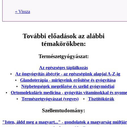
« Vissza
További előadások az alábbi
témakörökben:
Természetgyógyászat:
Az egészséges táplálkozás
•
Az öngyógyítás ábécéje - az egészségünk alapjai A-Z-ig
•
Glandoterápia - mirigyeink erősítése és gyógyítása
•
Népbetegségek megelőzése és szelíd gyógymódjai
•
Ortomolekuláris medicina - gyógyítás vitaminokkal és nyom
•
Természetgyógyászat (vegyes)
•
Tisztítókúrák
Szellemtudomány:
"Isten, áldd meg a magyart..." - gondolatok a magyarság múltjáról