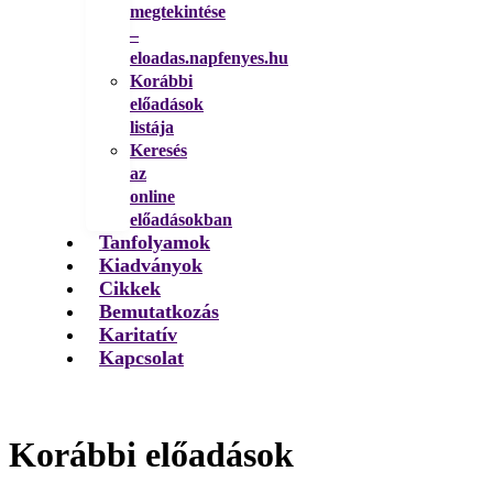
megtekintése
–
eloadas.napfenyes.hu
Korábbi
előadások
listája
Keresés
az
online
előadásokban
Tanfolyamok
Kiadványok
Cikkek
Bemutatkozás
Karitatív
Kapcsolat
Korábbi előadások