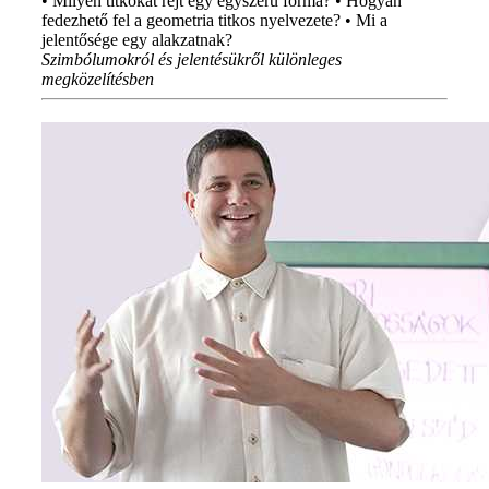
• Milyen titkokat rejt egy egyszerű forma? • Hogyan
fedezhető fel a geometria titkos nyelvezete? • Mi a
jelentősége egy alakzatnak?
Szimbólumokról és jelentésükről különleges
megközelítésben