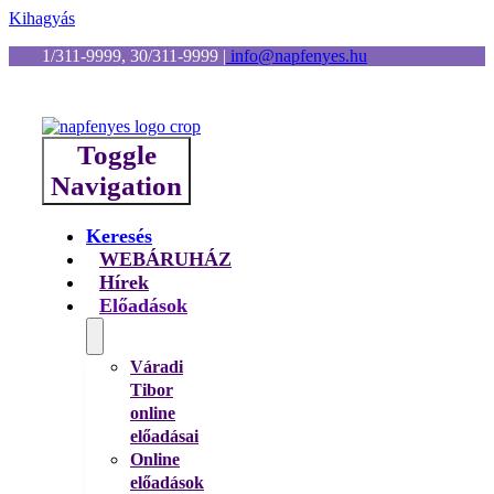
Kihagyás
1/311-9999, 30/311-9999
|
info@napfenyes.hu
Toggle
Navigation
Keresés
WEBÁRUHÁZ
Hírek
Előadások
Váradi
Tibor
online
előadásai
Online
előadások