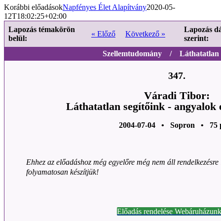
Korábbi előadások
Napfényes Élet Alapítvány
2020-05-
12T18:02:25+02:00
Lapozás témakörön
Lapozás d
« Előző
Következő »
belül:
szerint:
Szellemtudomány / Láthatatlan s
347.
Váradi Tibor:
Láthatatlan segítőink - angyalok
2004-07-04 • Sopron • 75 
Ehhez az előadáshoz még egyelőre még nem áll rendelkezésre l
folyamatosan készítjük!
Előadás rendelése Webáruházunk