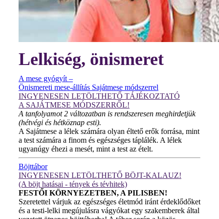
Lelkiség, önismeret
A mese gyógyít –
Önismereti mese-állítás Sajátmese módszerrel
INGYENESEN LETÖLTHETŐ TÁJÉKOZTATÓ
A SAJÁTMESE MÓDSZERRŐL!
A tanfolyamot 2 változatban is rendszeresen meghirdetjük
(hétvégi és hétköznap esti).
A Sajátmese a lélek számára olyan éltető erők forrása, mint
a test számára a finom és egészséges táplálék. A lélek
ugyanúgy éhezi a mesét, mint a test az ételt.
Böjttábor
INGYENESEN LETÖLTHETŐ BÖJT-KALAUZ!
(A böjt hatásai - tények és tévhitek)
FESTŐI KÖRNYEZETBEN, A PILISBEN!
Szeretettel várjuk az egészséges életmód iránt érdeklődőket
és a testi-lelki megújulásra vágyókat egy szakemberek által