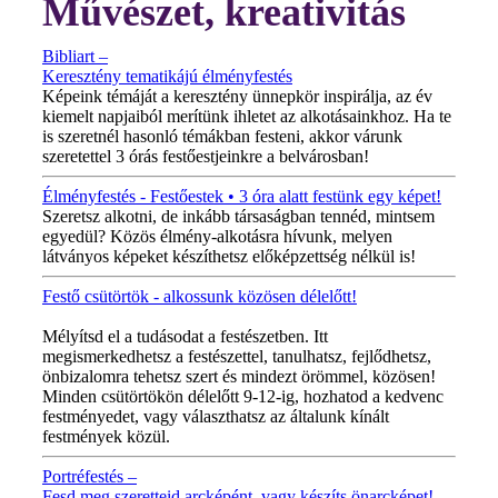
Művészet, kreativitás
Bibliart –
Keresztény tematikájú élményfestés
Képeink témáját a keresztény ünnepkör inspirálja, az év
kiemelt napjaiból merítünk ihletet az alkotásainkhoz. Ha te
is szeretnél hasonló témákban festeni, akkor várunk
szeretettel 3 órás festőestjeinkre a belvárosban!
Élményfestés - Festőestek • 3 óra alatt festünk egy képet!
Szeretsz alkotni, de inkább társaságban tennéd, mintsem
egyedül? Közös élmény-alkotásra hívunk, melyen
látványos képeket készíthetsz előképzettség nélkül is!
Festő csütörtök - alkossunk közösen délelőtt!
MINDEN CSÜTÖRTÖKÖN!
Mélyítsd el a tudásodat a festészetben. Itt
megismerkedhetsz a festészettel, tanulhatsz, fejlődhetsz,
önbizalomra tehetsz szert és mindezt örömmel, közösen!
Minden csütörtökön délelőtt 9-12-ig, hozhatod a kedvenc
festményedet, vagy választhatsz az általunk kínált
festmények közül.
Portréfestés –
Fesd meg szeretteid arcképént, vagy készíts önarcképet!