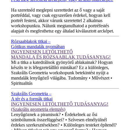
ÚJ VIDEÓ!
Ha szeretnéd meglepni szerettedet az ő vagy a saját
portréddal, vagy csak egyszerűen érdekel, hogyan kell
portrét festeni, akkor várunk szeretettel 2 alkalmas
workshopunkra. Nálunk megtanulhatod a portréfestés
alapjait és megfesthetsz egy általad kiválasztott arcképet.
Rózsaablakok titkai –
Gótikus mandalák nyomában
INGYENESEN LETÖLTHETŐ
MANDALA ÉS RÓZSAABLAK TUDÁSANYAG!
Mi a titka a katedrálisok gyönyörű ablakainak? Hogyan
készíts te is lélegzetelállító mintákat? Ez a különleges,
Szakrális Geometria workshopunk betekintést nyújt a
mandalák lenyűgöző világába. Tudomány • Művészet •
Spiritualitás
Szakrális Geometria –
A tér és a formák titkai
INGYENESEN LETÖLTHETŐ TUDÁSANYAG!
(Szakrális geometria elemzés)
Lenyűgöznek a piramisok? • Érdekelnek az ősi
szimbólumok összefüggései? • Szívesen elmélyülnél
érdekes szerkesztésekben? • Különleges testeket építenél?