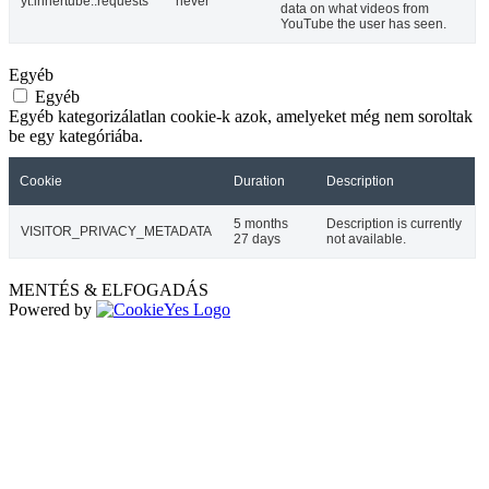
yt.innertube::requests
never
data on what videos from
YouTube the user has seen.
Egyéb
Egyéb
Egyéb kategorizálatlan cookie-k azok, amelyeket még nem soroltak
be egy kategóriába.
Cookie
Duration
Description
5 months
Description is currently
VISITOR_PRIVACY_METADATA
27 days
not available.
MENTÉS & ELFOGADÁS
Powered by