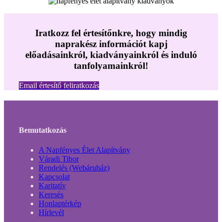
Iratkozz fel értesítőnkre, hogy mindig
naprakész információt kapj
előadásainkról, kiadványainkról és induló
tanfolyamainkról!
Email értesítő feliratkozás
Bemutatkozás
A Napfényes Élet Alapítvány
Váradi Tibor
Rendelés (Webáruház)
Kapcsolat
Karitatív
Keresés
Honlaptérkép
Hírlevél