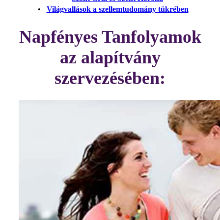
•
Világvallások a szellemtudomány tükrében
Napfényes Tanfolyamok
az alapítvány
szervezésében: