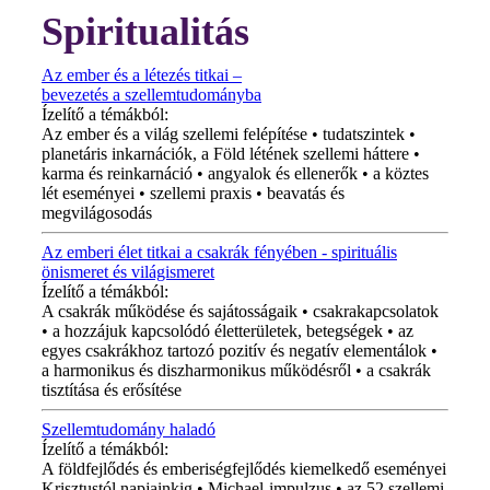
Spiritualitás
Az ember és a létezés titkai –
bevezetés a szellemtudományba
Ízelítő a témákból:
Az ember és a világ szellemi felépítése • tudatszintek •
planetáris inkarnációk, a Föld létének szellemi háttere •
karma és reinkarnáció • angyalok és ellenerők • a köztes
lét eseményei • szellemi praxis • beavatás és
megvilágosodás
Az emberi élet titkai a csakrák fényében - spirituális
önismeret és világismeret
Ízelítő a témákból:
A csakrák működése és sajátosságaik • csakrakapcsolatok
• a hozzájuk kapcsolódó életterületek, betegségek • az
egyes csakrákhoz tartozó pozitív és negatív elementálok •
a harmonikus és diszharmonikus működésről • a csakrák
tisztítása és erősítése
Szellemtudomány haladó
Ízelítő a témákból:
A földfejlődés és emberiségfejlődés kiemelkedő eseményei
Krisztustól napjainkig • Michael-impulzus • az 52 szellemi