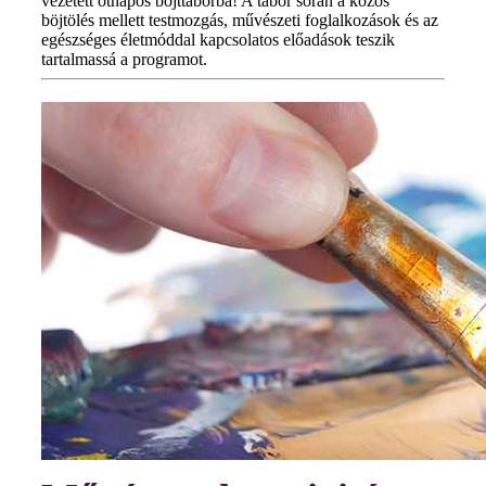
vezetett ötnapos böjttáborba! A tábor során a közös
böjtölés mellett testmozgás, művészeti foglalkozások és az
egészséges életmóddal kapcsolatos előadások teszik
tartalmassá a programot.