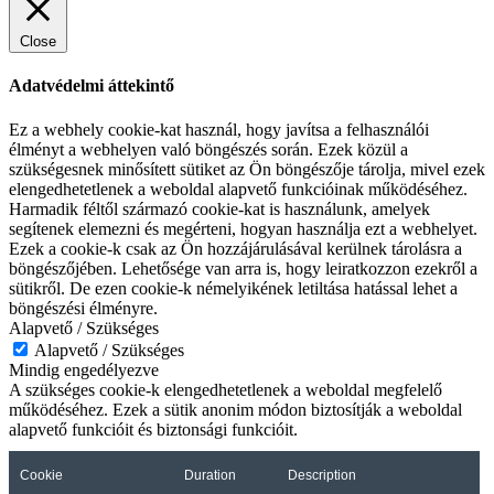
Close
Adatvédelmi áttekintő
Ez a webhely cookie-kat használ, hogy javítsa a felhasználói
élményt a webhelyen való böngészés során. Ezek közül a
szükségesnek minősített sütiket az Ön böngészője tárolja, mivel ezek
elengedhetetlenek a weboldal alapvető funkcióinak működéséhez.
Harmadik féltől származó cookie-kat is használunk, amelyek
segítenek elemezni és megérteni, hogyan használja ezt a webhelyet.
Ezek a cookie-k csak az Ön hozzájárulásával kerülnek tárolásra a
böngészőjében. Lehetősége van arra is, hogy leiratkozzon ezekről a
sütikről. De ezen cookie-k némelyikének letiltása hatással lehet a
böngészési élményre.
Alapvető / Szükséges
Alapvető / Szükséges
Mindig engedélyezve
A szükséges cookie-k elengedhetetlenek a weboldal megfelelő
működéséhez. Ezek a sütik anonim módon biztosítják a weboldal
alapvető funkcióit és biztonsági funkcióit.
Cookie
Duration
Description