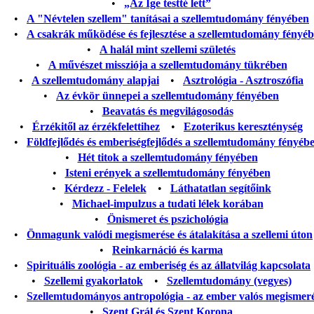
•
„Az Ige testté lett”
•
A "Névtelen szellem" tanításai a szellemtudomány fényében
•
A csakrák működése és fejlesztése a szellemtudomány fényé
•
A halál mint szellemi születés
•
A művészet missziója a szellemtudomány tükrében
•
A szellemtudomány alapjai
•
Asztrológia - Asztroszófia
•
Az évkör ünnepei a szellemtudomány fényében
•
Beavatás és megvilágosodás
•
Érzékitől az érzékfelettihez
•
Ezoterikus kereszténység
•
Földfejlődés és emberiségfejlődés a szellemtudomány fényéb
•
Hét titok a szellemtudomány fényében
•
Isteni erények a szellemtudomány fényében
•
Kérdezz - Felelek
•
Láthatatlan segítőink
•
Michael-impulzus a tudati lélek korában
•
Önismeret és pszichológia
•
Önmagunk valódi megismerése és átalakítása a szellemi úton
•
Reinkarnáció és karma
•
Spirituális zoológia - az emberiség és az állatvilág kapcsolata
•
Szellemi gyakorlatok
•
Szellemtudomány (vegyes)
•
Szellemtudományos antropológia - az ember valós megismer
•
Szent Grál és Szent Korona