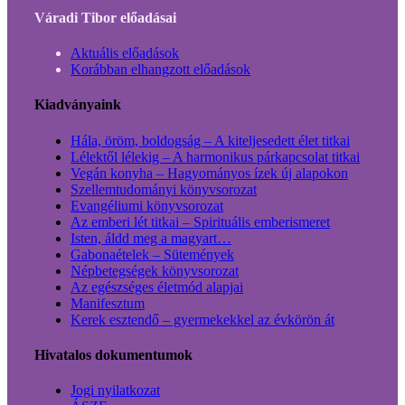
Váradi Tibor előadásai
Aktuális előadások
Korábban elhangzott előadások
Kiadványaink
Hála, öröm, boldogság – A kiteljesedett élet titkai
Lélektől lélekig – A harmonikus párkapcsolat titkai
Vegán konyha – Hagyományos ízek új alapokon
Szellemtudományi könyvsorozat
Evangéliumi könyvsorozat
Az emberi lét titkai – Spirituális emberismeret
Isten, áldd meg a magyart…
Gabonaételek – Sütemények
Népbetegségek könyvsorozat
Az egészséges életmód alapjai
Manifesztum
Kerek esztendő – gyermekekkel az évkörön át
Hivatalos dokumentumok
Jogi nyilatkozat