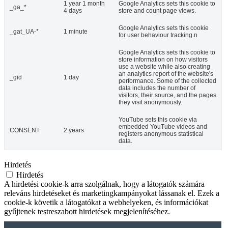
1 year 1 month
Google Analytics sets this cookie to
_ga_*
4 days
store and count page views.
Google Analytics sets this cookie
_gat_UA-*
1 minute
for user behaviour tracking.n
Google Analytics sets this cookie to
store information on how visitors
use a website while also creating
an analytics report of the website's
_gid
1 day
performance. Some of the collected
data includes the number of
visitors, their source, and the pages
they visit anonymously.
YouTube sets this cookie via
embedded YouTube videos and
CONSENT
2 years
registers anonymous statistical
data.
Hirdetés
Hirdetés
A hirdetési cookie-k arra szolgálnak, hogy a látogatók számára
releváns hirdetéseket és marketingkampányokat lássanak el. Ezek a
cookie-k követik a látogatókat a webhelyeken, és információkat
gyűjtenek testreszabott hirdetések megjelenítéséhez.