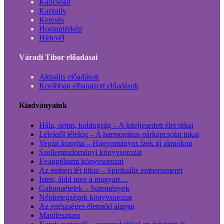
Kapcsolat
Karitatív
Keresés
Honlaptérkép
Hírlevél
Váradi Tibor előadásai
Aktuális előadások
Korábban elhangzott előadások
Kiadványaink
Hála, öröm, boldogság – A kiteljesedett élet titkai
Lélektől lélekig – A harmonikus párkapcsolat titkai
Vegán konyha – Hagyományos ízek új alapokon
Szellemtudományi könyvsorozat
Evangéliumi könyvsorozat
Az emberi lét titkai – Spirituális emberismeret
Isten, áldd meg a magyart…
Gabonaételek – Sütemények
Népbetegségek könyvsorozat
Az egészséges életmód alapjai
Manifesztum