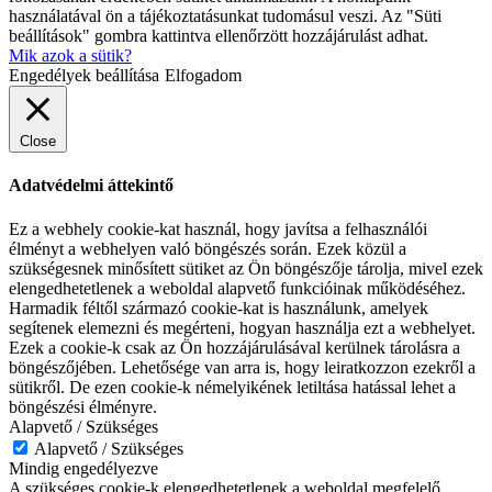
használatával ön a tájékoztatásunkat tudomásul veszi. Az "Süti
beállítások" gombra kattintva ellenőrzött hozzájárulást adhat.
Mik azok a sütik?
Engedélyek beállítása
Elfogadom
Close
Adatvédelmi áttekintő
Ez a webhely cookie-kat használ, hogy javítsa a felhasználói
élményt a webhelyen való böngészés során. Ezek közül a
szükségesnek minősített sütiket az Ön böngészője tárolja, mivel ezek
elengedhetetlenek a weboldal alapvető funkcióinak működéséhez.
Harmadik féltől származó cookie-kat is használunk, amelyek
segítenek elemezni és megérteni, hogyan használja ezt a webhelyet.
Ezek a cookie-k csak az Ön hozzájárulásával kerülnek tárolásra a
böngészőjében. Lehetősége van arra is, hogy leiratkozzon ezekről a
sütikről. De ezen cookie-k némelyikének letiltása hatással lehet a
böngészési élményre.
Alapvető / Szükséges
Alapvető / Szükséges
Mindig engedélyezve
A szükséges cookie-k elengedhetetlenek a weboldal megfelelő