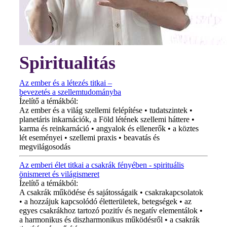
Spiritualitás
Az ember és a létezés titkai –
bevezetés a szellemtudományba
Ízelítő a témákból:
Az ember és a világ szellemi felépítése • tudatszintek •
planetáris inkarnációk, a Föld létének szellemi háttere •
karma és reinkarnáció • angyalok és ellenerők • a köztes
lét eseményei • szellemi praxis • beavatás és
megvilágosodás
Az emberi élet titkai a csakrák fényében - spirituális
önismeret és világismeret
Ízelítő a témákból:
A csakrák működése és sajátosságaik • csakrakapcsolatok
• a hozzájuk kapcsolódó életterületek, betegségek • az
egyes csakrákhoz tartozó pozitív és negatív elementálok •
a harmonikus és diszharmonikus működésről • a csakrák