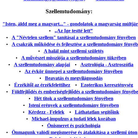
Szellemtudomány:
"Isten, áldd meg a magyart..." - gondolatok a magyarság múltjáról
•
„Az Ige testté lett”
•
A "Névtelen szellem" tanításai a szellemtudomány fényében
•
A csakrák működése és fejlesztése a szellemtudomány fényé
•
A halál mint szellemi születés
•
A művészet missziója a szellemtudomány tükrében
•
A szellemtudomány alapjai
•
Asztrológia - Asztroszófia
•
Az évkör ünnepei a szellemtudomány fényében
•
Beavatás és megvilágosodás
•
Érzékitől az érzékfelettihez
•
Ezoterikus kereszténység
•
Földfejlődés és emberiségfejlődés a szellemtudomány fényéb
•
Hét titok a szellemtudomány fényében
•
Isteni erények a szellemtudomány fényében
•
Kérdezz - Felelek
•
Láthatatlan segítőink
•
Michael-impulzus a tudati lélek korában
•
Önismeret és pszichológia
•
Önmagunk valódi megismerése és átalakítása a szellemi úton