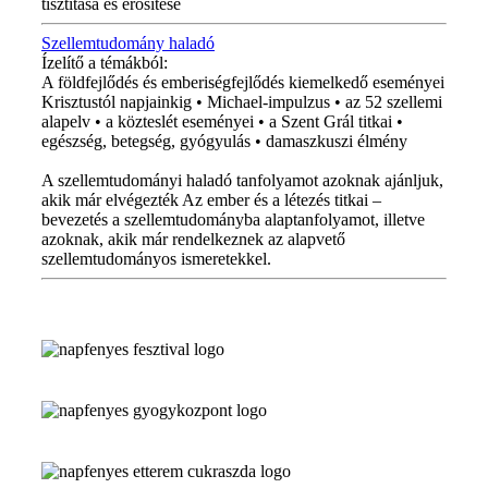
tisztítása és erősítése
Szellemtudomány haladó
Ízelítő a témákból:
A földfejlődés és emberiségfejlődés kiemelkedő eseményei
Krisztustól napjainkig • Michael-impulzus • az 52 szellemi
alapelv • a közteslét eseményei • a Szent Grál titkai •
egészség, betegség, gyógyulás • damaszkuszi élmény
A szellemtudományi haladó tanfolyamot azoknak ajánljuk,
akik már elvégezték Az ember és a létezés titkai –
bevezetés a szellemtudományba alaptanfolyamot, illetve
azoknak, akik már rendelkeznek az alapvető
szellemtudományos ismeretekkel.