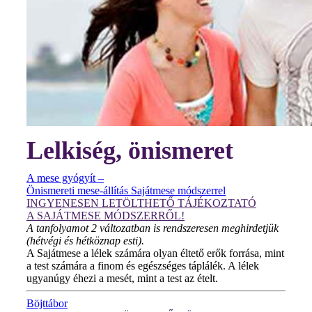
Lelkiség, önismeret
A mese gyógyít –
Önismereti mese-állítás Sajátmese módszerrel
INGYENESEN LETÖLTHETŐ TÁJÉKOZTATÓ
A SAJÁTMESE MÓDSZERRŐL!
A tanfolyamot 2 változatban is rendszeresen meghirdetjük
(hétvégi és hétköznap esti).
A Sajátmese a lélek számára olyan éltető erők forrása, mint
a test számára a finom és egészséges táplálék. A lélek
ugyanúgy éhezi a mesét, mint a test az ételt.
Böjttábor