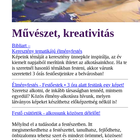
Művészet, kreativitás
Bibliart –
Keresztény tematikájú élményfestés
Képeink témáját a keresztény ünnepkör inspirálja, az év
kiemelt napjaiból merítünk ihletet az alkotásainkhoz. Ha te
is szeretnél hasonló témákban festeni, akkor várunk
szeretettel 3 órás festőestjeinkre a belvárosban!
Élményfestés - Festőestek • 3 óra alatt festünk egy képet!
Szeretsz alkotni, de inkább társaságban tennéd, mintsem
egyedül? Közös élmény-alkotásra hívunk, melyen
látványos képeket készíthetsz előképzettség nélkül is!
Festő csütörtök - alkossunk közösen délelőtt!
MINDEN CSÜTÖRTÖKÖN!
Mélyítsd el a tudásodat a festészetben. Itt
megismerkedhetsz a festészettel, tanulhatsz, fejlődhetsz,
önbizalomra tehetsz szert és mindezt örömmel, közösen!