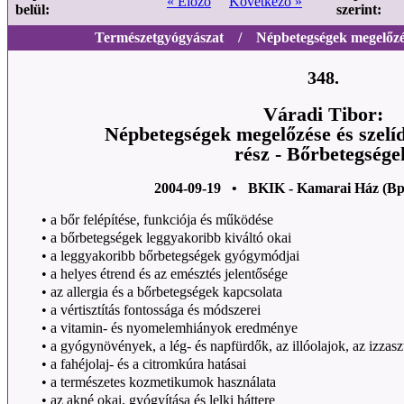
« Előző
Következő »
belül:
szerint:
Természetgyógyászat / Népbetegségek megelőzése
348.
Váradi Tibor:
Népbetegségek megelőzése és szelí
rész - Bőrbetegsége
2004-09-19 • BKIK - Kamarai Ház (Bp
•
a bőr felépítése, funkciója és működése
•
a bőrbetegségek leggyakoribb kiváltó okai
•
a leggyakoribb bőrbetegségek gyógymódjai
•
a helyes étrend és az emésztés jelentősége
•
az allergia és a bőrbetegségek kapcsolata
•
a vértisztítás fontossága és módszerei
•
a vitamin- és nyomelemhiányok eredménye
•
a gyógynövények, a lég- és napfürdők, az illóolajok, az izzasz
•
a fahéjolaj- és a citromkúra hatásai
•
a természetes kozmetikumok használata
•
az akné okai, gyógyítása és lelki háttere