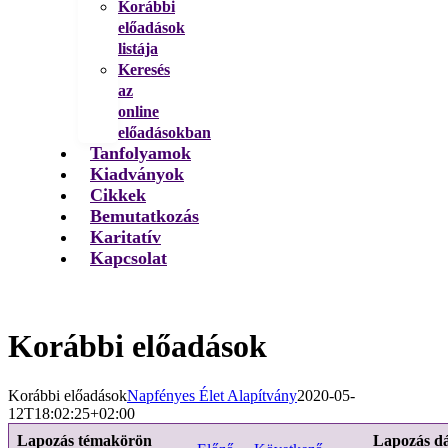
Korábbi
előadások
listája
Keresés
az
online
előadásokban
Tanfolyamok
Kiadványok
Cikkek
Bemutatkozás
Karitatív
Kapcsolat
Korábbi előadások
Korábbi előadások
Napfényes Élet Alapítvány
2020-05-
12T18:02:25+02:00
Lapozás témakörön
Lapozás d