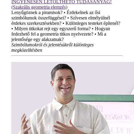
INGYENESEN LETÖLTHETŐ TUDÁSANYAG!
(Szakrális geometria elemzés)
Lenyűgöznek a piramisok? • Érdekelnek az ősi
szimbólumok összefüggései? • Szívesen elmélyülnél
érdekes szerkesztésekben? • Különleges testeket építenél?
• Milyen titkokat rejt egy egyszerű forma? • Hogyan
fedezhető fel a geometria titkos nyelvezete? • Mi a
jelentősége egy alakzatnak?
Szimbólumokról és jelentésükről különleges
megközelítésben