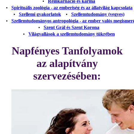
•
Reinkarnáció és karma
•
Spirituális zoológia - az emberiség és az állatvilág kapcsolata
•
Szellemi gyakorlatok
•
Szellemtudomány (vegyes)
•
Szellemtudományos antropológia - az ember valós megismer
•
Szent Grál és Szent Korona
•
Világvallások a szellemtudomány tükrében
Napfényes Tanfolyamok
az alapítvány
szervezésében: