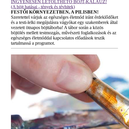
INGYENESEN LETÖLTHETŐ BÖJT-KALAUZ!
(A böjt hatásai - tények és tévhitek)
FESTŐI KÖRNYEZETBEN, A PILISBEN!
Szeretettel várjuk az egészséges életmód iránt érdeklődőket
és a testi-lelki megújulásra vágyókat egy szakemberek által
vezetett ötnapos böjttáborba! A tábor során a közös
böjtölés mellett testmozgás, művészeti foglalkozások és az
egészséges életmóddal kapcsolatos előadások teszik
tartalmassá a programot.