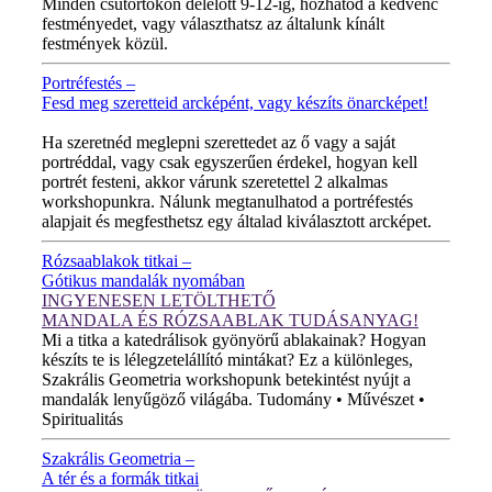
Minden csütörtökön délelőtt 9-12-ig, hozhatod a kedvenc
festményedet, vagy választhatsz az általunk kínált
festmények közül.
Portréfestés –
Fesd meg szeretteid arcképént, vagy készíts önarcképet!
ÚJ VIDEÓ!
Ha szeretnéd meglepni szerettedet az ő vagy a saját
portréddal, vagy csak egyszerűen érdekel, hogyan kell
portrét festeni, akkor várunk szeretettel 2 alkalmas
workshopunkra. Nálunk megtanulhatod a portréfestés
alapjait és megfesthetsz egy általad kiválasztott arcképet.
Rózsaablakok titkai –
Gótikus mandalák nyomában
INGYENESEN LETÖLTHETŐ
MANDALA ÉS RÓZSAABLAK TUDÁSANYAG!
Mi a titka a katedrálisok gyönyörű ablakainak? Hogyan
készíts te is lélegzetelállító mintákat? Ez a különleges,
Szakrális Geometria workshopunk betekintést nyújt a
mandalák lenyűgöző világába. Tudomány • Művészet •
Spiritualitás
Szakrális Geometria –
A tér és a formák titkai