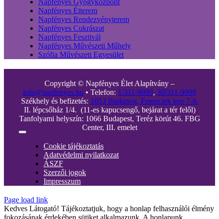
Napfényes Gyógyközpont
Napfényes Étterem
Napfényes Rendezvényterem
Napfényes Cukrászat
Napfényes Fesztivál
Napfényes Művészeti Műhely
Szófia Művészeti Egyesület
Copyright © Napfényes Élet Alapítvány –
info@napfenyes.hu
• Telefon:
1/311-9999
,
30/311-9999
Székhely és befizetés:
1053 Budapest, Ferenciek tere 7-8.
II. lépcsőház 1/4. (11-es kapucsengő, bejárat a tér felől)
Tanfolyami helyszín: 1066 Budapest, Teréz körút 46. FBG
Center, III. emelet
Toggle
Navigation
Cookie tájékoztatás
Adatvédelmi nyilatkozat
ÁSZF
Szerzői jogok
Impresszum
Page load link
Kedves Látogató! Tájékoztatjuk, hogy a honlap felhasználói élmény
fokozásának érdekében sütiket alkalmazunk. A honlapunk