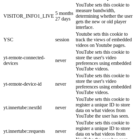
YouTube sets this cookie to
measure bandwidth,
5 months
VISITOR_INFO1_LIVE
determining whether the user
27 days
gets the new or old player
interface.
Youtube sets this cookie to
YSC
session
track the views of embedded
videos on Youtube pages.
YouTube sets this cookie to
yt-remote-connected-
store the user's video
never
devices
preferences using embedded
YouTube videos.
YouTube sets this cookie to
store the user's video
yt-remote-device-id
never
preferences using embedded
YouTube videos.
YouTube sets this cookie to
register a unique ID to store
yt.innertube::nextId
never
data on what videos from
YouTube the user has seen.
YouTube sets this cookie to
register a unique ID to store
yt.innertube::requests
never
data on what videos from