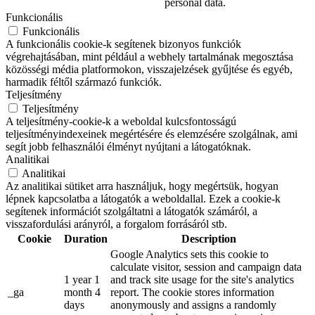
personal data.
Funkcionális
Funkcionális
A funkcionális cookie-k segítenek bizonyos funkciók
végrehajtásában, mint például a webhely tartalmának megosztása
közösségi média platformokon, visszajelzések gyűjtése és egyéb,
harmadik féltől származó funkciók.
Teljesítmény
Teljesítmény
A teljesítmény-cookie-k a weboldal kulcsfontosságú
teljesítményindexeinek megértésére és elemzésére szolgálnak, ami
segít jobb felhasználói élményt nyújtani a látogatóknak.
Analitikai
Analitikai
Az analitikai sütiket arra használjuk, hogy megértsük, hogyan
lépnek kapcsolatba a látogatók a weboldallal. Ezek a cookie-k
segítenek információt szolgáltatni a látogatók számáról, a
visszafordulási arányról, a forgalom forrásáról stb.
Cookie
Duration
Description
Google Analytics sets this cookie to
calculate visitor, session and campaign data
1 year 1
and track site usage for the site's analytics
_ga
month 4
report. The cookie stores information
days
anonymously and assigns a randomly