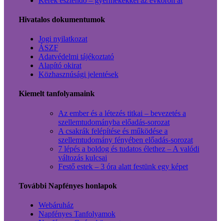
Kerek esztendő – gyermekekkel az évkörön át
Hivatalos dokumentumok
Jogi nyilatkozat
ÁSZF
Adatvédelmi tájékoztató
Alapító okirat
Közhasznúsági jelentések
Kiemelt tanfolyamaink
Az ember és a létezés titkai – bevezetés a
szellemtudományba előadás-sorozat
A csakrák felépítése és működése a
szellemtudomány fényében előadás-sorozat
7 lépés a boldog és tudatos élethez – A valódi
változás kulcsai
Festő estek – 3 óra alatt festünk egy képet
További Napfényes honlapok
Webáruház
Napfényes Tanfolyamok