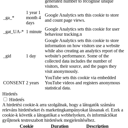
generated number to recognise unique
visitors.
1 year 1
Google Analytics sets this cookie to store
_ga_*
month 4
and count page views.
days
Google Analytics sets this cookie for user
_gat_UA-*
1 minute
behaviour tracking.n
Google Analytics sets this cookie to store
information on how visitors use a website
while also creating an analytics report of the
_gid
1 day
website's performance. Some of the
collected data includes the number of
visitors, their source, and the pages they
visit anonymously.
YouTube sets this cookie via embedded
CONSENT
2 years
YouTube videos and registers anonymous
statistical data.
Hirdetés
Hirdetés
A hirdetési cookie-k arra szolgálnak, hogy a látogatók számára
releváns hirdetéseket és marketingkampányokat lássanak el. Ezek a
cookie-k követik a látogatókat a webhelyeken, és információkat
gyűjtenek testreszabott hirdetések megjelenítéséhez.
Cookie
Duration
Description