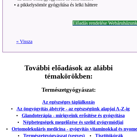
•
a pikkelysömör gyógyítása és lelki háttere
Előadás rendelése Webáruházunk
« Vissza
További előadások az alábbi
témakörökben:
Természetgyógyászat:
Az egészséges táplálkozás
•
Az öngyógyítás ábécéje - az egészségünk alapjai A-Z-ig
•
Glandoterápia - mirigyeink erősítése és gyógyítása
•
Népbetegségek megelőzése és szelíd gyógymódjai
•
Ortomolekuláris medicina - gyógyítás vitaminokkal és nyom
•
Természetgyógyászat (vegyes)
•
Tisztítókúrák