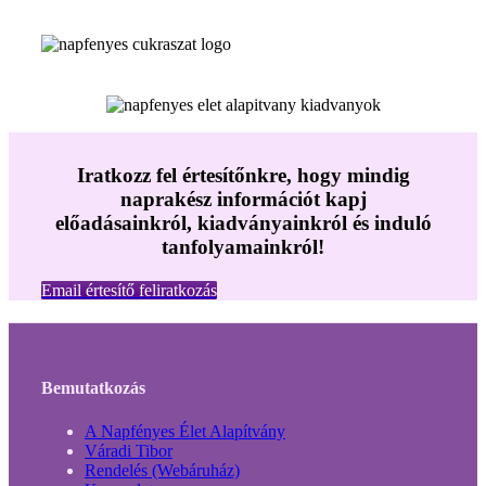
Iratkozz fel értesítőnkre, hogy mindig
naprakész információt kapj
előadásainkról, kiadványainkról és induló
tanfolyamainkról!
Email értesítő feliratkozás
Bemutatkozás
A Napfényes Élet Alapítvány
Váradi Tibor
Rendelés (Webáruház)