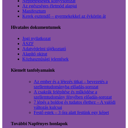
Népbetegségek könyvsorozat
Az egészséges életmód alapjai
Manifesztum
Kerek esztendő – gyermekekkel az évkörön át
Hivatalos dokumentumok
Jogi nyilatkozat
ÁSZF
Adatvédelmi tájékoztató
Alapító okirat
Közhasznúsági jelentések
Kiemelt tanfolyamaink
Az ember és a létezés titkai – bevezetés a
szellemtudományba előadás-sorozat
A csakrák felépítése és működése a
szellemtudomány fényében előadás-sorozat
7 lépés a boldog és tudatos élethez – A valódi
változás kulcsai
Festő estek – 3 óra alatt festünk egy képet
További Napfényes honlapok