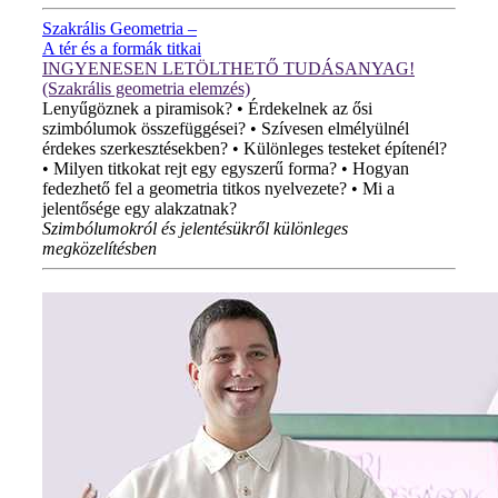
Szakrális Geometria –
A tér és a formák titkai
INGYENESEN LETÖLTHETŐ TUDÁSANYAG!
(Szakrális geometria elemzés)
Lenyűgöznek a piramisok? • Érdekelnek az ősi
szimbólumok összefüggései? • Szívesen elmélyülnél
érdekes szerkesztésekben? • Különleges testeket építenél?
• Milyen titkokat rejt egy egyszerű forma? • Hogyan
fedezhető fel a geometria titkos nyelvezete? • Mi a
jelentősége egy alakzatnak?
Szimbólumokról és jelentésükről különleges
megközelítésben