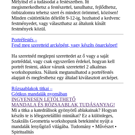
Mélyítsd el a tudásodat a festészetben. Itt
megismerkedhetsz a festészettel, tanulhatsz, fejlődhetsz,
önbizalomra tehetsz szert és mindezt örömmel, közösen!
Minden csütörtökön délelőtt 9-12-ig, hozhatod a kedvenc
festményedet, vagy választhatsz az általunk kínált
festmények közül.
Portréfestés –
Fesd meg szeretteid arcképént, vagy készíts önarcképet!
ÚJ VIDEÓ!
Ha szeretnéd meglepni szerettedet az ő vagy a saját
portréddal, vagy csak egyszerűen érdekel, hogyan kell
portrét festeni, akkor várunk szeretettel 2 alkalmas
workshopunkra. Nálunk megtanulhatod a portréfestés
alapjait és megfesthetsz egy általad kiválasztott arcképet.
Rózsaablakok titkai –
Gótikus mandalák nyomában
INGYENESEN LETÖLTHETŐ
MANDALA ÉS RÓZSAABLAK TUDÁSANYAG!
Mi a titka a katedrálisok gyönyörű ablakainak? Hogyan
készíts te is lélegzetelállító mintákat? Ez a különleges,
Szakrális Geometria workshopunk betekintést nyújt a
mandalák lenyűgöző világába. Tudomány • Művészet •
Spiritualitás