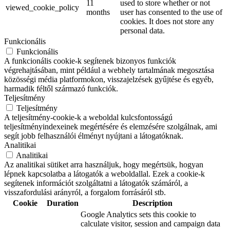
11
used to store whether or not
viewed_cookie_policy
months
user has consented to the use of
cookies. It does not store any
personal data.
Funkcionális
Funkcionális
A funkcionális cookie-k segítenek bizonyos funkciók
végrehajtásában, mint például a webhely tartalmának megosztása
közösségi média platformokon, visszajelzések gyűjtése és egyéb,
harmadik féltől származó funkciók.
Teljesítmény
Teljesítmény
A teljesítmény-cookie-k a weboldal kulcsfontosságú
teljesítményindexeinek megértésére és elemzésére szolgálnak, ami
segít jobb felhasználói élményt nyújtani a látogatóknak.
Analitikai
Analitikai
Az analitikai sütiket arra használjuk, hogy megértsük, hogyan
lépnek kapcsolatba a látogatók a weboldallal. Ezek a cookie-k
segítenek információt szolgáltatni a látogatók számáról, a
visszafordulási arányról, a forgalom forrásáról stb.
Cookie
Duration
Description
Google Analytics sets this cookie to
calculate visitor, session and campaign data