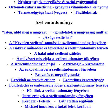
•
Népbetegségek megelőzése és szelíd gyógymódjai
•
Ortomolekuláris medicina - gyógyítás vitaminokkal és nyom
•
Természetgyógyászat (vegyes)
•
Tisztítókúrák
Szellemtudomány:
"Isten, áldd meg a magyart..." - gondolatok a magyarság múltjáról
•
„Az Ige testté lett”
•
A "Névtelen szellem" tanításai a szellemtudomány fényében
•
A csakrák működése és fejlesztése a szellemtudomány fényé
•
A halál mint szellemi születés
•
A művészet missziója a szellemtudomány tükrében
•
A szellemtudomány alapjai
•
Asztrológia - Asztroszófia
•
Az évkör ünnepei a szellemtudomány fényében
•
Beavatás és megvilágosodás
•
Érzékitől az érzékfelettihez
•
Ezoterikus kereszténység
•
Földfejlődés és emberiségfejlődés a szellemtudomány fényéb
•
Hét titok a szellemtudomány fényében
•
Isteni erények a szellemtudomány fényében
•
Kérdezz - Felelek
•
Láthatatlan segítőink
•
Michael-impulzus a tudati lélek korában