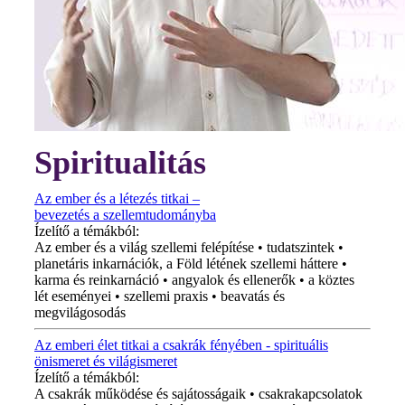
Spiritualitás
Az ember és a létezés titkai –
bevezetés a szellemtudományba
Ízelítő a témákból:
Az ember és a világ szellemi felépítése • tudatszintek •
planetáris inkarnációk, a Föld létének szellemi háttere •
karma és reinkarnáció • angyalok és ellenerők • a köztes
lét eseményei • szellemi praxis • beavatás és
megvilágosodás
Az emberi élet titkai a csakrák fényében - spirituális
önismeret és világismeret
Ízelítő a témákból:
A csakrák működése és sajátosságaik • csakrakapcsolatok