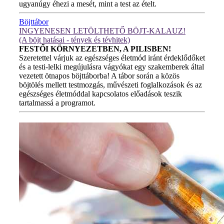
ugyanúgy éhezi a mesét, mint a test az ételt.
Böjttábor
INGYENESEN LETÖLTHETŐ BÖJT-KALAUZ!
(A böjt hatásai - tények és tévhitek)
FESTŐI KÖRNYEZETBEN, A PILISBEN!
Szeretettel várjuk az egészséges életmód iránt érdeklődőket
és a testi-lelki megújulásra vágyókat egy szakemberek által
vezetett ötnapos böjttáborba! A tábor során a közös
böjtölés mellett testmozgás, művészeti foglalkozások és az
egészséges életmóddal kapcsolatos előadások teszik
tartalmassá a programot.