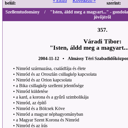
« Előző
Következő »
belül:
szerint:
Szellemtudomány / "Isten, áldd meg a magyart..." - gondolato
jövőjéről
357.
Váradi Tibor:
"Isten, áldd meg a magyart...
2004-11-12 • Almássy Téri Szabadidőközpon
•
Nimród származása, családfája és élete
•
Nimród és az Oroszlán csillagkép kapcsolata
•
Nimród és az Orion kapcsolata
•
a Bika csillagkép szellemi jelentősége
•
Nimród küldetése
•
a kard, a korona és a gyűrű szimbolikája
•
Nimród, az építő
•
Nimród és a Bölcsek Köve
•
Nimród a magyar néphagyományban
•
a Magyar Szent Korona és Nimród
•
Nimród és az írás