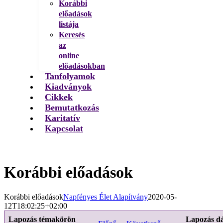
Korábbi
előadások
listája
Keresés
az
online
előadásokban
Tanfolyamok
Kiadványok
Cikkek
Bemutatkozás
Karitatív
Kapcsolat
Korábbi előadások
Korábbi előadások
Napfényes Élet Alapítvány
2020-05-
12T18:02:25+02:00
Lapozás témakörön
Lapozás d