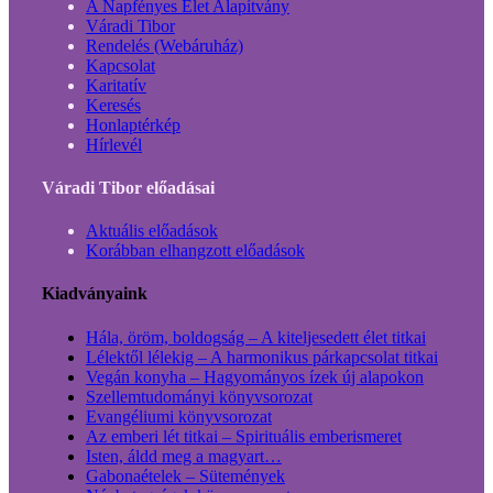
A Napfényes Élet Alapítvány
Váradi Tibor
Rendelés (Webáruház)
Kapcsolat
Karitatív
Keresés
Honlaptérkép
Hírlevél
Váradi Tibor előadásai
Aktuális előadások
Korábban elhangzott előadások
Kiadványaink
Hála, öröm, boldogság – A kiteljesedett élet titkai
Lélektől lélekig – A harmonikus párkapcsolat titkai
Vegán konyha – Hagyományos ízek új alapokon
Szellemtudományi könyvsorozat
Evangéliumi könyvsorozat
Az emberi lét titkai – Spirituális emberismeret
Isten, áldd meg a magyart…
Gabonaételek – Sütemények