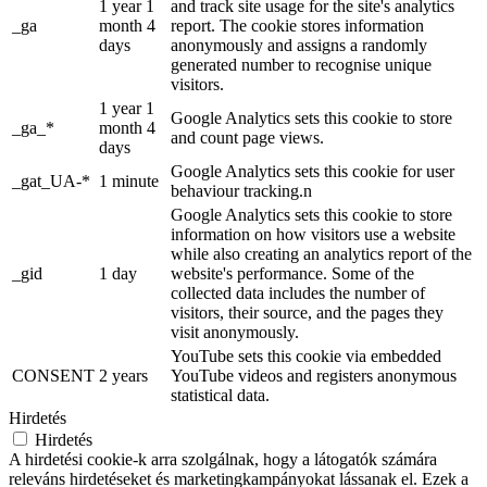
1 year 1
and track site usage for the site's analytics
_ga
month 4
report. The cookie stores information
days
anonymously and assigns a randomly
generated number to recognise unique
visitors.
1 year 1
Google Analytics sets this cookie to store
_ga_*
month 4
and count page views.
days
Google Analytics sets this cookie for user
_gat_UA-*
1 minute
behaviour tracking.n
Google Analytics sets this cookie to store
information on how visitors use a website
while also creating an analytics report of the
_gid
1 day
website's performance. Some of the
collected data includes the number of
visitors, their source, and the pages they
visit anonymously.
YouTube sets this cookie via embedded
CONSENT
2 years
YouTube videos and registers anonymous
statistical data.
Hirdetés
Hirdetés
A hirdetési cookie-k arra szolgálnak, hogy a látogatók számára
releváns hirdetéseket és marketingkampányokat lássanak el. Ezek a