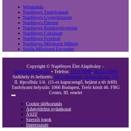
Webáruház
Napfényes Tanfolyamok
Napfényes Gyógyközpont
Napfényes Étterem
Napfényes Rendezvényterem
Napfényes Cukrászat
Napfényes Fesztivál
Napfényes Művészeti Műhely
Szófia Művészeti Egyesület
Copyright © Napfényes Élet Alapítvány –
info@napfenyes.hu
• Telefon:
1/311-9999
,
30/311-9999
Székhely és befizetés:
1053 Budapest, Ferenciek tere 7-8.
II. lépcsőház 1/4. (11-es kapucsengő, bejárat a tér felől)
Tanfolyami helyszín: 1066 Budapest, Teréz körút 46. FBG
Center, III. emelet
Toggle
Navigation
Cookie tájékoztatás
Adatvédelmi nyilatkozat
ÁSZF
Szerzői jogok
Impresszum