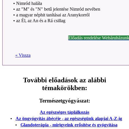
•
Nimród halála
•
az "M" és "N" betű jelentése Nimród nevében
•
a magyar néphit tanításai az Aranykorról
•
az Él, az An és a Rá csillag
Előadás rendelése Webáruházunk
« Vissza
További előadások az alábbi
témakörökben:
Természetgyógyászat:
Az egészséges táplálkozás
•
Az öngyógyítás ábécéje - az egészségünk alapjai A-Z-ig
•
Glandoterápia - mirigyeink erősítése és gyógyítása