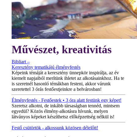
Művészet, kreativitás
Bibliart –
Keresztény tematikájú élményfestés
Képeink témáját a keresztény ünnepkör inspirálja, az év
kiemelt napjaiból merítünk ihletet az alkotásainkhoz. Ha te
is szeretnél hasonló témákban festeni, akkor várunk
szeretettel 3 órás festőestjeinkre a belvárosban!
Élményfestés - Festőestek • 3 óra alatt festünk egy képet!
Szeretsz alkotni, de inkább társaságban tennéd, mintsem
egyedül? Közös élmény-alkotásra hívunk, melyen
látványos képeket készíthetsz előképzettség nélkül is!
Festő csütörtök - alkossunk közösen délelőtt!
MINDEN CSÜTÖRTÖKÖN!