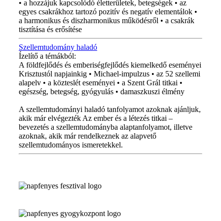
• a hozzájuk kapcsolódó életterületek, betegségek • az
egyes csakrákhoz tartozó pozitív és negatív elementálok •
a harmonikus és diszharmonikus működésről • a csakrák
tisztítása és erősítése
Szellemtudomány haladó
Ízelítő a témákból:
A földfejlődés és emberiségfejlődés kiemelkedő eseményei
Krisztustól napjainkig • Michael-impulzus • az 52 szellemi
alapelv • a közteslét eseményei • a Szent Grál titkai •
egészség, betegség, gyógyulás • damaszkuszi élmény
A szellemtudományi haladó tanfolyamot azoknak ajánljuk,
akik már elvégezték Az ember és a létezés titkai –
bevezetés a szellemtudományba alaptanfolyamot, illetve
azoknak, akik már rendelkeznek az alapvető
szellemtudományos ismeretekkel.