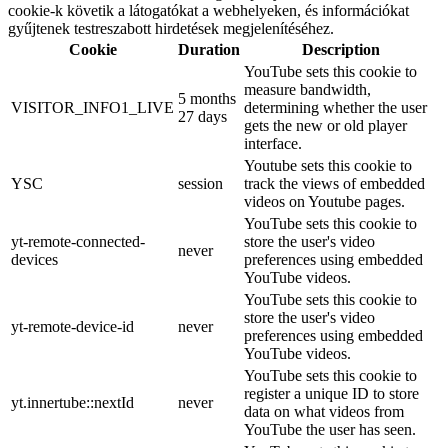
cookie-k követik a látogatókat a webhelyeken, és információkat
gyűjtenek testreszabott hirdetések megjelenítéséhez.
Cookie
Duration
Description
YouTube sets this cookie to
measure bandwidth,
5 months
VISITOR_INFO1_LIVE
determining whether the user
27 days
gets the new or old player
interface.
Youtube sets this cookie to
YSC
session
track the views of embedded
videos on Youtube pages.
YouTube sets this cookie to
yt-remote-connected-
store the user's video
never
devices
preferences using embedded
YouTube videos.
YouTube sets this cookie to
store the user's video
yt-remote-device-id
never
preferences using embedded
YouTube videos.
YouTube sets this cookie to
register a unique ID to store
yt.innertube::nextId
never
data on what videos from
YouTube the user has seen.