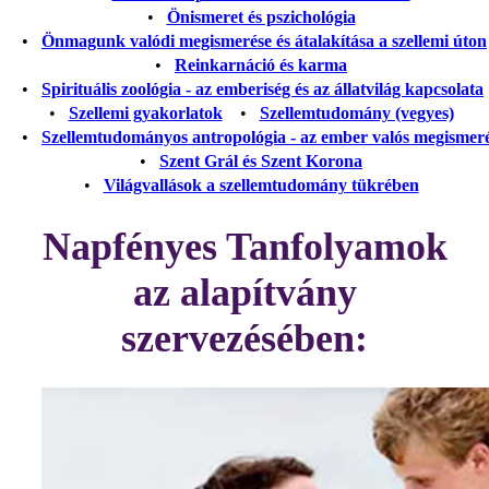
•
Önismeret és pszichológia
•
Önmagunk valódi megismerése és átalakítása a szellemi úton
•
Reinkarnáció és karma
•
Spirituális zoológia - az emberiség és az állatvilág kapcsolata
•
Szellemi gyakorlatok
•
Szellemtudomány (vegyes)
•
Szellemtudományos antropológia - az ember valós megismer
•
Szent Grál és Szent Korona
•
Világvallások a szellemtudomány tükrében
Napfényes Tanfolyamok
az alapítvány
szervezésében: