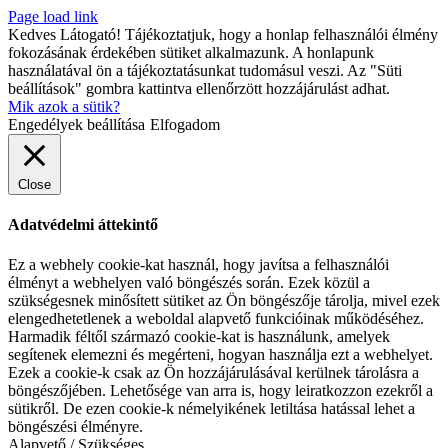
Page load link
Kedves Látogató! Tájékoztatjuk, hogy a honlap felhasználói élmény
fokozásának érdekében sütiket alkalmazunk. A honlapunk
használatával ön a tájékoztatásunkat tudomásul veszi. Az "Süti
beállítások" gombra kattintva ellenőrzött hozzájárulást adhat.
Mik azok a sütik?
Engedélyek beállítása
Elfogadom
Close
Adatvédelmi áttekintő
Ez a webhely cookie-kat használ, hogy javítsa a felhasználói
élményt a webhelyen való böngészés során. Ezek közül a
szükségesnek minősített sütiket az Ön böngészője tárolja, mivel ezek
elengedhetetlenek a weboldal alapvető funkcióinak működéséhez.
Harmadik féltől származó cookie-kat is használunk, amelyek
segítenek elemezni és megérteni, hogyan használja ezt a webhelyet.
Ezek a cookie-k csak az Ön hozzájárulásával kerülnek tárolásra a
böngészőjében. Lehetősége van arra is, hogy leiratkozzon ezekről a
sütikről. De ezen cookie-k némelyikének letiltása hatással lehet a
böngészési élményre.
Alapvető / Szükséges