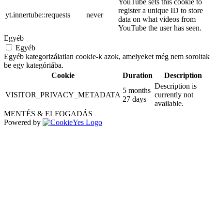
YouTube sets this cookie to
register a unique ID to store
yt.innertube::requests
never
data on what videos from
YouTube the user has seen.
Egyéb
Egyéb
Egyéb kategorizálatlan cookie-k azok, amelyeket még nem soroltak
be egy kategóriába.
Cookie
Duration
Description
Description is
5 months
VISITOR_PRIVACY_METADATA
currently not
27 days
available.
MENTÉS & ELFOGADÁS
Powered by