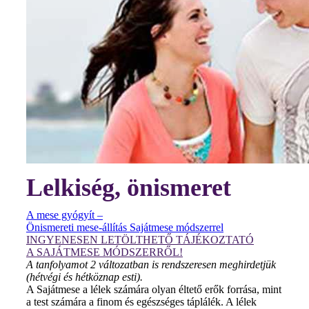
Lelkiség, önismeret
A mese gyógyít –
Önismereti mese-állítás Sajátmese módszerrel
INGYENESEN LETÖLTHETŐ TÁJÉKOZTATÓ
A SAJÁTMESE MÓDSZERRŐL!
A tanfolyamot 2 változatban is rendszeresen meghirdetjük
(hétvégi és hétköznap esti).
A Sajátmese a lélek számára olyan éltető erők forrása, mint
a test számára a finom és egészséges táplálék. A lélek