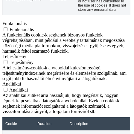
or not user has consented to
the use of cookies. It does not
store any personal data.
Funkcionális
Funkcionális
A funkcionális cookie-k segítenek bizonyos funkciók
végrehajtásában, mint például a webhely tartalmának megosztása
közösségi média platformokon, visszajelzések gyűjtése és egyéb,
harmadik féltől származó funkciók.
Teljesítmény
Teljesítmény
A teljesítmény-cookie-k a weboldal kulcsfontosságú
teljesítményindexeinek megértésére és elemzésére szolgálnak, ami
segít jobb felhasználói élményt nyújtani a látogatóknak.
Analitikai
Analitikai
Az analitikai sütiket arra használjuk, hogy megértsük, hogyan
lépnek kapcsolatba a látogatók a weboldallal. Ezek a cookie-k
segítenek információt szolgáltatni a látogatók számáról, a
visszafordulási arányról, a forgalom forrásáról stb.
Cookie
Duration
Description