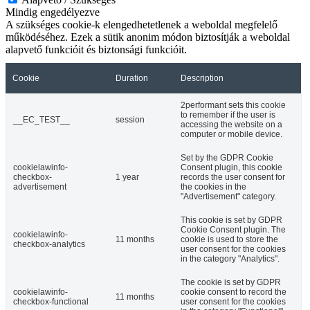
Mindig engedélyezve
A szükséges cookie-k elengedhetetlenek a weboldal megfelelő
működéséhez. Ezek a sütik anonim módon biztosítják a weboldal
alapvető funkcióit és biztonsági funkcióit.
Cookie
Duration
Description
2performant sets this cookie
to remember if the user is
__EC_TEST__
session
accessing the website on a
computer or mobile device.
Set by the GDPR Cookie
cookielawinfo-
Consent plugin, this cookie
checkbox-
1 year
records the user consent for
advertisement
the cookies in the
"Advertisement" category.
This cookie is set by GDPR
Cookie Consent plugin. The
cookielawinfo-
11 months
cookie is used to store the
checkbox-analytics
user consent for the cookies
in the category "Analytics".
The cookie is set by GDPR
cookielawinfo-
cookie consent to record the
11 months
checkbox-functional
user consent for the cookies