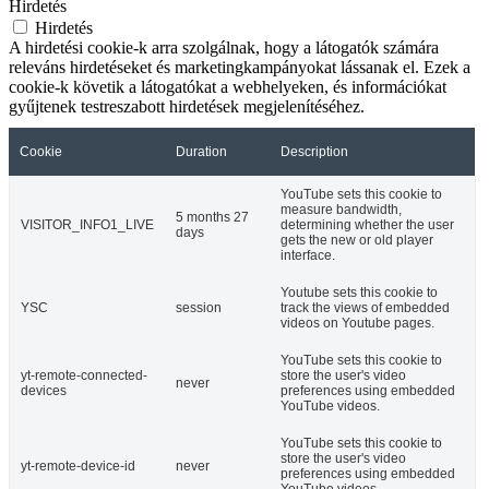
Hirdetés
Hirdetés
A hirdetési cookie-k arra szolgálnak, hogy a látogatók számára
releváns hirdetéseket és marketingkampányokat lássanak el. Ezek a
cookie-k követik a látogatókat a webhelyeken, és információkat
gyűjtenek testreszabott hirdetések megjelenítéséhez.
Cookie
Duration
Description
YouTube sets this cookie to
measure bandwidth,
5 months 27
VISITOR_INFO1_LIVE
determining whether the user
days
gets the new or old player
interface.
Youtube sets this cookie to
YSC
session
track the views of embedded
videos on Youtube pages.
YouTube sets this cookie to
yt-remote-connected-
store the user's video
never
devices
preferences using embedded
YouTube videos.
YouTube sets this cookie to
store the user's video
yt-remote-device-id
never
preferences using embedded
YouTube videos.