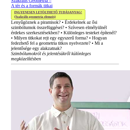
Szakrális Geometria –
A tér és a formák titkai
INGYENESEN LETÖLTHETŐ TUDÁSANYAG!
(Szakrális geometria elemzés)
Lenyűgöznek a piramisok? • Érdekelnek az ősi
szimbólumok összefüggései? • Szívesen elmélyülnél
érdekes szerkesztésekben? • Különleges testeket építenél?
• Milyen titkokat rejt egy egyszerű forma? • Hogyan
fedezhető fel a geometria titkos nyelvezete? • Mi a
jelentősége egy alakzatnak?
Szimbólumokról és jelentésükről különleges
megközelítésben