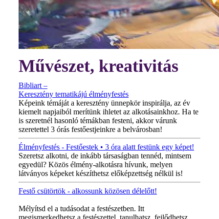
Művészet, kreativitás
Bibliart –
Keresztény tematikájú élményfestés
Képeink témáját a keresztény ünnepkör inspirálja, az év
kiemelt napjaiból merítünk ihletet az alkotásainkhoz. Ha te
is szeretnél hasonló témákban festeni, akkor várunk
szeretettel 3 órás festőestjeinkre a belvárosban!
Élményfestés - Festőestek • 3 óra alatt festünk egy képet!
Szeretsz alkotni, de inkább társaságban tennéd, mintsem
egyedül? Közös élmény-alkotásra hívunk, melyen
látványos képeket készíthetsz előképzettség nélkül is!
Festő csütörtök - alkossunk közösen délelőtt!
MINDEN CSÜTÖRTÖKÖN!
Mélyítsd el a tudásodat a festészetben. Itt
megismerkedhetsz a festészettel, tanulhatsz, fejlődhetsz,