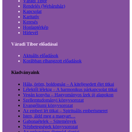
Váradi Tibor
Rendelés (Webáruház)
Kapcsolat
Karitatív
Keresés
Honlaptérkép
Hírlevél
Váradi Tibor előadásai
Aktuális előadások
Korábban elhangzott előadások
Kiadványaink
Hála, öröm, boldogság – A kiteljesedett élet titkai
Lélektől lélekig – A harmonikus párkapcsolat titkai
Vegán konyha – Hagyományos ízek új alapokon
Szellemtudományi könyvsorozat
Evangéliumi könyvsorozat
Az emberi lét titkai – Spirituális emberismeret
Isten, áldd meg a magyart…
Gabonaételek – Sütemények
Népbetegségek könyvsorozat
Az egészséges életmód alapjai