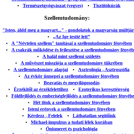
•
Természetgyógyászat (vegyes)
•
Tisztítókúrák
Szellemtudomány:
"Isten, áldd meg a magyart..." - gondolatok a magyarság múltjáról
•
„Az Ige testté lett”
•
A "Névtelen szellem" tanításai a szellemtudomány fényében
•
A csakrák működése és fejlesztése a szellemtudomány fényé
•
A halál mint szellemi születés
•
A művészet missziója a szellemtudomány tükrében
•
A szellemtudomány alapjai
•
Asztrológia - Asztroszófia
•
Az évkör ünnepei a szellemtudomány fényében
•
Beavatás és megvilágosodás
•
Érzékitől az érzékfelettihez
•
Ezoterikus kereszténység
•
Földfejlődés és emberiségfejlődés a szellemtudomány fényéb
•
Hét titok a szellemtudomány fényében
•
Isteni erények a szellemtudomány fényében
•
Kérdezz - Felelek
•
Láthatatlan segítőink
•
Michael-impulzus a tudati lélek korában
•
Önismeret és pszichológia