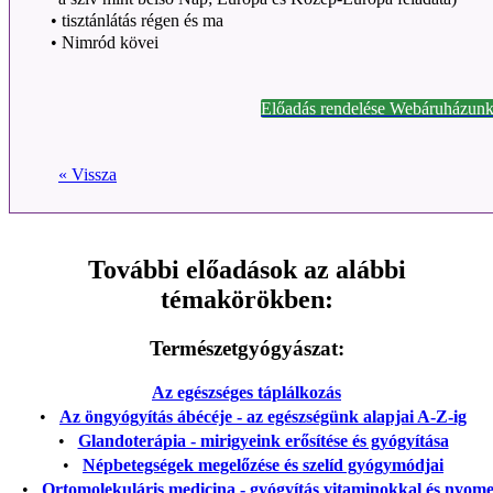
•
tisztánlátás régen és ma
•
Nimród kövei
Előadás rendelése Webáruházunk
« Vissza
További előadások az alábbi
témakörökben:
Természetgyógyászat:
Az egészséges táplálkozás
•
Az öngyógyítás ábécéje - az egészségünk alapjai A-Z-ig
•
Glandoterápia - mirigyeink erősítése és gyógyítása
•
Népbetegségek megelőzése és szelíd gyógymódjai
•
Ortomolekuláris medicina - gyógyítás vitaminokkal és nyom