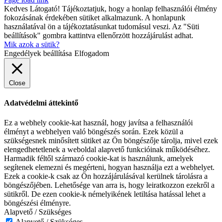
Kedves Látogató! Tájékoztatjuk, hogy a honlap felhasználói élmény
fokozásának érdekében sütiket alkalmazunk. A honlapunk
használatával ön a tájékoztatásunkat tudomásul veszi. Az "Süti
beállítások" gombra kattintva ellenőrzött hozzájárulást adhat.
Mik azok a sütik?
Engedélyek beállítása
Elfogadom
Close
Adatvédelmi áttekintő
Ez a webhely cookie-kat használ, hogy javítsa a felhasználói
élményt a webhelyen való böngészés során. Ezek közül a
szükségesnek minősített sütiket az Ön böngészője tárolja, mivel ezek
elengedhetetlenek a weboldal alapvető funkcióinak működéséhez.
Harmadik féltől származó cookie-kat is használunk, amelyek
segítenek elemezni és megérteni, hogyan használja ezt a webhelyet.
Ezek a cookie-k csak az Ön hozzájárulásával kerülnek tárolásra a
böngészőjében. Lehetősége van arra is, hogy leiratkozzon ezekről a
sütikről. De ezen cookie-k némelyikének letiltása hatással lehet a
böngészési élményre.
Alapvető / Szükséges
Alapvető / Szükséges