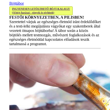
Böjttábor
INGYENESEN LETÖLTHETŐ BÖJT-KALAUZ!
(A böjt hatásai - tények és tévhitek)
FESTŐI KÖRNYEZETBEN, A PILISBEN!
Szeretettel várjuk az egészséges életmód iránt érdeklődőket
és a testi-lelki megújulásra vágyókat egy szakemberek által
vezetett ötnapos böjttáborba! A tábor során a közös
böjtölés mellett testmozgás, művészeti foglalkozások és az
egészséges életmóddal kapcsolatos előadások teszik
tartalmassá a programot.