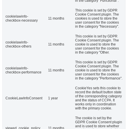
in the category "Functional".
This cookie is set by GDPR
Cookie Consent plugin. The
cookielawinfo-
11 months
cookies is used to store the
checkbox-necessary
user consent for the cookies
in the category "Necessary".
This cookie is set by GDPR
Cookie Consent plugin. The
cookielawinfo-
11 months
cookie is used to store the
checkbox-others
user consent for the cookies
in the category "Other.
This cookie is set by GDPR
Cookie Consent plugin. The
cookielawinfo-
11 months
cookie is used to store the
checkbox-performance
user consent for the cookies
in the category "Performance".
CookieYes sets this cookie to
record the default button state
of the corresponding category
CookieLawInfoConsent
1 year
and the status of CCPA. It
works only in coordination
with the primary cookie.
The cookie is set by the
GDPR Cookie Consent plugin
and is used to store whether
viewed_cookie_policy
11 months