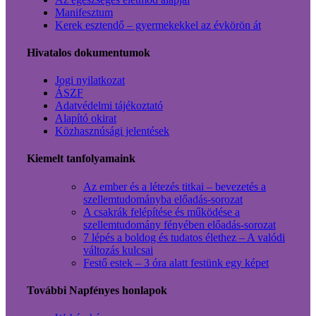
Manifesztum
Kerek esztendő – gyermekekkel az évkörön át
Hivatalos dokumentumok
Jogi nyilatkozat
ÁSZF
Adatvédelmi tájékoztató
Alapító okirat
Közhasznúsági jelentések
Kiemelt tanfolyamaink
Az ember és a létezés titkai – bevezetés a
szellemtudományba előadás-sorozat
A csakrák felépítése és működése a
szellemtudomány fényében előadás-sorozat
7 lépés a boldog és tudatos élethez – A valódi
változás kulcsai
Festő estek – 3 óra alatt festünk egy képet
További Napfényes honlapok