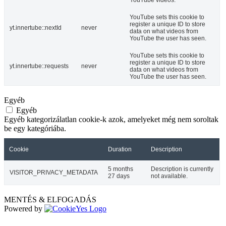
YouTube sets this cookie to
register a unique ID to store
yt.innertube::nextId
never
data on what videos from
YouTube the user has seen.
YouTube sets this cookie to
register a unique ID to store
yt.innertube::requests
never
data on what videos from
YouTube the user has seen.
Egyéb
Egyéb
Egyéb kategorizálatlan cookie-k azok, amelyeket még nem soroltak
be egy kategóriába.
Cookie
Duration
Description
5 months
Description is currently
VISITOR_PRIVACY_METADATA
27 days
not available.
MENTÉS & ELFOGADÁS
Powered by