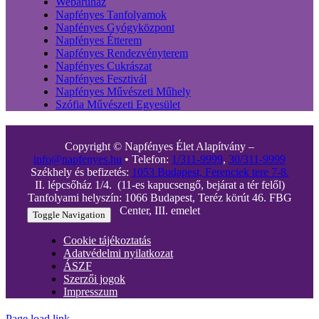
Webáruház
Napfényes Tanfolyamok
Napfényes Gyógyközpont
Napfényes Étterem
Napfényes Rendezvényterem
Napfényes Cukrászat
Napfényes Fesztivál
Napfényes Művészeti Műhely
Szófia Művészeti Egyesület
Copyright © Napfényes Élet Alapítvány –
info@napfenyes.hu
• Telefon:
1/311-9999
,
30/311-9999
Székhely és befizetés:
1053 Budapest, Ferenciek tere 7-8.
II. lépcsőház 1/4. (11-es kapucsengő, bejárat a tér felől)
Tanfolyami helyszín: 1066 Budapest, Teréz körút 46. FBG
Center, III. emelet
Toggle Navigation
Cookie tájékoztatás
Adatvédelmi nyilatkozat
ÁSZF
Szerzői jogok
Impresszum
Page load link