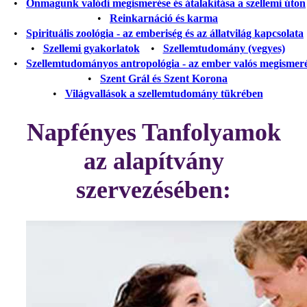
•
Önmagunk valódi megismerése és átalakítása a szellemi úton
•
Reinkarnáció és karma
•
Spirituális zoológia - az emberiség és az állatvilág kapcsolata
•
Szellemi gyakorlatok
•
Szellemtudomány (vegyes)
•
Szellemtudományos antropológia - az ember valós megismer
•
Szent Grál és Szent Korona
•
Világvallások a szellemtudomány tükrében
Napfényes Tanfolyamok
az alapítvány
szervezésében: