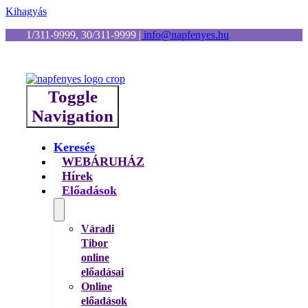
Kihagyás
1/311-9999, 30/311-9999
|
info@napfenyes.hu
Toggle
Navigation
Keresés
WEBÁRUHÁZ
Hírek
Előadások
Váradi
Tibor
online
előadásai
Online
előadások