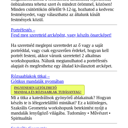
önbizalomra tehetsz szert és mindezt örömmel, közösen!
Minden csütörtökön délelőtt 9-12-ig, hozhatod a kedvenc
festményedet, vagy választhatsz az általunk kínált
festmények közül.
Portréfestés –
Fesd meg szeretteid arcképént, vagy készíts önarcképet!
ÚJ VIDEÓ!
Ha szeretnéd meglepni szerettedet az ő vagy a saját
portréddal, vagy csak egyszerűen érdekel, hogyan kell
portrét festeni, akkor várunk szeretettel 2 alkalmas
workshopunkra. Nálunk megtanulhatod a portréfestés
alapjait és megfesthetsz egy általad kiválasztott arcképet.
Rózsaablakok titkai –
Gótikus mandalák nyomában
INGYENESEN LETÖLTHETŐ
MANDALA ÉS RÓZSAABLAK TUDÁSANYAG!
Mi a titka a katedrálisok gyönyörű ablakainak? Hogyan
készíts te is lélegzetelállító mintákat? Ez a különleges,
Szakrális Geometria workshopunk betekintést nyújt a
mandalák lenyűgöző világába. Tudomány • Művészet •
Spiritualitás