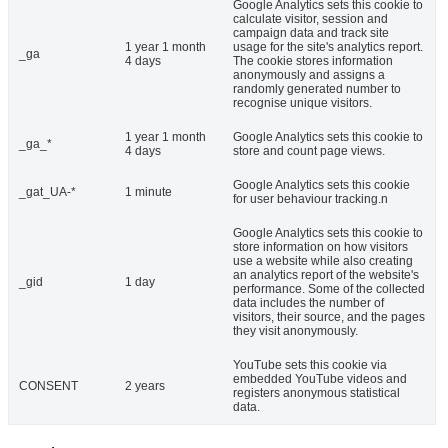
Google Analytics sets this cookie to
calculate visitor, session and
campaign data and track site
1 year 1 month
usage for the site's analytics report.
_ga
4 days
The cookie stores information
anonymously and assigns a
randomly generated number to
recognise unique visitors.
1 year 1 month
Google Analytics sets this cookie to
_ga_*
4 days
store and count page views.
Google Analytics sets this cookie
_gat_UA-*
1 minute
for user behaviour tracking.n
Google Analytics sets this cookie to
store information on how visitors
use a website while also creating
an analytics report of the website's
_gid
1 day
performance. Some of the collected
data includes the number of
visitors, their source, and the pages
they visit anonymously.
YouTube sets this cookie via
embedded YouTube videos and
CONSENT
2 years
registers anonymous statistical
data.