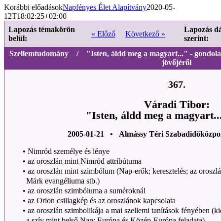
Korábbi előadások
Napfényes Élet Alapítvány
2020-05-
12T18:02:25+02:00
Lapozás témakörön
Lapozás d
« Előző
Következő »
belül:
szerint:
Szellemtudomány / "Isten, áldd meg a magyart..." - gondolato
jövőjéről
367.
Váradi Tibor:
"Isten, áldd meg a magyart...
2005-01-21 • Almássy Téri Szabadidőközpo
•
Nimród személye és lénye
•
az oroszlán mint Nimród attribútuma
•
az oroszlán mint szimbólum (Nap-erők; keresztelés; az oroszlá
Márk evangéliuma stb.)
•
az oroszlán szimbóluma a suméroknál
•
az Orion csillagkép és az oroszlánok kapcsolata
•
az oroszlán szimbolikája a mai szellemi tanítások fényében (k
a szív mint belső Nap; Európa és Közép-Európa feladata)