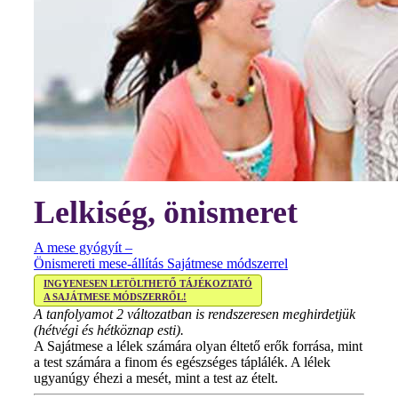
Lelkiség, önismeret
A mese gyógyít –
Önismereti mese-állítás Sajátmese módszerrel
INGYENESEN LETÖLTHETŐ TÁJÉKOZTATÓ
A SAJÁTMESE MÓDSZERRŐL!
A tanfolyamot 2 változatban is rendszeresen meghirdetjük
(hétvégi és hétköznap esti).
A Sajátmese a lélek számára olyan éltető erők forrása, mint
a test számára a finom és egészséges táplálék. A lélek
ugyanúgy éhezi a mesét, mint a test az ételt.