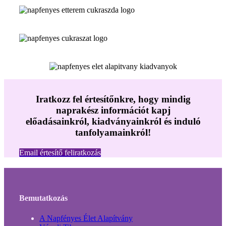
Iratkozz fel értesítőnkre, hogy mindig
naprakész információt kapj
előadásainkról, kiadványainkról és induló
tanfolyamainkról!
Email értesítő feliratkozás
Bemutatkozás
A Napfényes Élet Alapítvány