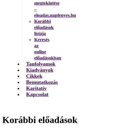
megtekintése
–
eloadas.napfenyes.hu
Korábbi
előadások
listája
Keresés
az
online
előadásokban
Tanfolyamok
Kiadványok
Cikkek
Bemutatkozás
Karitatív
Kapcsolat
Korábbi előadások