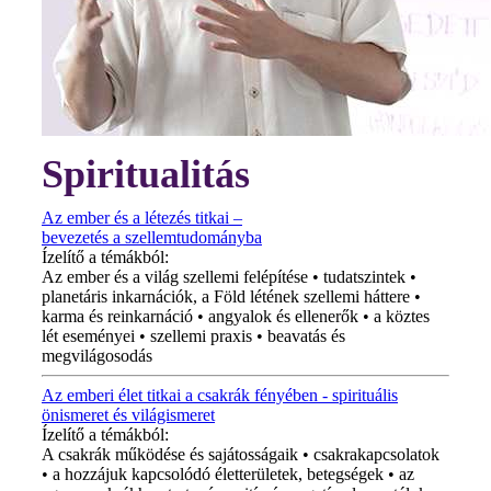
Spiritualitás
Az ember és a létezés titkai –
bevezetés a szellemtudományba
Ízelítő a témákból:
Az ember és a világ szellemi felépítése • tudatszintek •
planetáris inkarnációk, a Föld létének szellemi háttere •
karma és reinkarnáció • angyalok és ellenerők • a köztes
lét eseményei • szellemi praxis • beavatás és
megvilágosodás
Az emberi élet titkai a csakrák fényében - spirituális
önismeret és világismeret
Ízelítő a témákból:
A csakrák működése és sajátosságaik • csakrakapcsolatok
• a hozzájuk kapcsolódó életterületek, betegségek • az