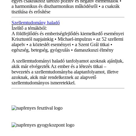
egyes csakrákhoz tartozó pozitív és negatív elementálok •
a harmonikus és diszharmonikus működésről • a csakrák
tisztítása és erősítése
Szellemtudomány haladó
Ízelítő a témákból:
A földfejlődés és emberiségfejlődés kiemelkedő eseményei
Krisztustól napjainkig • Michael-impulzus • az 52 szellemi
alapelv • a közteslét eseményei • a Szent Grál titkai •
egészség, betegség, gyógyulás • damaszkuszi élmény
A szellemtudományi haladó tanfolyamot azoknak ajánljuk,
akik már elvégezték Az ember és a létezés titkai –
bevezetés a szellemtudományba alaptanfolyamot, illetve
azoknak, akik már rendelkeznek az alapvető
szellemtudományos ismeretekkel.