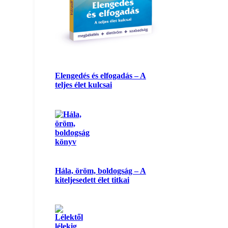
Elengedés és elfogadás – A
teljes élet kulcsai
Hála, öröm, boldogság – A
kiteljesedett élet titkai