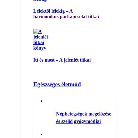
Lélektől lélekig –
A
harmonikus párkapcsolat titkai
Itt és most – A jelenlét titkai
Egészséges életmód
Népbetegségek megelőzése
és szelíd gyógymódjai