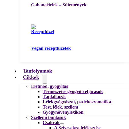
Gabonaételek – Sütemények
Vegán receptfüzetek
Tanfolyamok
Cikkek
Életmód, gyógyítás
Természetes gyógyító eljárások
Táplálkozás
Lélekgyógyászat, pszichoszomatika
Test, lélek, szellem
Gyógynövénylexikon
Szellemi tanítások
Csakrák
A Szívcsakra felélesztése