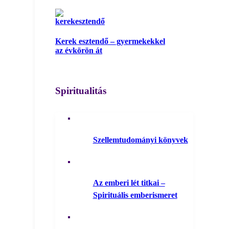
Kerek esztendő – gyermekekkel
az évkörön át
Spiritualitás
Szellemtudományi könyvek
Az emberi lét titkai –
Spirituális emberismeret