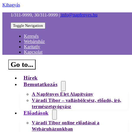
Kihagyás
1/311-9999, 30/311-9999
|
info@napfenyes.hu
Toggle Navigation
Keresés
Webáruház
Karitatív
Kapcsolat
Go to...
Hírek
Bemutatkozás
A Napfényes Élet Alapítvány
Váradi Tibor – vallásbölcsész, előadó, író,
természetgyógyász
Előadások
Váradi Tibor online előadásai a
Webáruházunkban