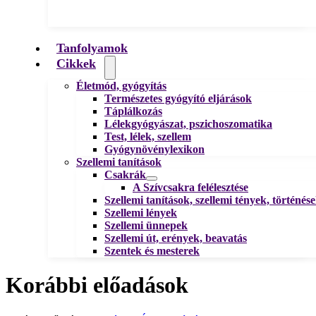
Tanfolyamok
Cikkek
Életmód, gyógyítás
Természetes gyógyító eljárások
Táplálkozás
Lélekgyógyászat, pszichoszomatika
Test, lélek, szellem
Gyógynövénylexikon
Szellemi tanítások
Csakrák
A Szívcsakra felélesztése
Szellemi tanítások, szellemi tények, történés
Szellemi lények
Szellemi ünnepek
Szellemi út, erények, beavatás
Szentek és mesterek
Korábbi előadások