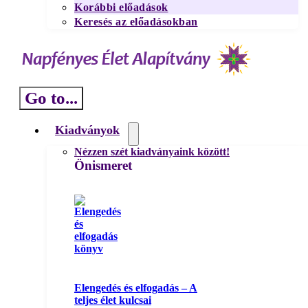
Korábbi előadások
Keresés az előadásokban
Go to...
Kiadványok
Nézzen szét kiadványaink között!
Önismeret
Elengedés és elfogadás – A
teljes élet kulcsai