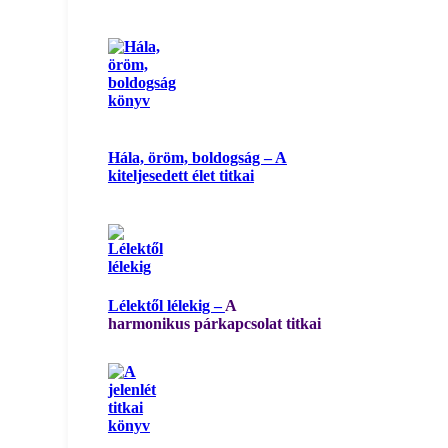
Hála, öröm, boldogság – A
kiteljesedett élet titkai
Lélektől lélekig –
A
harmonikus párkapcsolat titkai