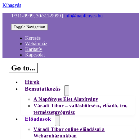
Kihagyás
1/311-9999, 30/311-9999
|
info@napfenyes.hu
Toggle Navigation
Keresés
Webáruház
Karitatív
Kapcsolat
Go to...
Hírek
Bemutatkozás
A Napfényes Élet Alapítvány
Váradi Tibor – vallásbölcsész, előadó, író,
természetgyógyász
Előadások
Váradi Tibor online előadásai a
Webáruházunkban