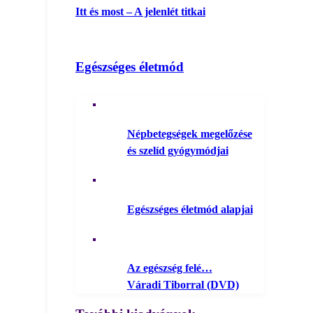
Itt és most – A jelenlét titkai
Egészséges életmód
Népbetegségek megelőzése
és szelíd gyógymódjai
Egészséges életmód alapjai
Az egészség felé…
Váradi Tiborral (DVD)