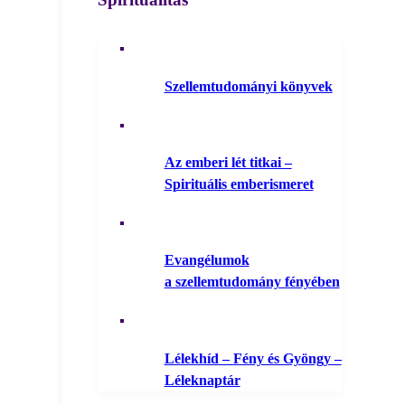
Szellemtudományi könyvek
Az emberi lét titkai –
Spirituális emberismeret
Evangélumok
a szellemtudomány fényében
Lélekhíd – Fény és Gyöngy –
Léleknaptár