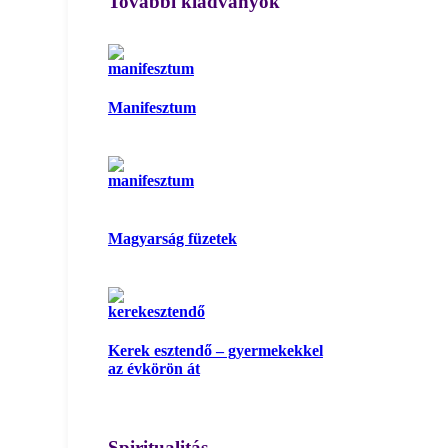
További kiadványok
Manifesztum
Magyarság füzetek
Kerek esztendő – gyermekekkel
az évkörön át
Spiritualitás