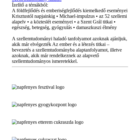
Ízelítő a témákból:
A földfejlődés és emberiségfejlődés kiemelkedő eseményei
Krisztustól napjainkig • Michael-impulzus • az 52 szellemi
alapelv • a közteslét eseményei • a Szent Grál titkai •
egészség, betegség, gyógyulás • damaszkuszi élmény
A szellemtudományi haladó tanfolyamot azoknak ajánljuk,
akik már elvégezték Az ember és a létezés titkai –
bevezetés a szellemtudományba alaptanfolyamot, illetve
azoknak, akik már rendelkeznek az alapvető
szellemtudományos ismeretekkel.