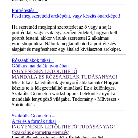
Portréfestés –
Fesd meg szeretteid arcképént, vagy készíts önarcképet!
ÚJ VIDEÓ!
Ha szeretnéd meglepni szerettedet az ő vagy a saját
portréddal, vagy csak egyszerűen érdekel, hogyan kell
portrét festeni, akkor várunk szeretettel 2 alkalmas
workshopunkra. Nálunk megtanulhatod a portréfestés
alapjait és megfesthetsz egy általad kiválasztott arcképet.
Rózsaablakok titkai –
Gótikus mandalák nyomában
INGYENESEN LETÖLTHETŐ
MANDALA ÉS RÓZSAABLAK TUDÁSANYAG!
Mi a titka a katedrálisok gyönyörű ablakainak? Hogyan
készíts te is lélegzetelállító mintákat? Ez a különleges,
Szakrális Geometria workshopunk betekintést nyújt a
mandalák lenyűgöző világába. Tudomány • Művészet •
Spiritualitás
Szakrális Geometria –
A tér és a formák titkai
INGYENESEN LETÖLTHETŐ TUDÁSANYAG!
(Szakrális geometria elemzés)
Lenyűgöznek a piramisok? • Érdekelnek az ősi