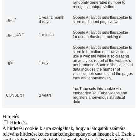
randomly generated number to
recognise unique visitors.
1 year 1 month
Google Analytics sets this cookie to
_ga_*
4 days
store and count page views.
Google Analytics sets this cookie
_gat_UA-*
1 minute
for user behaviour tracking.n
Google Analytics sets this cookie to
store information on how visitors
use a website while also creating
an analytics report of the website's
_gid
1 day
performance. Some of the collected
data includes the number of
visitors, their source, and the pages
they visit anonymously.
YouTube sets this cookie via
embedded YouTube videos and
CONSENT
2 years
registers anonymous statistical
data.
Hirdetés
Hirdetés
A hirdetési cookie-k arra szolgálnak, hogy a látogatók számára
releváns hirdetéseket és marketingkampányokat lássanak el. Ezek a
cookie-k követik a látogatókat a webhelyeken, és információkat