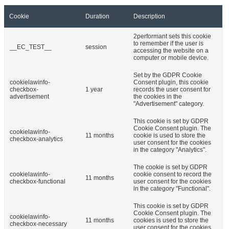
Cookie
Duration
Description
2performant sets this cookie
to remember if the user is
__EC_TEST__
session
accessing the website on a
computer or mobile device.
Set by the GDPR Cookie
cookielawinfo-
Consent plugin, this cookie
checkbox-
1 year
records the user consent for
advertisement
the cookies in the
"Advertisement" category.
This cookie is set by GDPR
Cookie Consent plugin. The
cookielawinfo-
11 months
cookie is used to store the
checkbox-analytics
user consent for the cookies
in the category "Analytics".
The cookie is set by GDPR
cookielawinfo-
cookie consent to record the
11 months
checkbox-functional
user consent for the cookies
in the category "Functional".
This cookie is set by GDPR
Cookie Consent plugin. The
cookielawinfo-
11 months
cookies is used to store the
checkbox-necessary
user consent for the cookies