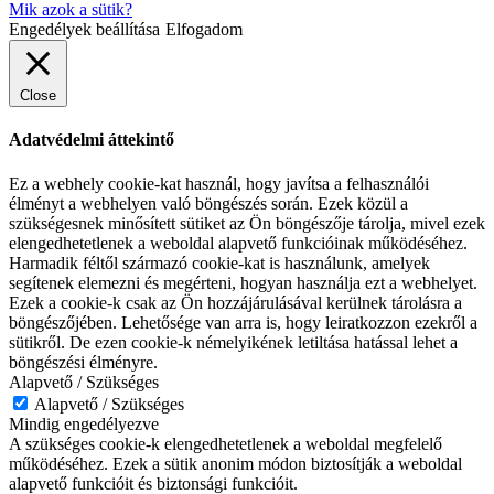
Mik azok a sütik?
Engedélyek beállítása
Elfogadom
Close
Adatvédelmi áttekintő
Ez a webhely cookie-kat használ, hogy javítsa a felhasználói
élményt a webhelyen való böngészés során. Ezek közül a
szükségesnek minősített sütiket az Ön böngészője tárolja, mivel ezek
elengedhetetlenek a weboldal alapvető funkcióinak működéséhez.
Harmadik féltől származó cookie-kat is használunk, amelyek
segítenek elemezni és megérteni, hogyan használja ezt a webhelyet.
Ezek a cookie-k csak az Ön hozzájárulásával kerülnek tárolásra a
böngészőjében. Lehetősége van arra is, hogy leiratkozzon ezekről a
sütikről. De ezen cookie-k némelyikének letiltása hatással lehet a
böngészési élményre.
Alapvető / Szükséges
Alapvető / Szükséges
Mindig engedélyezve
A szükséges cookie-k elengedhetetlenek a weboldal megfelelő
működéséhez. Ezek a sütik anonim módon biztosítják a weboldal
alapvető funkcióit és biztonsági funkcióit.