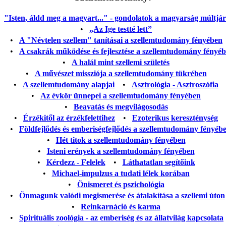
"Isten, áldd meg a magyart..." - gondolatok a magyarság múltjáról
•
„Az Ige testté lett”
•
A "Névtelen szellem" tanításai a szellemtudomány fényében
•
A csakrák működése és fejlesztése a szellemtudomány fényé
•
A halál mint szellemi születés
•
A művészet missziója a szellemtudomány tükrében
•
A szellemtudomány alapjai
•
Asztrológia - Asztroszófia
•
Az évkör ünnepei a szellemtudomány fényében
•
Beavatás és megvilágosodás
•
Érzékitől az érzékfelettihez
•
Ezoterikus kereszténység
•
Földfejlődés és emberiségfejlődés a szellemtudomány fényéb
•
Hét titok a szellemtudomány fényében
•
Isteni erények a szellemtudomány fényében
•
Kérdezz - Felelek
•
Láthatatlan segítőink
•
Michael-impulzus a tudati lélek korában
•
Önismeret és pszichológia
•
Önmagunk valódi megismerése és átalakítása a szellemi úton
•
Reinkarnáció és karma
•
Spirituális zoológia - az emberiség és az állatvilág kapcsolata