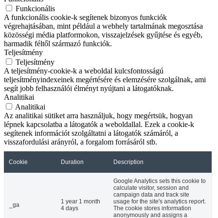
Funkcionális
A funkcionális cookie-k segítenek bizonyos funkciók
végrehajtásában, mint például a webhely tartalmának megosztása
közösségi média platformokon, visszajelzések gyűjtése és egyéb,
harmadik féltől származó funkciók.
Teljesítmény
Teljesítmény
A teljesítmény-cookie-k a weboldal kulcsfontosságú
teljesítményindexeinek megértésére és elemzésére szolgálnak, ami
segít jobb felhasználói élményt nyújtani a látogatóknak.
Analitikai
Analitikai
Az analitikai sütiket arra használjuk, hogy megértsük, hogyan
lépnek kapcsolatba a látogatók a weboldallal. Ezek a cookie-k
segítenek információt szolgáltatni a látogatók számáról, a
visszafordulási arányról, a forgalom forrásáról stb.
Cookie
Duration
Description
Google Analytics sets this cookie to
calculate visitor, session and
campaign data and track site
1 year 1 month
usage for the site's analytics report.
_ga
4 days
The cookie stores information
anonymously and assigns a