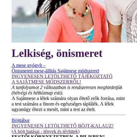
Lelkiség, önismeret
A mese gyógyít –
Önismereti mese-állítás Sajátmese módszerrel
INGYENESEN LETÖLTHETŐ TÁJÉKOZTATÓ
A SAJÁTMESE MÓDSZERRŐL!
A tanfolyamot 2 változatban is rendszeresen meghirdetjük
(hétvégi és hétköznap esti).
A Sajátmese a lélek számára olyan éltető erők forrása, mint
a test számára a finom és egészséges táplálék. A lélek
ugyanúgy éhezi a mesét, mint a test az ételt.
Böjttábor
INGYENESEN LETÖLTHETŐ BÖJT-KALAUZ!
(A böjt hatásai - tények és tévhitek)
FESTŐI KÖRNYEZETBEN, A PILISBEN!