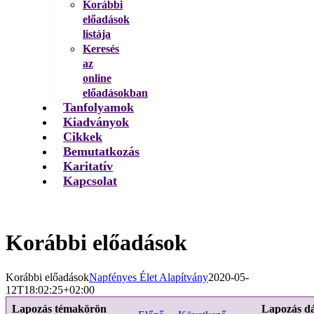
Korábbi
előadások
listája
Keresés
az
online
előadásokban
Tanfolyamok
Kiadványok
Cikkek
Bemutatkozás
Karitatív
Kapcsolat
Korábbi előadások
Korábbi előadások
Napfényes Élet Alapítvány
2020-05-
12T18:02:25+02:00
Lapozás témakörön
Lapozás d