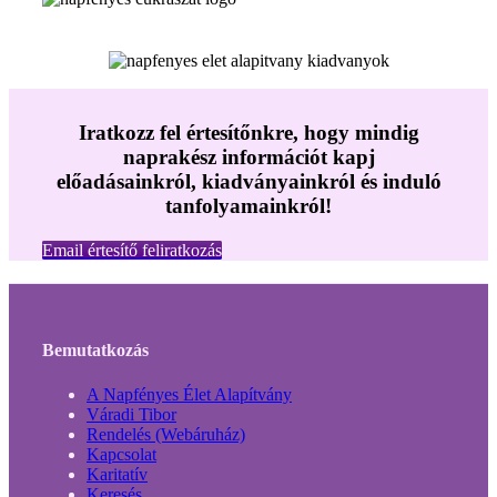
Iratkozz fel értesítőnkre, hogy mindig
naprakész információt kapj
előadásainkról, kiadványainkról és induló
tanfolyamainkról!
Email értesítő feliratkozás
Bemutatkozás
A Napfényes Élet Alapítvány
Váradi Tibor
Rendelés (Webáruház)
Kapcsolat
Karitatív
Keresés