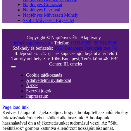
Napfényes Cukrászat
Napfényes Fesztivál
Napfényes Művészeti Műhely
Szófia Művészeti Egyesület
Copyright © Napfényes Élet Alapítvány –
info@napfenyes.hu
• Telefon:
1/311-9999
,
30/311-9999
Székhely és befizetés:
1053 Budapest, Ferenciek tere 7-8.
II. lépcsőház 1/4. (11-es kapucsengő, bejárat a tér felől)
Tanfolyami helyszín: 1066 Budapest, Teréz körút 46. FBG
Center, III. emelet
Toggle
Navigation
Cookie tájékoztatás
Adatvédelmi nyilatkozat
ÁSZF
Szerzői jogok
Impresszum
Page load link
Kedves Látogató! Tájékoztatjuk, hogy a honlap felhasználói élmény
fokozásának érdekében sütiket alkalmazunk. A honlapunk
használatával ön a tájékoztatásunkat tudomásul veszi. Az "Süti
beállítások" gombra kattintva ellenőrzött hozzájárulást adhat.