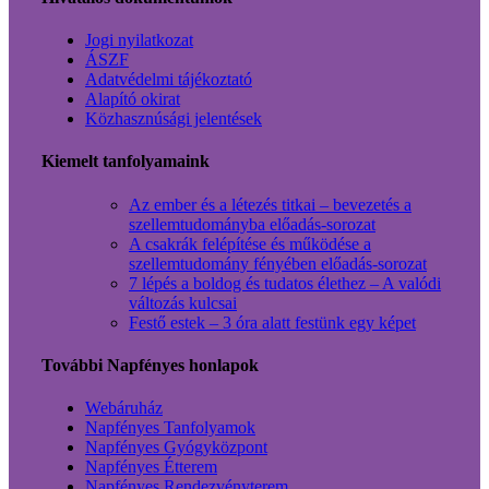
Jogi nyilatkozat
ÁSZF
Adatvédelmi tájékoztató
Alapító okirat
Közhasznúsági jelentések
Kiemelt tanfolyamaink
Az ember és a létezés titkai – bevezetés a
szellemtudományba előadás-sorozat
A csakrák felépítése és működése a
szellemtudomány fényében előadás-sorozat
7 lépés a boldog és tudatos élethez – A valódi
változás kulcsai
Festő estek – 3 óra alatt festünk egy képet
További Napfényes honlapok
Webáruház
Napfényes Tanfolyamok
Napfényes Gyógyközpont
Napfényes Étterem
Napfényes Rendezvényterem