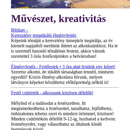
Művészet, kreativitás
Bibliart –
Keresztény tematikájú élményfestés
Képeink témáját a keresztény ünnepkör inspirálja, az év
kiemelt napjaiból merítünk ihletet az alkotásainkhoz. Ha te
is szeretnél hasonló témákban festeni, akkor várunk
szeretettel 3 órás festőestjeinkre a belvárosban!
Élményfestés - Festőestek • 3 óra alatt festünk egy képet!
Szeretsz alkotni, de inkább társaságban tennéd, mintsem
egyedül? Közös élmény-alkotásra hívunk, melyen
látványos képeket készíthetsz előképzettség nélkül is!
Festő csütörtök - alkossunk közösen délelőtt!
MINDEN CSÜTÖRTÖKÖN!
Mélyítsd el a tudásodat a festészetben. Itt
megismerkedhetsz a festészettel, tanulhatsz, fejlődhetsz,
önbizalomra tehetsz szert és mindezt örömmel, közösen!
Minden csütörtökön délelőtt 9-12-ig, hozhatod a kedvenc
festményedet, vagy választhatsz az általunk kínált
festmények közül.