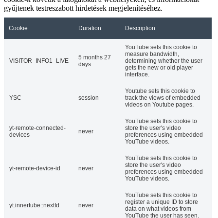
gyűjtenek testreszabott hirdetések megjelenítéséhez.
Cookie
Duration
Description
YouTube sets this cookie to
measure bandwidth,
5 months 27
VISITOR_INFO1_LIVE
determining whether the user
days
gets the new or old player
interface.
Youtube sets this cookie to
YSC
session
track the views of embedded
videos on Youtube pages.
YouTube sets this cookie to
yt-remote-connected-
store the user's video
never
devices
preferences using embedded
YouTube videos.
YouTube sets this cookie to
store the user's video
yt-remote-device-id
never
preferences using embedded
YouTube videos.
YouTube sets this cookie to
register a unique ID to store
yt.innertube::nextId
never
data on what videos from
YouTube the user has seen.