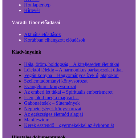
Honlaptérkép
Hírlevél
Váradi Tibor előadásai
Aktuális előadások
Korábban elhangzott előadások
Kiadványaink
Hála, öröm, boldogság – A kiteljesedett élet titkai
Lélektől lélekig – A harmonikus párkapcsolat titkai
Vegán konyha – Hagyományos ízek új alapokon
Szellemtudományi könyvsorozat
Evangéliumi könyvsorozat
Az emberi lét titkai – Spirituális emberismeret
Isten, áldd meg a magyart…
Gabonaételek – Sütemények
Népbetegségek könyvsorozat
Az egészséges életmód alapjai
Manifesztum
Kerek esztendő – gyermekekkel az évkörön át
Hivatalos dokumentumok