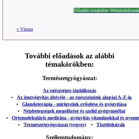
Előadás rendelése Webáruházunk
« Vissza
További előadások az alábbi
témakörökben:
Természetgyógyászat:
Az egészséges táplálkozás
•
Az öngyógyítás ábécéje - az egészségünk alapjai A-Z-ig
•
Glandoterápia - mirigyeink erősítése és gyógyítása
•
Népbetegségek megelőzése és szelíd gyógymódjai
•
Ortomolekuláris medicina - gyógyítás vitaminokkal és nyom
•
Természetgyógyászat (vegyes)
•
Tisztítókúrák
Szellemtudomány: