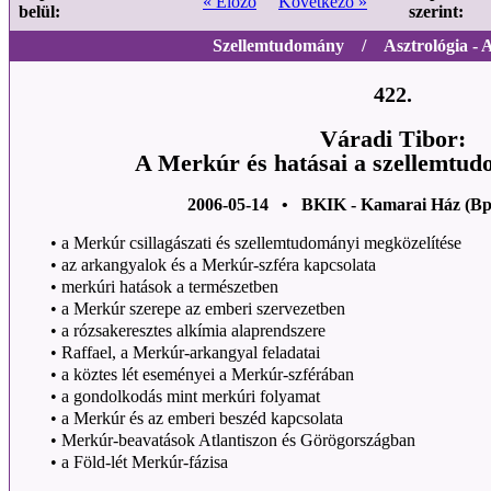
« Előző
Következő »
belül:
szerint:
Szellemtudomány / Asztrológia - As
422.
Váradi Tibor:
A Merkúr és hatásai a szellemtu
2006-05-14 • BKIK - Kamarai Ház (Bp
•
a Merkúr csillagászati és szellemtudományi megközelítése
•
az arkangyalok és a Merkúr-szféra kapcsolata
•
merkúri hatások a természetben
•
a Merkúr szerepe az emberi szervezetben
•
a rózsakeresztes alkímia alaprendszere
•
Raffael, a Merkúr-arkangyal feladatai
•
a köztes lét eseményei a Merkúr-szférában
•
a gondolkodás mint merkúri folyamat
•
a Merkúr és az emberi beszéd kapcsolata
•
Merkúr-beavatások Atlantiszon és Görögországban
•
a Föld-lét Merkúr-fázisa