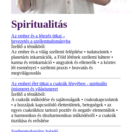
Spiritualitás
Az ember és a létezés titkai –
bevezetés a szellemtudományba
Ízelítő a témákból:
Az ember és a világ szellemi felépítése • tudatszintek •
planetáris inkarnációk, a Föld létének szellemi háttere •
karma és reinkarnáció • angyalok és ellenerők • a köztes
lét eseményei • szellemi praxis • beavatás és
megvilágosodás
Az emberi élet titkai a csakrák fényében - spirituális
önismeret és világismeret
Ízelítő a témákból:
A csakrák működése és sajátosságaik • csakrakapcsolatok
• a hozzájuk kapcsolódó életterületek, betegségek • az
egyes csakrákhoz tartozó pozitív és negatív elementálok •
a harmonikus és diszharmonikus működésről • a csakrák
tisztítása és erősítése
Szellemtudomány haladó