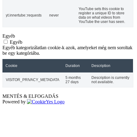
YouTube sets this cookie to
register a unique ID to store
yt.innertube::requests
never
data on what videos from
YouTube the user has seen.
Egyéb
Egyéb
Egyéb kategorizálatlan cookie-k azok, amelyeket még nem soroltak
be egy kategóriába.
Cookie
Duration
Description
5 months
Description is currently
VISITOR_PRIVACY_METADATA
27 days
not available.
MENTÉS & ELFOGADÁS
Powered by