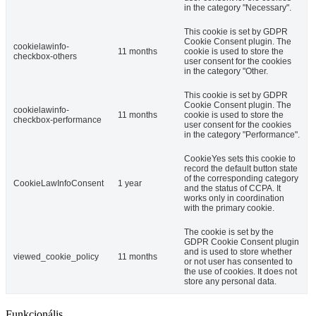
in the category "Necessary".
This cookie is set by GDPR
Cookie Consent plugin. The
cookielawinfo-
11 months
cookie is used to store the
checkbox-others
user consent for the cookies
in the category "Other.
This cookie is set by GDPR
Cookie Consent plugin. The
cookielawinfo-
11 months
cookie is used to store the
checkbox-performance
user consent for the cookies
in the category "Performance".
CookieYes sets this cookie to
record the default button state
of the corresponding category
CookieLawInfoConsent
1 year
and the status of CCPA. It
works only in coordination
with the primary cookie.
The cookie is set by the
GDPR Cookie Consent plugin
and is used to store whether
viewed_cookie_policy
11 months
or not user has consented to
the use of cookies. It does not
store any personal data.
Funkcionális