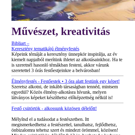
Művészet, kreativitás
Bibliart –
Keresztény tematikájú élményfestés
Képeink témáját a keresztény ünnepkör inspirálja, az év
kiemelt napjaiból merítünk ihletet az alkotásainkhoz. Ha te
is szeretnél hasonló témákban festeni, akkor várunk
szeretettel 3 órás festőestjeinkre a belvárosban!
Élményfestés - Festőestek • 3 óra alatt festünk egy képet!
Szeretsz alkotni, de inkább társaságban tennéd, mintsem
egyedül? Közös élmény-alkotásra hívunk, melyen
látványos képeket készíthetsz előképzettség nélkül is!
Festő csütörtök - alkossunk közösen délelőtt!
MINDEN CSÜTÖRTÖKÖN!
Mélyítsd el a tudásodat a festészetben. Itt
megismerkedhetsz a festészettel, tanulhatsz, fejlődhetsz,
önbizalomra tehetsz szert és mindezt örömmel, közösen!