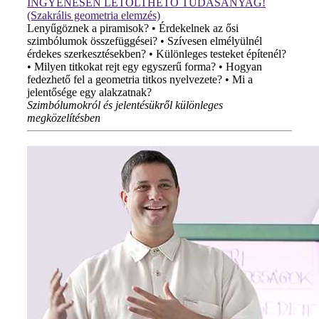
INGYENESEN LETÖLTHETŐ TUDÁSANYAG!
(Szakrális geometria elemzés)
Lenyűgöznek a piramisok? • Érdekelnek az ősi
szimbólumok összefüggései? • Szívesen elmélyülnél
érdekes szerkesztésekben? • Különleges testeket építenél?
• Milyen titkokat rejt egy egyszerű forma? • Hogyan
fedezhető fel a geometria titkos nyelvezete? • Mi a
jelentősége egy alakzatnak?
Szimbólumokról és jelentésükről különleges
megközelítésben