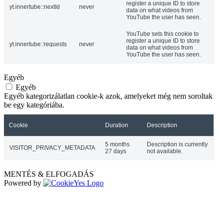
register a unique ID to store
yt.innertube::nextId
never
data on what videos from
YouTube the user has seen.
YouTube sets this cookie to
register a unique ID to store
yt.innertube::requests
never
data on what videos from
YouTube the user has seen.
Egyéb
Egyéb
Egyéb kategorizálatlan cookie-k azok, amelyeket még nem soroltak
be egy kategóriába.
Cookie
Duration
Description
5 months
Description is currently
VISITOR_PRIVACY_METADATA
27 days
not available.
MENTÉS & ELFOGADÁS
Powered by