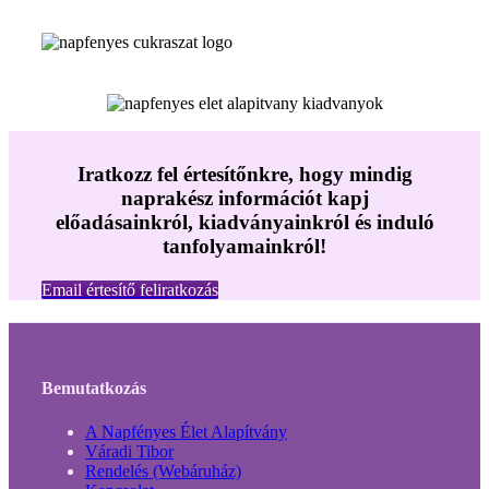
Iratkozz fel értesítőnkre, hogy mindig
naprakész információt kapj
előadásainkról, kiadványainkról és induló
tanfolyamainkról!
Email értesítő feliratkozás
Bemutatkozás
A Napfényes Élet Alapítvány
Váradi Tibor
Rendelés (Webáruház)