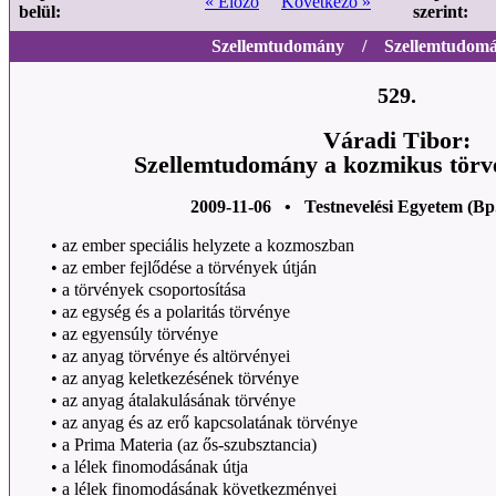
« Előző
Következő »
belül:
szerint:
Szellemtudomány / Szellemtudomán
529.
Váradi Tibor:
Szellemtudomány a kozmikus törvé
2009-11-06 • Testnevelési Egyetem (Bp
•
az ember speciális helyzete a kozmoszban
•
az ember fejlődése a törvények útján
•
a törvények csoportosítása
•
az egység és a polaritás törvénye
•
az egyensúly törvénye
•
az anyag törvénye és altörvényei
•
az anyag keletkezésének törvénye
•
az anyag átalakulásának törvénye
•
az anyag és az erő kapcsolatának törvénye
•
a Prima Materia (az ős-szubsztancia)
•
a lélek finomodásának útja
•
a lélek finomodásának következményei