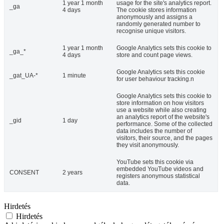
1 year 1 month
usage for the site's analytics report.
_ga
4 days
The cookie stores information
anonymously and assigns a
randomly generated number to
recognise unique visitors.
1 year 1 month
Google Analytics sets this cookie to
_ga_*
4 days
store and count page views.
Google Analytics sets this cookie
_gat_UA-*
1 minute
for user behaviour tracking.n
Google Analytics sets this cookie to
store information on how visitors
use a website while also creating
an analytics report of the website's
_gid
1 day
performance. Some of the collected
data includes the number of
visitors, their source, and the pages
they visit anonymously.
YouTube sets this cookie via
embedded YouTube videos and
CONSENT
2 years
registers anonymous statistical
data.
Hirdetés
Hirdetés