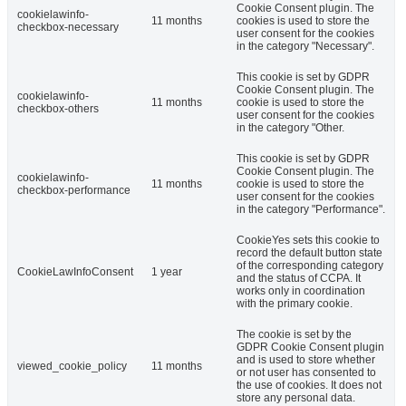
Cookie Consent plugin. The
cookielawinfo-
11 months
cookies is used to store the
checkbox-necessary
user consent for the cookies
in the category "Necessary".
This cookie is set by GDPR
Cookie Consent plugin. The
cookielawinfo-
11 months
cookie is used to store the
checkbox-others
user consent for the cookies
in the category "Other.
This cookie is set by GDPR
Cookie Consent plugin. The
cookielawinfo-
11 months
cookie is used to store the
checkbox-performance
user consent for the cookies
in the category "Performance".
CookieYes sets this cookie to
record the default button state
of the corresponding category
CookieLawInfoConsent
1 year
and the status of CCPA. It
works only in coordination
with the primary cookie.
The cookie is set by the
GDPR Cookie Consent plugin
and is used to store whether
viewed_cookie_policy
11 months
or not user has consented to
the use of cookies. It does not
store any personal data.