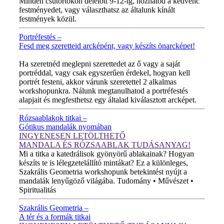
Minden csütörtökön délelőtt 9-12-ig, hozhatod a kedvenc
festményedet, vagy választhatsz az általunk kínált
festmények közül.
Portréfestés –
Fesd meg szeretteid arcképént, vagy készíts önarcképet!
ÚJ VIDEÓ!
Ha szeretnéd meglepni szerettedet az ő vagy a saját
portréddal, vagy csak egyszerűen érdekel, hogyan kell
portrét festeni, akkor várunk szeretettel 2 alkalmas
workshopunkra. Nálunk megtanulhatod a portréfestés
alapjait és megfesthetsz egy általad kiválasztott arcképet.
Rózsaablakok titkai –
Gótikus mandalák nyomában
INGYENESEN LETÖLTHETŐ
MANDALA ÉS RÓZSAABLAK TUDÁSANYAG!
Mi a titka a katedrálisok gyönyörű ablakainak? Hogyan
készíts te is lélegzetelállító mintákat? Ez a különleges,
Szakrális Geometria workshopunk betekintést nyújt a
mandalák lenyűgöző világába. Tudomány • Művészet •
Spiritualitás
Szakrális Geometria –
A tér és a formák titkai