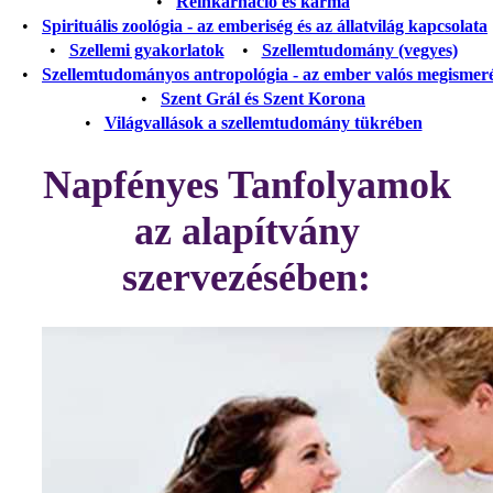
•
Reinkarnáció és karma
•
Spirituális zoológia - az emberiség és az állatvilág kapcsolata
•
Szellemi gyakorlatok
•
Szellemtudomány (vegyes)
•
Szellemtudományos antropológia - az ember valós megismer
•
Szent Grál és Szent Korona
•
Világvallások a szellemtudomány tükrében
Napfényes Tanfolyamok
az alapítvány
szervezésében: