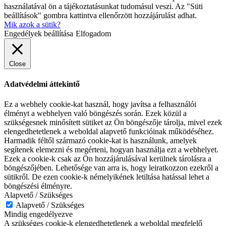
használatával ön a tájékoztatásunkat tudomásul veszi. Az "Süti
beállítások" gombra kattintva ellenőrzött hozzájárulást adhat.
Mik azok a sütik?
Engedélyek beállítása
Elfogadom
Close
Adatvédelmi áttekintő
Ez a webhely cookie-kat használ, hogy javítsa a felhasználói
élményt a webhelyen való böngészés során. Ezek közül a
szükségesnek minősített sütiket az Ön böngészője tárolja, mivel ezek
elengedhetetlenek a weboldal alapvető funkcióinak működéséhez.
Harmadik féltől származó cookie-kat is használunk, amelyek
segítenek elemezni és megérteni, hogyan használja ezt a webhelyet.
Ezek a cookie-k csak az Ön hozzájárulásával kerülnek tárolásra a
böngészőjében. Lehetősége van arra is, hogy leiratkozzon ezekről a
sütikről. De ezen cookie-k némelyikének letiltása hatással lehet a
böngészési élményre.
Alapvető / Szükséges
Alapvető / Szükséges
Mindig engedélyezve
A szükséges cookie-k elengedhetetlenek a weboldal megfelelő