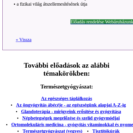
•
a fizikai világ átszellemesítésének útja
Előadás rendelése Webáruházunk
« Vissza
További előadások az alábbi
témakörökben:
Természetgyógyászat:
Az egészséges táplálkozás
•
Az öngyógyítás ábécéje - az egészségünk alapjai A-Z-ig
•
Glandoterápia - mirigyeink erősítése és gyógyítása
•
Népbetegségek megelőzése és szelíd gyógymódjai
•
Ortomolekuláris medicina - gyógyítás vitaminokkal és nyom
•
Természetgyógyászat (vegyes)
•
Tisztítókúrák