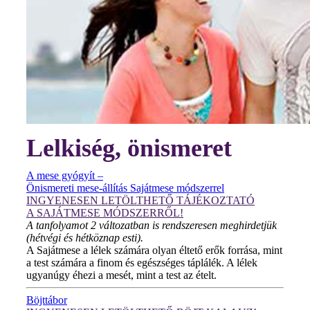
Lelkiség, önismeret
A mese gyógyít –
Önismereti mese-állítás Sajátmese módszerrel
INGYENESEN LETÖLTHETŐ TÁJÉKOZTATÓ
A SAJÁTMESE MÓDSZERRŐL!
A tanfolyamot 2 változatban is rendszeresen meghirdetjük
(hétvégi és hétköznap esti).
A Sajátmese a lélek számára olyan éltető erők forrása, mint
a test számára a finom és egészséges táplálék. A lélek
ugyanúgy éhezi a mesét, mint a test az ételt.
Böjttábor