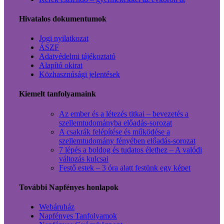
Hivatalos dokumentumok
Jogi nyilatkozat
ÁSZF
Adatvédelmi tájékoztató
Alapító okirat
Közhasznúsági jelentések
Kiemelt tanfolyamaink
Az ember és a létezés titkai – bevezetés a
szellemtudományba előadás-sorozat
A csakrák felépítése és működése a
szellemtudomány fényében előadás-sorozat
7 lépés a boldog és tudatos élethez – A valódi
változás kulcsai
Festő estek – 3 óra alatt festünk egy képet
További Napfényes honlapok
Webáruház
Napfényes Tanfolyamok