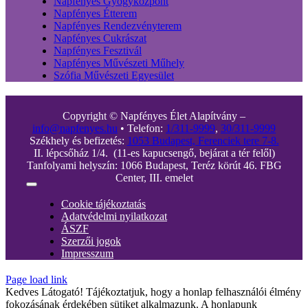
Napfényes Gyógyközpont
Napfényes Étterem
Napfényes Rendezvényterem
Napfényes Cukrászat
Napfényes Fesztivál
Napfényes Művészeti Műhely
Szófia Művészeti Egyesület
Copyright © Napfényes Élet Alapítvány –
info@napfenyes.hu
• Telefon:
1/311-9999
,
30/311-9999
Székhely és befizetés:
1053 Budapest, Ferenciek tere 7-8.
II. lépcsőház 1/4. (11-es kapucsengő, bejárat a tér felől)
Tanfolyami helyszín: 1066 Budapest, Teréz körút 46. FBG
Center, III. emelet
Toggle
Navigation
Cookie tájékoztatás
Adatvédelmi nyilatkozat
ÁSZF
Szerzői jogok
Impresszum
Page load link
Kedves Látogató! Tájékoztatjuk, hogy a honlap felhasználói élmény
fokozásának érdekében sütiket alkalmazunk. A honlapunk