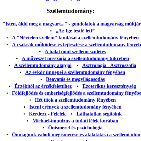
Szellemtudomány:
"Isten, áldd meg a magyart..." - gondolatok a magyarság múltjáról
•
„Az Ige testté lett”
•
A "Névtelen szellem" tanításai a szellemtudomány fényében
•
A csakrák működése és fejlesztése a szellemtudomány fényé
•
A halál mint szellemi születés
•
A művészet missziója a szellemtudomány tükrében
•
A szellemtudomány alapjai
•
Asztrológia - Asztroszófia
•
Az évkör ünnepei a szellemtudomány fényében
•
Beavatás és megvilágosodás
•
Érzékitől az érzékfelettihez
•
Ezoterikus kereszténység
•
Földfejlődés és emberiségfejlődés a szellemtudomány fényéb
•
Hét titok a szellemtudomány fényében
•
Isteni erények a szellemtudomány fényében
•
Kérdezz - Felelek
•
Láthatatlan segítőink
•
Michael-impulzus a tudati lélek korában
•
Önismeret és pszichológia
•
Önmagunk valódi megismerése és átalakítása a szellemi úton