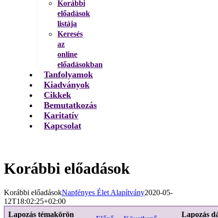
Korábbi
előadások
listája
Keresés
az
online
előadásokban
Tanfolyamok
Kiadványok
Cikkek
Bemutatkozás
Karitatív
Kapcsolat
Korábbi előadások
Korábbi előadások
Napfényes Élet Alapítvány
2020-05-
12T18:02:25+02:00
Lapozás témakörön
Lapozás d