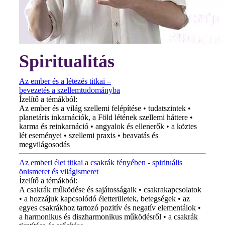
Spiritualitás
Az ember és a létezés titkai –
bevezetés a szellemtudományba
Ízelítő a témákból:
Az ember és a világ szellemi felépítése • tudatszintek •
planetáris inkarnációk, a Föld létének szellemi háttere •
karma és reinkarnáció • angyalok és ellenerők • a köztes
lét eseményei • szellemi praxis • beavatás és
megvilágosodás
Az emberi élet titkai a csakrák fényében - spirituális
önismeret és világismeret
Ízelítő a témákból:
A csakrák működése és sajátosságaik • csakrakapcsolatok
• a hozzájuk kapcsolódó életterületek, betegségek • az
egyes csakrákhoz tartozó pozitív és negatív elementálok •
a harmonikus és diszharmonikus működésről • a csakrák