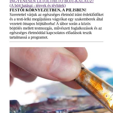
INGYENESEN LETÖLTHETŐ BÖJT-KALAUZ!
(A böjt hatásai - tények és tévhitek)
FESTŐI KÖRNYEZETBEN, A PILISBEN!
Szeretettel várjuk az egészséges életmód iránt érdeklődőket
és a testi-lelki megújulásra vágyókat egy szakemberek által
vezetett ötnapos böjttáborba! A tábor során a közös
böjtölés mellett testmozgás, művészeti foglalkozások és az
egészséges életmóddal kapcsolatos előadások teszik
tartalmassá a programot.