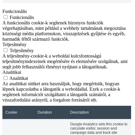
Funkcionális
Funkcionális
A funkcionális cookie-k segítenek bizonyos funkciók
végrehajtásában, mint például a webhely tartalmának megosztása
közösségi média platformokon, visszajelzések gyűjtése és egyéb,
harmadik féltől származó funkciók.
Teljesítmény
Teljesítmény
A teljesítmény-cookie-k a weboldal kulcsfontosságú
teljesítményindexeinek megértésére és elemzésére szolgálnak, ami
segít jobb felhasználói élményt nyújtani a látogatóknak.
Analitikai
Analitikai
Az analitikai sütiket arra használjuk, hogy megértsük, hogyan
lépnek kapcsolatba a látogatók a weboldallal. Ezek a cookie-k
segítenek információt szolgáltatni a látogatók számáról, a
visszafordulási arányról, a forgalom forrásáról stb.
Cookie
Duration
Description
Google Analytics sets this cookie to
calculate visitor, session and
campaign data and track site