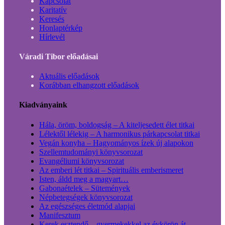
Kapcsolat
Karitatív
Keresés
Honlaptérkép
Hírlevél
Váradi Tibor előadásai
Aktuális előadások
Korábban elhangzott előadások
Kiadványaink
Hála, öröm, boldogság – A kiteljesedett élet titkai
Lélektől lélekig – A harmonikus párkapcsolat titkai
Vegán konyha – Hagyományos ízek új alapokon
Szellemtudományi könyvsorozat
Evangéliumi könyvsorozat
Az emberi lét titkai – Spirituális emberismeret
Isten, áldd meg a magyart…
Gabonaételek – Sütemények
Népbetegségek könyvsorozat
Az egészséges életmód alapjai
Manifesztum
Kerek esztendő – gyermekekkel az évkörön át