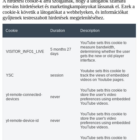
A hirdetési cookie-k arra szolgálnak, hogy a látogatók számára
releváns hirdetéseket és marketingkampányokat lássanak el. Ezek a
cookie-k követik a látogatókat a webhelyeken, és információkat
gyűjtenek testreszabott hirdetések megjelenítéséhez.
Cookie
Duration
Description
YouTube sets this cookie to
measure bandwidth,
5 months 27
VISITOR_INFO1_LIVE
determining whether the user
days
gets the new or old player
interface.
Youtube sets this cookie to
YSC
session
track the views of embedded
videos on Youtube pages.
YouTube sets this cookie to
yt-remote-connected-
store the user's video
never
devices
preferences using embedded
YouTube videos.
YouTube sets this cookie to
store the user's video
yt-remote-device-id
never
preferences using embedded
YouTube videos.
YouTube sets this cookie to