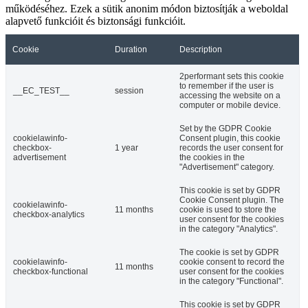
működéséhez. Ezek a sütik anonim módon biztosítják a weboldal
alapvető funkcióit és biztonsági funkcióit.
Cookie
Duration
Description
2performant sets this cookie
to remember if the user is
__EC_TEST__
session
accessing the website on a
computer or mobile device.
Set by the GDPR Cookie
cookielawinfo-
Consent plugin, this cookie
checkbox-
1 year
records the user consent for
advertisement
the cookies in the
"Advertisement" category.
This cookie is set by GDPR
Cookie Consent plugin. The
cookielawinfo-
11 months
cookie is used to store the
checkbox-analytics
user consent for the cookies
in the category "Analytics".
The cookie is set by GDPR
cookielawinfo-
cookie consent to record the
11 months
checkbox-functional
user consent for the cookies
in the category "Functional".
This cookie is set by GDPR