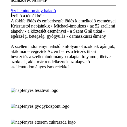
tisztítása és erősítése
Szellemtudomány haladó
Ízelítő a témákból:
A földfejlődés és emberiségfejlődés kiemelkedő eseményei
Krisztustól napjainkig • Michael-impulzus • az 52 szellemi
alapelv • a közteslét eseményei • a Szent Grál titkai •
egészség, betegség, gyógyulás • damaszkuszi élmény
A szellemtudományi haladó tanfolyamot azoknak ajánljuk,
akik már elvégezték Az ember és a létezés titkai –
bevezetés a szellemtudományba alaptanfolyamot, illetve
azoknak, akik már rendelkeznek az alapvető
szellemtudományos ismeretekkel.