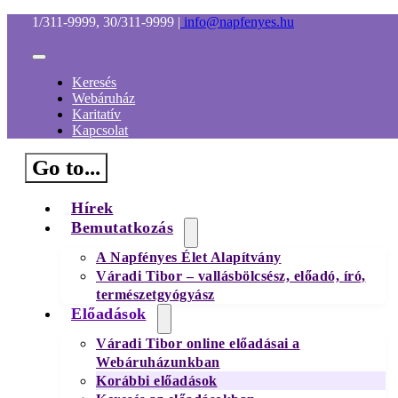
Kihagyás
1/311-9999, 30/311-9999
|
info@napfenyes.hu
Toggle
Navigation
Keresés
Webáruház
Karitatív
Kapcsolat
Go to...
Hírek
Bemutatkozás
A Napfényes Élet Alapítvány
Váradi Tibor – vallásbölcsész, előadó, író,
természetgyógyász
Előadások
Váradi Tibor online előadásai a
Webáruházunkban
Korábbi előadások