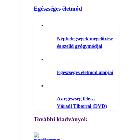
Egészséges életmód
Népbetegségek megelőzése
és szelíd gyógymódjai
Egészséges életmód alapjai
Az egészség felé…
Váradi Tiborral (DVD)
További kiadványok