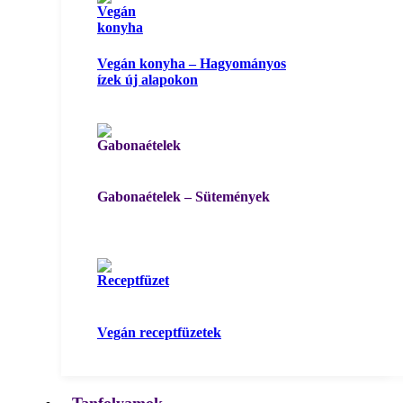
Vegán konyha – Hagyományos
ízek új alapokon
Gabonaételek – Sütemények
Vegán receptfüzetek
Tanfolyamok