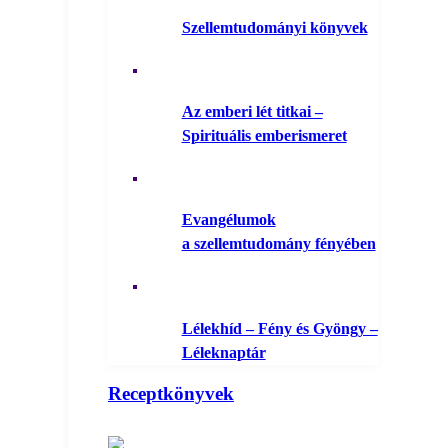
Szellemtudományi könyvek
Az emberi lét titkai –
Spirituális emberismeret
Evangélumok
a szellemtudomány fényében
Lélekhíd – Fény és Gyöngy –
Léleknaptár
Receptkönyvek