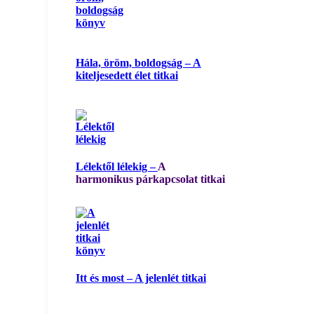
Hála, öröm, boldogság – A
kiteljesedett élet titkai
Lélektől lélekig –
A
harmonikus párkapcsolat titkai
Itt és most – A jelenlét titkai