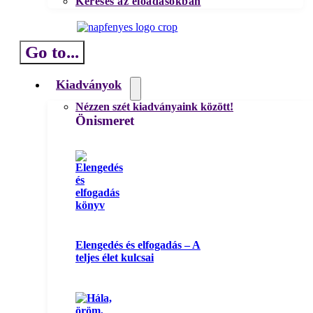
Keresés az előadásokban
Go to...
Kiadványok
Nézzen szét kiadványaink között!
Önismeret
Elengedés és elfogadás – A
teljes élet kulcsai