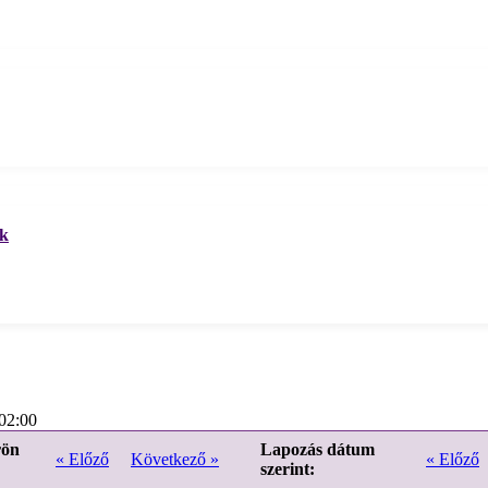
ek
02:00
rön
Lapozás dátum
« Előző
Következő »
« Előző
szerint: