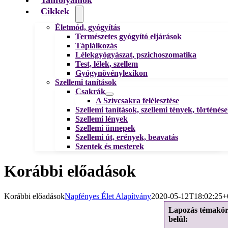
Cikkek
Életmód, gyógyítás
Természetes gyógyító eljárások
Táplálkozás
Lélekgyógyászat, pszichoszomatika
Test, lélek, szellem
Gyógynövénylexikon
Szellemi tanítások
Csakrák
A Szívcsakra felélesztése
Szellemi tanítások, szellemi tények, történés
Szellemi lények
Szellemi ünnepek
Szellemi út, erények, beavatás
Szentek és mesterek
Korábbi előadások
Korábbi előadások
Napfényes Élet Alapítvány
2020-05-12T18:02:25+
Lapozás témakö
belül: