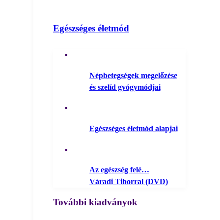
Egészséges életmód
Népbetegségek megelőzése
és szelíd gyógymódjai
Egészséges életmód alapjai
Az egészség felé…
Váradi Tiborral (DVD)
További kiadványok