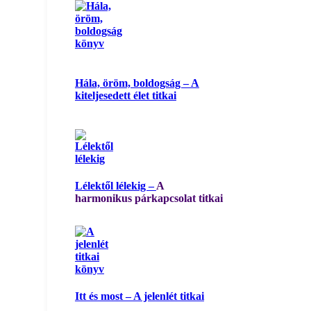
Hála, öröm, boldogság – A
kiteljesedett élet titkai
Lélektől lélekig –
A
harmonikus párkapcsolat titkai
Itt és most – A jelenlét titkai