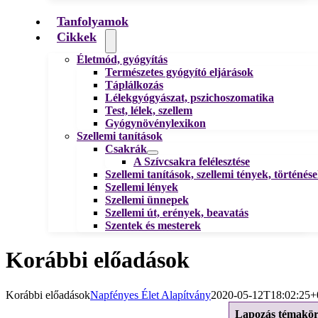
Tanfolyamok
Cikkek
Életmód, gyógyítás
Természetes gyógyító eljárások
Táplálkozás
Lélekgyógyászat, pszichoszomatika
Test, lélek, szellem
Gyógynövénylexikon
Szellemi tanítások
Csakrák
A Szívcsakra felélesztése
Szellemi tanítások, szellemi tények, történés
Szellemi lények
Szellemi ünnepek
Szellemi út, erények, beavatás
Szentek és mesterek
Korábbi előadások
Korábbi előadások
Napfényes Élet Alapítvány
2020-05-12T18:02:25+
Lapozás témakö