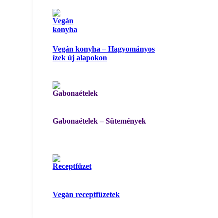
Vegán konyha – Hagyományos
ízek új alapokon
Gabonaételek – Sütemények
Vegán receptfüzetek