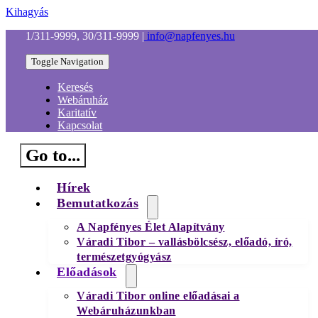
Kihagyás
1/311-9999, 30/311-9999
|
info@napfenyes.hu
Toggle Navigation
Keresés
Webáruház
Karitatív
Kapcsolat
Go to...
Hírek
Bemutatkozás
A Napfényes Élet Alapítvány
Váradi Tibor – vallásbölcsész, előadó, író,
természetgyógyász
Előadások
Váradi Tibor online előadásai a
Webáruházunkban