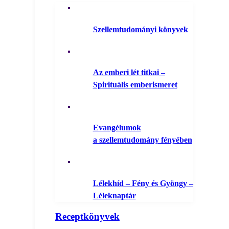
Szellemtudományi könyvek
Az emberi lét titkai –
Spirituális emberismeret
Evangélumok
a szellemtudomány fényében
Lélekhíd – Fény és Gyöngy –
Léleknaptár
Receptkönyvek