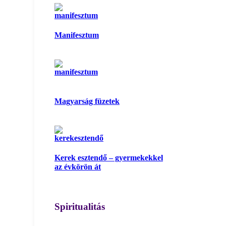
Manifesztum
Magyarság füzetek
Kerek esztendő – gyermekekkel
az évkörön át
Spiritualitás