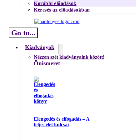
Korábbi előadások
Keresés az előadásokban
Go to...
Kiadványok
Nézzen szét kiadványaink között!
Önismeret
Elengedés és elfogadás – A
teljes élet kulcsai