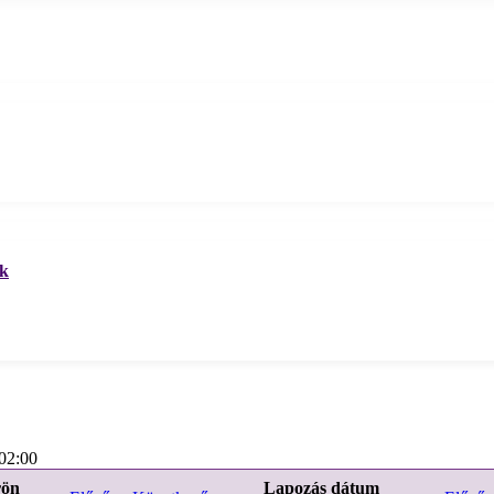
ek
02:00
rön
Lapozás dátum