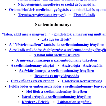
•
Népbetegségek megelőzése és szelíd gyógymódjai
•
Ortomolekuláris medicina - gyógyítás vitaminokkal és nyom
•
Természetgyógyászat (vegyes)
•
Tisztítókúrák
Szellemtudomány:
"Isten, áldd meg a magyart..." - gondolatok a magyarság múltjáról
•
„Az Ige testté lett”
•
A "Névtelen szellem" tanításai a szellemtudomány fényében
•
A csakrák működése és fejlesztése a szellemtudomány fényé
•
A halál mint szellemi születés
•
A művészet missziója a szellemtudomány tükrében
•
A szellemtudomány alapjai
•
Asztrológia - Asztroszófia
•
Az évkör ünnepei a szellemtudomány fényében
•
Beavatás és megvilágosodás
•
Érzékitől az érzékfelettihez
•
Ezoterikus kereszténység
•
Földfejlődés és emberiségfejlődés a szellemtudomány fényéb
•
Hét titok a szellemtudomány fényében
•
Isteni erények a szellemtudomány fényében
•
Kérdezz - Felelek
•
Láthatatlan segítőink