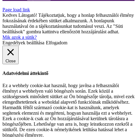
Page load link
Kedves Látogató! Tájékoztatjuk, hogy a honlap felhasználói élmény
fokozásának érdekében sütiket alkalmazunk. A honlapunk
használatával ön a tájékoztatásunkat tudomásul veszi. Az "Süti
beállítások" gombra kattintva ellenőrzött hozzájárulást adhat.
Mik azok a sütik?
Engedélyek beállítása
Elfogadom
Close
Adatvédelmi áttekintő
Ez a webhely cookie-kat használ, hogy javítsa a felhasználói
élményt a webhelyen való böngészés során. Ezek közül a
szükségesnek minősített sütiket az Ön böngészője tárolja, mivel ezek
elengedhetetlenek a weboldal alapvető funkcióinak működéséhez.
Harmadik féltől származó cookie-kat is használunk, amelyek
segítenek elemezni és megérteni, hogyan használja ezt a webhelyet.
Ezek a cookie-k csak az Ön hozzájárulásával kerülnek tárolásra a
böngészőjében. Lehetősége van arra is, hogy leiratkozzon ezekről a
sütikről. De ezen cookie-k némelyikének letiltása hatással lehet a
böngészési élményre.