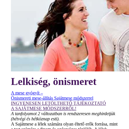
Lelkiség, önismeret
A mese gyógyít –
Önismereti mese-állítás Sajátmese módszerrel
INGYENESEN LETÖLTHETŐ TÁJÉKOZTATÓ
A SAJÁTMESE MÓDSZERRŐL!
A tanfolyamot 2 változatban is rendszeresen meghirdetjük
(hétvégi és hétköznap esti).
A Sajátmese a lélek számára olyan éltető erők forrása, mint