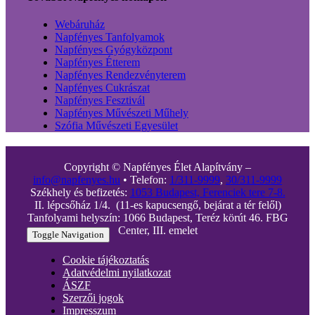
Webáruház
Napfényes Tanfolyamok
Napfényes Gyógyközpont
Napfényes Étterem
Napfényes Rendezvényterem
Napfényes Cukrászat
Napfényes Fesztivál
Napfényes Művészeti Műhely
Szófia Művészeti Egyesület
Copyright © Napfényes Élet Alapítvány –
info@napfenyes.hu
• Telefon:
1/311-9999
,
30/311-9999
Székhely és befizetés:
1053 Budapest, Ferenciek tere 7-8.
II. lépcsőház 1/4. (11-es kapucsengő, bejárat a tér felől)
Tanfolyami helyszín: 1066 Budapest, Teréz körút 46. FBG
Center, III. emelet
Toggle Navigation
Cookie tájékoztatás
Adatvédelmi nyilatkozat
ÁSZF
Szerzői jogok
Impresszum