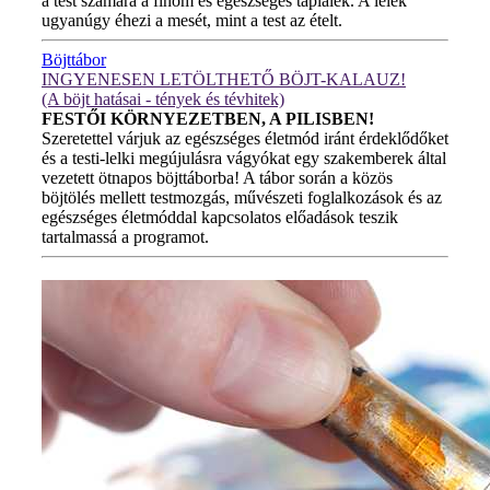
a test számára a finom és egészséges táplálék. A lélek
ugyanúgy éhezi a mesét, mint a test az ételt.
Böjttábor
INGYENESEN LETÖLTHETŐ BÖJT-KALAUZ!
(A böjt hatásai - tények és tévhitek)
FESTŐI KÖRNYEZETBEN, A PILISBEN!
Szeretettel várjuk az egészséges életmód iránt érdeklődőket
és a testi-lelki megújulásra vágyókat egy szakemberek által
vezetett ötnapos böjttáborba! A tábor során a közös
böjtölés mellett testmozgás, művészeti foglalkozások és az
egészséges életmóddal kapcsolatos előadások teszik
tartalmassá a programot.