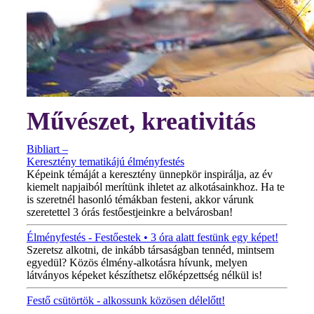
Művészet, kreativitás
Bibliart –
Keresztény tematikájú élményfestés
Képeink témáját a keresztény ünnepkör inspirálja, az év
kiemelt napjaiból merítünk ihletet az alkotásainkhoz. Ha te
is szeretnél hasonló témákban festeni, akkor várunk
szeretettel 3 órás festőestjeinkre a belvárosban!
Élményfestés - Festőestek • 3 óra alatt festünk egy képet!
Szeretsz alkotni, de inkább társaságban tennéd, mintsem
egyedül? Közös élmény-alkotásra hívunk, melyen
látványos képeket készíthetsz előképzettség nélkül is!
Festő csütörtök - alkossunk közösen délelőtt!
MINDEN CSÜTÖRTÖKÖN!