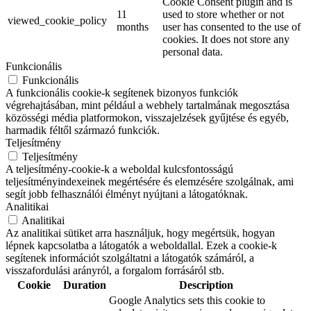
Cookie Consent plugin and is
11
used to store whether or not
viewed_cookie_policy
months
user has consented to the use of
cookies. It does not store any
personal data.
Funkcionális
Funkcionális
A funkcionális cookie-k segítenek bizonyos funkciók
végrehajtásában, mint például a webhely tartalmának megosztása
közösségi média platformokon, visszajelzések gyűjtése és egyéb,
harmadik féltől származó funkciók.
Teljesítmény
Teljesítmény
A teljesítmény-cookie-k a weboldal kulcsfontosságú
teljesítményindexeinek megértésére és elemzésére szolgálnak, ami
segít jobb felhasználói élményt nyújtani a látogatóknak.
Analitikai
Analitikai
Az analitikai sütiket arra használjuk, hogy megértsük, hogyan
lépnek kapcsolatba a látogatók a weboldallal. Ezek a cookie-k
segítenek információt szolgáltatni a látogatók számáról, a
visszafordulási arányról, a forgalom forrásáról stb.
Cookie
Duration
Description
Google Analytics sets this cookie to