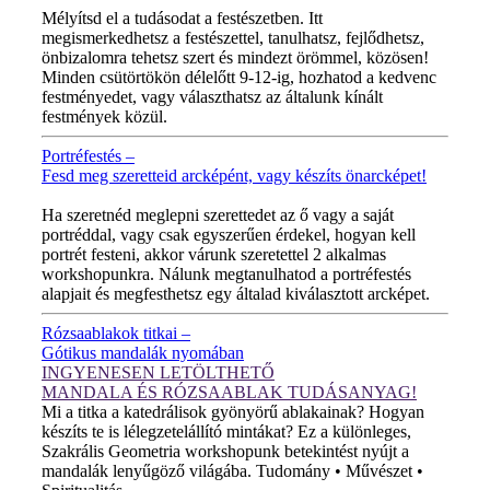
Mélyítsd el a tudásodat a festészetben. Itt
megismerkedhetsz a festészettel, tanulhatsz, fejlődhetsz,
önbizalomra tehetsz szert és mindezt örömmel, közösen!
Minden csütörtökön délelőtt 9-12-ig, hozhatod a kedvenc
festményedet, vagy választhatsz az általunk kínált
festmények közül.
Portréfestés –
Fesd meg szeretteid arcképént, vagy készíts önarcképet!
ÚJ VIDEÓ!
Ha szeretnéd meglepni szerettedet az ő vagy a saját
portréddal, vagy csak egyszerűen érdekel, hogyan kell
portrét festeni, akkor várunk szeretettel 2 alkalmas
workshopunkra. Nálunk megtanulhatod a portréfestés
alapjait és megfesthetsz egy általad kiválasztott arcképet.
Rózsaablakok titkai –
Gótikus mandalák nyomában
INGYENESEN LETÖLTHETŐ
MANDALA ÉS RÓZSAABLAK TUDÁSANYAG!
Mi a titka a katedrálisok gyönyörű ablakainak? Hogyan
készíts te is lélegzetelállító mintákat? Ez a különleges,
Szakrális Geometria workshopunk betekintést nyújt a
mandalák lenyűgöző világába. Tudomány • Művészet •