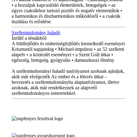
• a hozzájuk kapcsolódó életterületek, betegségek • az
egyes csakrákhoz tartozó pozitív és negatív elementálok •
a harmonikus és diszharmonikus működésről • a csakrák
tisztítása és erősítése
Szellemtudomány haladó
Ízelítő a témákból:
A földfejlődés és emberiségfejlődés kiemelkedő eseményei
Krisztustól napjainkig • Michael-impulzus • az 52 szellemi
alapelv • a közteslét eseményei • a Szent Grál titkai •
egészség, betegség, gyógyulás • damaszkuszi élmény
A szellemtudományi haladó tanfolyamot azoknak ajánljuk,
akik már elvégezték Az ember és a létezés titkai –
bevezetés a szellemtudományba alaptanfolyamot, illetve
azoknak, akik már rendelkeznek az alapvető
szellemtudományos ismeretekkel.