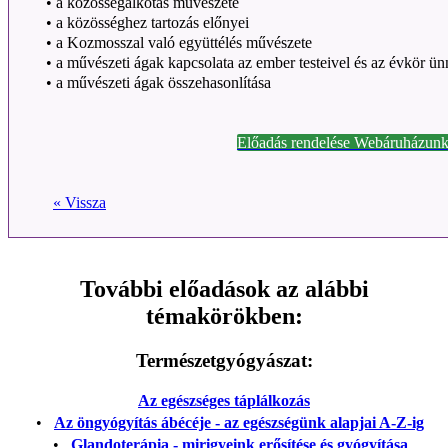
•
a közösségalkotás művészete
•
a közösséghez tartozás előnyei
•
a Kozmosszal való együttélés művészete
•
a művészeti ágak kapcsolata az ember testeivel és az évkör ün
•
a művészeti ágak összehasonlítása
Előadás rendelése Webáruházunk
« Vissza
További előadások az alábbi
témakörökben:
Természetgyógyászat:
Az egészséges táplálkozás
•
Az öngyógyítás ábécéje - az egészségünk alapjai A-Z-ig
•
Glandoterápia - mirigyeink erősítése és gyógyítása