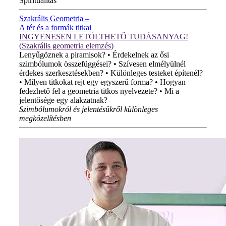
Spiritualitás
Szakrális Geometria –
A tér és a formák titkai
INGYENESEN LETÖLTHETŐ TUDÁSANYAG!
(Szakrális geometria elemzés)
Lenyűgöznek a piramisok? • Érdekelnek az ősi
szimbólumok összefüggései? • Szívesen elmélyülnél
érdekes szerkesztésekben? • Különleges testeket építenél?
• Milyen titkokat rejt egy egyszerű forma? • Hogyan
fedezhető fel a geometria titkos nyelvezete? • Mi a
jelentősége egy alakzatnak?
Szimbólumokról és jelentésükről különleges
megközelítésben