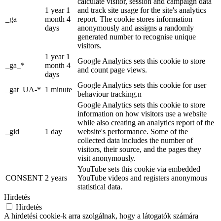
calculate visitor, session and campaign data
1 year 1
and track site usage for the site's analytics
_ga
month 4
report. The cookie stores information
days
anonymously and assigns a randomly
generated number to recognise unique
visitors.
1 year 1
Google Analytics sets this cookie to store
_ga_*
month 4
and count page views.
days
Google Analytics sets this cookie for user
_gat_UA-*
1 minute
behaviour tracking.n
Google Analytics sets this cookie to store
information on how visitors use a website
while also creating an analytics report of the
_gid
1 day
website's performance. Some of the
collected data includes the number of
visitors, their source, and the pages they
visit anonymously.
YouTube sets this cookie via embedded
CONSENT
2 years
YouTube videos and registers anonymous
statistical data.
Hirdetés
Hirdetés
A hirdetési cookie-k arra szolgálnak, hogy a látogatók számára