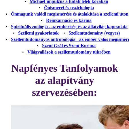
•
Michael-impulzus a tudati lélek korában
•
Önismeret és pszichológia
•
Önmagunk valódi megismerése és átalakítása a szellemi úton
•
Reinkarnáció és karma
•
Spirituális zoológia - az emberiség és az állatvilág kapcsolata
•
Szellemi gyakorlatok
•
Szellemtudomány (vegyes)
•
Szellemtudományos antropológia - az ember valós megismer
•
Szent Grál és Szent Korona
•
Világvallások a szellemtudomány tükrében
Napfényes Tanfolyamok
az alapítvány
szervezésében: