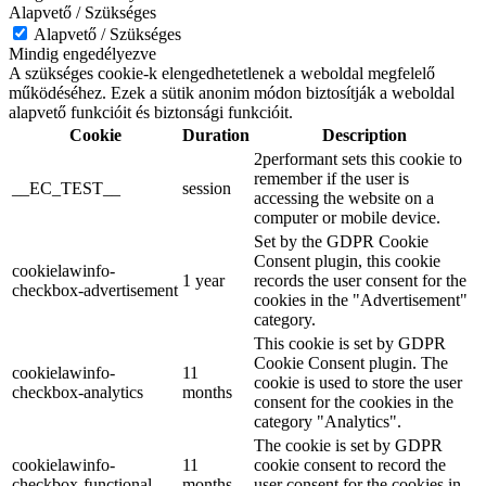
Alapvető / Szükséges
Alapvető / Szükséges
Mindig engedélyezve
A szükséges cookie-k elengedhetetlenek a weboldal megfelelő
működéséhez. Ezek a sütik anonim módon biztosítják a weboldal
alapvető funkcióit és biztonsági funkcióit.
Cookie
Duration
Description
2performant sets this cookie to
remember if the user is
__EC_TEST__
session
accessing the website on a
computer or mobile device.
Set by the GDPR Cookie
Consent plugin, this cookie
cookielawinfo-
1 year
records the user consent for the
checkbox-advertisement
cookies in the "Advertisement"
category.
This cookie is set by GDPR
Cookie Consent plugin. The
cookielawinfo-
11
cookie is used to store the user
checkbox-analytics
months
consent for the cookies in the
category "Analytics".
The cookie is set by GDPR
cookielawinfo-
11
cookie consent to record the
checkbox-functional
months
user consent for the cookies in