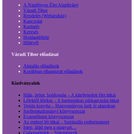
A Napfényes Élet Alapítvány
Váradi Tibor
Rendelés (Webáruház)
Kapcsolat
Karitatív
Keresés
Honlaptérkép
Hírlevél
Váradi Tibor előadásai
Aktuális előadások
Korábban elhangzott előadások
Kiadványaink
Hála, öröm, boldogság – A kiteljesedett élet titkai
Lélektől lélekig – A harmonikus párkapcsolat titkai
Vegán konyha – Hagyományos ízek új alapokon
Szellemtudományi könyvsorozat
Evangéliumi könyvsorozat
Az emberi lét titkai – Spirituális emberismeret
Isten, áldd meg a magyart…
Gabonaételek – Sütemények