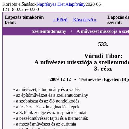
Korábbi előadások
Napfényes Élet Alapítvány
2020-05-
12T18:02:25+02:00
Lapozás témakörön
Lapozás d
« Előző
Következő »
belül:
szerint:
Szellemtudomány / A művészet missziója a sze
533.
Váradi Tibor:
A művészet missziója a szellemtu
3. rész
2009-12-12 • Testnevelési Egyetem (Bp
•
a művészet, a tudomány és a vallás
•
az építőművészet és a szellemtudomány
•
a szobrászat és az élő gondolkodás
•
a festészet és az imaginációs képek
•
a Szférák zenéje és az inspirációs tudat
•
a beszédművészet fajtái és a hierarchiák
•
a mozgásművészet és az euritmia