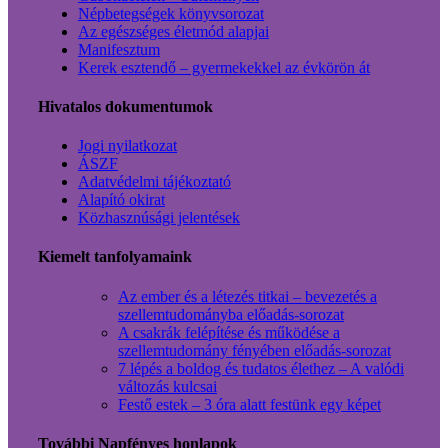
Népbetegségek könyvsorozat
Az egészséges életmód alapjai
Manifesztum
Kerek esztendő – gyermekekkel az évkörön át
Hivatalos dokumentumok
Jogi nyilatkozat
ÁSZF
Adatvédelmi tájékoztató
Alapító okirat
Közhasznúsági jelentések
Kiemelt tanfolyamaink
Az ember és a létezés titkai – bevezetés a
szellemtudományba előadás-sorozat
A csakrák felépítése és működése a
szellemtudomány fényében előadás-sorozat
7 lépés a boldog és tudatos élethez – A valódi
változás kulcsai
Festő estek – 3 óra alatt festünk egy képet
További Napfényes honlapok