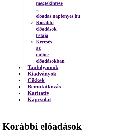
megtekintése
–
eloadas.napfenyes.hu
Korábbi
előadások
listája
Keresés
az
online
előadásokban
Tanfolyamok
Kiadványok
Cikkek
Bemutatkozás
Karitatív
Kapcsolat
Korábbi előadások