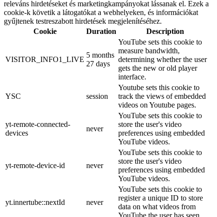
releváns hirdetéseket és marketingkampányokat lássanak el. Ezek a
cookie-k követik a látogatókat a webhelyeken, és információkat
gyűjtenek testreszabott hirdetések megjelenítéséhez.
Cookie
Duration
Description
YouTube sets this cookie to
measure bandwidth,
5 months
VISITOR_INFO1_LIVE
determining whether the user
27 days
gets the new or old player
interface.
Youtube sets this cookie to
YSC
session
track the views of embedded
videos on Youtube pages.
YouTube sets this cookie to
yt-remote-connected-
store the user's video
never
devices
preferences using embedded
YouTube videos.
YouTube sets this cookie to
store the user's video
yt-remote-device-id
never
preferences using embedded
YouTube videos.
YouTube sets this cookie to
register a unique ID to store
yt.innertube::nextId
never
data on what videos from
YouTube the user has seen.