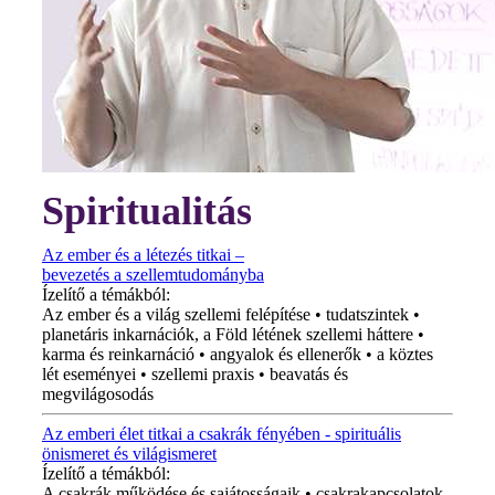
Spiritualitás
Az ember és a létezés titkai –
bevezetés a szellemtudományba
Ízelítő a témákból:
Az ember és a világ szellemi felépítése • tudatszintek •
planetáris inkarnációk, a Föld létének szellemi háttere •
karma és reinkarnáció • angyalok és ellenerők • a köztes
lét eseményei • szellemi praxis • beavatás és
megvilágosodás
Az emberi élet titkai a csakrák fényében - spirituális
önismeret és világismeret
Ízelítő a témákból:
A csakrák működése és sajátosságaik • csakrakapcsolatok