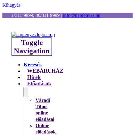
Kihagyás
1/311-9999, 30/311-9999
|
info@napfenyes.hu
Toggle
Navigation
Keresés
WEBÁRUHÁZ
Hírek
Előadások
Váradi
Tibor
online
előadásai
Online
előadások