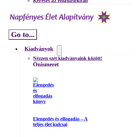
Keresés az előadásokban
Go to...
Kiadványok
Nézzen szét kiadványaink között!
Önismeret
Elengedés és elfogadás – A
teljes élet kulcsai