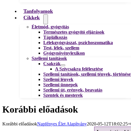
Tanfolyamok
Cikkek
Életmód, gyógyítás
Természetes gyógyító eljárások
Táplálkozás
Lélekgyógyászat, pszichoszomatika
Test, lélek, szellem
Gyógynövénylexikon
Szellemi tanítások
Csakrák
A Szívcsakra felélesztése
Szellemi tanítások, szellemi tények, történés
Szellemi lények
Szellemi ünnepek
Szellemi út, erények, beavatás
Szentek és mesterek
Korábbi előadások
Korábbi előadások
Napfényes Élet Alapítvány
2020-05-12T18:02:25+