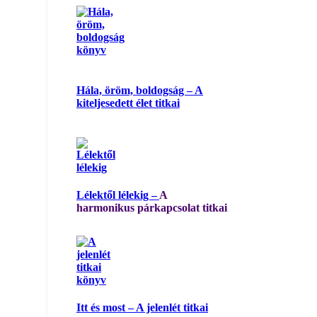
Hála, öröm, boldogság – A
kiteljesedett élet titkai
Lélektől lélekig –
A
harmonikus párkapcsolat titkai
Itt és most – A jelenlét titkai