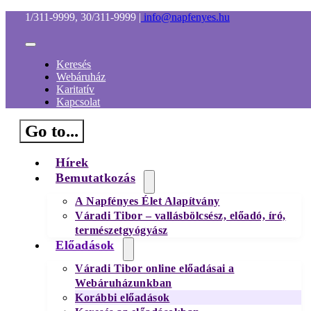
Kihagyás
1/311-9999, 30/311-9999
|
info@napfenyes.hu
Toggle
Navigation
Keresés
Webáruház
Karitatív
Kapcsolat
Go to...
Hírek
Bemutatkozás
A Napfényes Élet Alapítvány
Váradi Tibor – vallásbölcsész, előadó, író,
természetgyógyász
Előadások
Váradi Tibor online előadásai a
Webáruházunkban
Korábbi előadások