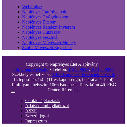
Webáruház
Napfényes Tanfolyamok
Napfényes Gyógyközpont
Napfényes Étterem
Napfényes Rendezvényterem
Napfényes Cukrászat
Napfényes Fesztivál
Napfényes Művészeti Műhely
Szófia Művészeti Egyesület
Copyright © Napfényes Élet Alapítvány –
info@napfenyes.hu
• Telefon:
1/311-9999
,
30/311-9999
Székhely és befizetés:
1053 Budapest, Ferenciek tere 7-8.
II. lépcsőház 1/4. (11-es kapucsengő, bejárat a tér felől)
Tanfolyami helyszín: 1066 Budapest, Teréz körút 46. FBG
Center, III. emelet
Toggle
Navigation
Cookie tájékoztatás
Adatvédelmi nyilatkozat
ÁSZF
Szerzői jogok
Impresszum