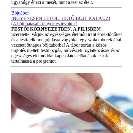
ugyanúgy éhezi a mesét, mint a test az ételt.
Böjttábor
INGYENESEN LETÖLTHETŐ BÖJT-KALAUZ!
(A böjt hatásai - tények és tévhitek)
FESTŐI KÖRNYEZETBEN, A PILISBEN!
Szeretettel várjuk az egészséges életmód iránt érdeklődőket
és a testi-lelki megújulásra vágyókat egy szakemberek által
vezetett ötnapos böjttáborba! A tábor során a közös
böjtölés mellett testmozgás, művészeti foglalkozások és az
egészséges életmóddal kapcsolatos előadások teszik
tartalmassá a programot.