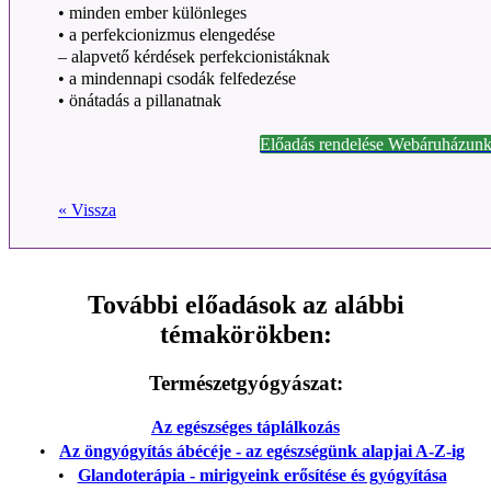
• minden ember különleges
• a perfekcionizmus elengedése
– alapvető kérdések perfekcionistáknak
• a mindennapi csodák felfedezése
• önátadás a pillanatnak
Előadás rendelése Webáruházunk
« Vissza
További előadások az alábbi
témakörökben:
Természetgyógyászat:
Az egészséges táplálkozás
•
Az öngyógyítás ábécéje - az egészségünk alapjai A-Z-ig
•
Glandoterápia - mirigyeink erősítése és gyógyítása