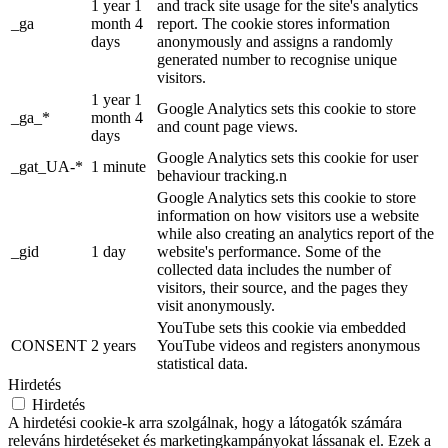
1 year 1
and track site usage for the site's analytics
_ga
month 4
report. The cookie stores information
days
anonymously and assigns a randomly
generated number to recognise unique
visitors.
1 year 1
Google Analytics sets this cookie to store
_ga_*
month 4
and count page views.
days
Google Analytics sets this cookie for user
_gat_UA-*
1 minute
behaviour tracking.n
Google Analytics sets this cookie to store
information on how visitors use a website
while also creating an analytics report of the
_gid
1 day
website's performance. Some of the
collected data includes the number of
visitors, their source, and the pages they
visit anonymously.
YouTube sets this cookie via embedded
CONSENT
2 years
YouTube videos and registers anonymous
statistical data.
Hirdetés
Hirdetés
A hirdetési cookie-k arra szolgálnak, hogy a látogatók számára
releváns hirdetéseket és marketingkampányokat lássanak el. Ezek a