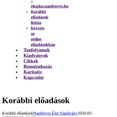
–
eloadas.napfenyes.hu
Korábbi
előadások
listája
Keresés
az
online
előadásokban
Tanfolyamok
Kiadványok
Cikkek
Bemutatkozás
Karitatív
Kapcsolat
Korábbi előadások
Korábbi előadások
Napfényes Élet Alapítvány
2020-05-