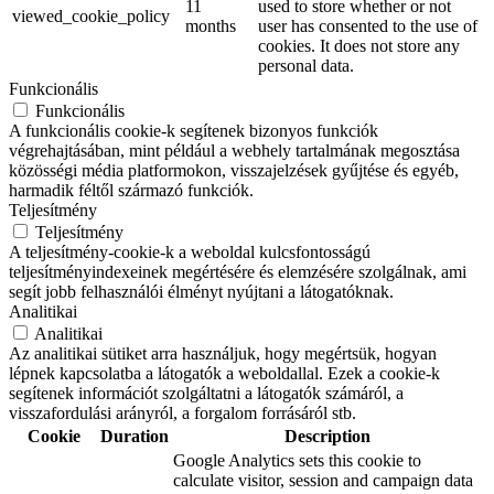
11
used to store whether or not
viewed_cookie_policy
months
user has consented to the use of
cookies. It does not store any
personal data.
Funkcionális
Funkcionális
A funkcionális cookie-k segítenek bizonyos funkciók
végrehajtásában, mint például a webhely tartalmának megosztása
közösségi média platformokon, visszajelzések gyűjtése és egyéb,
harmadik féltől származó funkciók.
Teljesítmény
Teljesítmény
A teljesítmény-cookie-k a weboldal kulcsfontosságú
teljesítményindexeinek megértésére és elemzésére szolgálnak, ami
segít jobb felhasználói élményt nyújtani a látogatóknak.
Analitikai
Analitikai
Az analitikai sütiket arra használjuk, hogy megértsük, hogyan
lépnek kapcsolatba a látogatók a weboldallal. Ezek a cookie-k
segítenek információt szolgáltatni a látogatók számáról, a
visszafordulási arányról, a forgalom forrásáról stb.
Cookie
Duration
Description
Google Analytics sets this cookie to
calculate visitor, session and campaign data