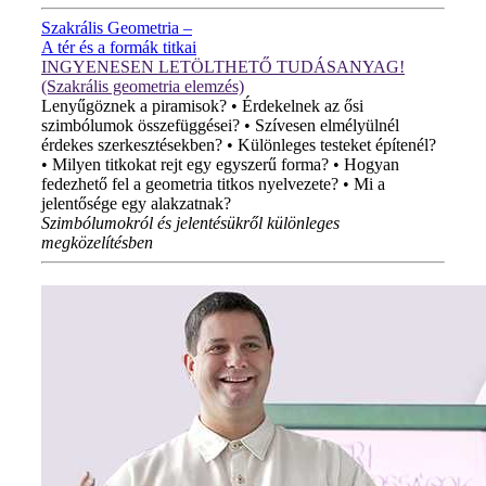
Szakrális Geometria –
A tér és a formák titkai
INGYENESEN LETÖLTHETŐ TUDÁSANYAG!
(Szakrális geometria elemzés)
Lenyűgöznek a piramisok? • Érdekelnek az ősi
szimbólumok összefüggései? • Szívesen elmélyülnél
érdekes szerkesztésekben? • Különleges testeket építenél?
• Milyen titkokat rejt egy egyszerű forma? • Hogyan
fedezhető fel a geometria titkos nyelvezete? • Mi a
jelentősége egy alakzatnak?
Szimbólumokról és jelentésükről különleges
megközelítésben