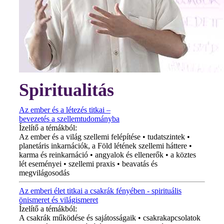
Spiritualitás
Az ember és a létezés titkai –
bevezetés a szellemtudományba
Ízelítő a témákból:
Az ember és a világ szellemi felépítése • tudatszintek •
planetáris inkarnációk, a Föld létének szellemi háttere •
karma és reinkarnáció • angyalok és ellenerők • a köztes
lét eseményei • szellemi praxis • beavatás és
megvilágosodás
Az emberi élet titkai a csakrák fényében - spirituális
önismeret és világismeret
Ízelítő a témákból:
A csakrák működése és sajátosságaik • csakrakapcsolatok