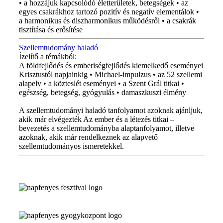
• a hozzájuk kapcsolódó életterületek, betegségek • az
egyes csakrákhoz tartozó pozitív és negatív elementálok •
a harmonikus és diszharmonikus működésről • a csakrák
tisztítása és erősítése
Szellemtudomány haladó
Ízelítő a témákból:
A földfejlődés és emberiségfejlődés kiemelkedő eseményei
Krisztustól napjainkig • Michael-impulzus • az 52 szellemi
alapelv • a közteslét eseményei • a Szent Grál titkai •
egészség, betegség, gyógyulás • damaszkuszi élmény
A szellemtudományi haladó tanfolyamot azoknak ajánljuk,
akik már elvégezték Az ember és a létezés titkai –
bevezetés a szellemtudományba alaptanfolyamot, illetve
azoknak, akik már rendelkeznek az alapvető
szellemtudományos ismeretekkel.