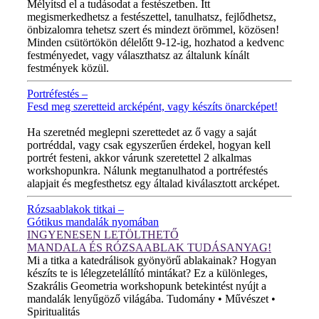
Mélyítsd el a tudásodat a festészetben. Itt
megismerkedhetsz a festészettel, tanulhatsz, fejlődhetsz,
önbizalomra tehetsz szert és mindezt örömmel, közösen!
Minden csütörtökön délelőtt 9-12-ig, hozhatod a kedvenc
festményedet, vagy választhatsz az általunk kínált
festmények közül.
Portréfestés –
Fesd meg szeretteid arcképént, vagy készíts önarcképet!
ÚJ VIDEÓ!
Ha szeretnéd meglepni szerettedet az ő vagy a saját
portréddal, vagy csak egyszerűen érdekel, hogyan kell
portrét festeni, akkor várunk szeretettel 2 alkalmas
workshopunkra. Nálunk megtanulhatod a portréfestés
alapjait és megfesthetsz egy általad kiválasztott arcképet.
Rózsaablakok titkai –
Gótikus mandalák nyomában
INGYENESEN LETÖLTHETŐ
MANDALA ÉS RÓZSAABLAK TUDÁSANYAG!
Mi a titka a katedrálisok gyönyörű ablakainak? Hogyan
készíts te is lélegzetelállító mintákat? Ez a különleges,
Szakrális Geometria workshopunk betekintést nyújt a
mandalák lenyűgöző világába. Tudomány • Művészet •
Spiritualitás