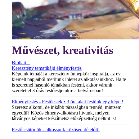
Művészet, kreativitás
Bibliart –
Keresztény tematikájú élményfestés
Képeink témáját a keresztény ünnepkör inspirálja, az év
kiemelt napjaiból merítünk ihletet az alkotásainkhoz. Ha te
is szeretnél hasonló témákban festeni, akkor várunk
szeretettel 3 órás festőestjeinkre a belvárosban!
Élményfestés - Festőestek • 3 óra alatt festünk egy képet!
Szeretsz alkotni, de inkább társaságban tennéd, mintsem
egyedül? Közös élmény-alkotásra hívunk, melyen
látványos képeket készíthetsz előképzettség nélkül is!
Festő csütörtök - alkossunk közösen délelőtt!
MINDEN CSÜTÖRTÖKÖN!