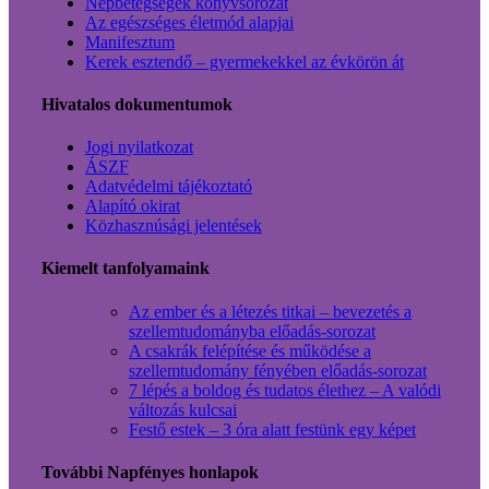
Népbetegségek könyvsorozat
Az egészséges életmód alapjai
Manifesztum
Kerek esztendő – gyermekekkel az évkörön át
Hivatalos dokumentumok
Jogi nyilatkozat
ÁSZF
Adatvédelmi tájékoztató
Alapító okirat
Közhasznúsági jelentések
Kiemelt tanfolyamaink
Az ember és a létezés titkai – bevezetés a
szellemtudományba előadás-sorozat
A csakrák felépítése és működése a
szellemtudomány fényében előadás-sorozat
7 lépés a boldog és tudatos élethez – A valódi
változás kulcsai
Festő estek – 3 óra alatt festünk egy képet
További Napfényes honlapok