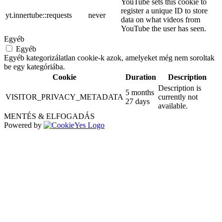
YouTube sets this cookie to
register a unique ID to store
yt.innertube::requests
never
data on what videos from
YouTube the user has seen.
Egyéb
Egyéb
Egyéb kategorizálatlan cookie-k azok, amelyeket még nem soroltak
be egy kategóriába.
Cookie
Duration
Description
Description is
5 months
VISITOR_PRIVACY_METADATA
currently not
27 days
available.
MENTÉS & ELFOGADÁS
Powered by