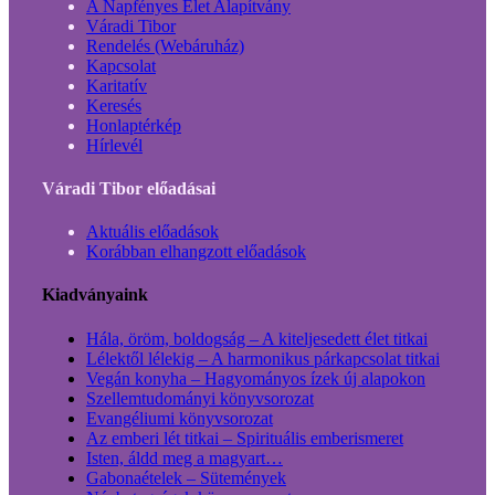
A Napfényes Élet Alapítvány
Váradi Tibor
Rendelés (Webáruház)
Kapcsolat
Karitatív
Keresés
Honlaptérkép
Hírlevél
Váradi Tibor előadásai
Aktuális előadások
Korábban elhangzott előadások
Kiadványaink
Hála, öröm, boldogság – A kiteljesedett élet titkai
Lélektől lélekig – A harmonikus párkapcsolat titkai
Vegán konyha – Hagyományos ízek új alapokon
Szellemtudományi könyvsorozat
Evangéliumi könyvsorozat
Az emberi lét titkai – Spirituális emberismeret
Isten, áldd meg a magyart…
Gabonaételek – Sütemények