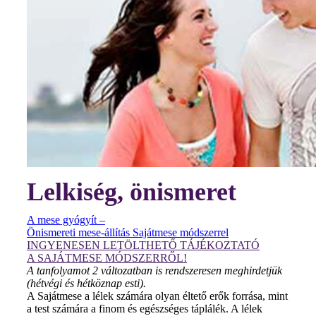
Lelkiség, önismeret
A mese gyógyít –
Önismereti mese-állítás Sajátmese módszerrel
INGYENESEN LETÖLTHETŐ TÁJÉKOZTATÓ
A SAJÁTMESE MÓDSZERRŐL!
A tanfolyamot 2 változatban is rendszeresen meghirdetjük
(hétvégi és hétköznap esti).
A Sajátmese a lélek számára olyan éltető erők forrása, mint
a test számára a finom és egészséges táplálék. A lélek