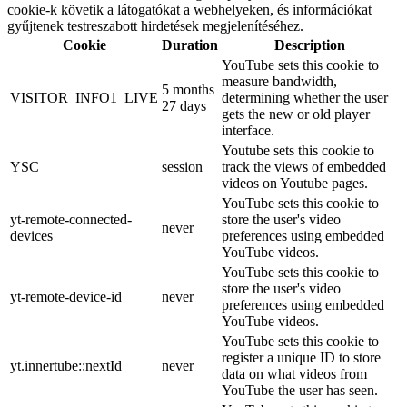
cookie-k követik a látogatókat a webhelyeken, és információkat
gyűjtenek testreszabott hirdetések megjelenítéséhez.
Cookie
Duration
Description
YouTube sets this cookie to
measure bandwidth,
5 months
VISITOR_INFO1_LIVE
determining whether the user
27 days
gets the new or old player
interface.
Youtube sets this cookie to
YSC
session
track the views of embedded
videos on Youtube pages.
YouTube sets this cookie to
yt-remote-connected-
store the user's video
never
devices
preferences using embedded
YouTube videos.
YouTube sets this cookie to
store the user's video
yt-remote-device-id
never
preferences using embedded
YouTube videos.
YouTube sets this cookie to
register a unique ID to store
yt.innertube::nextId
never
data on what videos from
YouTube the user has seen.