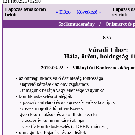
12T18:02:25+02:00
Lapozás témakörön
Lapozás d
« Előző
Következő »
belül:
szerint:
Szellemtudomány / Önismeret és ps
837.
Váradi Tibor:
Hála, öröm, boldogság 11
2019-03-22 • Villányi úti Konferenciaközpo
• az önmagunkhoz való őszinteség fontossága
– alapvető kérdések az önvizsgálathoz
– Önmagunk barátja vagy ellensége vagyunk?
• konfliktuskezelési stratégiák
– a passzív-önfeladó és az agresszív-erőszakos típus
– az ezek mögött álló hitrendszerek
– gyerekkori hatások és a konfliktuskezelés
– az asszertív kommunikáció alapjai
– asszertív konfliktuskezelés (a DERN-módszer)
• önmagunk elfogadása és az ideálok