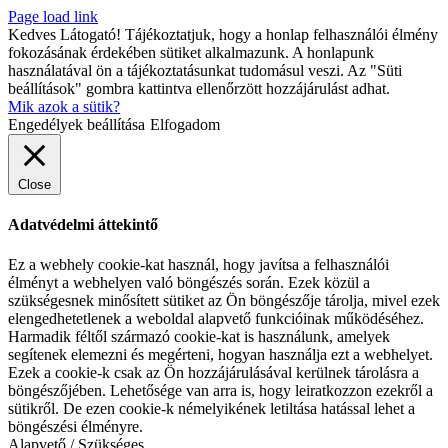
Page load link
Kedves Látogató! Tájékoztatjuk, hogy a honlap felhasználói élmény
fokozásának érdekében sütiket alkalmazunk. A honlapunk
használatával ön a tájékoztatásunkat tudomásul veszi. Az "Süti
beállítások" gombra kattintva ellenőrzött hozzájárulást adhat.
Mik azok a sütik?
Engedélyek beállítása
Elfogadom
Close
Adatvédelmi áttekintő
Ez a webhely cookie-kat használ, hogy javítsa a felhasználói
élményt a webhelyen való böngészés során. Ezek közül a
szükségesnek minősített sütiket az Ön böngészője tárolja, mivel ezek
elengedhetetlenek a weboldal alapvető funkcióinak működéséhez.
Harmadik féltől származó cookie-kat is használunk, amelyek
segítenek elemezni és megérteni, hogyan használja ezt a webhelyet.
Ezek a cookie-k csak az Ön hozzájárulásával kerülnek tárolásra a
böngészőjében. Lehetősége van arra is, hogy leiratkozzon ezekről a
sütikről. De ezen cookie-k némelyikének letiltása hatással lehet a
böngészési élményre.
Alapvető / Szükséges