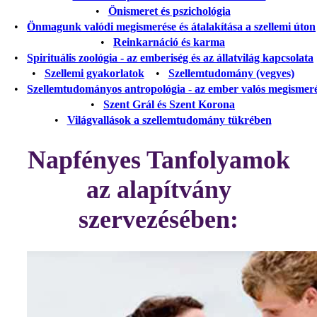
•
Önismeret és pszichológia
•
Önmagunk valódi megismerése és átalakítása a szellemi úton
•
Reinkarnáció és karma
•
Spirituális zoológia - az emberiség és az állatvilág kapcsolata
•
Szellemi gyakorlatok
•
Szellemtudomány (vegyes)
•
Szellemtudományos antropológia - az ember valós megismer
•
Szent Grál és Szent Korona
•
Világvallások a szellemtudomány tükrében
Napfényes Tanfolyamok
az alapítvány
szervezésében: