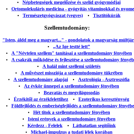
•
Népbetegségek megelőzése és szelíd gyógymódjai
•
Ortomolekuláris medicina - gyógyítás vitaminokkal és nyom
•
Természetgyógyászat (vegyes)
•
Tisztítókúrák
Szellemtudomány:
"Isten, áldd meg a magyart..." - gondolatok a magyarság múltjáról
•
„Az Ige testté lett”
•
A "Névtelen szellem" tanításai a szellemtudomány fényében
•
A csakrák működése és fejlesztése a szellemtudomány fényé
•
A halál mint szellemi születés
•
A művészet missziója a szellemtudomány tükrében
•
A szellemtudomány alapjai
•
Asztrológia - Asztroszófia
•
Az évkör ünnepei a szellemtudomány fényében
•
Beavatás és megvilágosodás
•
Érzékitől az érzékfelettihez
•
Ezoterikus kereszténység
•
Földfejlődés és emberiségfejlődés a szellemtudomány fényéb
•
Hét titok a szellemtudomány fényében
•
Isteni erények a szellemtudomány fényében
•
Kérdezz - Felelek
•
Láthatatlan segítőink
•
Michael-impulzus a tudati lélek korában