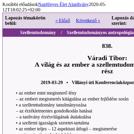
Korábbi előadások
Napfényes Élet Alapítvány
2020-05-
12T18:02:25+02:00
Lapozás témakörön
Lapozás d
« Előző
Következő »
belül:
szerint:
Szellemtudomány / Szellemtudományos antropológia -
838.
Váradi Tibor:
A világ és az ember a szellemtudo
rész
2019-03-29 • Villányi úti Konferenciaközpo
• az ember mint megismerő lény
– az emberi megismerés kitágulása az ember fejlődése során
• a szellemtudomány tanulmányozása
– az érzékletmentes gondolkodás hatásai
– a tanítvány érzésvilágának átalakulása
• a szellemi igazságok szeretet-tartalma
• az ember teljes – 12 aspektust átfogó – megismerése