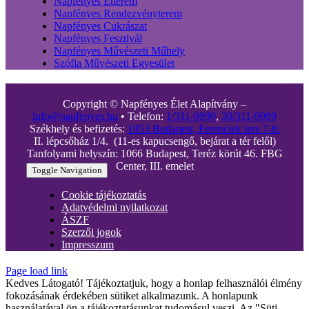
Napfényes Étterem
Napfényes Rendezvényterem
Napfényes Cukrászat
Napfényes Fesztivál
Napfényes Művészeti Műhely
Szófia Művészeti Egyesület
Copyright © Napfényes Élet Alapítvány –
info@napfenyes.hu
• Telefon:
1/311-9999
,
30/311-9999
Székhely és befizetés:
1053 Budapest, Ferenciek tere 7-8.
II. lépcsőház 1/4. (11-es kapucsengő, bejárat a tér felől)
Tanfolyami helyszín: 1066 Budapest, Teréz körút 46. FBG
Center, III. emelet
Toggle Navigation
Cookie tájékoztatás
Adatvédelmi nyilatkozat
ÁSZF
Szerzői jogok
Impresszum
Page load link
Kedves Látogató! Tájékoztatjuk, hogy a honlap felhasználói élmény
fokozásának érdekében sütiket alkalmazunk. A honlapunk
használatával ön a tájékoztatásunkat tudomásul veszi. Az "Süti