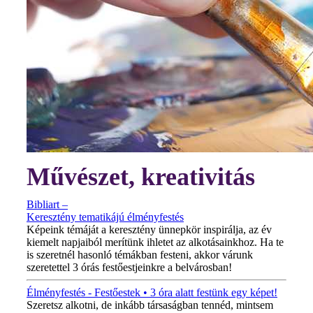
Művészet, kreativitás
Bibliart –
Keresztény tematikájú élményfestés
Képeink témáját a keresztény ünnepkör inspirálja, az év
kiemelt napjaiból merítünk ihletet az alkotásainkhoz. Ha te
is szeretnél hasonló témákban festeni, akkor várunk
szeretettel 3 órás festőestjeinkre a belvárosban!
Élményfestés - Festőestek • 3 óra alatt festünk egy képet!
Szeretsz alkotni, de inkább társaságban tennéd, mintsem