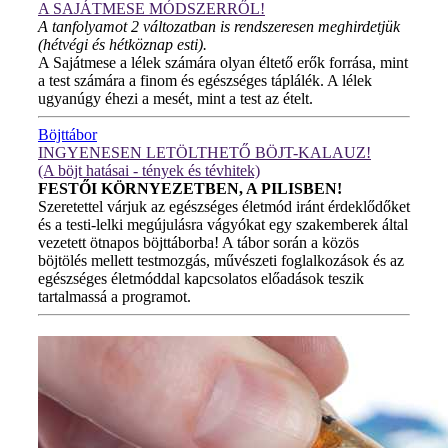
A SAJÁTMESE MÓDSZERRŐL!
A tanfolyamot 2 változatban is rendszeresen meghirdetjük
(hétvégi és hétköznap esti).
A Sajátmese a lélek számára olyan éltető erők forrása, mint
a test számára a finom és egészséges táplálék. A lélek
ugyanúgy éhezi a mesét, mint a test az ételt.
Böjttábor
INGYENESEN LETÖLTHETŐ BÖJT-KALAUZ!
(A böjt hatásai - tények és tévhitek)
FESTŐI KÖRNYEZETBEN, A PILISBEN!
Szeretettel várjuk az egészséges életmód iránt érdeklődőket
és a testi-lelki megújulásra vágyókat egy szakemberek által
vezetett ötnapos böjttáborba! A tábor során a közös
böjtölés mellett testmozgás, művészeti foglalkozások és az
egészséges életmóddal kapcsolatos előadások teszik
tartalmassá a programot.