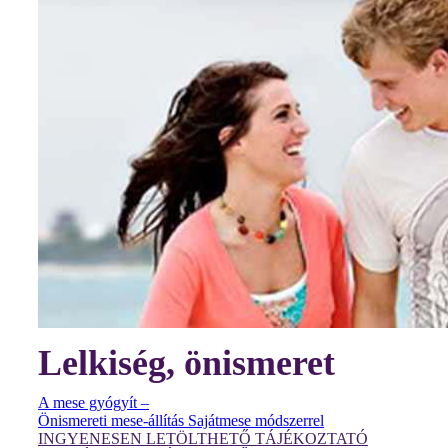
Lelkiség, önismeret
A mese gyógyít –
Önismereti mese-állítás Sajátmese módszerrel
INGYENESEN LETÖLTHETŐ TÁJÉKOZTATÓ