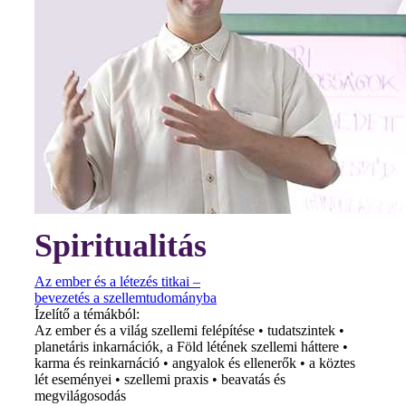
Spiritualitás
Az ember és a létezés titkai –
bevezetés a szellemtudományba
Ízelítő a témákból:
Az ember és a világ szellemi felépítése • tudatszintek •
planetáris inkarnációk, a Föld létének szellemi háttere •
karma és reinkarnáció • angyalok és ellenerők • a köztes
lét eseményei • szellemi praxis • beavatás és
megvilágosodás