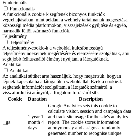
Funkcionális
Funkcionális
A funkcionális cookie-k segítenek bizonyos funkciók
végrehajtásában, mint például a webhely tartalmának megosztása
közösségi média platformokon, visszajelzések gyűjtése és egyéb,
harmadik féltől származó funkciók.
Teljesítmény
Teljesítmény
A teljesítmény-cookie-k a weboldal kulcsfontosságú
teljesítményindexeinek megértésére és elemzésére szolgálnak, ami
segít jobb felhasználói élményt nyújtani a látogatóknak.
Analitikai
Analitikai
Az analitikai sütiket arra használjuk, hogy megértsük, hogyan
lépnek kapcsolatba a látogatók a weboldallal. Ezek a cookie-k
segítenek információt szolgáltatni a látogatók számáról, a
visszafordulási arányról, a forgalom forrásáról stb.
Cookie
Duration
Description
Google Analytics sets this cookie to
calculate visitor, session and campaign data
1 year 1
and track site usage for the site's analytics
_ga
month 4
report. The cookie stores information
days
anonymously and assigns a randomly
generated number to recognise unique