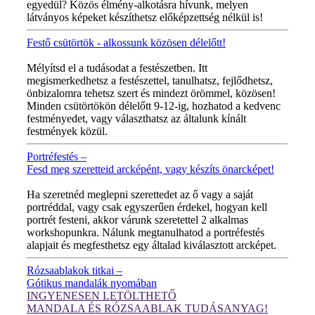
egyedül? Közös élmény-alkotásra hívunk, melyen
látványos képeket készíthetsz előképzettség nélkül is!
Festő csütörtök - alkossunk közösen délelőtt!
MINDEN CSÜTÖRTÖKÖN!
Mélyítsd el a tudásodat a festészetben. Itt
megismerkedhetsz a festészettel, tanulhatsz, fejlődhetsz,
önbizalomra tehetsz szert és mindezt örömmel, közösen!
Minden csütörtökön délelőtt 9-12-ig, hozhatod a kedvenc
festményedet, vagy választhatsz az általunk kínált
festmények közül.
Portréfestés –
Fesd meg szeretteid arcképént, vagy készíts önarcképet!
ÚJ VIDEÓ!
Ha szeretnéd meglepni szerettedet az ő vagy a saját
portréddal, vagy csak egyszerűen érdekel, hogyan kell
portrét festeni, akkor várunk szeretettel 2 alkalmas
workshopunkra. Nálunk megtanulhatod a portréfestés
alapjait és megfesthetsz egy általad kiválasztott arcképet.
Rózsaablakok titkai –
Gótikus mandalák nyomában
INGYENESEN LETÖLTHETŐ
MANDALA ÉS RÓZSAABLAK TUDÁSANYAG!