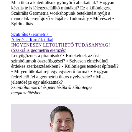
Mi a titka a katedrálisok gyönyörű ablakainak? Hogyan
készíts te is lélegzetelállító mintákat? Ez a különleges,
Szakrális Geometria workshopunk betekintést nyújt a
mandalák lenyűgöző világába. Tudomány • Művészet •
Spiritualitás
Szakrális Geometria –
A tér és a formák titkai
INGYENESEN LETÖLTHETŐ TUDÁSANYAG!
(Szakrális geometria elemzés)
Lenyűgöznek a piramisok? • Érdekelnek az ősi
szimbólumok összefüggései? • Szívesen elmélyülnél
érdekes szerkesztésekben? • Különleges testeket építenél?
• Milyen titkokat rejt egy egyszerű forma? • Hogyan
fedezhető fel a geometria titkos nyelvezete? • Mi a
jelentősége egy alakzatnak?
Szimbólumokról és jelentésükről különleges
megközelítésben