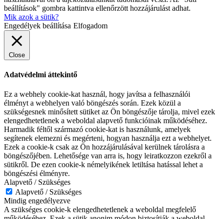
beállítások" gombra kattintva ellenőrzött hozzájárulást adhat.
Mik azok a sütik?
Engedélyek beállítása
Elfogadom
Close
Adatvédelmi áttekintő
Ez a webhely cookie-kat használ, hogy javítsa a felhasználói
élményt a webhelyen való böngészés során. Ezek közül a
szükségesnek minősített sütiket az Ön böngészője tárolja, mivel ezek
elengedhetetlenek a weboldal alapvető funkcióinak működéséhez.
Harmadik féltől származó cookie-kat is használunk, amelyek
segítenek elemezni és megérteni, hogyan használja ezt a webhelyet.
Ezek a cookie-k csak az Ön hozzájárulásával kerülnek tárolásra a
böngészőjében. Lehetősége van arra is, hogy leiratkozzon ezekről a
sütikről. De ezen cookie-k némelyikének letiltása hatással lehet a
böngészési élményre.
Alapvető / Szükséges
Alapvető / Szükséges
Mindig engedélyezve
A szükséges cookie-k elengedhetetlenek a weboldal megfelelő
működéséhez. Ezek a sütik anonim módon biztosítják a weboldal