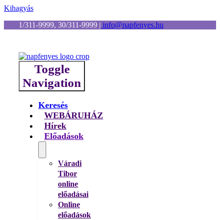
Kihagyás
1/311-9999, 30/311-9999
|
info@napfenyes.hu
Toggle
Navigation
Keresés
WEBÁRUHÁZ
Hírek
Előadások
Váradi
Tibor
online
előadásai
Online
előadások