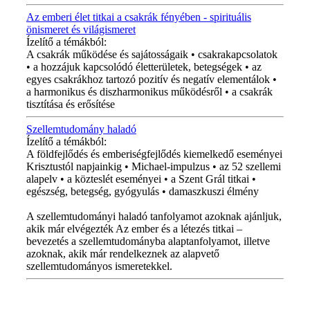
Az emberi élet titkai a csakrák fényében - spirituális
önismeret és világismeret
Ízelítő a témákból:
A csakrák működése és sajátosságaik • csakrakapcsolatok
• a hozzájuk kapcsolódó életterületek, betegségek • az
egyes csakrákhoz tartozó pozitív és negatív elementálok •
a harmonikus és diszharmonikus működésről • a csakrák
tisztítása és erősítése
Szellemtudomány haladó
Ízelítő a témákból:
A földfejlődés és emberiségfejlődés kiemelkedő eseményei
Krisztustól napjainkig • Michael-impulzus • az 52 szellemi
alapelv • a közteslét eseményei • a Szent Grál titkai •
egészség, betegség, gyógyulás • damaszkuszi élmény
A szellemtudományi haladó tanfolyamot azoknak ajánljuk,
akik már elvégezték Az ember és a létezés titkai –
bevezetés a szellemtudományba alaptanfolyamot, illetve
azoknak, akik már rendelkeznek az alapvető
szellemtudományos ismeretekkel.