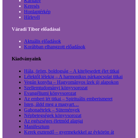
Karitatív
Keresés
Honlaptérkép
Hírlevél
Váradi Tibor előadásai
Aktuális előadások
Korábban elhangzott előadások
Kiadványaink
Hála, öröm, boldogság – A kiteljesedett élet titkai
Lélektől lélekig – A harmonikus párkapcsolat titkai
Vegán konyha – Hagyományos ízek új alapokon
Szellemtudományi könyvsorozat
Evangéliumi könyvsorozat
Az emberi lét titkai – Spirituális emberismeret
Isten, áldd meg a magyart…
Gabonaételek – Sütemények
Népbetegségek könyvsorozat
Az egészséges életmód alapjai
Manifesztum
Kerek esztendő – gyermekekkel az évkörön át