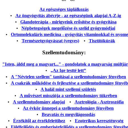
Az egészséges táplálkozás
•
Az öngyógyítás ábécéje - az egészségünk alapjai A-Z-ig
•
Glandoterápia - mirigyeink erősítése és gyógyítása
•
Népbetegségek megelőzése és szelíd gyógymódjai
•
Ortomolekuláris medicina - gyógyítás vitaminokkal és nyom
•
Természetgyógyászat (vegyes)
•
Tisztítókúrák
Szellemtudomány:
"Isten, áldd meg a magyart..." - gondolatok a magyarság múltjáról
•
„Az Ige testté lett”
•
A "Névtelen szellem" tanításai a szellemtudomány fényében
•
A csakrák működése és fejlesztése a szellemtudomány fényé
•
A halál mint szellemi születés
•
A művészet missziója a szellemtudomány tükrében
•
A szellemtudomány alapjai
•
Asztrológia - Asztroszófia
•
Az évkör ünnepei a szellemtudomány fényében
•
Beavatás és megvilágosodás
•
Érzékitől az érzékfelettihez
•
Ezoterikus kereszténység
•
Földfejlődés és emberiségfejlődés a szellemtudomány fényéb