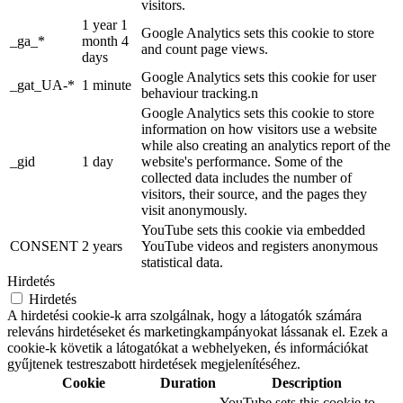
visitors.
1 year 1
Google Analytics sets this cookie to store
_ga_*
month 4
and count page views.
days
Google Analytics sets this cookie for user
_gat_UA-*
1 minute
behaviour tracking.n
Google Analytics sets this cookie to store
information on how visitors use a website
while also creating an analytics report of the
_gid
1 day
website's performance. Some of the
collected data includes the number of
visitors, their source, and the pages they
visit anonymously.
YouTube sets this cookie via embedded
CONSENT
2 years
YouTube videos and registers anonymous
statistical data.
Hirdetés
Hirdetés
A hirdetési cookie-k arra szolgálnak, hogy a látogatók számára
releváns hirdetéseket és marketingkampányokat lássanak el. Ezek a
cookie-k követik a látogatókat a webhelyeken, és információkat
gyűjtenek testreszabott hirdetések megjelenítéséhez.
Cookie
Duration
Description
YouTube sets this cookie to