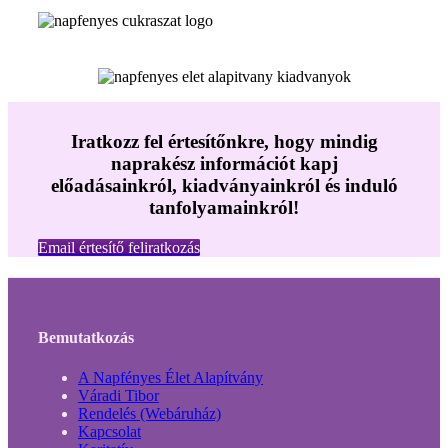
Iratkozz fel értesítőnkre, hogy mindig
naprakész információt kapj
előadásainkról, kiadványainkról és induló
tanfolyamainkról!
Email értesítő feliratkozás
Bemutatkozás
A Napfényes Élet Alapítvány
Váradi Tibor
Rendelés (Webáruház)
Kapcsolat