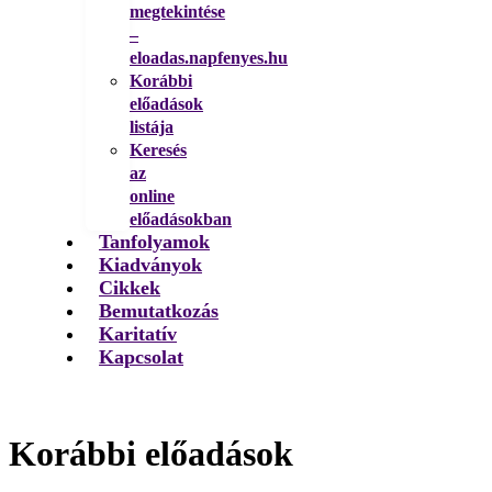
megtekintése
–
eloadas.napfenyes.hu
Korábbi
előadások
listája
Keresés
az
online
előadásokban
Tanfolyamok
Kiadványok
Cikkek
Bemutatkozás
Karitatív
Kapcsolat
Korábbi előadások