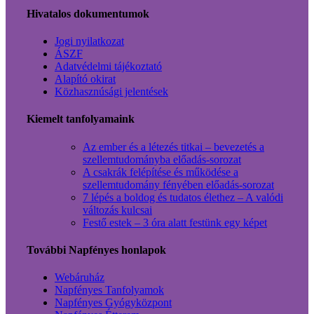
Hivatalos dokumentumok
Jogi nyilatkozat
ÁSZF
Adatvédelmi tájékoztató
Alapító okirat
Közhasznúsági jelentések
Kiemelt tanfolyamaink
Az ember és a létezés titkai – bevezetés a
szellemtudományba előadás-sorozat
A csakrák felépítése és működése a
szellemtudomány fényében előadás-sorozat
7 lépés a boldog és tudatos élethez – A valódi
változás kulcsai
Festő estek – 3 óra alatt festünk egy képet
További Napfényes honlapok
Webáruház
Napfényes Tanfolyamok
Napfényes Gyógyközpont