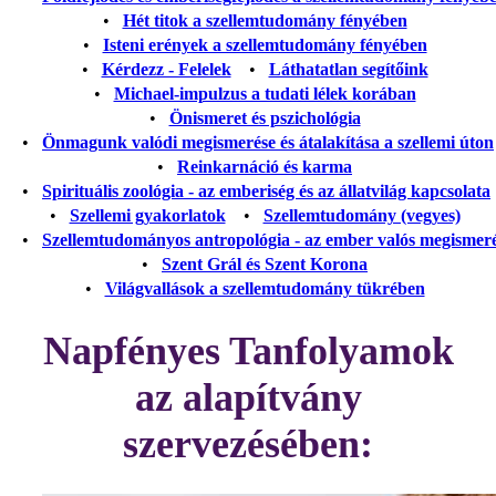
•
Hét titok a szellemtudomány fényében
•
Isteni erények a szellemtudomány fényében
•
Kérdezz - Felelek
•
Láthatatlan segítőink
•
Michael-impulzus a tudati lélek korában
•
Önismeret és pszichológia
•
Önmagunk valódi megismerése és átalakítása a szellemi úton
•
Reinkarnáció és karma
•
Spirituális zoológia - az emberiség és az állatvilág kapcsolata
•
Szellemi gyakorlatok
•
Szellemtudomány (vegyes)
•
Szellemtudományos antropológia - az ember valós megismer
•
Szent Grál és Szent Korona
•
Világvallások a szellemtudomány tükrében
Napfényes Tanfolyamok
az alapítvány
szervezésében: