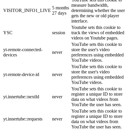
measure bandwidth,
5 months
VISITOR_INFO1_LIVE
determining whether the user
27 days
gets the new or old player
interface.
Youtube sets this cookie to
YSC
session
track the views of embedded
videos on Youtube pages.
YouTube sets this cookie to
yt-remote-connected-
store the user's video
never
devices
preferences using embedded
YouTube videos.
YouTube sets this cookie to
store the user's video
yt-remote-device-id
never
preferences using embedded
YouTube videos.
YouTube sets this cookie to
register a unique ID to store
yt.innertube::nextId
never
data on what videos from
YouTube the user has seen.
YouTube sets this cookie to
register a unique ID to store
yt.innertube::requests
never
data on what videos from
YouTube the user has seen.