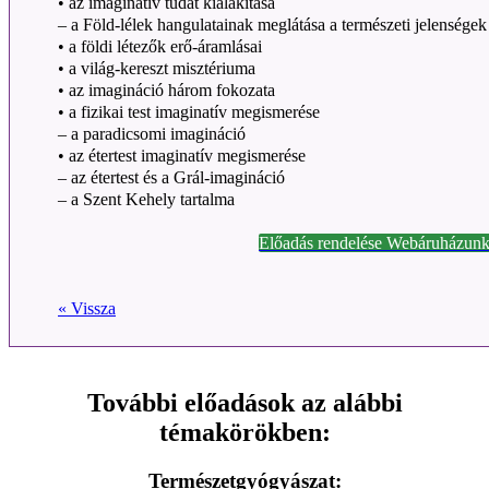
• az imaginatív tudat kialakítása
– a Föld-lélek hangulatainak meglátása a természeti jelensége
• a földi létezők erő-áramlásai
• a világ-kereszt misztériuma
• az imagináció három fokozata
• a fizikai test imaginatív megismerése
– a paradicsomi imagináció
• az étertest imaginatív megismerése
– az étertest és a Grál-imagináció
– a Szent Kehely tartalma
Előadás rendelése Webáruházunk
« Vissza
További előadások az alábbi
témakörökben:
Természetgyógyászat: