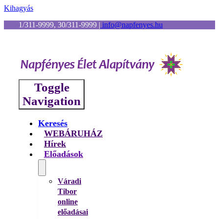
Kihagyás
1/311-9999, 30/311-9999
|
info@napfenyes.hu
Toggle
Navigation
Keresés
WEBÁRUHÁZ
Hírek
Előadások
Váradi
Tibor
online
előadásai