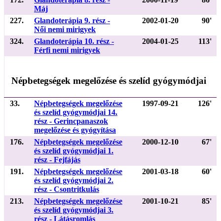
Máj
227.
Glandoterápia 9. rész -
2002-01-20
90'
Női nemi mirigyek
324.
Glandoterápia 10. rész -
2004-01-25
113'
Férfi nemi mirigyek
Népbetegségek megelőzése és szelíd gyógymódjai
33.
Népbetegségek megelőzése
1997-09-21
126'
és szelíd gyógymódjai 14.
rész - Gerincpanaszok
megelőzése és gyógyítása
176.
Népbetegségek megelőzése
2000-12-10
67'
és szelíd gyógymódjai 1.
rész - Fejfájás
191.
Népbetegségek megelőzése
2001-03-18
60'
és szelíd gyógymódjai 2.
rész - Csontritkulás
213.
Népbetegségek megelőzése
2001-10-21
85'
és szelíd gyógymódjai 3.
rész - Látásromlás