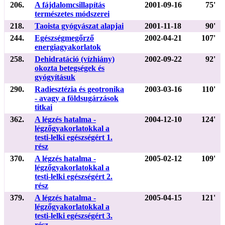
206.
A fájdalomcsillapítás
2001-09-16
75'
természetes módszerei
218.
Taoista gyógyászat alapjai
2001-11-18
90'
244.
Egészségmegőrző
2002-04-21
107'
energiagyakorlatok
258.
Dehidratáció (vízhiány)
2002-09-22
92'
okozta betegségek és
gyógyításuk
290.
Radiesztézia és geotronika
2003-03-16
110'
- avagy a földsugárzások
titkai
362.
A légzés hatalma -
2004-12-10
124'
légzőgyakorlatokkal a
testi-lelki egészségért 1.
rész
370.
A légzés hatalma -
2005-02-12
109'
légzőgyakorlatokkal a
testi-lelki egészségért 2.
rész
379.
A légzés hatalma -
2005-04-15
121'
légzőgyakorlatokkal a
testi-lelki egészségért 3.
rész