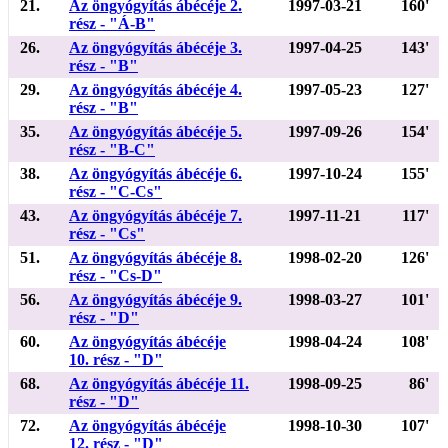
21.
Az öngyógyítás ábécéje 2.
1997-03-21
160'
rész - "Á-B"
26.
Az öngyógyítás ábécéje 3.
1997-04-25
143'
rész - "B"
29.
Az öngyógyítás ábécéje 4.
1997-05-23
127'
rész - "B"
35.
Az öngyógyítás ábécéje 5.
1997-09-26
154'
rész - "B-C"
38.
Az öngyógyítás ábécéje 6.
1997-10-24
155'
rész - "C-Cs"
43.
Az öngyógyítás ábécéje 7.
1997-11-21
117'
rész - "Cs"
51.
Az öngyógyítás ábécéje 8.
1998-02-20
126'
rész - "Cs-D"
56.
Az öngyógyítás ábécéje 9.
1998-03-27
101'
rész - "D"
60.
Az öngyógyítás ábécéje
1998-04-24
108'
10. rész - "D"
68.
Az öngyógyítás ábécéje 11.
1998-09-25
86'
rész - "D"
72.
Az öngyógyítás ábécéje
1998-10-30
107'
12. rész - "D"