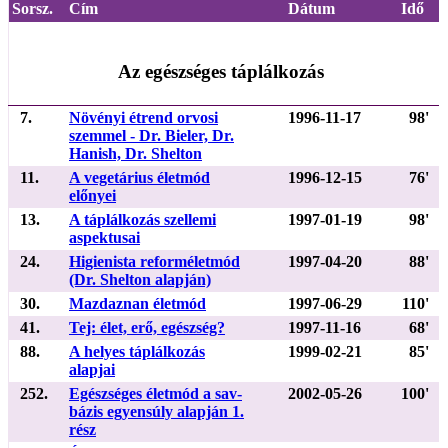
Sorsz.
Cím
Dátum
Idő
Az egészséges táplálkozás
7.
Növényi étrend orvosi
1996-11-17
98'
szemmel - Dr. Bieler, Dr.
Hanish, Dr. Shelton
11.
A vegetárius életmód
1996-12-15
76'
előnyei
13.
A táplálkozás szellemi
1997-01-19
98'
aspektusai
24.
Higienista reforméletmód
1997-04-20
88'
(Dr. Shelton alapján)
30.
Mazdaznan életmód
1997-06-29
110'
41.
Tej: élet, erő, egészség?
1997-11-16
68'
88.
A helyes táplálkozás
1999-02-21
85'
alapjai
252.
Egészséges életmód a sav-
2002-05-26
100'
bázis egyensúly alapján 1.
rész