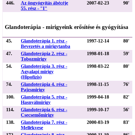
446.
Az öngyógyítás ábécéje
2007-02-23
90'
55. rész - "I"
Glandoterápia - mirigyeink erősítése és gyógyítása
45.
Glandoterápia 1. rész -
1997-12-14
80'
Bevezetés a mirigytanba
47.
Glandoterápia 2. rész -
1998-01-18
59'
Tobozmirigy
54.
Glandoterápia 3. rész -
1998-03-22
80'
Agyalapi mirigy
(Hipofízis)
74.
Glandoterápia 4. rész -
1998-11-15
76'
Pajzsmirigy
100.
Glandoterápia 5. rész -
1999-04-18
82'
Hasnyálmirigy
114.
Glandoterápia 6. rész -
1999-10-17
56'
Csecsemőmirigy
138.
Glandoterápia 7. rész -
2000-03-19
83'
Mellékvese
172.
Glandoterápia 8. rész -
2000-11-19
86'