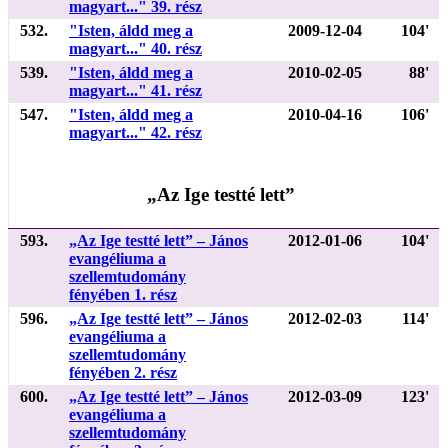
magyart..." 39. rész
532.
"Isten, áldd meg a
2009-12-04
104'
magyart..." 40. rész
539.
"Isten, áldd meg a
2010-02-05
88'
magyart..." 41. rész
547.
"Isten, áldd meg a
2010-04-16
106'
magyart..." 42. rész
„Az Ige testté lett”
593.
„Az Ige testté lett” – János
2012-01-06
104'
evangéliuma a
szellemtudomány
fényében 1. rész
596.
„Az Ige testté lett” – János
2012-02-03
114'
evangéliuma a
szellemtudomány
fényében 2. rész
600.
„Az Ige testté lett” – János
2012-03-09
123'
evangéliuma a
szellemtudomány