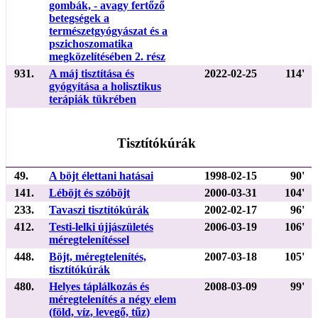
gombák, - avagy fertőző
betegségek a
természetgyógyászat és a
pszichoszomatika
megközelítésében 2. rész
931.
A máj tisztítása és
2022-02-25
114'
gyógyítása a holisztikus
terápiák tükrében
Tisztítókúrák
49.
A böjt élettani hatásai
1998-02-15
90'
141.
Léböjt és szóböjt
2000-03-31
104'
233.
Tavaszi tisztítókúrák
2002-02-17
96'
412.
Testi-lelki újjászületés
2006-03-19
106'
méregtelenítéssel
448.
Böjt, méregtelenítés,
2007-03-18
105'
tisztítókúrák
480.
Helyes táplálkozás és
2008-03-09
99'
méregtelenítés a négy elem
(föld, víz, levegő, tűz)