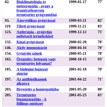
82.
Bioklimatológia és
1999-01-17
77'
meteoropátia - avagy a
frontérzékenység
természetes gyógymódjai
93.
Ájurvédikus gyógyászat
1999-03-21
82'
119.
Tibeti gyógyászat
1999-11-21
83'
123.
Apiterápia - gyógyítás
1999-12-12
75'
méhészeti termékekkel
132.
Kínai gyógyászat
2000-02-20
78'
146.
Aktív immunizáció
2000-04-16
70'
154.
Gyógyító színek
2000-05-21
78'
165.
Öregedés: betegség vagy
2000-10-15
93'
természetes folyamat?
185.
A biológiai fogászat
2001-02-18
70'
alapjai
197.
Az antibiotikumok
2001-04-22
71'
alkonya
203.
Bevezetés a homeopátiába
2001-05-20
80'
205.
Természetes
2001-05-25
85'
fogamzásgátlás - A
Billings-módszer