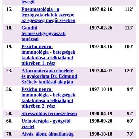
levegő
15.
Pneumatológia - a
1997-02-16
112'
légzőgyakorlatok szerepe
az egészség megőrzésében
18.
Gandhi
1997-02-26
113'
természetgyógyászati
tanácsai
19.
Pszicho-neuro-
1997-03-16
100'
immunológia - betegségek
kialakulása a lelkiállapot
tükrében 1. rész
23.
A kozmoterápia elmélete
1997-04-07
120'
és gyakorlata Dr. Edmund
Székely tanításai alapján
36.
Pszicho-neuro-
1997-10-19
94'
immunológia - betegségek
kialakulása a lelkiállapot
tükrében 2. rész
58.
Stresszoldás természetesen
1998-04-19
92'
66.
Urinoterápia - gyógyító
1998-09-20
60'
vizelet
70.
Alvás, álom, álmatlanság
1998-10-18
78'