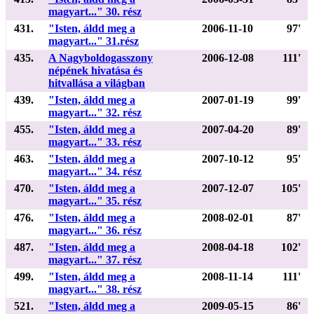
magyart..." 30. rész
431.
"Isten, áldd meg a
2006-11-10
97'
magyart..." 31.rész
435.
A Nagyboldogasszony
2006-12-08
111'
népének hivatása és
hitvallása a világban
439.
"Isten, áldd meg a
2007-01-19
99'
magyart..." 32. rész
455.
"Isten, áldd meg a
2007-04-20
89'
magyart..." 33. rész
463.
"Isten, áldd meg a
2007-10-12
95'
magyart..." 34. rész
470.
"Isten, áldd meg a
2007-12-07
105'
magyart..." 35. rész
476.
"Isten, áldd meg a
2008-02-01
87'
magyart..." 36. rész
487.
"Isten, áldd meg a
2008-04-18
102'
magyart..." 37. rész
499.
"Isten, áldd meg a
2008-11-14
111'
magyart..." 38. rész
521.
"Isten, áldd meg a
2009-05-15
86'