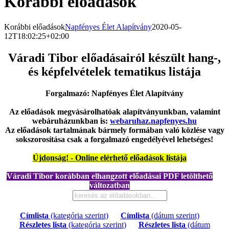
Korábbi előadások
Korábbi előadások
Napfényes Élet Alapítvány
2020-05-
12T18:02:25+02:00
Váradi Tibor előadásairól készült hang-,
és képfelvételek tematikus listája
Forgalmazó: Napfényes Élet Alapítvány
Az előadások megvásárolhatóak alapítványunkban, valamint
webáruházunkban is:
webaruhaz.napfenyes.hu
Az előadások tartalmának bármely formában való közlése vagy
sokszorosítása csak a forgalmazó engedélyével lehetséges!
Újdonság! - Online elérhető előadások listája
Váradi Tibor korábban elhangzott előadásai PDF letölthető
változatban
Címlista
(kategória szerint)
|
Címlista
(dátum szerint)
|
Részletes lista
(kategória szerint)
|
Részletes lista
(dátum