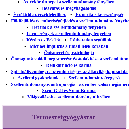
•
Az évkör ünnepei a szellemtudomány fényében
•
Beavatás és megvilágosodás
•
Érzékitől az érzékfelettihez
•
Ezoterikus kereszténység
•
Földfejlődés és emberiségfejlődés a szellemtudomány fényéb
•
Hét titok a szellemtudomány fényében
•
Isteni erények a szellemtudomány fényében
•
Kérdezz - Felelek
•
Láthatatlan segítőink
•
Michael-impulzus a tudati lélek korában
•
Önismeret és pszichológia
•
Önmagunk valódi megismerése és átalakítása a szellemi úton
•
Reinkarnáció és karma
•
Spirituális zoológia - az emberiség és az állatvilág kapcsolata
•
Szellemi gyakorlatok
•
Szellemtudomány (vegyes)
•
Szellemtudományos antropológia - az ember valós megismer
•
Szent Grál és Szent Korona
•
Világvallások a szellemtudomány tükrében
Természetgyógyászat