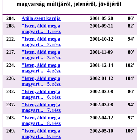
magyarság múltjáról, jelenéről, jövőjéről
204.
Atilla szent kardja
2001-05-20
86'
208.
"Isten, áldd meg a
2001-09-21
82'
magyart..." 1. rész
212.
"Isten, áldd meg a
2001-10-12
94'
magyart..." 2. rész
217.
"Isten, áldd meg a
2001-11-09
80'
magyart..." 3. rész
224.
"Isten, áldd meg a
2001-12-14
102'
magyart..." 4. rész
226.
"Isten, áldd meg a
2002-01-12
104'
magyart..." 5. rész
232.
"Isten, áldd meg a
2002-02-08
86'
magyart..." 6. rész
237.
"Isten, áldd meg a
2002-03-08
94'
magyart..." 7. rész
243.
"Isten, áldd meg a
2002-04-12
97'
magyart..." 8. rész
249.
"Isten, áldd meg a
2002-05-10
106'
magyart..." 9. rész