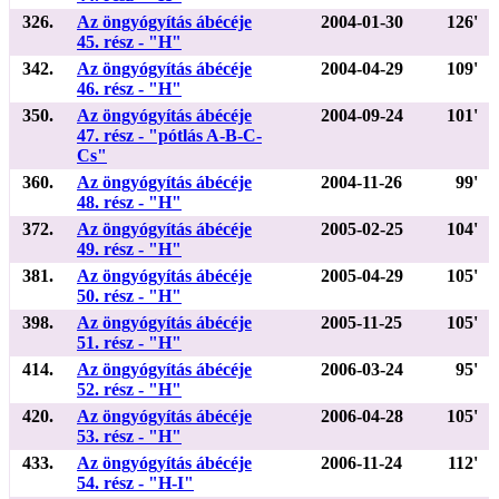
326.
Az öngyógyítás ábécéje
2004-01-30
126'
45. rész - "H"
342.
Az öngyógyítás ábécéje
2004-04-29
109'
46. rész - "H"
350.
Az öngyógyítás ábécéje
2004-09-24
101'
47. rész - "pótlás A-B-C-
Cs"
360.
Az öngyógyítás ábécéje
2004-11-26
99'
48. rész - "H"
372.
Az öngyógyítás ábécéje
2005-02-25
104'
49. rész - "H"
381.
Az öngyógyítás ábécéje
2005-04-29
105'
50. rész - "H"
398.
Az öngyógyítás ábécéje
2005-11-25
105'
51. rész - "H"
414.
Az öngyógyítás ábécéje
2006-03-24
95'
52. rész - "H"
420.
Az öngyógyítás ábécéje
2006-04-28
105'
53. rész - "H"
433.
Az öngyógyítás ábécéje
2006-11-24
112'
54. rész - "H-I"