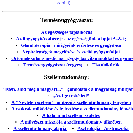
szerint)
|
Természetgyógyászat:
Az egészséges táplálkozás
•
Az öngyógyítás ábécéje - az egészségünk alapjai A-Z-ig
•
Glandoterápia - mirigyeink erősítése és gyógyítása
•
Népbetegségek megelőzése és szelíd gyógymódjai
•
Ortomolekuláris medicina - gyógyítás vitaminokkal és nyom
•
Természetgyógyászat (vegyes)
•
Tisztítókúrák
Szellemtudomány:
"Isten, áldd meg a magyart..." - gondolatok a magyarság múltjáról
•
„Az Ige testté lett”
•
A "Névtelen szellem" tanításai a szellemtudomány fényében
•
A csakrák működése és fejlesztése a szellemtudomány fényé
•
A halál mint szellemi születés
•
A művészet missziója a szellemtudomány tükrében
•
A szellemtudomány alapjai
•
Asztrológia - Asztroszófia