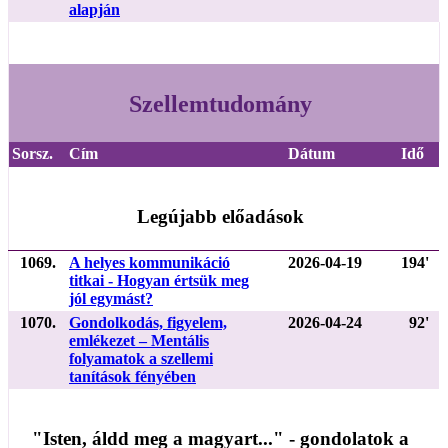
alapján
Szellemtudomány
Sorsz.
Cím
Dátum
Idő
Legújabb előadások
1069.
A helyes kommunikáció
2026-04-19
194'
titkai - Hogyan értsük meg
jól egymást?
1070.
Gondolkodás, figyelem,
2026-04-24
92'
emlékezet – Mentális
folyamatok a szellemi
tanítások fényében
"Isten, áldd meg a magyart..." - gondolatok a