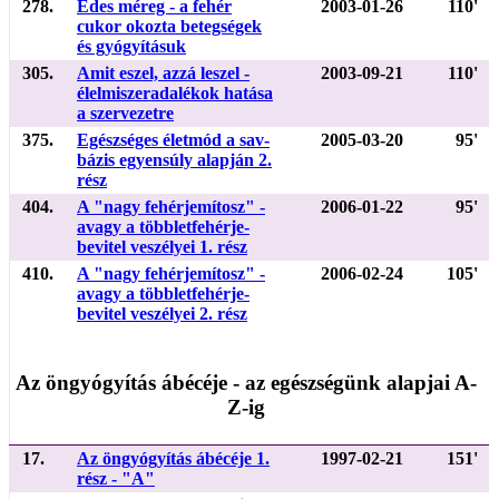
278.
Édes méreg - a fehér
2003-01-26
110'
cukor okozta betegségek
és gyógyításuk
305.
Amit eszel, azzá leszel -
2003-09-21
110'
élelmiszeradalékok hatása
a szervezetre
375.
Egészséges életmód a sav-
2005-03-20
95'
bázis egyensúly alapján 2.
rész
404.
A "nagy fehérjemítosz" -
2006-01-22
95'
avagy a többletfehérje-
bevitel veszélyei 1. rész
410.
A "nagy fehérjemítosz" -
2006-02-24
105'
avagy a többletfehérje-
bevitel veszélyei 2. rész
Az öngyógyítás ábécéje - az egészségünk alapjai A-
Z-ig
17.
Az öngyógyítás ábécéje 1.
1997-02-21
151'
rész - "A"