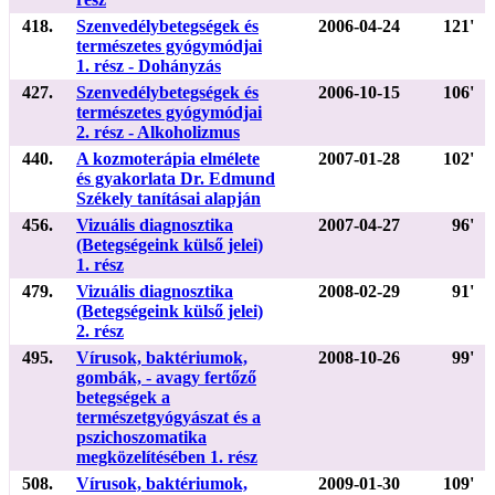
418.
Szenvedélybetegségek és
2006-04-24
121'
természetes gyógymódjai
1. rész - Dohányzás
427.
Szenvedélybetegségek és
2006-10-15
106'
természetes gyógymódjai
2. rész - Alkoholizmus
440.
A kozmoterápia elmélete
2007-01-28
102'
és gyakorlata Dr. Edmund
Székely tanításai alapján
456.
Vizuális diagnosztika
2007-04-27
96'
(Betegségeink külső jelei)
1. rész
479.
Vizuális diagnosztika
2008-02-29
91'
(Betegségeink külső jelei)
2. rész
495.
Vírusok, baktériumok,
2008-10-26
99'
gombák, - avagy fertőző
betegségek a
természetgyógyászat és a
pszichoszomatika
megközelítésében 1. rész
508.
Vírusok, baktériumok,
2009-01-30
109'