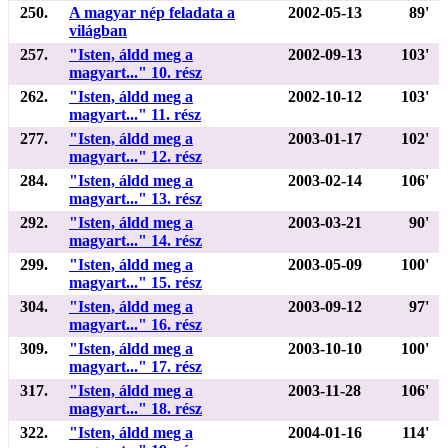
250.
A magyar nép feladata a
2002-05-13
89'
világban
257.
"Isten, áldd meg a
2002-09-13
103'
magyart..." 10. rész
262.
"Isten, áldd meg a
2002-10-12
103'
magyart..." 11. rész
277.
"Isten, áldd meg a
2003-01-17
102'
magyart..." 12. rész
284.
"Isten, áldd meg a
2003-02-14
106'
magyart..." 13. rész
292.
"Isten, áldd meg a
2003-03-21
90'
magyart..." 14. rész
299.
"Isten, áldd meg a
2003-05-09
100'
magyart..." 15. rész
304.
"Isten, áldd meg a
2003-09-12
97'
magyart..." 16. rész
309.
"Isten, áldd meg a
2003-10-10
100'
magyart..." 17. rész
317.
"Isten, áldd meg a
2003-11-28
106'
magyart..." 18. rész
322.
"Isten, áldd meg a
2004-01-16
114'