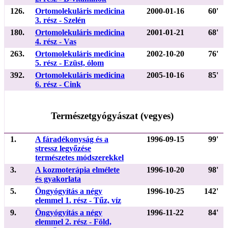
126.
Ortomolekuláris medicina
2000-01-16
60'
3. rész - Szelén
180.
Ortomolekuláris medicina
2001-01-21
68'
4. rész - Vas
263.
Ortomolekuláris medicina
2002-10-20
76'
5. rész - Ezüst, ólom
392.
Ortomolekuláris medicina
2005-10-16
85'
6. rész - Cink
Természetgyógyászat (vegyes)
1.
A fáradékonyság és a
1996-09-15
99'
stressz legyőzése
természetes módszerekkel
3.
A kozmoterápia elmélete
1996-10-20
98'
és gyakorlata
5.
Öngyógyítás a négy
1996-10-25
142'
elemmel 1. rész - Tűz, víz
9.
Öngyógyítás a négy
1996-11-22
84'
elemmel 2. rész - Föld,