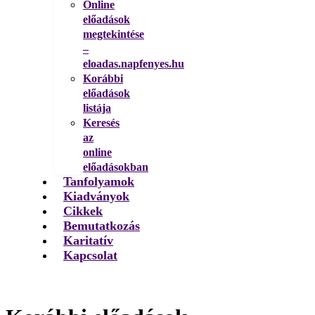
Online
előadások
megtekintése
–
eloadas.napfenyes.hu
Korábbi
előadások
listája
Keresés
az
online
előadásokban
Tanfolyamok
Kiadványok
Cikkek
Bemutatkozás
Karitatív
Kapcsolat