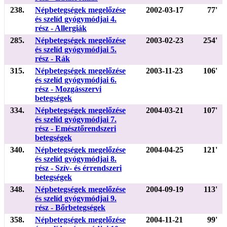
238.
Népbetegségek megelőzése
2002-03-17
77'
és szelíd gyógymódjai 4.
rész - Allergiák
285.
Népbetegségek megelőzése
2003-02-23
254'
és szelíd gyógymódjai 5.
rész - Rák
315.
Népbetegségek megelőzése
2003-11-23
106'
és szelíd gyógymódjai 6.
rész - Mozgásszervi
betegségek
334.
Népbetegségek megelőzése
2004-03-21
107'
és szelíd gyógymódjai 7.
rész - Emésztőrendszeri
betegségek
340.
Népbetegségek megelőzése
2004-04-25
121'
és szelíd gyógymódjai 8.
rész - Szív- és érrendszeri
betegségek
348.
Népbetegségek megelőzése
2004-09-19
113'
és szelíd gyógymódjai 9.
rész - Bőrbetegségek
358.
Népbetegségek megelőzése
2004-11-21
99'