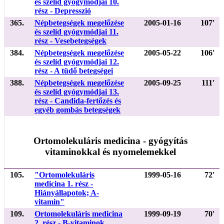
és szelíd gyógymódjai 10.
rész - Depresszió
365.
Népbetegségek megelőzése
2005-01-16
107'
és szelíd gyógymódjai 11.
rész - Vesebetegségek
384.
Népbetegségek megelőzése
2005-05-22
106'
és szelíd gyógymódjai 12.
rész - A tüdő betegségei
388.
Népbetegségek megelőzése
2005-09-25
111'
és szelíd gyógymódjai 13.
rész - Candida-fertőzés és
egyéb gombás betegségek
Ortomolekuláris medicina - gyógyítás
vitaminokkal és nyomelemekkel
105.
"Ortomolekuláris
1999-05-16
72'
medicina 1. rész -
Hiányállapotok; A-
vitamin"
109.
Ortomolekuláris medicina
1999-09-19
70'
2. rész - B-vitaminok