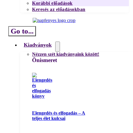
Korábbi előadások
Keresés az előadásokban
Go to...
Kiadványok
Nézzen szét kiadványaink között!
Önismeret
Elengedés és elfogadás – A
teljes élet kulcsai