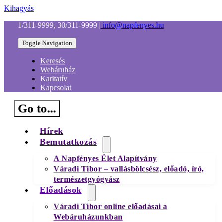
Kihagyás
1/311-9999, 30/311-9999
|
info@napfenyes.hu
Toggle Navigation
Keresés
Webáruház
Karitatív
Kapcsolat
Go to...
Hírek
Bemutatkozás
A Napfényes Élet Alapítvány
Váradi Tibor – vallásbölcsész, előadó, író,
természetgyógyász
Előadások
Váradi Tibor online előadásai a
Webáruházunkban