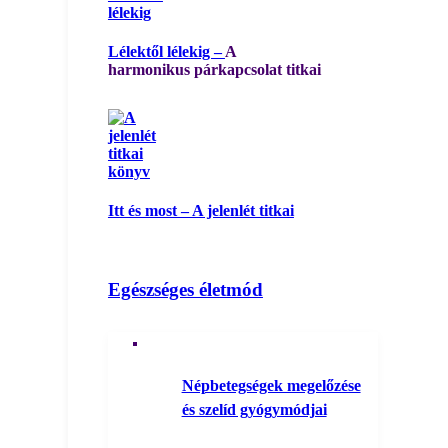
Lélektől lélekig –
A
harmonikus párkapcsolat titkai
Itt és most – A jelenlét titkai
Egészséges életmód
Népbetegségek megelőzése
és szelíd gyógymódjai