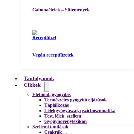
Gabonaételek – Sütemények
Vegán receptfüzetek
Tanfolyamok
Cikkek
Életmód, gyógyítás
Természetes gyógyító eljárások
Táplálkozás
Lélekgyógyászat, pszichoszomatika
Test, lélek, szellem
Gyógynövénylexikon
Szellemi tanítások
Csakrák