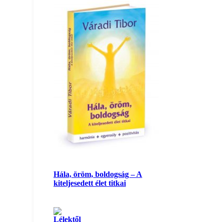
Hála, öröm, boldogság – A
kiteljesedett élet titkai