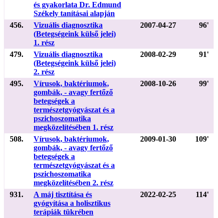
és gyakorlata Dr. Edmund
Székely tanításai alapján
456.
Vizuális diagnosztika
2007-04-27
96'
(Betegségeink külső jelei)
1. rész
479.
Vizuális diagnosztika
2008-02-29
91'
(Betegségeink külső jelei)
2. rész
495.
Vírusok, baktériumok,
2008-10-26
99'
gombák, - avagy fertőző
betegségek a
természetgyógyászat és a
pszichoszomatika
megközelítésében 1. rész
508.
Vírusok, baktériumok,
2009-01-30
109'
gombák, - avagy fertőző
betegségek a
természetgyógyászat és a
pszichoszomatika
megközelítésében 2. rész
931.
A máj tisztítása és
2022-02-25
114'
gyógyítása a holisztikus
terápiák tükrében