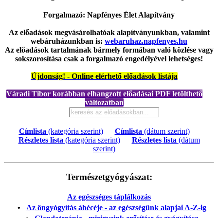
Forgalmazó: Napfényes Élet Alapítvány
Az előadások megvásárolhatóak alapítványunkban, valamint
webáruházunkban is:
webaruhaz.napfenyes.hu
Az előadások tartalmának bármely formában való közlése vagy
sokszorosítása csak a forgalmazó engedélyével lehetséges!
Újdonság! - Online elérhető előadások listája
Váradi Tibor korábban elhangzott előadásai PDF letölthető
változatban
Címlista
(kategória szerint)
|
Címlista
(dátum szerint)
|
Részletes lista
(kategória szerint)
|
Részletes lista
(dátum
szerint)
|
Természetgyógyászat:
Az egészséges táplálkozás
•
Az öngyógyítás ábécéje - az egészségünk alapjai A-Z-ig