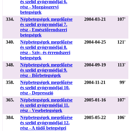
és szelíd gyógymódjai 6.
rész - Mozgásszervi
betegségek
334.
Népbetegségek megelőzése
2004-03-21
107'
és szelíd gyógymódjai 7.
rész - Emésztőrendszeri
betegségek
340.
Népbetegségek megelőzése
2004-04-25
121'
és szelíd gyógymódjai 8.
rész - Szív- és érrendszeri
betegségek
348.
Népbetegségek megelőzése
2004-09-19
113'
és szelíd gyógymódjai 9.
rész - Bőrbetegségek
358.
Népbetegségek megelőzése
2004-11-21
99'
és szelíd gyógymódjai 10.
rész - Depresszió
365.
Népbetegségek megelőzése
2005-01-16
107'
és szelíd gyógymódjai 11.
rész - Vesebetegségek
384.
Népbetegségek megelőzése
2005-05-22
106'
és szelíd gyógymódjai 12.
rész - A tüdő betegségei