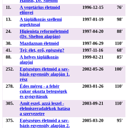
Hanish, Dr. Shelton
11.
A vegetárius életmód
1996-12-15
76'
előnyei
13.
A táplálkozás szellemi
1997-01-19
98'
aspektusai
24.
Higienista reforméletmód
1997-04-20
88'
(Dr. Shelton alapján)
30.
Mazdaznan életmód
1997-06-29
110'
41.
Tej: élet, erő, egészség?
1997-11-16
68'
88.
A helyes táplálkozás
1999-02-21
85'
alapjai
252.
Egészséges életmód a sav-
2002-05-26
100'
bázis egyensúly alapján 1.
rész
278.
Édes méreg - a fehér
2003-01-26
110'
cukor okozta betegségek
és gyógyításuk
305.
Amit eszel, azzá leszel -
2003-09-21
110'
élelmiszeradalékok hatása
a szervezetre
375.
Egészséges életmód a sav-
2005-03-20
95'
bázis egyensúly alapján 2.