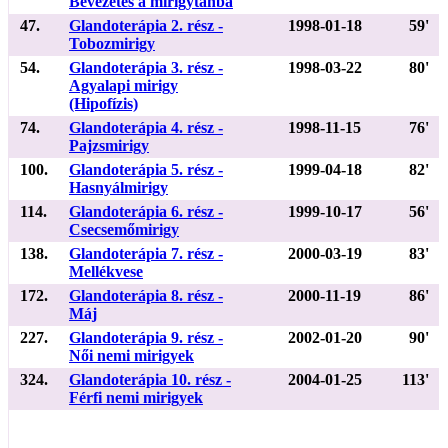
Bevezetés a mirigytanba
47.
Glandoterápia 2. rész -
1998-01-18
59'
Tobozmirigy
54.
Glandoterápia 3. rész -
1998-03-22
80'
Agyalapi mirigy
(Hipofízis)
74.
Glandoterápia 4. rész -
1998-11-15
76'
Pajzsmirigy
100.
Glandoterápia 5. rész -
1999-04-18
82'
Hasnyálmirigy
114.
Glandoterápia 6. rész -
1999-10-17
56'
Csecsemőmirigy
138.
Glandoterápia 7. rész -
2000-03-19
83'
Mellékvese
172.
Glandoterápia 8. rész -
2000-11-19
86'
Máj
227.
Glandoterápia 9. rész -
2002-01-20
90'
Női nemi mirigyek
324.
Glandoterápia 10. rész -
2004-01-25
113'
Férfi nemi mirigyek