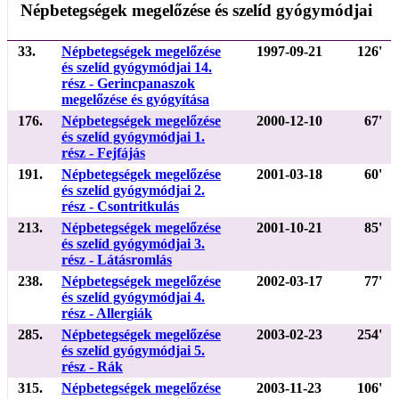
Népbetegségek megelőzése és szelíd gyógymódjai
33.
Népbetegségek megelőzése
1997-09-21
126'
és szelíd gyógymódjai 14.
rész - Gerincpanaszok
megelőzése és gyógyítása
176.
Népbetegségek megelőzése
2000-12-10
67'
és szelíd gyógymódjai 1.
rész - Fejfájás
191.
Népbetegségek megelőzése
2001-03-18
60'
és szelíd gyógymódjai 2.
rész - Csontritkulás
213.
Népbetegségek megelőzése
2001-10-21
85'
és szelíd gyógymódjai 3.
rész - Látásromlás
238.
Népbetegségek megelőzése
2002-03-17
77'
és szelíd gyógymódjai 4.
rész - Allergiák
285.
Népbetegségek megelőzése
2003-02-23
254'
és szelíd gyógymódjai 5.
rész - Rák
315.
Népbetegségek megelőzése
2003-11-23
106'