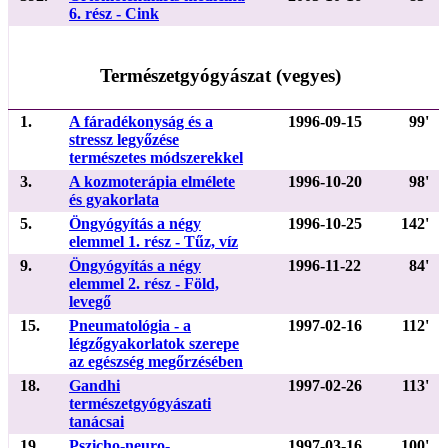
6. rész - Cink
Természetgyógyászat (vegyes)
1.
A fáradékonyság és a
1996-09-15
99'
stressz legyőzése
természetes módszerekkel
3.
A kozmoterápia elmélete
1996-10-20
98'
és gyakorlata
5.
Öngyógyítás a négy
1996-10-25
142'
elemmel 1. rész - Tűz, víz
9.
Öngyógyítás a négy
1996-11-22
84'
elemmel 2. rész - Föld,
levegő
15.
Pneumatológia - a
1997-02-16
112'
légzőgyakorlatok szerepe
az egészség megőrzésében
18.
Gandhi
1997-02-26
113'
természetgyógyászati
tanácsai
19.
Pszicho-neuro-
1997-03-16
100'