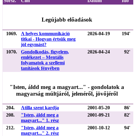
Sorsz.
Cím
Dátum
Idő
Legújabb előadások
1069.
A helyes kommunikáció
2026-04-19
194'
titkai - Hogyan értsük meg
jól egymást?
1070.
Gondolkodás, figyelem,
2026-04-24
92'
emlékezet – Mentális
folyamatok a szellemi
tanítások fényében
"Isten, áldd meg a magyart..." - gondolatok a
magyarság múltjáról, jelenéről, jövőjéről
204.
Atilla szent kardja
2001-05-20
86'
208.
"Isten, áldd meg a
2001-09-21
82'
magyart..." 1. rész
212.
"Isten, áldd meg a
2001-10-12
94'
magyart..." 2. rész