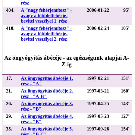
rész
404.
A "nagy fehérjemítosz" -
2006-01-22
95'
avagy a többletfehérje-
bevitel veszélyei 1. rész
410.
A "nagy fehérjemítosz" -
2006-02-24
105'
avagy a többletfehérje-
bevitel veszélyei 2. rész
Az öngyógyítás ábécéje - az egészségünk alapjai A-
Z-ig
17.
Az öngyógyítás ábécéje 1.
1997-02-21
151'
rész - "A"
21.
Az öngyógyítás ábécéje 2.
1997-03-21
160'
rész - "Á-B"
26.
Az öngyógyítás ábécéje 3.
1997-04-25
143'
rész - "B"
29.
Az öngyógyítás ábécéje 4.
1997-05-23
127'
rész - "B"
35.
Az öngyógyítás ábécéje 5.
1997-09-26
154'
rész - "B-C"