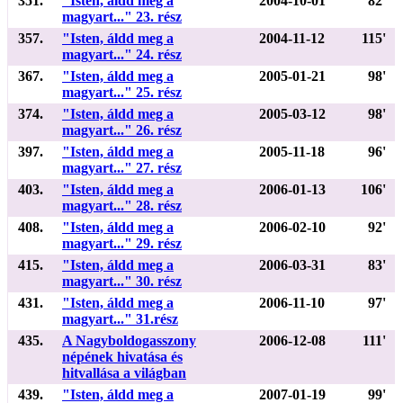
351.
"Isten, áldd meg a
2004-10-01
82'
magyart..." 23. rész
357.
"Isten, áldd meg a
2004-11-12
115'
magyart..." 24. rész
367.
"Isten, áldd meg a
2005-01-21
98'
magyart..." 25. rész
374.
"Isten, áldd meg a
2005-03-12
98'
magyart..." 26. rész
397.
"Isten, áldd meg a
2005-11-18
96'
magyart..." 27. rész
403.
"Isten, áldd meg a
2006-01-13
106'
magyart..." 28. rész
408.
"Isten, áldd meg a
2006-02-10
92'
magyart..." 29. rész
415.
"Isten, áldd meg a
2006-03-31
83'
magyart..." 30. rész
431.
"Isten, áldd meg a
2006-11-10
97'
magyart..." 31.rész
435.
A Nagyboldogasszony
2006-12-08
111'
népének hivatása és
hitvallása a világban
439.
"Isten, áldd meg a
2007-01-19
99'