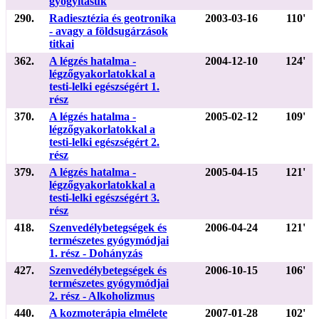
gyógyításuk
290.
Radiesztézia és geotronika
2003-03-16
110'
- avagy a földsugárzások
titkai
362.
A légzés hatalma -
2004-12-10
124'
légzőgyakorlatokkal a
testi-lelki egészségért 1.
rész
370.
A légzés hatalma -
2005-02-12
109'
légzőgyakorlatokkal a
testi-lelki egészségért 2.
rész
379.
A légzés hatalma -
2005-04-15
121'
légzőgyakorlatokkal a
testi-lelki egészségért 3.
rész
418.
Szenvedélybetegségek és
2006-04-24
121'
természetes gyógymódjai
1. rész - Dohányzás
427.
Szenvedélybetegségek és
2006-10-15
106'
természetes gyógymódjai
2. rész - Alkoholizmus
440.
A kozmoterápia elmélete
2007-01-28
102'