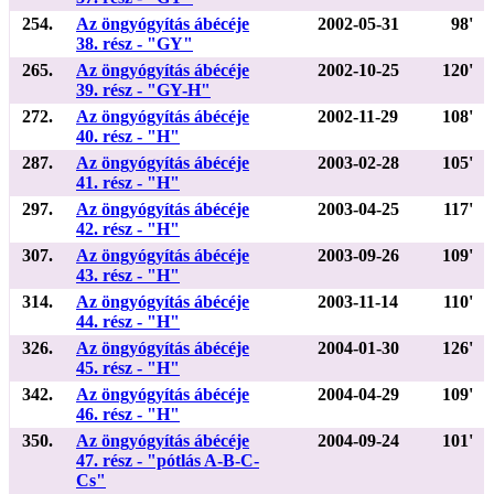
254.
Az öngyógyítás ábécéje
2002-05-31
98'
38. rész - "GY"
265.
Az öngyógyítás ábécéje
2002-10-25
120'
39. rész - "GY-H"
272.
Az öngyógyítás ábécéje
2002-11-29
108'
40. rész - "H"
287.
Az öngyógyítás ábécéje
2003-02-28
105'
41. rész - "H"
297.
Az öngyógyítás ábécéje
2003-04-25
117'
42. rész - "H"
307.
Az öngyógyítás ábécéje
2003-09-26
109'
43. rész - "H"
314.
Az öngyógyítás ábécéje
2003-11-14
110'
44. rész - "H"
326.
Az öngyógyítás ábécéje
2004-01-30
126'
45. rész - "H"
342.
Az öngyógyítás ábécéje
2004-04-29
109'
46. rész - "H"
350.
Az öngyógyítás ábécéje
2004-09-24
101'
47. rész - "pótlás A-B-C-
Cs"