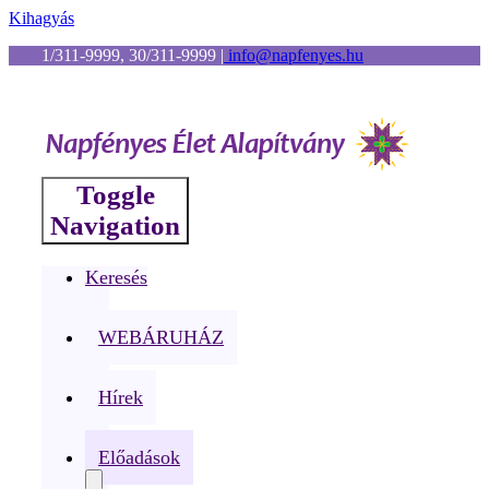
Kihagyás
1/311-9999, 30/311-9999
|
info@napfenyes.hu
Toggle
Navigation
Keresés
WEBÁRUHÁZ
Hírek
Előadások