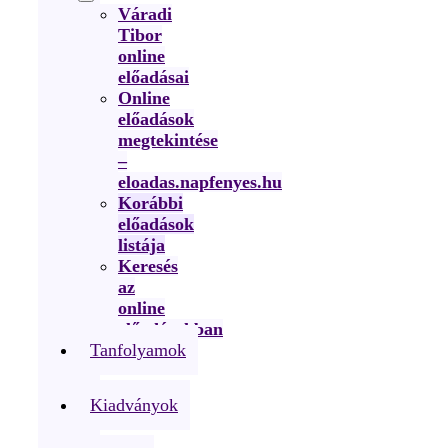
Váradi
Tibor
online
előadásai
Online
előadások
megtekintése
–
eloadas.napfenyes.hu
Korábbi
előadások
listája
Keresés
az
online
előadásokban
Tanfolyamok
Kiadványok