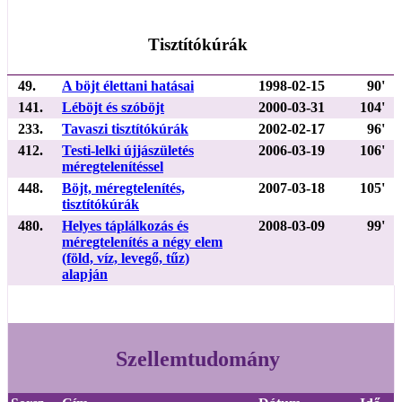
Tisztítókúrák
49.
A böjt élettani hatásai
1998-02-15
90'
141.
Léböjt és szóböjt
2000-03-31
104'
233.
Tavaszi tisztítókúrák
2002-02-17
96'
412.
Testi-lelki újjászületés
2006-03-19
106'
méregtelenítéssel
448.
Böjt, méregtelenítés,
2007-03-18
105'
tisztítókúrák
480.
Helyes táplálkozás és
2008-03-09
99'
méregtelenítés a négy elem
(föld, víz, levegő, tűz)
alapján
Szellemtudomány