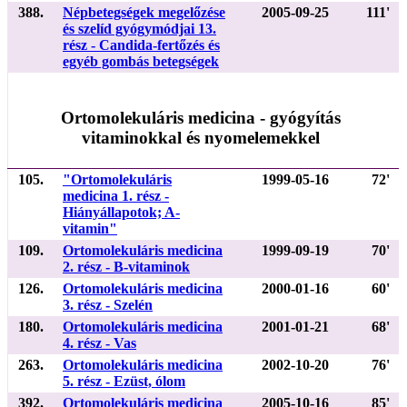
388.
Népbetegségek megelőzése
2005-09-25
111'
és szelíd gyógymódjai 13.
rész - Candida-fertőzés és
egyéb gombás betegségek
Ortomolekuláris medicina - gyógyítás
vitaminokkal és nyomelemekkel
105.
"Ortomolekuláris
1999-05-16
72'
medicina 1. rész -
Hiányállapotok; A-
vitamin"
109.
Ortomolekuláris medicina
1999-09-19
70'
2. rész - B-vitaminok
126.
Ortomolekuláris medicina
2000-01-16
60'
3. rész - Szelén
180.
Ortomolekuláris medicina
2001-01-21
68'
4. rész - Vas
263.
Ortomolekuláris medicina
2002-10-20
76'
5. rész - Ezüst, ólom
392.
Ortomolekuláris medicina
2005-10-16
85'