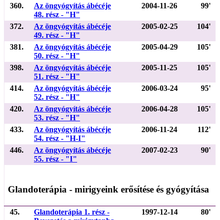
360.
Az öngyógyítás ábécéje
2004-11-26
99'
48. rész - "H"
372.
Az öngyógyítás ábécéje
2005-02-25
104'
49. rész - "H"
381.
Az öngyógyítás ábécéje
2005-04-29
105'
50. rész - "H"
398.
Az öngyógyítás ábécéje
2005-11-25
105'
51. rész - "H"
414.
Az öngyógyítás ábécéje
2006-03-24
95'
52. rész - "H"
420.
Az öngyógyítás ábécéje
2006-04-28
105'
53. rész - "H"
433.
Az öngyógyítás ábécéje
2006-11-24
112'
54. rész - "H-I"
446.
Az öngyógyítás ábécéje
2007-02-23
90'
55. rész - "I"
Glandoterápia - mirigyeink erősítése és gyógyítása
45.
Glandoterápia 1. rész -
1997-12-14
80'