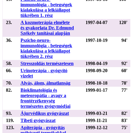
immunológia - betegségek
kialakulása a lelkiállapot
tükrében 1. rész
23.
A kozmoterápia elmélete
1997-04-07
120'
és gyakorlata Dr. Edmund
Székely tanításai alapján
36.
Pszicho-neuro-
1997-10-19
94'
immunológia - betegségek
kialakulása a lelkiállapot
tükrében 2. rész
58.
Stresszoldás természetesen
1998-04-19
92'
66.
Urinoterápia - gyógyító
1998-09-20
60'
vizelet
70.
Alvás, álom, álmatlanság
1998-10-18
78'
82.
Bioklimatológia és
1999-01-17
77'
meteoropátia - avagy a
frontérzékenység
természetes gyógymódjai
93.
Ájurvédikus gyógyászat
1999-03-21
82'
119.
Tibeti gyógyászat
1999-11-21
83'
123.
Apiterápia - gyógyítás
1999-12-12
75'
méhészeti termékekkel