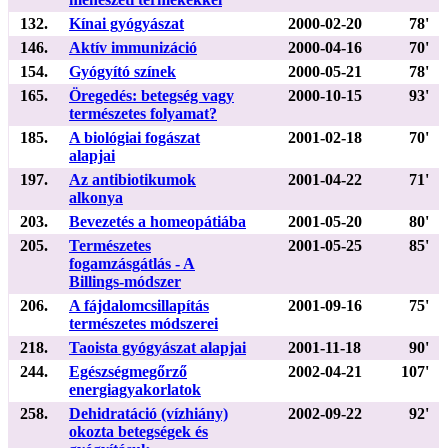
132.
Kínai gyógyászat
2000-02-20
78'
146.
Aktív immunizáció
2000-04-16
70'
154.
Gyógyító színek
2000-05-21
78'
165.
Öregedés: betegség vagy
2000-10-15
93'
természetes folyamat?
185.
A biológiai fogászat
2001-02-18
70'
alapjai
197.
Az antibiotikumok
2001-04-22
71'
alkonya
203.
Bevezetés a homeopátiába
2001-05-20
80'
205.
Természetes
2001-05-25
85'
fogamzásgátlás - A
Billings-módszer
206.
A fájdalomcsillapítás
2001-09-16
75'
természetes módszerei
218.
Taoista gyógyászat alapjai
2001-11-18
90'
244.
Egészségmegőrző
2002-04-21
107'
energiagyakorlatok
258.
Dehidratáció (vízhiány)
2002-09-22
92'
okozta betegségek és