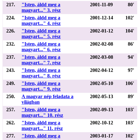
217.
"Isten, áldd meg a
2001-11-09
80'
magyart..." 3. rész
224.
"Isten, áldd meg a
2001-12-14
102'
magyart..." 4. rész
226.
"Isten, áldd meg a
2002-01-12
104'
magyart..." 5. rész
232.
"Isten, áldd meg a
2002-02-08
86'
magyart..." 6. rész
237.
"Isten, áldd meg a
2002-03-08
94'
magyart..." 7. rész
243.
"Isten, áldd meg a
2002-04-12
97'
magyart..." 8. rész
249.
"Isten, áldd meg a
2002-05-10
106'
magyart..." 9. rész
250.
A magyar nép feladata a
2002-05-13
89'
világban
257.
"Isten, áldd meg a
2002-09-13
103'
magyart..." 10. rész
262.
"Isten, áldd meg a
2002-10-12
103'
magyart..." 11. rész
277.
"Isten, áldd meg a
2003-01-17
102'