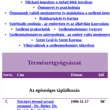
•
Michael-impulzus a tudati lélek korában
•
Önismeret és pszichológia
•
Önmagunk valódi megismerése és átalakítása a szellemi úton
•
Reinkarnáció és karma
•
Spirituális zoológia - az emberiség és az állatvilág kapcsolata
•
Szellemi gyakorlatok
•
Szellemtudomány (vegyes)
•
Szellemtudományos antropológia - az ember valós megismer
•
Szent Grál és Szent Korona
•
Világvallások a szellemtudomány tükrében
Természetgyógyászat
Sorsz.
Cím
Dátum
Idő
Az egészséges táplálkozás
7.
Növényi étrend orvosi
1996-11-17
98'
szemmel - Dr. Bieler, Dr.