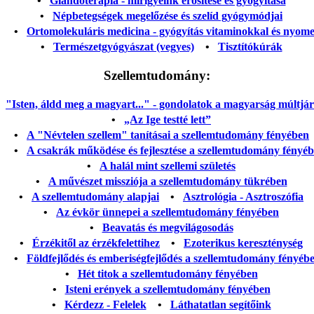
•
Glandoterápia - mirigyeink erősítése és gyógyítása
•
Népbetegségek megelőzése és szelíd gyógymódjai
•
Ortomolekuláris medicina - gyógyítás vitaminokkal és nyom
•
Természetgyógyászat (vegyes)
•
Tisztítókúrák
Szellemtudomány:
"Isten, áldd meg a magyart..." - gondolatok a magyarság múltjáról
•
„Az Ige testté lett”
•
A "Névtelen szellem" tanításai a szellemtudomány fényében
•
A csakrák működése és fejlesztése a szellemtudomány fényé
•
A halál mint szellemi születés
•
A művészet missziója a szellemtudomány tükrében
•
A szellemtudomány alapjai
•
Asztrológia - Asztroszófia
•
Az évkör ünnepei a szellemtudomány fényében
•
Beavatás és megvilágosodás
•
Érzékitől az érzékfelettihez
•
Ezoterikus kereszténység
•
Földfejlődés és emberiségfejlődés a szellemtudomány fényéb
•
Hét titok a szellemtudomány fényében
•
Isteni erények a szellemtudomány fényében
•
Kérdezz - Felelek
•
Láthatatlan segítőink